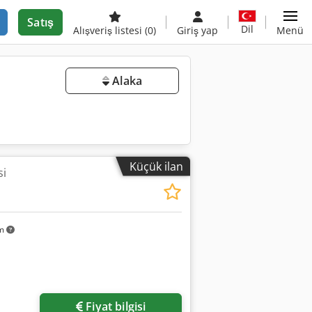
Satış
Dil
Alışveriş listesi
(0)
Giriş yap
Menü
Alaka
Küçük ilan
si
km
Fiyat bilgisi