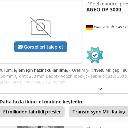
Dönel mandrel pre
AGEO
DP 3000
Wiesbaden
2.457 
Görselleri talep et
Durum:
işlem için hazır (kullanılmış)
, Üretim yılı:
1969
, Mil çapı: 8
550 mm Çıkıntı: 250 mm Dedpfx Adozh Ibpokjck Tabla ölçüsü: 300 x
Gerekli alan: 1000 x 800 x 2000 mm
Daha fazla ikinci el makine keşfedin
El milinden tahrikli presler
Transmisyon Mili Kalkış