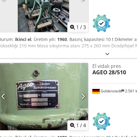
1
/
3
Durum:
ikinci el
, Üretim yılı:
1960
, Basınç kapasitesi 10 t Dikmeler
yüksekliği 210 mm Masa sıkıştırma alanı 275 x 260 mm Dcodpfxjwl 
El vidalı pres
AGEO
28/510
Goldenstedt
2.561
1
/
4