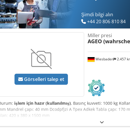
Şimdi bilgi alın
+44 20 806 810 84
Miller presi
AGEO (wahrschei
Wiesbaden
2.457 
Görselleri talep et
Durum:
işlem için hazır (kullanılmış)
, Basınç kuvveti: 1000 kg Koll
mm Mandrel çapı: 40 mm Dcodpfjzi A Tpex Adkek Tabla çapı: 170 m
alan: 420 x 380 x 1500 mm