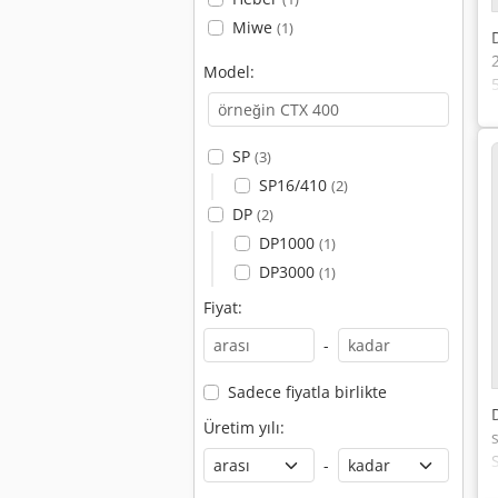
Miwe
(1)
Model:
SP
(3)
SP16/410
(2)
DP
(2)
DP1000
(1)
DP3000
(1)
Fiyat:
-
Sadece fiyatla birlikte
Üretim yılı:
-