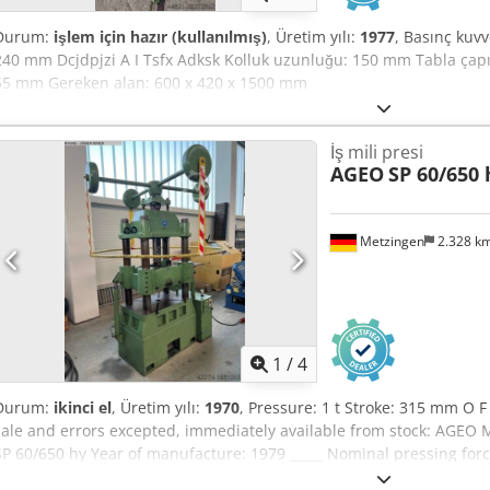
Durum:
işlem için hazır (kullanılmış)
, Üretim yılı:
1977
, Basınç kuvv
240 mm Dcjdpjzi A I Tsfx Adksk Kolluk uzunluğu: 150 mm Tabla çapı
55 mm Gereken alan: 600 x 420 x 1500 mm
İş mili presi
AGEO
SP 60/650 
Metzingen
2.328 k
1
/
4
Durum:
ikinci el
, Üretim yılı:
1970
, Pressure: 1 t Stroke: 315 mm O F 
sale and errors excepted, immediately available from stock: AGEO
SP 60/650 hy Year of manufacture: 1979 _____ Nominal pressing for
70 t Screw diameter: 120 mm Number of guide columns: 4 pcs Tab