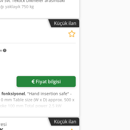
dsv Svc Tekock Dikmeler arasındaki
ı yaklaşık 750 kg
Küçük ilan
km
Fiyat bilgisi
fonksiyonel
, "Hand insertion safe" -
10 mm Table size (W x D) approx. 500 x
roke 100 mm Total power 2.5 kW
D x H) approx. 0.95 x 1.5 x 1.95 m
 - Pressure control valve with display
Küçük ilan
esi