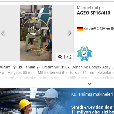
installation height: 430 mm Ram stroke: 400 mm Column gap bet
Manuel mil presi
Erskok Minimum required height: 2900 mm Weight approx. 3,300 kg 
AGEO
SP16/410
The 4-column screw press is a robust and high-performance press •
Table size 650 x 550 mm and a column gap of 650 mm • Equipped 
Condition: very good – demonstration under power via video link SP 
Karben
2.426 km
inspected Payment: strictly net – upon receipt of invoice We look fo
1
/
2
Durum:
iyi (kullanılmış)
, Üretim yılı:
1987
, Donanım: Dodpfx Adsy S S
Mp - Mil çapı: 60 mm - Mil ilerlemesi (her turda): 32 mm - Kolonla
ile piston arasındaki maksimum net yükseklik: 270 mm - Masa ölçüsü
Durumu: iyi, az kullanılmış
Kullanılmış makineler
Şimdi €4,49'dan ilan 
11 milyon alıcı
sizi b