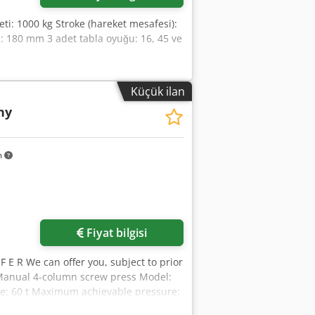
eti: 1000 kg Stroke (hareket mesafesi):
: 180 mm 3 adet tabla oyuğu: 16, 45 ve
Küçük ilan
hy
m
Fiyat bilgisi
F E R We can offer you, subject to prior
 Manual 4-column screw press Model:
ce: 60 t Maximum achievable pressure:
le size: 650 x 550 mm Maximum