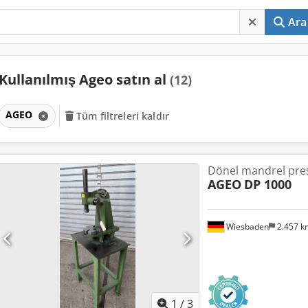
Ara
Kullanılmış Ageo satın al
(12)
AGEO
Tüm filtreleri kaldır
Dönel mandrel pre
AGEO
DP 1000
Wiesbaden
2.457 
1
/
3