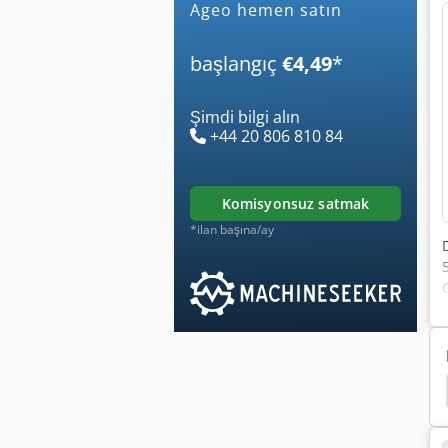
ageo hemen satın
başlangıç
€4,49
*
Şimdi bilgi alın
+44 20 806 810 84
komisyonsuz satmak
*ilan başına/ay
r Basın
Transmisyon Mili
Işın
Kunduracı