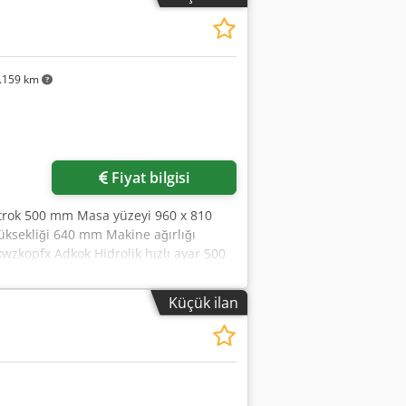
.159 km
Fiyat bilgisi
 Strok 500 mm Masa yüzeyi 960 x 810
üksekliği 640 mm Makine ağırlığı
xwzkopfx Adkok Hidrolik hızlı ayar 500
 destek blokları
Küçük ilan