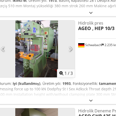
Durum:
ikinci el
, Üretim yılı:
1973
, Basınç kapasitesi 28 t Dedpfx A
geçiş 510 mm Montaj yüksekliği 380 mm strok 260 mm Makine ağırlığ
Hidrolik pres
AGEO ,
HEP 10/3
Schwabach
2.235 
1
/
3
Durum:
iyi (kullanılmış)
, Üretim yılı:
1993
, Fonksiyonellik:
tamamen 
Pressing force up to 100 kN Dodpfsy St I Sex Adksck Throat depth 2
400 mm Installation height with/without clamping plate 300 mm St
Weight approx. 2.5 t Oil filling approx. 150 ltr. Required space (W x 
Features and scope of delivery: - Switching between travel/pressure
Hidrolik Deneme Pr
on the manometer - Hold time adjustable - Documentation