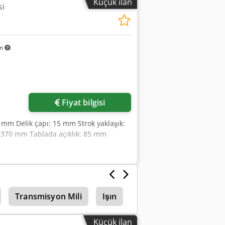
Küçük ilan
si
km
Fiyat bilgisi
0 mm Delik çapı: 15 mm Strok yaklaşık:
 370 mm Tablada açıklık: 85 mm
Transmisyon Mili
Işın
Sallmetall Işimiz
Küçük ilan