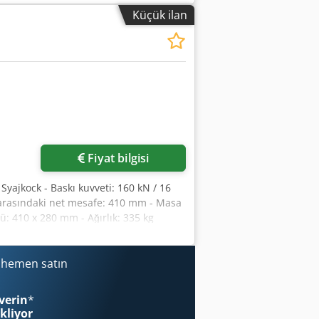
ween columns: 650 mm Dcedpfx Adov Td
Küçük ilan
Accessories / Special equipment •
 Pressing force of 60–70 tonnes •
with a threaded spindle Ø 120 mm
60/4 Delivery: shortly from stock – as
rward to receiving your order.
Daha fazla fotoğraf
isteyin
Fiyat bilgisi
yajkock - Baskı kuvveti: 160 kN / 16
r arasındaki net mesafe: 410 mm - Masa
: 410 x 280 mm - Ağırlık: 335 kg
i hemen satın
verin
*
ekliyor