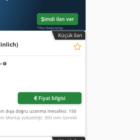
Şimdi ilan ver
*ilan başına/ay
Küçük ilan
nlich)
km
Fiyat bilgisi
arın dışa doğru uzanma mesafesi: 150
m Montaj yüksekliği: 300 mm Gerekli