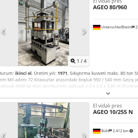
El vidalı pres
AGEO
80/960
Unterschleißheim
2
1
/
4
Durum:
ikinci el
, Üretim yılı:
1971
, Sıkıştırma kuvveti maks. 80 ton
mm Mil adımı 72 Kılavuzlar arasındaki boşluk 950 / 540 mm Geçiş y
yaklaşık 4500 kg Alan gereksinimi yaklaşık 2,0 x 2,0 x 3,85 m Dcsdsv
mm Volan Ø2000mm Şaftları düzeltmek için 4 prizma desteği Çeşitli
El vidalı pres
AGEO
10/255 N
Bühl
2.412 km