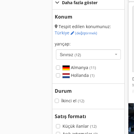
Daha fazla göster
Konum
Tespit edilen konumunuz:
Türkiye
(değiştirmek)
yarıçap:
Sınırsız
(12)
Almanya
(11)
Hollanda
(1)
Durum
İkinci el
(12)
Satış formatı
Küçük ilanlar
(12)
Açık artırmalar