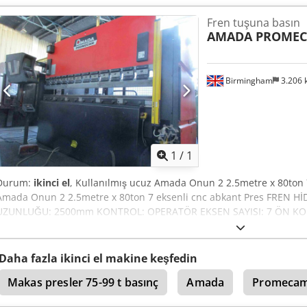
hızı 0-10 mm/sn Açılma hızı 100 mm/sn Çalışma saati 24000 h Uzu
Fren tuşuna basın
Yükseklik 2750 mm Ağırlık 6100 kg Toplam güç gereksinimi 9 kW Ala
AMADA PROME
makineler istenildiği zaman elektrik altında görülebilir. Makine g
Birmingham
3.206
Daha fazla fotoğraf
istey
1
/
1
Durum:
ikinci el
, Kullanılmış ucuz Amada Onun 2 2.5metre x 80ton 7
Amada Onun 2 2.5metre x 80ton 7 eksenli cnc abkant Pres FREN 
UZUNLUĞU: 2500mm KONTROL: OPERATÖR EKSEN SAYISI: 7 ÖN K
VE ARKA KİLİTLİ FENCING Chedofuaqmepfx Aidja
Daha fazla ikinci el makine keşfedin
Makas presler 75-99 t basınç
Amada
Promeca