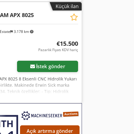
mm/sn DÖNÜŞ HIZI: 100 mm/sn SERİ
Küçük ilan
: KİLİTLİ ÇİT SİSTEMİ ARKA: KİLİTLİ
CAM
APX 8025
Estate
3.178 km
€15.500
Pazarlık Fiyatı KDV hariç
İstek gönder
APX 8025 8 Eksenli CNC Hidrolik Yukarı
birlikte. Makinede Erwin Sick marka
. Teknik özellikler: - Tip: Hidrolik
ti: 80 ton - Bükme uzunluğu: 2500 mm -
 400 mm - Tabla genişliği: 60 mm -
orumalar: Elektronik - Yan koruma:
idja - Motor gücü: 7,5 kW
Açık artırma gönder