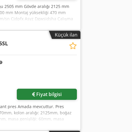
uğu 2505 mm Gövde aralığı 2125 mm
 200 mm Montaj yüksekliği 470 mm
mm/sn Cjdpfx Asyz Dgwsidsha Çalışma
6,3 t Patentli Amada teknolojisi bombaj
otoğraflara bakınız Çalışma saati:
Küçük ilan
5SL
Fiyat bilgisi
kant pres Amada mevcuttur. Pres
570mm, kolon aralığı: 2125mm, boğaz
0mm, masa genişliği: 60mm, masa
m/2750mm, ağırlık: yaklaşık 6100kg,
e mümkündür. Chjdpfezgwxnex Aidoa