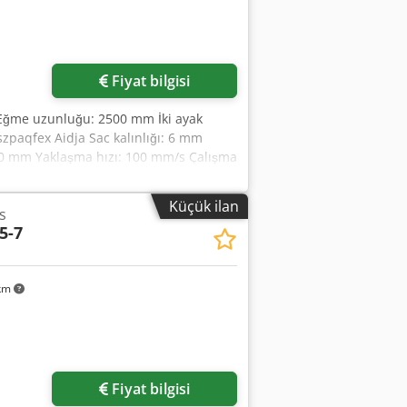
Fiyat bilgisi
on Eğme uzunluğu: 2500 mm İki ayak
paqfex Aidja Sac kalınlığı: 6 mm
 420 mm Yaklaşma hızı: 100 mm/s Çalışma
: 3,8 x 2,4 x 2,95 m NC kontrollü eğme
olabı, az kullanılmış
Küçük ilan
s
5-7
 km
Fiyat bilgisi