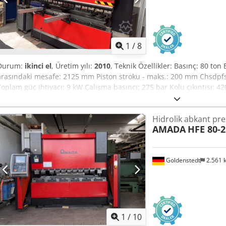
1
/
8
Durum:
ikinci el
, Üretim yılı:
2010
, Teknik Özellikler: Basınç: 80 t
arasındaki mesafe: 2125 mm Piston stroku - maks.: 200 mm Chsdpfsz
Toplam güç ihtiyacı: 9 kW Çalışma basıncı: 275 bar Kolu çıkıntısı:
hızı: 10 mm/s Makine ağırlığı yaklaşık: 5,8 ton Gerekli alan yaklaşık
presi, Y1, Y2, X1, R eksenleri kontrollü, içeriğiyle birlikte aksesuar d
Hidrolik abkant pre
AMADA
HFE 80-2
Goldenstedt
2.561
1
/
10