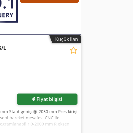
Küçük ilan
5/L
Fiyat bilgisi
mm Stant genişliği 2050 mm Pres kirişi
seni hareket mesafesi CNC ile
rogramlanabilir 0-2000 mm R ekseni
o Aidja Yaklaşma hızı 100 mm/sn Bükme