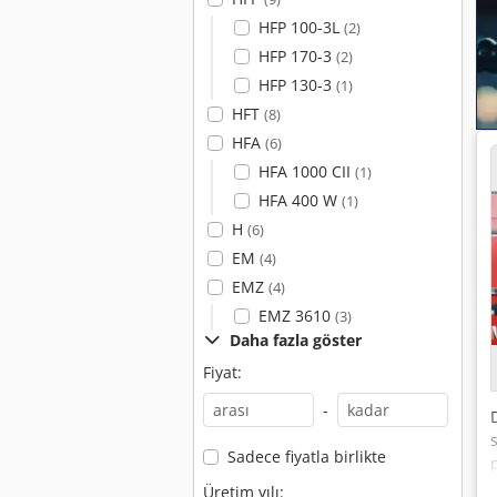
HFP 100-3L
(2)
HFP 170-3
(2)
HFP 130-3
(1)
HFT
(8)
HFA
(6)
HFA 1000 CII
(1)
HFA 400 W
(1)
H
(6)
EM
(4)
EMZ
(4)
EMZ 3610
(3)
Daha fazla göster
Fiyat:
-
Sadece fiyatla birlikte
Üretim yılı: