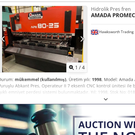
MOTOR GÜCÜ: 7,5 kW YAKLAŞMA HIZI: 100 mm/sn BÜKME HIZI: 10 
Hidrolik Pres fren
NO: V000426 KORUMA: MAKİNE MONTAJLI ERWIN SICK ELEKTRONİK YAN
AMADA PROME
Yıl: 2000 Fiyat: Talep Üzerine (POA) Chodpfxjzbzq Sj Aidja
Hawksworth Trading 
1
/
4
Durum:
mükemmel (kullanılmış)
, Üretim yılı:
1998
, Model: Amada 
Vuruşlu Abkant Pres, Operateur II 7 eksenli CNC kontrol ünitesi ile 
ışıklı emniyet perdesi sistemi bulunmaktadır. Yıl: 1998. Stok No: 01834
yukarı vuruşlu - Kontrol: Operateur 2 (7 eksen CNC) - Bükme kuvve
Açık yükseklik: 370 mm - Vuruş uzunluğu: 100 mm - Boğaz derinliği:
Eksen sayısı: 7 - Eksen konfigürasyonu: 1-X, Y1-Y2, R1-R2, Z1-Z2 - K
Izgara - Arka: Kilitli - Makine yüksekliği: 2300 mm Chedpfxjwybcyo A