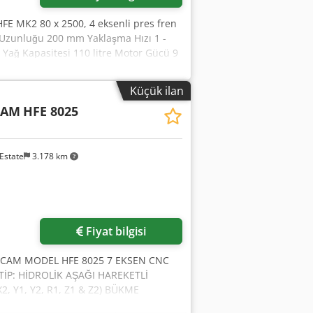
FE MK2 80 x 2500, 4 eksenli pres fren
Uzunluğu 200 mm Yaklaşma Hızı 1 -
Yağ Kapasitesi 110 litre Motor Gücü 9
 ışık bariyerleri, yan ve arka
fx Aidea Makine Uzunluğu 3950 mm
Küçük ilan
er Arasındaki Mesafe 2125 mm Kiriş
CAM
HFE 8025
ğaz Derinliği 420 mm
Estate
3.178 km
Fiyat bilgisi
CAM MODEL HFE 8025 7 EKSEN CNC
TİP: HİDROLİK AŞAĞI HAREKETLİ
2, Y1, Y2, R1, Z1 & Z2) BÜKME
200 mm BOĞAZ DERİNLİĞİ: 420 mm