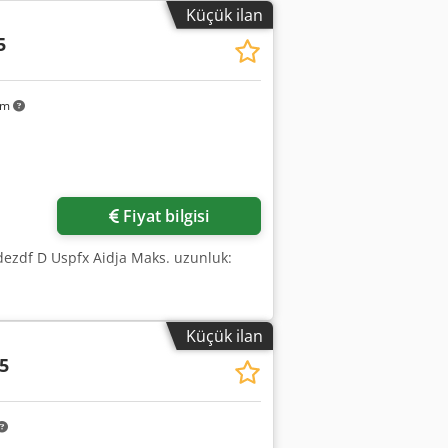
Küçük ilan
5
km
Fiyat bilgisi
jdezdf D Uspfx Aidja Maks. uzunluk:
Küçük ilan
5