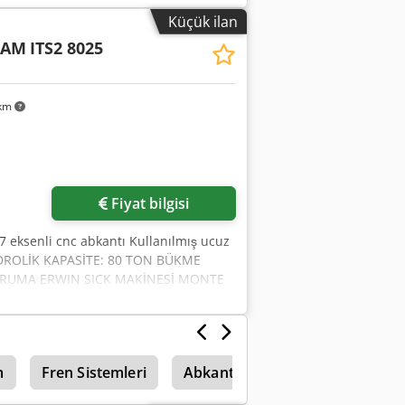
nluk 3380 mm Genişlik 1800 mm
Küçük ilan
n ihtiyacı yaklaşık 3x2x2,5 m Tüm
CAM
ITS2 8025
österimleri her zaman mümkündür.
 km
in
Fiyat bilgisi
 eksenli cnc abkantı Kullanılmış ucuz
HİDROLİK KAPASİTE: 80 TON BÜKME
ORUMA ERWIN SICK MAKİNESİ MONTE
m
Fren Sistemleri
Abkant Pres
Makas presler