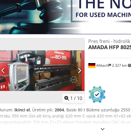
Pres freni - hidrolik
AMADA
HFP 802
Altbach
2.327 km
1
/
10
Durum:
ikinci el
, Üretim yılı:
2004
, Baskı 80 t Bükme uzunluğu 2550 
stroku 350 mm Üst-alt kiriş aralığı 620 mm C-oyuk 420 mm X1+X2 ek
programlanabilir 700 mm Z1+Z2 ekseni hareket mesafesi CNC ile p
hareket mesafesi CNC ile programlanabilir 200 mm Chjdpfxexyzza