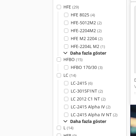
HFE
(29)
HFE 8025
(4)
HFE-5012M2
(2)
HFE-2204M2
(2)
HFE M2 2204
(2)
HFE-2204L M2
(1)
Daha fazla göster
HFBO
(15)
HFBO 170/30
(3)
LC
(14)
LC-2415
(6)
LC-3015F1NT
(2)
LC 2012 C1 NT
(2)
LC-2415 Alpha IV
(2)
LC-2415 Alpha IV NT
(2)
Daha fazla göster
L
(14)
HFP
(9)