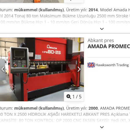
Durum:
mükemmel (kullanılmış)
, Üretim yılı:
2014
, Model Amada H
Yıl 2014 Tonaj 80 ton Maksimum Bükme Uzunluğu 2500 mm Stroke 
100 mm/sn Bükme Hızı 1 - 10 mm/sn Geri Dönüş Hızı 1 - 100 mm/sn 
kW Ağırlık 5600 kg Koruma: Erwin Sick marka, makineye monte edilmiş
kısımlarda birbirine kilitli güvenlik çitleri Ölçüler: Chjdjzmtqaep
Abkant pres
Makine Derinliği 2580 mm Makine Yüksekliği 2540 mm Yan Çerçevel
AMADA PROME
Genişliği 60 mm Tabla Yüksekliği 960 mm Açık Yükseklik 470 mm Bo
Hawksworth Trading 
1
/
5
Durum:
mükemmel (kullanılmış)
, Üretim yılı:
2000
, AMADA PROME
80 TON X 2500 HİDROLİK AŞAĞI HAREKETLİ ABKANT PRES Açıklama 
KAPASİTE: 80 TON KONTROL: OP 2000 CNC EKSEN SAYISI: Yedi (X1, X
UZUNLUĞU: 2500 mm AÇIK YÜKSEKLİK: 470 mm KURS UZUNLUĞU: 