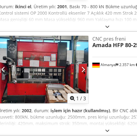
Durum:
ikinci el
, Üretim yılı:
2001
, Baskı 70 - 800 kN Bükme uzunl
Kontrol sistemi OP 2000 Kontrollü eksenler 7 Açıklık 420 mm Strok
Masa genişliği 60 mm Masa yüksekliği 960 mm Yaklaşma hızı 100 
hızı 10 mm/sn Geri çekilme hızı 100 mm/sn Makine ağırlığı yaklaşık 
cihazı olmadan tamamen doğru bükme sonuçları sağlar Aletler için f
CNC pres freni
17.866 saat 7 eksen X1; X2; Y1; Y2; R1; Z1; Z2
Amada
HFP 80-2
Almanya
2.357 km
1
/
3
Üretim yılı:
2002
, durum:
işlem için hazır (kullanılmış)
, Bir CNC ab
kuvveti: 800kN, bükme uzunluğu: 2500mm, pres kirişi uzunluğu: 2
derinliği: 420mm, maksimum strok: 350mm, montaj yüksekliği: 62
yüksekliği: 960mm. Makine boyutları X/Y/Z: yaklaşık 3300mm/1600m
kontrol ünitesi: Amada. Dökümantasyon mevcut. Yerinde incelem