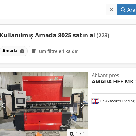
Ara
Kullanılmış Amada 8025 satın al
(223)
Amada
Tüm filtreleri kaldır
Abkant pres
AMADA
HFE MK 2
Hawksworth Trading 
Daha fazla fotoğraf
istey
1
/
1