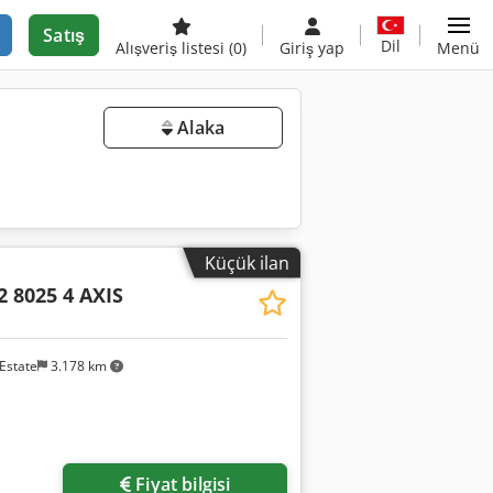
Satış
Dil
Alışveriş listesi
(0)
Giriş yap
Menü
Alaka
Küçük ilan
 8025 4 AXIS
Estate
3.178 km
in
Fiyat bilgisi