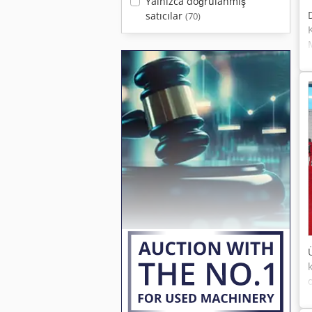
Yalnızca doğrulanmış
satıcılar
(70)