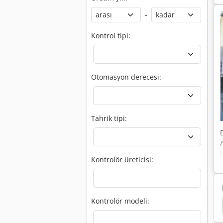
-
Kontrol tipi:
Otomasyon derecesi:
Tahrik tipi:
Kontrolör üreticisi:
Kontrolör modeli:
şuna Basabilirsiniz
Çekme Tuşuna Basın
Eht