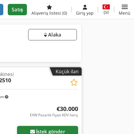
Satış
Dil
Alışveriş listesi
(0)
Giriş yap
Menü
Alaka
Küçük ilan
kinesi
2510
 km
€30.000
EXW Pazarlık Fiyatı KDV hariç
İstek gönder