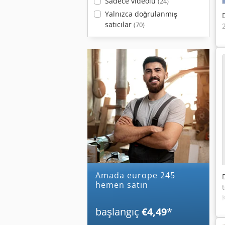
Sadece videolu
(24)
Yalnızca doğrulanmış
satıcılar
(70)
amada europe 245
hemen satın
başlangıç
€4,49
*