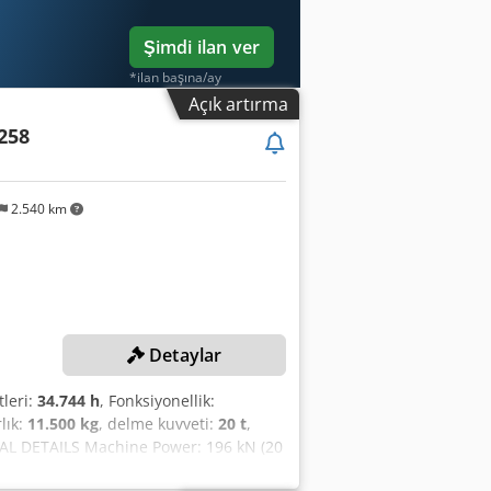
Şimdi ilan ver
*ilan başına/ay
Açık artırma
258
2.540 km
Detaylar
tleri:
34.744 h
, Fonksiyonellik:
lık:
11.500 kg
, delme kuvveti:
20 t
,
AL DETAILS Machine Power: 196 kN (20
ret Speed: 25 rpm Travel Ranges Machine