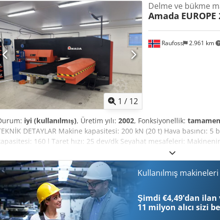
Delme ve bükme ma
Amada
EUROPE 
Raufoss
2.961 km
1
/
12
Durum:
iyi (kullanılmış)
, Üretim yılı:
2002
, Fonksiyonellik:
tamamen 
TEKNİK DETAYLAR Makine kapasitesi: 200 kN (20 t) Hava basıncı: 5 b
kapasitesi: 160 l Taret hızı: 25 dev/dk Seyahat mesafeleri: Makin
seyahat mesafesi: 1.250 mm x 2.100 mm İşleme Bilyalı tabla ile maks. 
maks. sac kalınlığı: 3 mm Tabla başına maks. ağırlık: 100 kg Codpf
hassasiyeti (standart modda): ±0,1 mm Pozisyonlama hassasiyeti (te
Kullanılmış makineler
Dakikadaki vuruş, besleme 25,4 mm: X320 / Y250 Nibbling çevrimi,
Minimum programlanabilir adım: 0,01 mm Takım sayısı: 31 Maks. tak
Şimdi €4,49'dan ilan 
4.890 x 4.370 x 2.137 mm Makine ağırlığı: 11.500 kg Not: Takımlar dah
11 milyon alıcı
sizi b