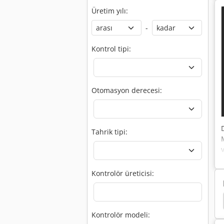
Üretim yılı:
-
Kontrol tipi:
Otomasyon derecesi:
Tahrik tipi:
Kontrolör üreticisi:
Schaal Kesim Makinesi
Kesim Makinesi
Kesse
Kontrolör modeli: