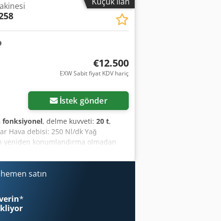
Küçük ilan
kinesi
258
€12.500
EXW Sabit fiyat KDV hariç
İstek gönder
fonksiyonel
, delme kuvveti:
20 t
,
ar Hava debisi: 250 Nl/dk Yağ
enin yeniden konumlandırma olmadan
sac kalınlığı: 6 mm Fırçalı tabla ile
x Aey Symuehgsrf Hassasiyet Delme
krarlanabilirlik): ±0,07 mm Performans
i hemen satın
 besleme 1 mm: X920 / Y920 Takımlar
ım çapı: 88,9 mm Boyutlar (U x G x Y):
verin
*
il değildir, özel taşıma gerektirir.
ekliyor