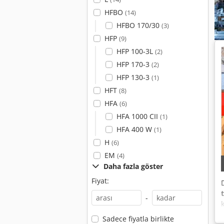
HFBO
(14)
HFBO 170/30
(3)
HFP
(9)
HFP 100-3L
(2)
HFP 170-3
(2)
HFP 130-3
(1)
HFT
(8)
HFA
(6)
HFA 1000 CII
(1)
HFA 400 W
(1)
H
(6)
EM
(4)
Daha fazla göster
Fiyat:
-
Sadece fiyatla birlikte