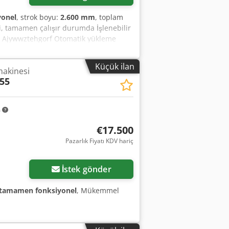
onel
, strok boyu:
2.600 mm
, toplam
, tamamen çalışır durumda İşlenebilir
 Ajywwztehgorf Otomatik yükleme
Küçük ilan
makinesi
55
m
€17.500
Pazarlık Fiyatı KDV hariç
İstek gönder
tamamen fonksiyonel
, Mükemmel