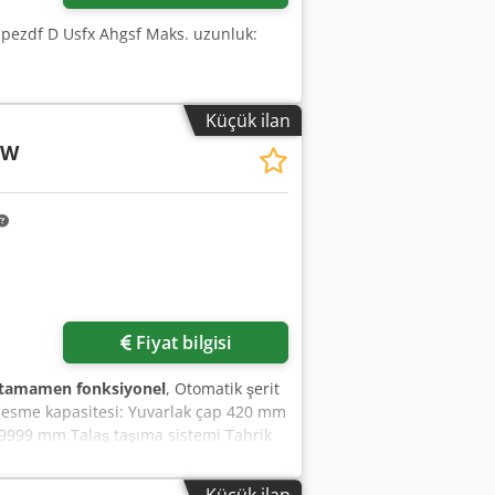
jdpezdf D Usfx Ahgsf Maks. uzunluk:
Küçük ilan
 W
Fiyat bilgisi
tamamen fonksiyonel
, Otomatik şerit
 Kesme kapasitesi: Yuvarlak çap 420 mm
9999 mm Talaş taşıma sistemi Tahrik
ir Parça sayacı Ağırlık 2200 kg