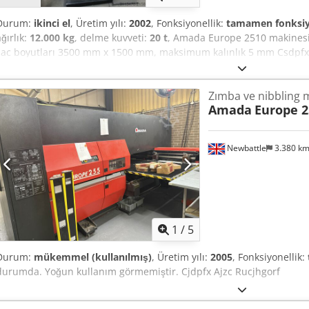
Durum:
ikinci el
, Üretim yılı:
2002
, Fonksiyonellik:
tamamen fonksiy
ağırlık:
12.000 kg
, delme kuvveti:
20 t
, Amada Europe 2510 makinesi
sac boyutları 3500 mm x 1500 mm, maksimum kalınlık 5 mm Csdpfx
sistemi mevcut ve faal
Zımba ve nibbling 
Amada
Europe 2
Newbattle
3.380 k
1
/
5
Durum:
mükemmel (kullanılmış)
, Üretim yılı:
2005
, Fonksiyonellik:
durumda. Yoğun kullanım görmemiştir. Cjdpfx Ajzc Rucjhgorf