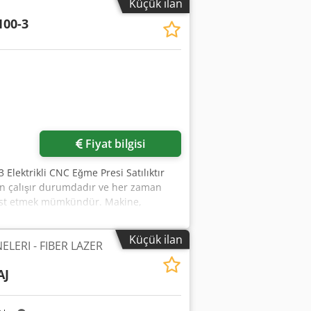
Küçük ilan
yacağız.
100-3
Fiyat bilgisi
Elektrikli CNC Eğme Presi Satılıktır
men çalışır durumdadır ve her zaman
 test etmek mümkündür. Makine,
ar sunabiliriz. Temel Bilgiler
Tarihi: 2015.06 Eğme Kuvveti: 100 T
Küçük ilan
ELERI - FIBER LAZER
3340 mm Teknik Parametreler Kolonlar
adar): 420 mm Yaklaşma Hızı: 100 mm/s
AJ
 10.5 kW Makine Boyutları Uzunluk:
onanım ve Ekipman Kontrolör: Amada
ka Destek: X, R otomatik. Z1, Z2, Z3,