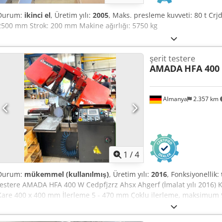
Durum:
ikinci el
, Üretim yılı:
2005
, Maks. presleme kuvveti: 80 t Cr
2500 mm Strok: 200 mm Makine ağırlığı: 5750 kg
şerit testere
AMADA
HFA 400
Almanya
2.357 km
1
/
4
Durum:
mükemmel (kullanılmış)
, Üretim yılı:
2016
, Fonksiyonellik:
testere AMADA HFA 400 W Cedpfjzrz Ahsx Ahgerf (İmalat yılı 2016)
Kare 400 x 400 mm İlerleme 5 - 470 mm Çoklu ilerleme, maksimum 
gücü 5,5 kW Testere bıçağı hızı 15 - 90 m/dak, kademesiz ayarlanabil
*Testere çok iyi durumda ve sorunsuz çalışmaktadır.*