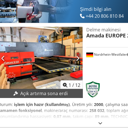
Şimdi bilgi alın
+44 20 806 810 84
Delme makinesi
Amada
EUROPE 
Nordrhein-Westfalen
1
/
12
Açık artırma sona erdi
Durum:
işlem için hazır (kullanılmış)
, Üretim yılı:
2000
, çalışma saa
tamamen fonksiyonel
, makine/araç numarası:
258 032
, toplam ağır
konumlandırma hassasiyeti:
0,07 mm
, takım çapı:
89 mm
, TECHNIC
t) Air Pressure: 5 bar Air Flow: 250 Nl/min Oil Capacity: 160 l Tur