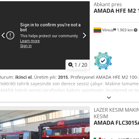
Abkant pres
AKAS otomatik lazer Başka sorularınız olursa, memnuniyetle yanıtla
AMADA
HFE M2 
Vilnius
1.903 km
1
/
20
Durum:
ikinci el
, Üretim yılı:
2015
, Profesyonel AMADA HFE M2 100-3 
Elektrikli tahrik sayesinde son derece sessiz çalışır. Makine tama
AMADA teknik servisi tarafından bakımı yapılmıştır. İncelemek ve
ekipmanlar olmadan satılmaktadır. İhtiyaçlarınıza göre yeni ekipmanl
Cjdpfozrwc Dox Ahgerf Üretici: AMADA Model: HFE M2 100-3 Üretim 
LAZER KESIM MAKIN
(1000 kN) Çalışma Uzunluğu: 3000 mm Maksimum Eğme Uzunluğu: 
KESIM
Arası Mesafe: 2705 mm Hareket: 200 mm Derinlik (yan çerçeveye k
AMADA
FLC3015
Çalışma Hızı: 10 mm/s Geri Dönüş Hızı: 100 mm/s Elektrik Tüketimi:
4385 mm Genişlik: 2430 mm Yükseklik: 2680 mm Ağırlık: 6700 kg D
dokunmatik ekran Üst Ekipman Bağlantısı: Amada manuel bağlantı Ar