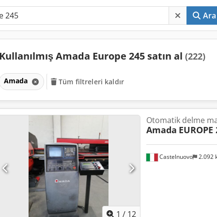
Ara
Kullanılmış Amada Europe 245 satın al
(222)
Amada
Tüm filtreleri kaldır
Otomatik delme ma
Amada
EUROPE 
Castelnuovo
2.092
1
/
12