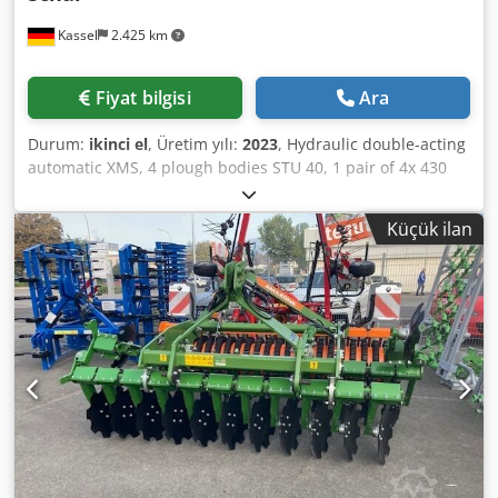
Kassel
2.425 km
Fiyat bilgisi
Ara
Durum:
ikinci el
, Üretim yılı:
2023
, Hydraulic double-acting
automatic XMS, 4 plough bodies STU 40, 1 pair of 4x 430
HD plough shares, 1 pair of wear protectors, 1 pair of 4x
M0 RH65-85 skimmers, disc coulter DM 500 for hydraulic
Küçük ilan
heavy-duty stone release, pendulum support wheel DM
680. Crsdpfstvf Rwsx Apvjf