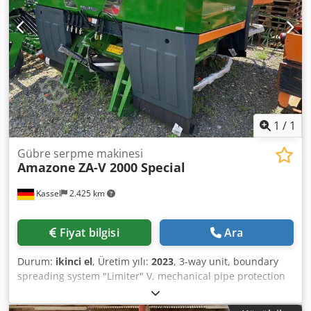
1
/
1
Gübre serpme makinesi
Amazone
ZA-V 2000 Special
Kassel
2.425 km
Fiyat bilgisi
Ara
Durum:
ikinci el
, Üretim yılı:
2023
, 3-way unit, boundary
spreading system "Limiter" V, mechanical pipe protection
bracket L, position indicator for spreader mechanism ZA-V,
container extension S 2000, installation components for ZA