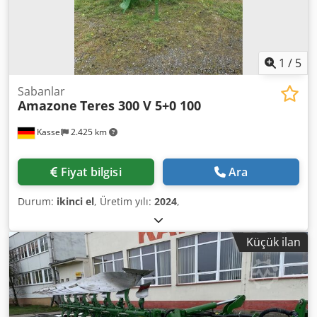
1
/
5
Sabanlar
Amazone
Teres 300 V 5+0 100
Kassel
2.425 km
Fiyat bilgisi
Ara
Durum:
ikinci el
, Üretim yılı:
2024
,
Küçük ilan