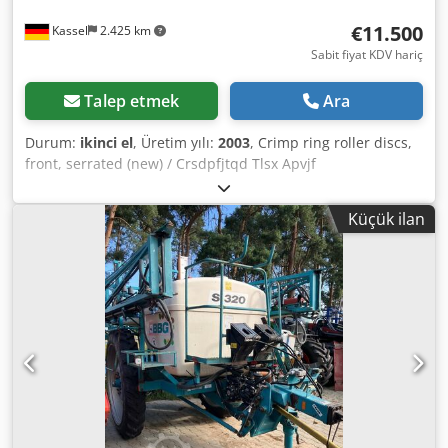
€11.500
Kassel
2.425 km
Sabit fiyat KDV hariç
Talep etmek
Ara
Durum:
ikinci el
, Üretim yılı:
2003
, Crimp ring roller discs,
front, serrated (new) / Crsdpfjtqd Tlsx Apvjf
Küçük ilan