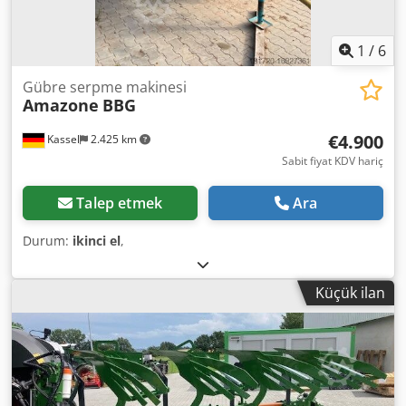
1
/
6
Gübre serpme makinesi
Amazone
BBG
€4.900
Kassel
2.425 km
Sabit fiyat KDV hariç
Talep etmek
Ara
Durum:
ikinci el
,
Küçük ilan