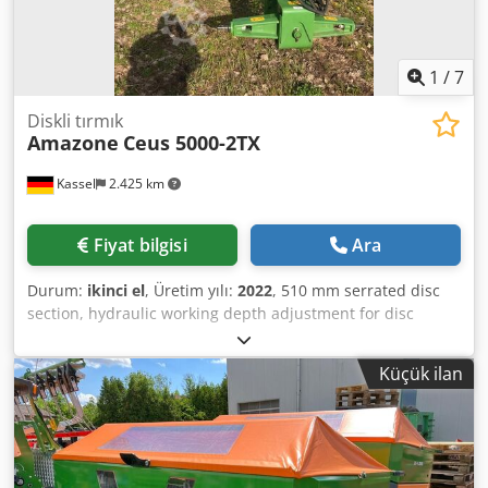
1
/
7
Diskli tırmık
Amazone
Ceus 5000-2TX
Kassel
2.425 km
Fiyat bilgisi
Ara
Durum:
ikinci el
, Üretim yılı:
2022
, 510 mm serrated disc
section, hydraulic working depth adjustment for disc
section, hydraulic working depth adjustment of the
leveling unit, C-Mix-Ultra tines for Ceus 50, hydraulic
Küçük ilan
working depth adjustment for tine section with hydraulic
drawbar, HD point 80 mm / (14/K1) Crodjtz Tpljpfx Apvof