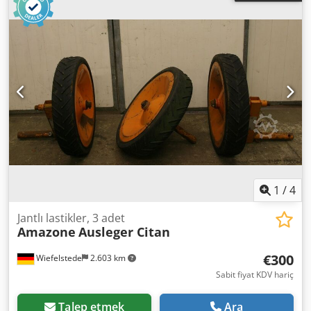
1
/
4
Jantlı lastikler, 3 adet
Amazone
Ausleger Citan
€300
Wiefelstede
2.603 km
Sabit fiyat KDV hariç
Talep etmek
Ara