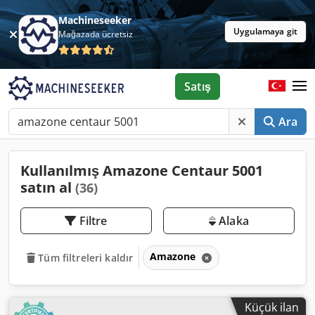
Machineseeker
Uygulamaya git
Mağazada ücretsiz
Satış
Ara
Kullanılmış Amazone Centaur 5001
satın al
(36)
Filtre
Alaka
Amazone
Tüm filtreleri kaldır
Küçük ilan