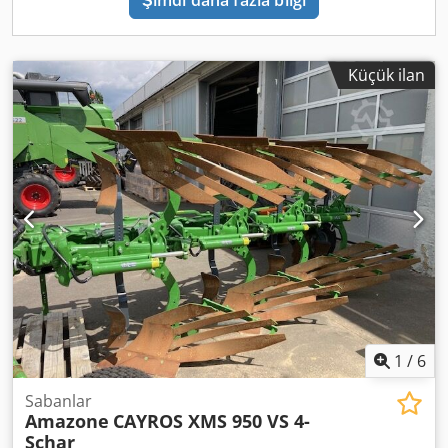
Şimdi daha fazla bilgi
Küçük ilan
1
/
6
Sabanlar
Amazone
CAYROS XMS 950 VS 4-
Schar