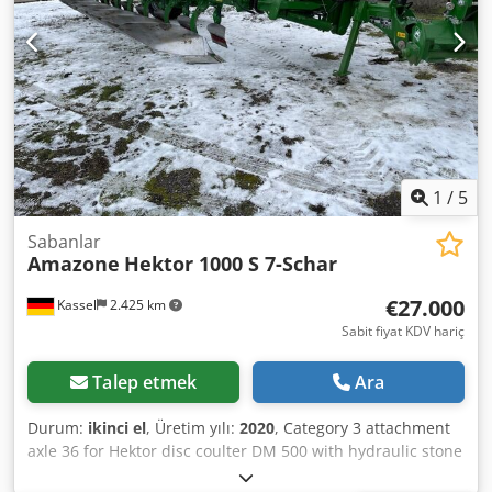
1
/
5
Sabanlar
Amazone
Hektor 1000 S 7-Schar
€27.000
Kassel
2.425 km
Sabit fiyat KDV hariç
Talep etmek
Ara
Durum:
ikinci el
, Üretim yılı:
2020
, Category 3 attachment
axle 36 for Hektor disc coulter DM 500 with hydraulic stone
protection / heavy-duty adjustable G1 skim coulter