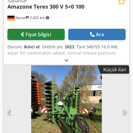
Sabanlar
Amazone
Teres 300 V 5+0 100
Kassel
2.425 km
Fiyat bilgisi
Ara
Durum:
ikinci el
, Üretim yılı:
2023
, Tyre 340/55-16.0 AW,
wiper for combination wheel, central release pressure
adjustment / plough body STU 40, share blade 430, heavy-
duty share point, disc coulter D 500, notched, 1 / notched,
Küçük ilan
prepared for lighting / Crjdpfet Eay Eex Apvsf