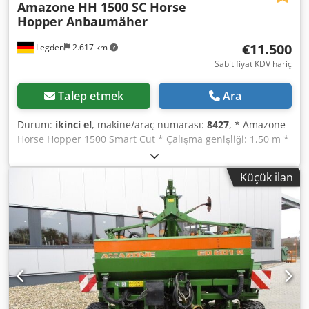
Amazone
HH 1500 SC Horse
Hopper Anbaumäher
€11.500
Legden
2.617 km
Sabit fiyat KDV hariç
Talep etmek
Ara
Durum:
ikinci el
, makine/araç numarası:
8427
, * Amazone
Horse Hopper 1500 Smart Cut * Çalışma genişliği: 1,50 m *
1.500 l toplama haznesi kapasitesi * Traktör 3-nokta askı
sistemi * H60 bıçak sistemi * Destek tekerlekleri * Malç
Küçük ilan
donanımı * Serbest tekerlekli şaft * Hidrolik taban
boşaltmalı toplama haznesi * Dönüş hızı: 2.650 dev/dak *
Doluluk göstergesi Cedpfxerhy H Rs Apvjrf -----Dahili araç
numarası: 8427 WhatsApp desteği mevcut! Makine
hakkında sorularınız veya daha fazla bilgi için bize kolayca
WhatsApp üzerinden ulaşabilirsiniz. Whatsapp Whatsapp -
---Hatalar ve ara satış hakkı saklıdır.