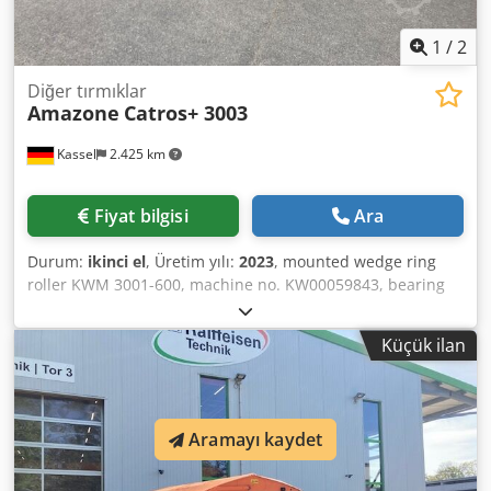
1
/
2
Diğer tırmıklar
Amazone
Catros+ 3003
Kassel
2.425 km
Fiyat bilgisi
Ara
Durum:
ikinci el
, Üretim yılı:
2023
, mounted wedge ring
roller KWM 3001-600, machine no. KW00059843, bearing
kit for / roller - attachment compact disc harrow - disc
carrier field for Catros, hydraulic / working depth
Küçük ilan
adjustment, LED road lighting for rigid machines / disc
Crsdpsr Ty N Eofx Apvjf
Aramayı kaydet