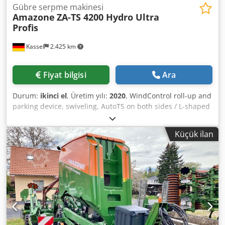
Gübre serpme makinesi
Amazone
ZA-TS 4200 Hydro Ultra
Profis
Kassel
2.425 km
Fiyat bilgisi
Ara
Durum:
ikinci el
, Üretim yılı:
2020
, WindControl roll-up and
parking device, swiveling, AutoTS on both sides / L-shaped
pipe protection bracket, inclination sensor for weighing
system, FlowCheck EasyCheck mats, 16 pcs / splash guards
Küçük ilan
L and ladders, LED lighting, L tarpaulin cover, TS spreading
shovel set Codsrxr Uyspfx Apvsrf