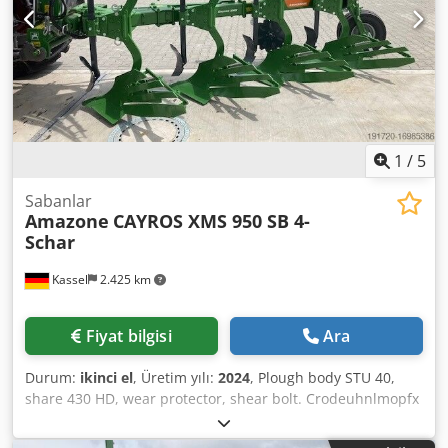
1
/
5
Sabanlar
Amazone
CAYROS XMS 950 SB 4-
Schar
Kassel
2.425 km
Fiyat bilgisi
Ara
Durum:
ikinci el
, Üretim yılı:
2024
, Plough body STU 40,
share 430 HD, wear protector, shear bolt. Crodeuhnlmopfx
Apvef