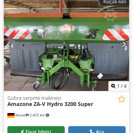
Küçük ilan
basic units, PTO shaft with friction clutch, large
mudguards and ladders, LED rear lights. Crsdpfx Aot
Dwibepvsf
1
/
4
Gübre serpme makinesi
Amazone
ZA-V Hydro 3200 Super
Kassel
2.425 km
Fiyat bilgisi
Ara