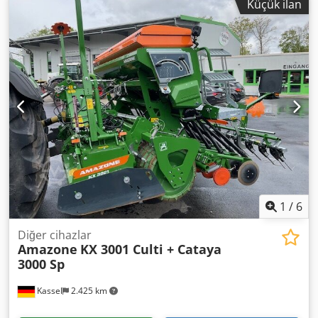
Küçük ilan
1
/
6
Diğer cihazlar
Amazone
KX 3001 Culti + Cataya
3000 Sp
Kassel
2.425 km