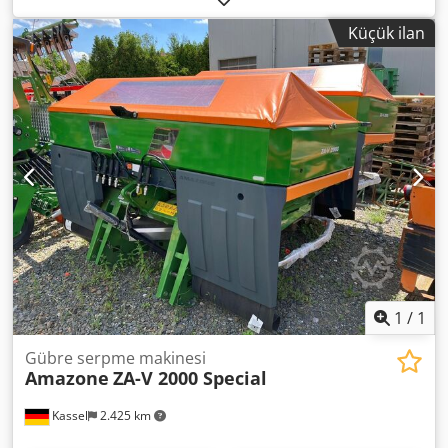
system, electronic / feed system adjustment. Profis
Küçük ilan
weighing system installation parts for ZA base units. LED /
rear lighting manual. Codpjt A Udgefx Apvsrf
1
/
1
Gübre serpme makinesi
Amazone
ZA-V 2000 Special
Kassel
2.425 km