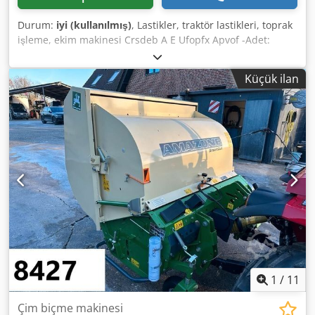
Durum:
iyi (kullanılmış)
, Lastikler, traktör lastikleri, toprak
işleme, ekim makinesi Crsdeb A E Ufopfx Apvof -Adet:
Amazone ekim makinesinden 3 adet lastik -Lastik ölçüsü -
Göbek: Ø 40 mm -Ölçü: Ø 750 -Toplam fiyat: 3 lastik için -
Küçük ilan
Ağırlık: 51 kg/adet
1
/
11
Çim biçme makinesi