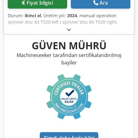
Fiyat bilgisi
Ara
Durum:
ikinci el
, Üretim yılı:
2024
, manual operation
spinner disc kit TS20 left / spinner disc kit TS20 right,
hydraulic drive left with AutoTS and FlowControl ProfiSPro,
hydraulic drive right with AutoTS and FlowControl
ProfiSPro, main disc left with AutoTS / main disc right
GÜVEN MÜHRÜ
Cjdpfotrdzwsx Apvjrf
Machineseeker tarafından sertifikalandırılmış
bayiler