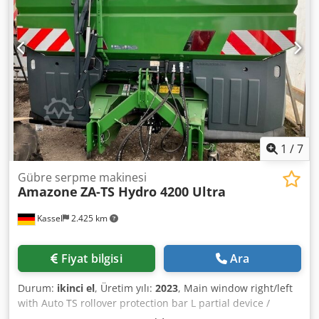
1
/
7
Gübre serpme makinesi
Amazone
ZA-TS Hydro 4200 Ultra
Kassel
2.425 km
Fiyat bilgisi
Ara
Durum:
ikinci el
, Üretim yılı:
2023
, Main window right/left
with Auto TS rollover protection bar L partial device /
swiveling, factory-installed. Inclination sensor for weighing