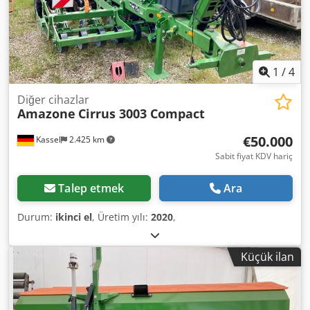
1
/
4
Diğer cihazlar
Amazone
Cirrus 3003 Compact
€50.000
Kassel
2.425 km
Sabit fiyat KDV hariç
Talep etmek
Ara
Durum:
ikinci el
, Üretim yılı:
2020
,
Küçük ilan