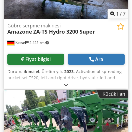
1
/
7
Gübre serpme makinesi
Amazone
ZA-TS Hydro 3200 Super
Kassel
2.425 km
Fiyat bilgisi
Ara
Durum:
ikinci el
, Üretim yılı:
2023
, Activation of spreading
bucket set TS20, left and right drive, hydraulic left and
right with Auto TS and FlowControl, main disc left and right
with AutoTS, pipe guard rail, rolling and parking device,
Küçük ilan
swiveling, work lighting, inclination sensor for weighing
system, 16 units EasyCheck. Cjdpfxjt A Tzwe Apvsrf