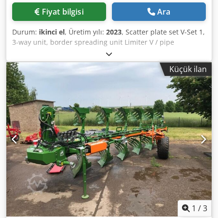
Fiyat bilgisi
Ara
Durum:
ikinci el
, Üretim yılı:
2023
, Scatter plate set V-Set 1,
3-way unit, border spreading unit Limiter V / pipe
protection bar S, plug-in roller device, spreading
mechanism ZA-V, container extension S / 2000, PTO shaft
Küçük ilan
with friction clutch, installation components for ZA basic
units, mudguard S / LED lighting Cjdet Dwh Rjpfx Apvorf
1
/
3