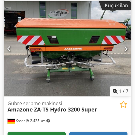
Lighting: rear LED, front marking / anti-theft device EC type
Küçük ilan
approval – EU 40 km/h – fully-mounted reversible plough –
RH 82 / expandable Crodpfethk U Tex Apvof
1
/
7
Gübre serpme makinesi
Amazone
ZA-TS Hydro 3200 Super
Kassel
2.425 km