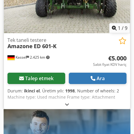
1
/
9
Tek taneli testere
Amazone
ED 601-K
€5.000
Kassel
2.425 km
Sabit fiyat KDV hariç
Talep etmek
Ara
Durum:
ikinci el
, Üretim yılı:
1998
, Number of wheels: 2
Machine type: Used machine Frame type: Attachment
Fertilizer unit / Fertilizer auger / Crsdpfx Aper Ncfqovof