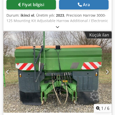
Fiyat bilgisi
Ara
Durum:
ikinci el
, Üretim yılı:
2023
, Precision Harrow 3000-
125 Mounting Kit Adjustable Harrow Additional / Electronic
Row Marker 3000 AmaDrill 2 for Cataya Radar Sensor /
International Analog Work Position Sensor Electronic
Küçük ilan
Tramline Control / Control Valve and Hydraulic Tramline
Control Cjdpfx Aotgpggepvorf
1
/
6