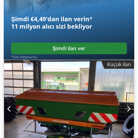
Şimdi €4,49'dan ilan verin
*
11 milyon alıcı
sizi bekliyor
Şimdi ilan ver
*ilan başına/ay
Küçük ilan