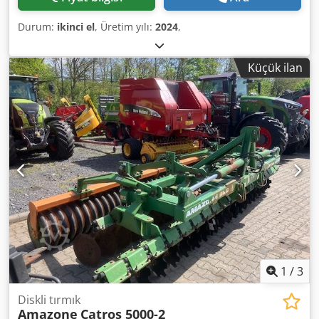
Durum:
ikinci el
, Üretim yılı:
2024
,
Küçük ilan
1
/
3
Diskli tırmık
Amazone
Catros 5000-2