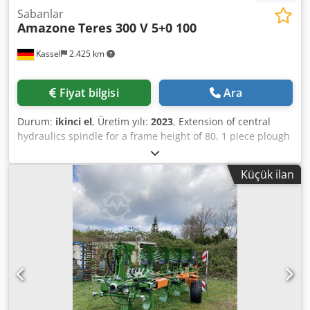
Sabanlar
Amazone
Teres 300 V 5+0 100
Kassel
2.425 km
Fiyat bilgisi
Ara
Durum:
ikinci el
, Üretim yılı:
2023
, Extension of central
hydraulics spindle for a frame height of 80, 1 piece plough
body STW / 35, 1 pair of mouldboards 430, 1 pair of heavy-
duty share points, 1 pair of insert plates for STW / 35, 1
Küçük ilan
pair of disc coulter holders for Variopf disc coulter D 500
serrated and / spring-mounted, 1 Credpfxjr Ucigj Apvjf