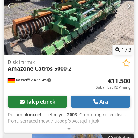
1
/
3
Diskli tırmık
Amazone
Catros 5000-2
€11.500
Kassel
2.425 km
Sabit fiyat KDV hariç
Talep etmek
Ara
Durum:
ikinci el
, Üretim yılı:
2003
, Crimp ring roller discs,
front, serrated (new) / Dcodpfx Acetqd Tljtok
Küçük ilan