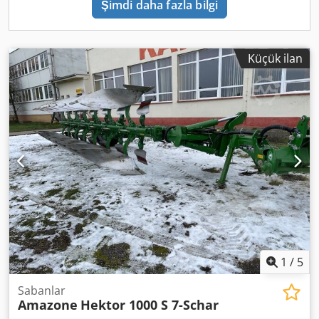
Şimdi daha fazla bilgi
Küçük ilan
1
/
5
Sabanlar
Amazone
Hektor 1000 S 7-Schar