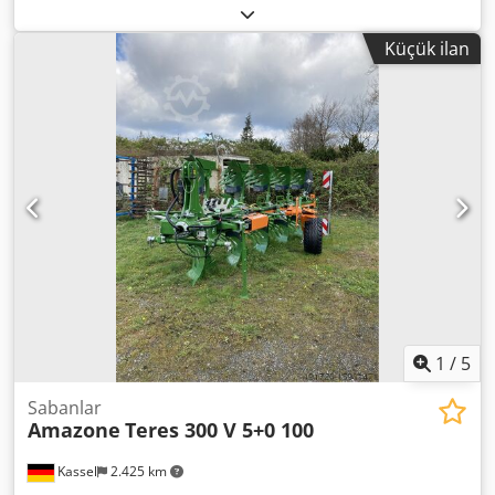
body STW / 35, 1 pair of mouldboards 430, 1 pair of heavy-
duty share points, 1 pair of insert plates for STW / 35, 1
Küçük ilan
pair of disc coulter holders for Variopf disc coulter D 500
serrated and / spring-mounted, 1 Dcodpfx Acsr Ucigotok
1
/
5
Sabanlar
Amazone
Teres 300 V 5+0 100
Kassel
2.425 km