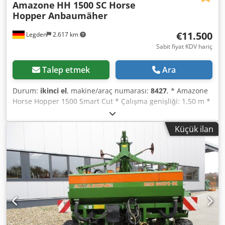
Amazone
HH 1500 SC Horse
Hopper Anbaumäher
€11.500
Legden
2.617 km
Sabit fiyat KDV hariç
Talep etmek
Ara
Durum:
ikinci el
, makine/araç numarası:
8427
, * Amazone
Horse Hopper 1500 Smart Cut * Çalışma genişliği: 1,50 m *
1.500 l toplama haznesi kapasitesi * Traktör 3-nokta askı
sistemi * H60 bıçak sistemi * Destek tekerlekleri * Malç
Küçük ilan
donanımı * Serbest tekerlekli şaft * Hidrolik taban
boşaltmalı toplama haznesi * Dönüş hızı: 2.650 dev/dak *
Doluluk göstergesi -----Dahili araç numarası: 8427
Dodpfxerhy H Ro Actock WhatsApp desteği mevcut! Makine
hakkında sorularınız veya daha fazla bilgi için bize kolayca
WhatsApp üzerinden ulaşabilirsiniz. Whatsapp Whatsapp -
---Hatalar ve ara satış hakkı saklıdır.