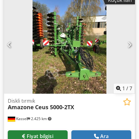
1
/
7
Diskli tırmık
Amazone
Ceus 5000-2TX
Kassel
2.425 km
Fiyat bilgisi
Ara