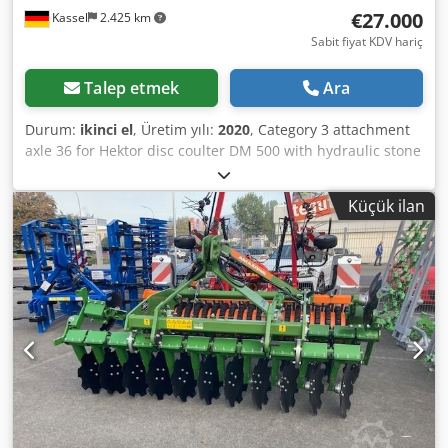
€27.000
Kassel
2.425 km
Sabit fiyat KDV hariç
Talep etmek
Ara
Durum:
ikinci el
, Üretim yılı:
2020
, Category 3 attachment
axle 36 for Hektor disc coulter DM 500 with hydraulic stone
protection / heavy-duty adjustable G1 skim coulter
Lighting: rear LED, front marking / anti-theft device EC type
Küçük ilan
approval – EU 40 km/h – fully-mounted reversible plough –
RH 82 / expandable Dodpfxothk U To Actjck