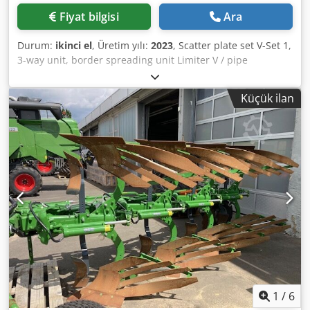
Fiyat bilgisi
Ara
Durum:
ikinci el
, Üretim yılı:
2023
, Scatter plate set V-Set 1,
3-way unit, border spreading unit Limiter V / pipe
protection bar S, plug-in roller device, spreading
mechanism ZA-V, container extension S / 2000, PTO shaft
Küçük ilan
with friction clutch, installation components for ZA basic
units, mudguard S / LED lighting Djdst Dwh Repfx Actsck
1
/
6