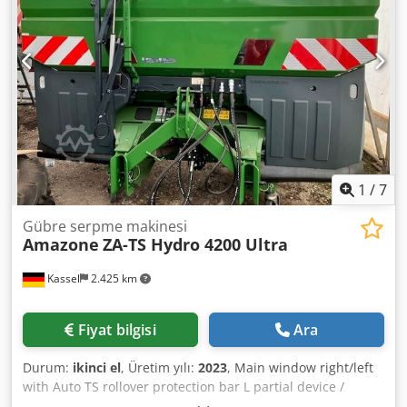
1
/
7
Gübre serpme makinesi
Amazone
ZA-TS Hydro 4200 Ultra
Kassel
2.425 km
Fiyat bilgisi
Ara
Durum:
ikinci el
, Üretim yılı:
2023
, Main window right/left
with Auto TS rollover protection bar L partial device /
swiveling, factory-installed. Inclination sensor for weighing