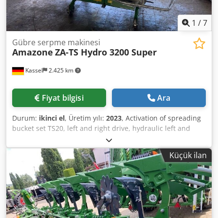
1
/
7
Gübre serpme makinesi
Amazone
ZA-TS Hydro 3200 Super
Kassel
2.425 km
Fiyat bilgisi
Ara
Durum:
ikinci el
, Üretim yılı:
2023
, Activation of spreading
bucket set TS20, left and right drive, hydraulic left and
right with Auto TS and FlowControl, main disc left and right
with AutoTS, pipe guard rail, rolling and parking device,
Küçük ilan
swiveling, work lighting, inclination sensor for weighing
system, 16 units EasyCheck. Dcodpot A Tzwofx Actsk