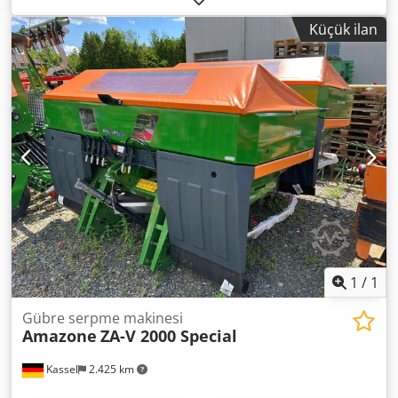
system, electronic / feed system adjustment. Profis
Küçük ilan
weighing system installation parts for ZA base units. LED /
rear lighting manual. Dodpfx Ajt A Udgectsck
1
/
1
Gübre serpme makinesi
Amazone
ZA-V 2000 Special
Kassel
2.425 km