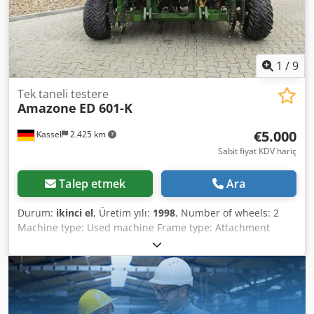
1
/
9
Tek taneli testere
Amazone
ED 601-K
€5.000
Kassel
2.425 km
Sabit fiyat KDV hariç
Talep etmek
Ara
Durum:
ikinci el
, Üretim yılı:
1998
, Number of wheels: 2
Machine type: Used machine Frame type: Attachment
Fertilizer unit / Fertilizer auger / Dsdpfx Acjr Ncfqjtjck