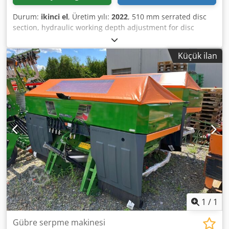
Durum:
ikinci el
, Üretim yılı:
2022
, 510 mm serrated disc
section, hydraulic working depth adjustment for disc
section, hydraulic working depth adjustment of the
leveling unit, C-Mix-Ultra tines for Ceus 50, hydraulic
Küçük ilan
working depth adjustment for tine section with hydraulic
drawbar, HD point 80 mm / (14/K1) Dodpfjtz Tpljx Actjck
1
/
1
Gübre serpme makinesi