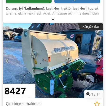
Durum:
iyi (kullanılmış)
, Lastikler, traktör lastikleri, toprak
işleme, ekim makinesi -Adet: Amazone ekim makinesinden
3 adet lastik -Lastik ölçüsü -Göbek: Ø 40 mm -Ölçü: Ø 750
Djdob A E Ufspfx Acteck -Toplam fiyat: 3 lastik için -Ağırlık:
Küçük ilan
51 kg/adet
1
/
11
Çim biçme makinesi