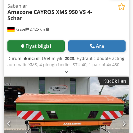
Sabanlar
Amazone
CAYROS XMS 950 VS 4-
Schar
Kassel
2.425 km
Fiyat bilgisi
Ara
Durum:
ikinci el
, Üretim yılı:
2023
, Hydraulic double-acting
automatic XMS, 4 plough bodies STU 40, 1 pair of 4x 430
HD plough shares, 1 pair of wear protectors, 1 pair of 4x
M0 RH65-85 skimmers, disc coulter DM 500 for hydraulic
Küçük ilan
heavy-duty stone release, pendulum support wheel DM
680. Dcodpfjtvf Rwox Actjk