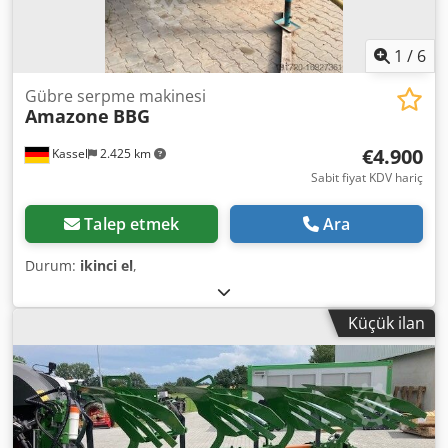
1
/
6
Gübre serpme makinesi
Amazone
BBG
€4.900
Kassel
2.425 km
Sabit fiyat KDV hariç
Talep etmek
Ara
Durum:
ikinci el
,
Küçük ilan