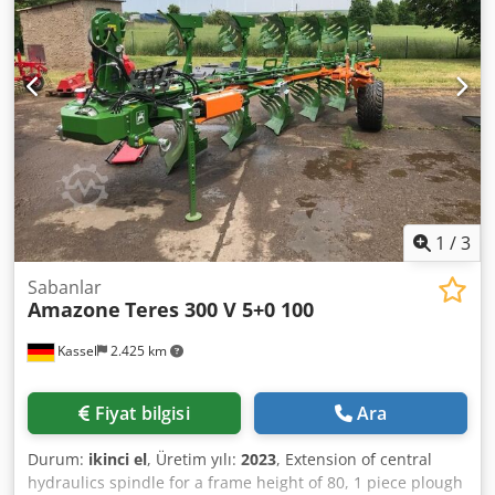
1
/
3
Sabanlar
Amazone
Teres 300 V 5+0 100
Kassel
2.425 km
Fiyat bilgisi
Ara
Durum:
ikinci el
, Üretim yılı:
2023
, Extension of central
hydraulics spindle for a frame height of 80, 1 piece plough