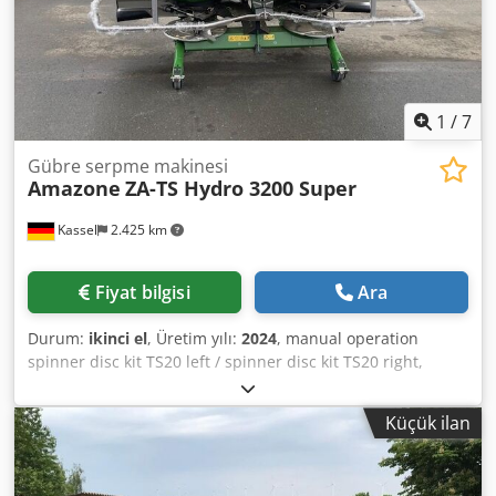
1
/
7
Gübre serpme makinesi
Amazone
ZA-TS Hydro 3200 Super
Kassel
2.425 km
Fiyat bilgisi
Ara
Durum:
ikinci el
, Üretim yılı:
2024
, manual operation
spinner disc kit TS20 left / spinner disc kit TS20 right,
hydraulic drive left with AutoTS and FlowControl ProfiSPro,
hydraulic drive right with AutoTS and FlowControl
Küçük ilan
ProfiSPro, main disc left with AutoTS / main disc right
Dodpfx Aetrdzwsctock