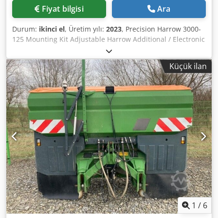
Fiyat bilgisi
Ara
Durum:
ikinci el
, Üretim yılı:
2023
, Precision Harrow 3000-
125 Mounting Kit Adjustable Harrow Additional / Electronic
Row Marker 3000 AmaDrill 2 for Cataya Radar Sensor /
International Analog Work Position Sensor Electronic
Küçük ilan
Tramline Control / Control Valve and Hydraulic Tramline
Control Dodpfx Acotgpggotock
1
/
6