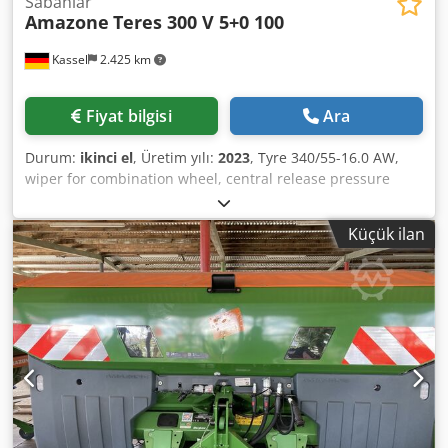
Sabanlar
Amazone
Teres 300 V 5+0 100
Kassel
2.425 km
Fiyat bilgisi
Ara
Durum:
ikinci el
, Üretim yılı:
2023
, Tyre 340/55-16.0 AW,
wiper for combination wheel, central release pressure
adjustment / plough body STU 40, share blade 430, heavy-
duty share point, disc coulter D 500, notched, 1 / notched,
Küçük ilan
prepared for lighting / Dcsdjt Eay Eopfx Actjk