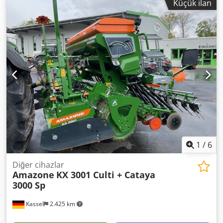
Küçük ilan
1
/
6
Diğer cihazlar
Amazone
KX 3001 Culti + Cataya
3000 Sp
Kassel
2.425 km