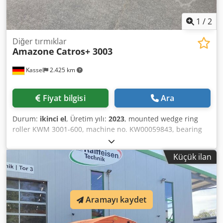
1
/
2
Diğer tırmıklar
Amazone
Catros+ 3003
Kassel
2.425 km
Fiyat bilgisi
Ara
Durum:
ikinci el
, Üretim yılı:
2023
, mounted wedge ring
roller KWM 3001-600, machine no. KW00059843, bearing
kit for / roller - attachment compact disc harrow - disc
carrier field for Catros, hydraulic / working depth
Küçük ilan
adjustment, LED road lighting for rigid machines / disc
Dsdjr Ty N Eopfx Acteck
Aramayı kaydet