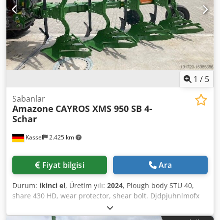
1
/
5
Sabanlar
Amazone
CAYROS XMS 950 SB 4-
Schar
Kassel
2.425 km
Fiyat bilgisi
Ara
Durum:
ikinci el
, Üretim yılı:
2024
, Plough body STU 40,
share 430 HD, wear protector, shear bolt. Djdpjuhnlmofx
Actjck