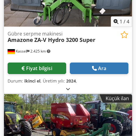
1
/
4
Gübre serpme makinesi
Amazone
ZA-V Hydro 3200 Super
Kassel
2.425 km
Fiyat bilgisi
Ara
Durum:
ikinci el
, Üretim yılı:
2024
,
Küçük ilan