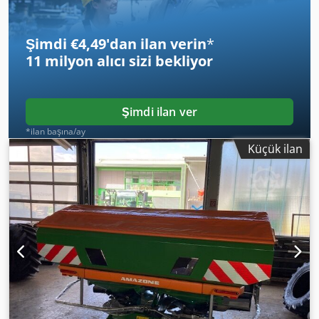
Şimdi €4,49'dan ilan verin
*
11 milyon alıcı
sizi bekliyor
Şimdi ilan ver
*ilan başına/ay
Küçük ilan