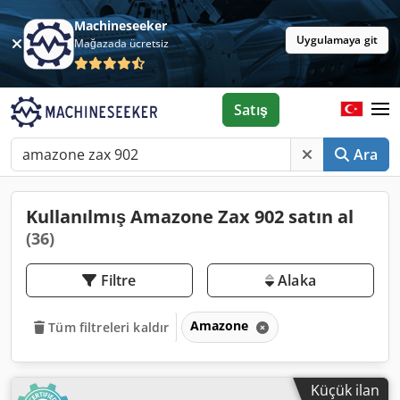
Machineseeker
Uygulamaya git
Mağazada ücretsiz
Satış
Ara
Kullanılmış Amazone Zax 902 satın al
(36)
Filtre
Alaka
Amazone
Tüm filtreleri kaldır
Küçük ilan