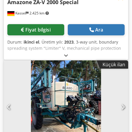
Amazone
ZA-V 2000 Special
Kassel
2.425 km
Fiyat bilgisi
Ara
Durum:
ikinci el
, Üretim yılı:
2023
, 3-way unit, boundary
spreading system "Limiter" V, mechanical pipe protection
bracket L, position indicator for spreader mechanism ZA-V,
container extension S 2000, installation components for ZA
Küçük ilan
basic units, PTO shaft with friction clutch, large
mudguards and ladders, LED rear lights. Dcodpfot Dwibsx
Actsk