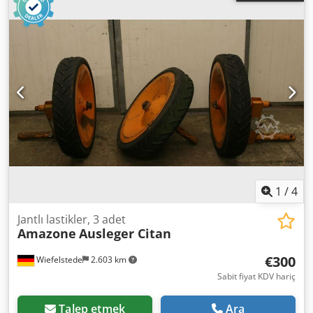
1
/
4
Jantlı lastikler, 3 adet
Amazone
Ausleger Citan
€300
Wiefelstede
2.603 km
Sabit fiyat KDV hariç
Talep etmek
Ara