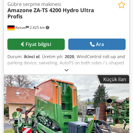
Gübre serpme makinesi
Amazone
ZA-TS 4200 Hydro Ultra
Profis
Kassel
2.425 km
Fiyat bilgisi
Ara
Durum:
ikinci el
, Üretim yılı:
2020
, WindControl roll-up and
parking device, swiveling, AutoTS on both sides / L-shaped
pipe protection bracket, inclination sensor for weighing
system, FlowCheck EasyCheck mats, 16 pcs / splash guards
Küçük ilan
L and ladders, LED lighting, L tarpaulin cover, TS spreading
shovel set Dcodpfxorxr Uye Actjk