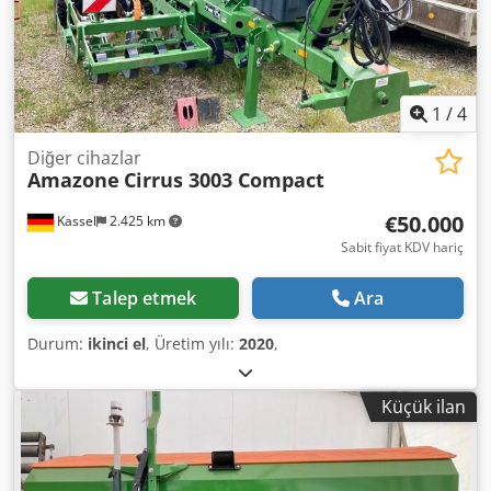
1
/
4
Diğer cihazlar
Amazone
Cirrus 3003 Compact
€50.000
Kassel
2.425 km
Sabit fiyat KDV hariç
Talep etmek
Ara
Durum:
ikinci el
, Üretim yılı:
2020
,
Küçük ilan