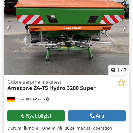
1
/
7
Gübre serpme makinesi
Amazone
ZA-TS Hydro 3200 Super
Kassel
2.425 km
Fiyat bilgisi
Ara
Durum:
ikinci el
, Üretim yılı:
2024
, manual operation