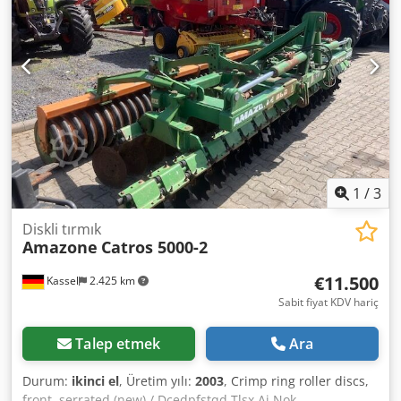
1
/
3
Diskli tırmık
Amazone
Catros 5000-2
€11.500
Kassel
2.425 km
Sabit fiyat KDV hariç
Talep etmek
Ara
Durum:
ikinci el
, Üretim yılı:
2003
, Crimp ring roller discs,
front, serrated (new) / Dcedpfstqd Tlsx Ai Nok