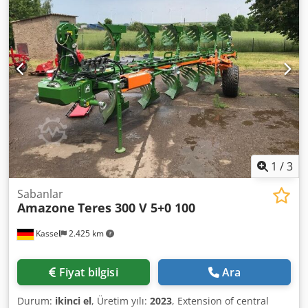
1
/
3
Sabanlar
Amazone
Teres 300 V 5+0 100
Kassel
2.425 km
Fiyat bilgisi
Ara
Durum:
ikinci el
, Üretim yılı:
2023
, Extension of central