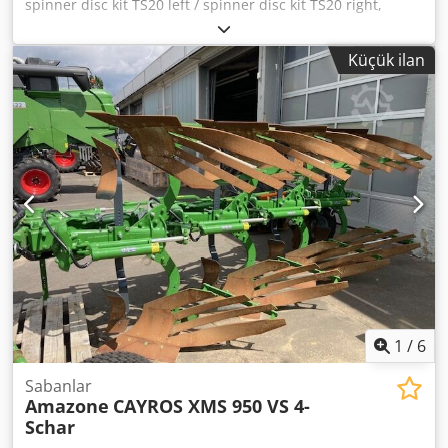
spinner disc kit TS20 left / spinner disc kit TS20 right,
hydraulic drive left with AutoTS and FlowControl ProfiSPro,
hydraulic drive right with AutoTS and FlowControl
Küçük ilan
ProfiSPro, main disc left with AutoTS / main disc right
Dsdpfx Aetrdzwoi Nock
1
/
6
Sabanlar
Amazone
CAYROS XMS 950 VS 4-
Schar