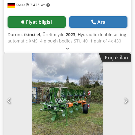
Kassel
2.425 km
Fiyat bilgisi
Ara
Durum:
ikinci el
, Üretim yılı:
2023
, Hydraulic double-acting
automatic XMS, 4 plough bodies STU 40, 1 pair of 4x 430
HD plough shares, 1 pair of wear protectors, 1 pair of 4x
M0 RH65-85 skimmers, disc coulter DM 500 for hydraulic
Küçük ilan
heavy-duty stone release, pendulum support wheel DM
680. Dsdpetvf Rwjfx Ai Nsck