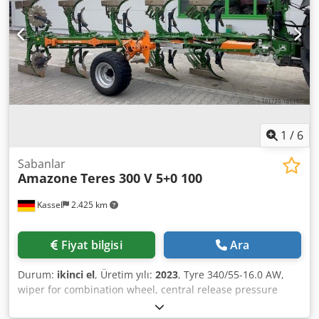
1
/
6
Sabanlar
Amazone
Teres 300 V 5+0 100
Kassel
2.425 km
Fiyat bilgisi
Ara
Durum:
ikinci el
, Üretim yılı:
2023
, Tyre 340/55-16.0 AW,
wiper for combination wheel, central release pressure
adjustment / plough body STU 40, share blade 430, heavy-