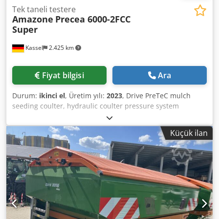
Tek taneli testere
Amazone
Precea 6000-2FCC
Super
Kassel
2.425 km
Fiyat bilgisi
Ara
Durum:
ikinci el
, Üretim yılı:
2023
, Drive PreTeC mulch
seeding coulter, hydraulic coulter pressure system
SmartForce, distribution head for / front tank, ISOBUS
machine control, front-mounted tank FTender 2200 / tank
Küçük ilan
lid, filling auger FTender with single conveyor, autonomous
conveyor line / ISOBUS machine control Dcsdstp Hmrjpfx Ai
Nsk