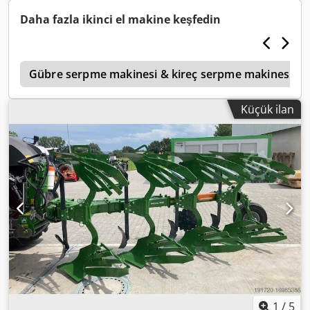
duty share point, disc coulter D 500, notched, 1 / notched,
prepared for lighting / Dcjdpfxet Eay Ej Ai Njk
Daha fazla ikinci el makine keşfedin
1
Gübre serpme makinesi & kireç serpme makinesi
Küçük ilan
1
/
5