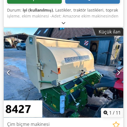
Durum:
iyi (kullanılmış)
, Lastikler, traktör lastikleri, toprak
işleme, ekim makinesi -Adet: Amazone ekim makinesinden
3 adet lastik -Lastik ölçüsü -Göbek: Ø 40 mm -Ölçü: Ø 750 -
Toplam fiyat: 3 lastik için Dcedpeb A E Ufofx Ai Njk -Ağırlık:
Küçük ilan
51 kg/adet
1
/
11
Çim biçme makinesi