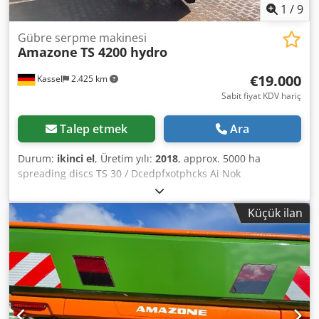
1
/
9
Gübre serpme makinesi
Amazone
TS 4200 hydro
€19.000
Kassel
2.425 km
Sabit fiyat KDV hariç
Talep etmek
Ara
Durum:
ikinci el
, Üretim yılı:
2018
, approx. 5000 ha
spreading discs TS 30 / Dcedpfxotphcks Ai Nok
Küçük ilan