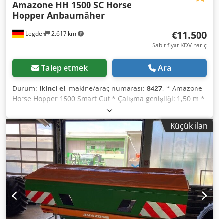
Amazone
HH 1500 SC Horse
Hopper Anbaumäher
€11.500
Legden
2.617 km
Sabit fiyat KDV hariç
Talep etmek
Ara
Durum:
ikinci el
, makine/araç numarası:
8427
, * Amazone
Horse Hopper 1500 Smart Cut * Çalışma genişliği: 1,50 m *
1.500 l toplama haznesi kapasitesi * Traktör 3-nokta askı
sistemi * H60 bıçak sistemi * Destek tekerlekleri * Malç
Küçük ilan
donanımı * Serbest tekerlekli şaft * Hidrolik taban
boşaltmalı toplama haznesi * Dönüş hızı: 2.650 dev/dak *
Doluluk göstergesi -----Dahili araç numarası: 8427
WhatsApp desteği mevcut! Dcjdperhy H Refx Ai Nok
Makine hakkında sorularınız veya daha fazla bilgi için bize
kolayca WhatsApp üzerinden ulaşabilirsiniz. Whatsapp
Whatsapp ----Hatalar ve ara satış hakkı saklıdır.