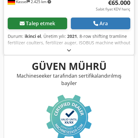
€65.000
Kassel
2.425 km
Sabit fiyat KDV hariç
Talep etmek
Ara
Durum:
ikinci el
, Üretim yılı:
2021
, 8-row shifting tramline
fertilizer coulters, fertilizer auger, ISOBUS machine without
terminal. Area: 1.011 ha. Dedjtgpf Uopfx Ai Nock
GÜVEN MÜHRÜ
Machineseeker tarafından sertifikalandırılmış
bayiler