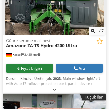
1
/
7
Gübre serpme makinesi
Amazone
ZA-TS Hydro 4200 Ultra
Kassel
2.425 km
Fiyat bilgisi
Ara
Durum:
ikinci el
, Üretim yılı:
2023
, Main window right/left
with Auto TS rollover protection bar L partial device /
swiveling, factory-installed. Inclination sensor for weighing
system, electronic / feed system adjustment. Profis
Küçük ilan
weighing system installation parts for ZA base units. LED /
rear lighting manual. Dcedpfx Aot A Udgsi Njk