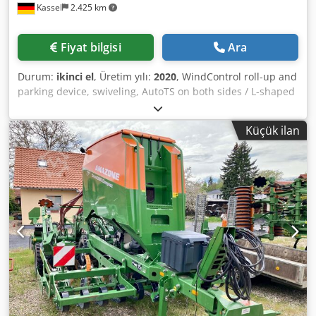
Kassel
2.425 km
Fiyat bilgisi
Ara
Durum:
ikinci el
, Üretim yılı:
2020
, WindControl roll-up and
parking device, swiveling, AutoTS on both sides / L-shaped
pipe protection bracket, inclination sensor for weighing
system, FlowCheck EasyCheck mats, 16 pcs / splash guards
Küçük ilan
L and ladders, LED lighting, L tarpaulin cover, TS spreading
shovel set Dcedpferxr Uyox Ai Nek