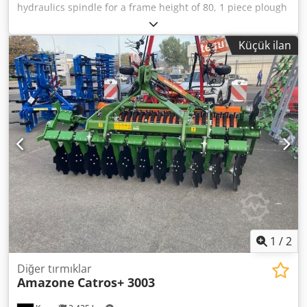
hydraulics spindle for a frame height of 80, 1 piece plough
body STW / 35, 1 pair of mouldboards 430, 1 pair of heavy-
duty share points, 1 pair of insert plates for STW / 35, 1
Küçük ilan
pair of disc coulter holders for Variopf disc coulter D 500
serrated and / spring-mounted, 1 Dcsdpfer Ucigox Ai Nsk
1
/
2
Diğer tırmıklar
Amazone
Catros+ 3003