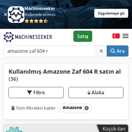
Machineseeker
Uygulamaya git
Mağazada ücretsiz
Satış
Ara
Kullanılmış Amazone Zaf 604 R satın al
(36)
Filtre
Alaka
Amazone
Tüm filtreleri kaldır
Küçük ilan