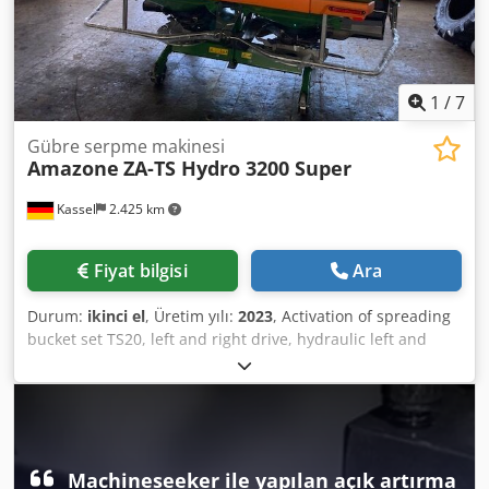
1
/
7
Gübre serpme makinesi
Amazone
ZA-TS Hydro 3200 Super
Kassel
2.425 km
Fiyat bilgisi
Ara
Durum:
ikinci el
, Üretim yılı:
2023
, Activation of spreading
bucket set TS20, left and right drive, hydraulic left and
right with Auto TS and FlowControl, main disc left and right
with AutoTS, pipe guard rail, rolling and parking device,
swiveling, work lighting, inclination sensor for weighing
system, 16 units EasyCheck. Dcedpfx Aist A Tzwj Nek
Machineseeker ile yapılan açık artırma