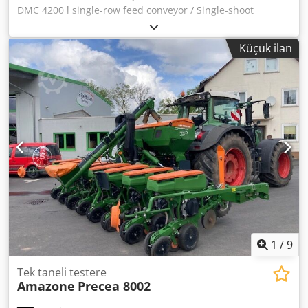
DMC 4200 l single-row feed conveyor / Single-shoot
distributor heads for 16 rows. Extended loading platform
for rear section. Drawbar with folding support leg / Lower
Küçük ilan
link attachment Cat. 3. Braked axle with parking brake /
Dual-line compressed air braking system. Djdpfx
Aeuhnwvji Nock
1
/
9
Tek taneli testere
Amazone
Precea 8002