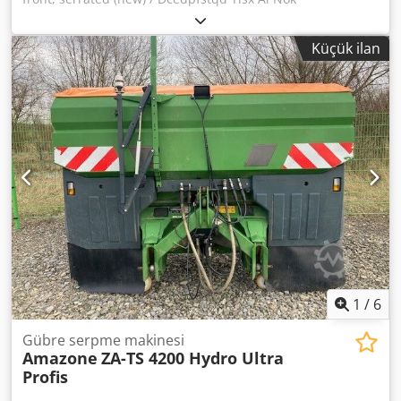
Küçük ilan
1
/
6
Gübre serpme makinesi
Amazone
ZA-TS 4200 Hydro Ultra
Profis