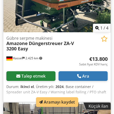
1
/
4
Gübre serpme makinesi
Amazone
Düngerstreuer ZA-V
3200 Easy
€13.800
Kassel
2.425 km
Sabit fiyat KDV hariç
Talep etmek
Ara
Durum:
ikinci el
, Üretim yılı:
2024
, Base container /
Spreader unit ZA-V Easy / Warning label foiling / PTO shaft
910 mm / with friction clutch / Hopper extension S 1400,
Aramayı kaydet
welded / factory-assembled / Mud flaps S / Rear LED
Küçük ilan
lighting / Easy operating computer Dcedpfjuhp Ehox Ai Nek