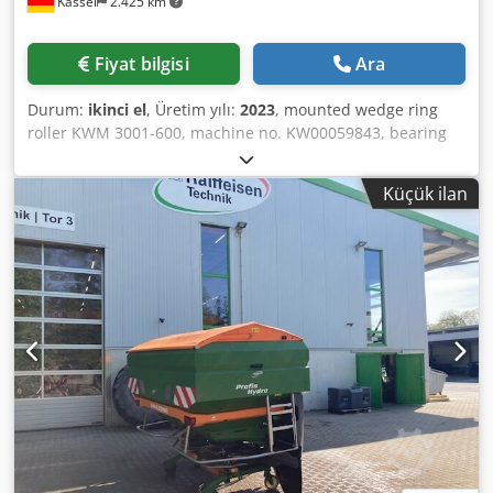
Kassel
2.425 km
Fiyat bilgisi
Ara
Durum:
ikinci el
, Üretim yılı:
2023
, mounted wedge ring
roller KWM 3001-600, machine no. KW00059843, bearing
kit for / roller - attachment compact disc harrow - disc
carrier field for Catros, hydraulic / working depth
Küçük ilan
adjustment, LED road lighting for rigid machines / disc
Dedpsr Ty N Ejfx Ai Nsck