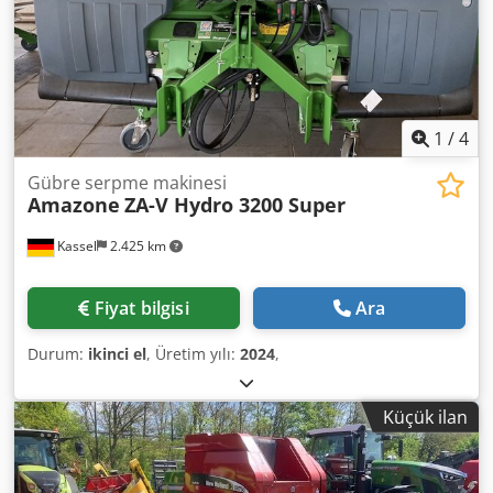
1
/
4
Gübre serpme makinesi
Amazone
ZA-V Hydro 3200 Super
Kassel
2.425 km
Fiyat bilgisi
Ara
Durum:
ikinci el
, Üretim yılı:
2024
,
Küçük ilan