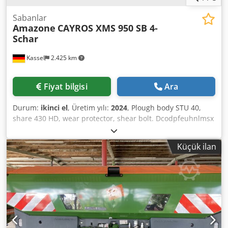
Sabanlar
Amazone
CAYROS XMS 950 SB 4-
Schar
Kassel
2.425 km
Fiyat bilgisi
Ara
Durum:
ikinci el
, Üretim yılı:
2024
, Plough body STU 40,
share 430 HD, wear protector, shear bolt. Dcodpfeuhnlmsx
Ai Nsk
Küçük ilan