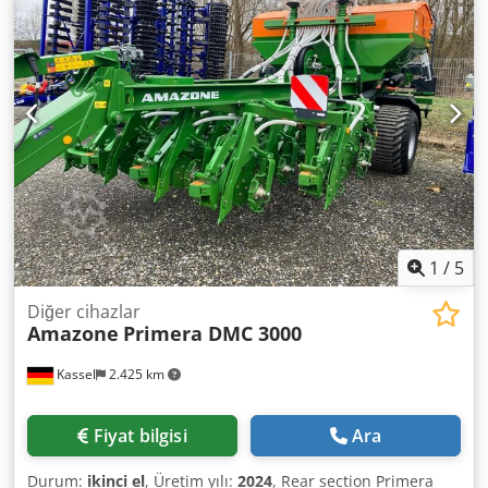
1
/
5
Diğer cihazlar
Amazone
Primera DMC 3000
Kassel
2.425 km
Fiyat bilgisi
Ara
Durum:
ikinci el
, Üretim yılı:
2024
, Rear section Primera