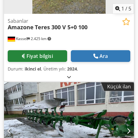
1
/
5
Sabanlar
Amazone
Teres 300 V 5+0 100
Kassel
2.425 km
Fiyat bilgisi
Ara
Durum:
ikinci el
, Üretim yılı:
2024
,
Küçük ilan