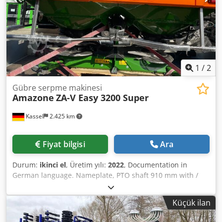
1
/
2
Gübre serpme makinesi
Amazone
ZA-V Easy 3200 Super
Kassel
2.425 km
Fiyat bilgisi
Ara
Durum:
ikinci el
, Üretim yılı:
2022
, Documentation in
German language. Nameplate, PTO shaft 910 mm with /
friction clutch. Container attachment L 3200, welded,
factory-installed. Mud flaps L / and ladders. LED rear
Küçük ilan
lighting for road use. Roll tarp L / with manual operation.
Dsdpfxsrxr R So Ai Nock