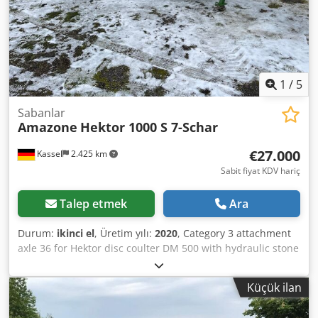
1
/
5
Sabanlar
Amazone
Hektor 1000 S 7-Schar
€27.000
Kassel
2.425 km
Sabit fiyat KDV hariç
Talep etmek
Ara
Durum:
ikinci el
, Üretim yılı:
2020
, Category 3 attachment
axle 36 for Hektor disc coulter DM 500 with hydraulic stone
protection / heavy-duty adjustable G1 skim coulter
Lighting: rear LED, front marking / anti-theft device EC type
Küçük ilan
approval – EU 40 km/h – fully-mounted reversible plough –
RH 82 / expandable Dsdpfxsthk U To Ai Neck