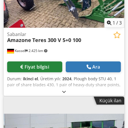
1
/
3
Sabanlar
Amazone
Teres 300 V 5+0 100
Kassel
2.425 km
Fiyat bilgisi
Ara
Durum:
ikinci el
, Üretim yılı:
2024
, Plough body STU 40, 1
pair of share blades 430, 1 pair of heavy-duty share points,
1 pair / Skimmer leg for frame height 80 mm for hydraulic
overload protection, Skimmer M2, 1 / pair of coulter
Küçük ilan
holders, disc coulter D 500 serrated, wear protectors, 1
pair / Body mounting with. Dcjdpfx Aijt A Udye Nok