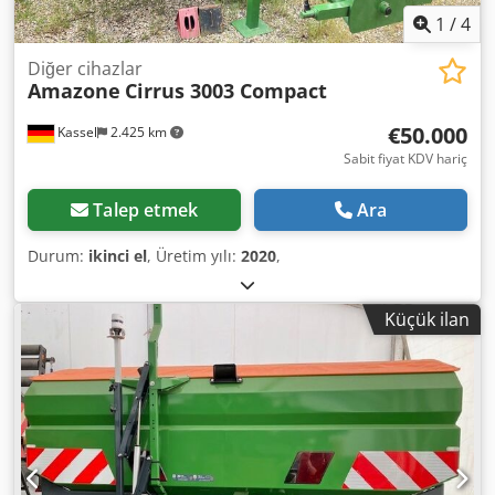
1
/
4
Diğer cihazlar
Amazone
Cirrus 3003 Compact
€50.000
Kassel
2.425 km
Sabit fiyat KDV hariç
Talep etmek
Ara
Durum:
ikinci el
, Üretim yılı:
2020
,
Küçük ilan