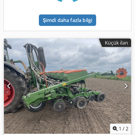
Şimdi daha fazla bilgi
Küçük ilan
1
/
2