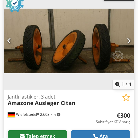
1
/
4
Jantlı lastikler, 3 adet
Amazone
Ausleger Citan
€300
Wiefelstede
2.603 km
Sabit fiyat KDV hariç
Talep etmek
Ara