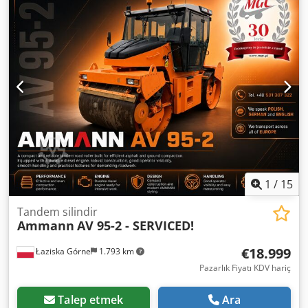
AMMANN motor, SEV-315M4 tipi Teknik özellikler: Model:
SEV-315M4 Üretici: AMMANN Nominal güç: 132 kW Çalışma
gerilimi 50 Hz: 400 V Nominal hız: 1.490 l/dak Crsdpfxett
Auus Alfof Daha fazla ayrıntı için resimlere ve tip plakasına
bakın Durum: Kullanılmış, elden geçirilmiş stok ürünü.
Teslimat kapsamı: 1 motorlu 1 Euro palet
1
/
15
Tandem silindir
Ammann
AV 95-2 - SERVICED!
€18.999
Łaziska Górne
1.793 km
Pazarlık Fiyatı KDV hariç
Talep etmek
Ara