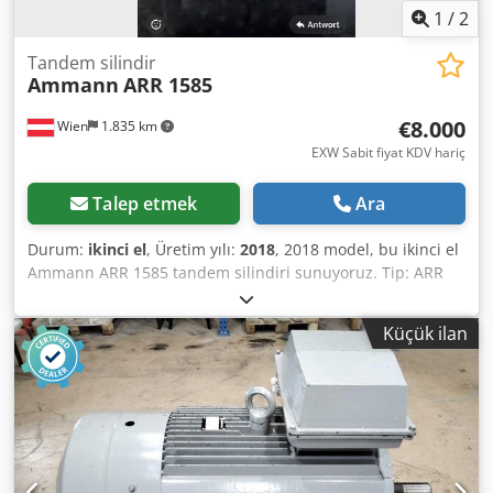
1
/
2
Tandem silindir
Ammann
ARR 1585
€8.000
Wien
1.835 km
EXW Sabit fiyat KDV hariç
Talep etmek
Ara
Durum:
ikinci el
, Üretim yılı:
2018
, 2018 model, bu ikinci el
Ammann ARR 1585 tandem silindiri sunuyoruz. Tip: ARR
1585 Csdpszddcpefx Alferf Seri numarası: 558D063
Çalışma ağırlığı: 1.395 kg Maksimum ağırlık: 1.405 kg
Küçük ilan
Nominal güç: 13,2 kW Üretim yılı: 2018 Herhangi bir
sorunuz varsa veya daha fazla bilgiye ihtiyacınız olursa,
lütfen bize mesaj gönderin veya bizi arayın.