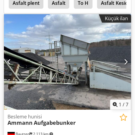
0
Asfalt plent
Asfalt
To H
Asfalt Kesici
Küçük ilan
1
/
7
Besleme hunisi
Ammann
Aufgabebunker
Bautzen
2.113 km