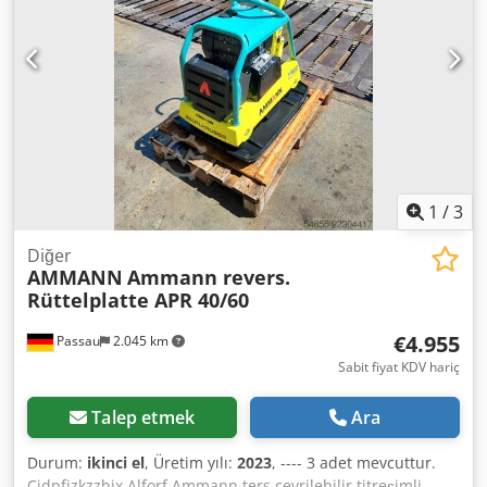
titreşim frekansı: 70 Hz Maksimum merkezkaç kuvveti: 50
kN Tırmanma eğimi: %36 Genlik: 1,7 mm
1
/
3
Diğer
AMMANN
Ammann revers.
Rüttelplatte APR 40/60
€4.955
Passau
2.045 km
Sabit fiyat KDV hariç
Talep etmek
Ara
Durum:
ikinci el
, Üretim yılı:
2023
, ---- 3 adet mevcuttur.
Cjdpfjzkzzbjx Alforf Ammann ters çevrilebilir titreşimli