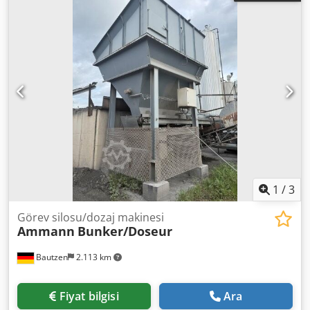
1
/
3
Görev silosu/dozaj makinesi
Ammann
Bunker/Doseur
Bautzen
2.113 km
Fiyat bilgisi
Ara