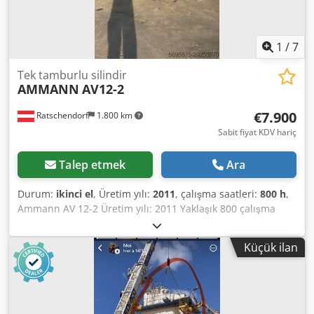
1
/
7
Tek tamburlu silindir
AMMANN
AV12-2
€7.900
Ratschendorf
1.800 km
Sabit fiyat KDV hariç
Talep etmek
Ara
Durum:
ikinci el
, Üretim yılı:
2011
, çalışma saatleri:
800 h
,
Ammann AV 12-2 Üretim yılı: 2011 Yaklaşık 800 çalışma
saati Bakımı yeni yapıldı Çok iyi durumda Dünya genelinde
teslimat mümkün! Crsdpoxl Uy Tsfx Alfef
Küçük ilan