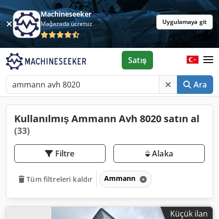
Machineseeker
Uygulamaya git
Mağazada ücretsiz
Satış
Ara
Kullanılmış Ammann Avh 8020 satın al
(33)
Filtre
Alaka
Ammann
Tüm filtreleri kaldır
Küçük ilan