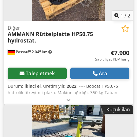
1
/
2
Diğer
AMMANN
Rüttelplatte HP50.75
hydrostat.
€7.900
Passau
2.045 km
Sabit fiyat KDV hariç
Talep etmek
Ara
Durum:
ikinci el
, Üretim yılı:
2022
, ---- Bobcat HP50.75
hidrolik titreşimli plaka. Makine ağırlığı: 350 kg Taban
plakasının uzunluğu: 450 mm Makine uzunluğu: 900 mm
Saplı makine uzunluğu: 1.600 mm Makine yüksekliği: 820
Küçük ilan
mm Codpfxozkz Tke Alfjrf Sap yüksekliği (çalışma): 1.000
mm Sap yüksekliği (taşıma): 1.500 mm Makine genişliği:
450/600/750 mm Motor: Hatz Supra 1D50S Yakıt: Dizel
Motor gücü (devir/dakika): 3200 devirde 7 kW Maksimum