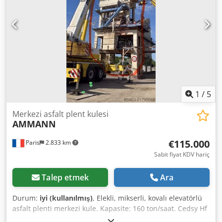
1
/
5
Merkezi asfalt plent kulesi
AMMANN
€115.000
Paris
2.833 km
Sabit fiyat KDV hariç
Talep etmek
Ara
Durum:
iyi (kullanılmış)
, Elekli, mikserli, kovalı elevatörlü
asfalt plenti merkezi kule. Kapasite: 160 ton/saat. Cedsy Hf
Duspfx Alforf