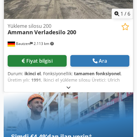
1
/
6
Yükleme silosu 200
Ammann
Verladesilo 200
Bautzen
2.113 km
Fiyat bilgisi
Ara
Durum:
ikinci el
, Fonksiyonellik:
tamamen fonksiyonel
,
Üretim yılı:
1991
, İkinci el yükleme silosu Üretici: Ulrich
Toplam hacim: 200 ton -Kova taşıma sistemi -Vinç Cjdozq S
Ewepfx Alfjrf -Elektrik tesisatı
Şimdi €4,49'dan ilan verin
*