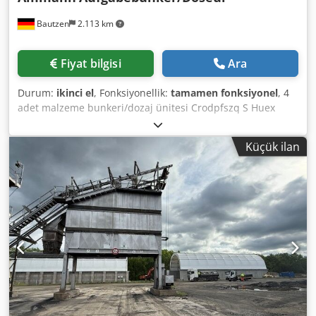
Bautzen
2.113 km
Fiyat bilgisi
Ara
Durum:
ikinci el
, Fonksiyonellik:
tamamen fonksiyonel
, 4
adet malzeme bunkeri/dozaj ünitesi Crodpfszq S Huex
Alfof -Boşaltma bandı -Taşıma bandı/aktarma bandı -
Mevcutsa elektrik tesisatı
Küçük ilan