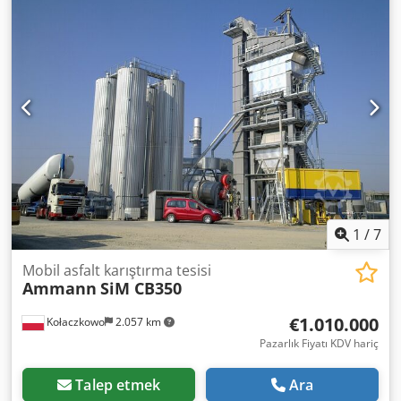
1
/
7
Mobil asfalt karıştırma tesisi
Ammann
SiM CB350
€1.010.000
Kołaczkowo
2.057 km
Pazarlık Fiyatı KDV hariç
Talep etmek
Ara