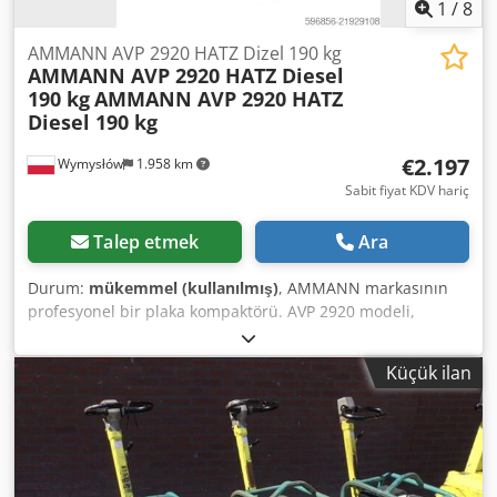
1
/
8
AMMANN AVP 2920 HATZ Dizel 190 kg
AMMANN AVP 2920 HATZ Diesel
190 kg
AMMANN AVP 2920 HATZ
Diesel 190 kg
€2.197
Wymysłów
1.958 km
Sabit fiyat KDV hariç
Talep etmek
Ara
Durum:
mükemmel (kullanılmış)
, AMMANN markasının
profesyonel bir plaka kompaktörü. AVP 2920 modeli,
güvenilir HATZ Dizel motoru (5 kW güç) ile donatılmıştır.
Makine, profesyonel parke döşeme, yol yapımı ve zemin,
Küçük ilan
kilitli parke, dolgu ve asfalt sıkıştırma işleri için
tasarlanmıştır. Cihaz tamamen mekaniktir ve sağlam
Alman yapısına sahiptir. Görsel durumu fotoğraflara
uygundur – normal kullanım izleri mevcuttur. Crsdpfx Aey
Sifyelfjf Teknik veriler: • Üretici: AMMANN • Model: AVP