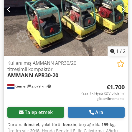
2920 • Üretim yılı: 1999 • Motor: HATZ Diesel • Motor tipi:
1B30-6 • Güç: 5 kW • Çalışma ağırlığı: 190 kg • Manuel marş
• Almanya üretimi Uygulama alanları: • Kilitli parke
sıkıştırma • Parke döşeme işleri • Yol yapım çalışmaları •
Zemin ve dolgu sıkıştırma • Hafriyat ve temel çalışmaları
Durum: Kullanılmış, eksiksiz makine. HATZ motor –
dayanıklı ve değerli bir dizel ünite.
1
/
2
Kullanılmış AMMANN APR30/20
titreşimli kompaktör
AMMANN
APR30-20
€1.700
Gemert
2.679 km
Pazarlık Fiyatı KDV bildirimi
gösterilmemekte
Talep etmek
Ara
Durum:
ikinci el
, yakıt türü:
benzin
, boş ağırlık:
199 kg
,
Üretim yılı:
2018
, Honda Benzinli El ile Çalıştırma. Ağırlık: