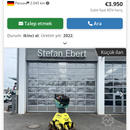
€3.950
Passau
2.045 km
Sabit fiyat KDV hariç
Talep etmek
Ara
Durum:
ikinci el
, Üretim yılı:
2022
,
Küçük ilan