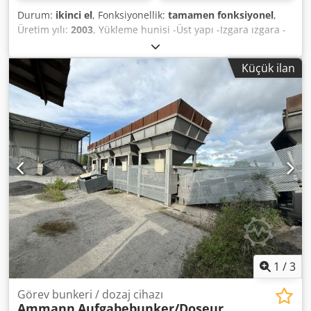
Durum:
ikinci el
, Fonksiyonellik:
tamamen fonksiyonel
,
Üretim yılı:
2003
, Yükleme hunisi -Üst yapı -Izgara ızgara -
Boşaltma/aktarma bandı -Konveyör bandı Cedpfszq S Hzox
Alferf
Küçük ilan
1
/
3
Görev bunkeri / dozaj cihazı
Ammann
Aufgabebunker/Doseur