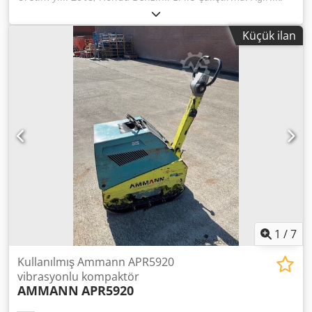
199 kg Vuruş Gücü: 30 kN Plaka Genişliği: 50 cm İleri/Geri
Crsdpfxexw H Hvs Alfsf Fiyat: 1.700 € (KDV hariç) Çok sayıda
Küçük ilan
stokta bulunmaktadır!!
1
/
7
Kullanılmış Ammann APR5920
vibrasyonlu kompaktör
AMMANN
APR5920