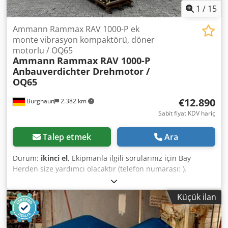
1
/
15
Ammann Rammax RAV 1000-P ek
monte vibrasyon kompaktörü, döner
motorlu / OQ65
Ammann
Rammax RAV 1000-P
Anbauverdichter Drehmotor /
OQ65
€12.890
Burghaun
2.382 km
Sabit fiyat KDV hariç
Talep etmek
Ara
Durum:
ikinci el
, Ekipmanla ilgili sorularınız için Bay
Herden size yardımcı olacaktır (telefon numarası: ).
Ammann Rammax RAV 1000-P, monte edilebilir sıkıştırma
makinesi / OilQuick OQ65 dahil / döner motor dahil / 18 –
Küçük ilan
40 ton / üretim yılı yaklaşık 2007 – ne yazık ki artık üzerinde
bir model etiketi bulunmuyor / stokta ve hemen
kullanılabilir Fiyat: 12.890,00 € (net) / 15.339,10 € (brüt) -