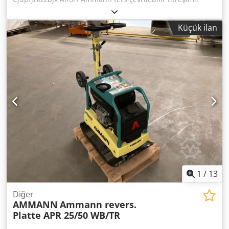
plaka APR 40/60 EQ: 100563147 Üretim Yılı: 2023 Ammann
ters çevrilebilir titreşimli plaka APR 40/60 EQ: 100563148
Küçük ilan
Üretim Yılı: 2023 Veriler: Motor: Hatz / Dizel Makine ağırlığı:
284 kg Sıkıştırma genişliği: 600 mm
1
/
13
Diğer
AMMANN
Ammann revers.
Platte APR 25/50 WB/TR