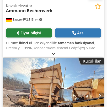
Kovalı elevatör
Ammann
Becherwerk
Bautzen
2.113 km
Fiyat bilgisi
Ara
Durum:
ikinci el
, Fonksiyonellik:
tamamen fonksiyonel
,
Üretim yılı:
1996
, Asansör/Kova sistemi Cedpfxjzq S Dae
Alfsrf RC malzemesi taşıma sisteminde kullanım Yükseklik:
26 m
Küçük ilan