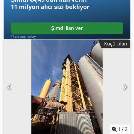
11 milyon alıcı
sizi bekliyor
Şimdi ilan ver
*ilan başına/ay
Küçük ilan
1
/
2