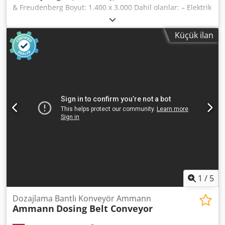
bilgiler = Yeni: Hayır Kullanım amacı: İnşaat Daha fazla
& Freudenberg Boyut: 1.400 x 3.000 Dahil olanlar: – Elektrik
bilgi için Marius Herden ile iletişime geçin.
Motoru – Kardan mili – Yay Elemanları. Titreşimli elek
elden geçirilir, kumlanır ve boyanır. Cjdpfx Aeg Snutslferf
Küçük ilan
1
/
5
Dozajlama Bantlı Konveyör Ammann
Ammann
Dosing Belt Conveyor