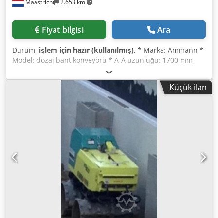
Maastricht
2.653 km
Fiyat bilgisi
Ara
Durum:
işlem için hazır (kullanılmış)
, * Marka: Ammann *
Model: dozaj bant konveyörü * A-A uzunluğu: 1700 mm
Csdsywm I Nopfx Alfsrf * Bant genişliği: 650 mm * Tahrik:
1,5 kW redüktörlü motor * Stokta: 6 adet.
Küçük ilan