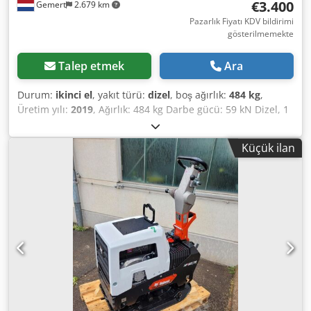
€3.400
Gemert
2.679 km
Pazarlık Fiyatı KDV bildirimi
gösterilmemekte
Talep etmek
Ara
Durum:
ikinci el
, yakıt türü:
dizel
, boş ağırlık:
484 kg
,
Üretim yılı:
2019
, Ağırlık: 484 kg Darbe gücü: 59 kN Dizel, 1
silindirli Hatz (1b40) motor İleri/geri hareket. Elektrikli
marş. Palet genişliği: 60 cm Adet fiyatı: 3.400 € (KDV hariç)
Küçük ilan
Cjdpfx Aexw H Hcelfjrf Stokta birden fazla adet
bulunmaktadır!