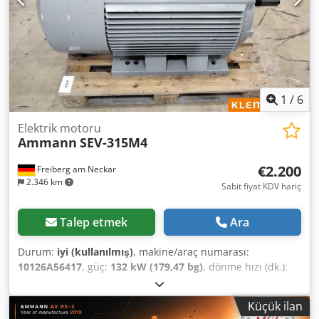
1
/
6
Elektrik motoru
Ammann
SEV-315M4
€2.200
Freiberg am Neckar
2.346 km
Sabit fiyat KDV hariç
Talep etmek
Ara
Durum:
iyi (kullanılmış)
, makine/araç numarası:
10126A56417
, güç:
132 kW (179,47 bg)
, dönme hızı (dk.):
1.490 dev/dak
, giriş voltajı:
400 V
, giriş akımı:
228 A
,
toplam ağırlık:
1.020 kg
, toplam uzunluk:
1.200 mm
,
Küçük ilan
toplam genişlik:
800 mm
, toplam yükseklik:
1.100 mm
,