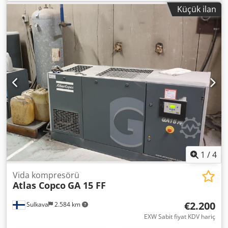
30 kW motor; maksimum basınç: 13 bar; yıl: 2012; Codpfx
Küçük ilan
Apsy S T Thsteha çalışma saati: 11.816; Fiyat: 24.500 EUR
net 30.135 EUR brüt Kompresör tamamen çalışır durumda,
kullanıma hazır, garantili. Servis hizmeti sağlanmaktadır.
1
/
4
Vida kompresörü
Atlas Copco
GA 15 FF
€2.200
Sulkava
2.584 km
EXW Sabit fiyat KDV hariç