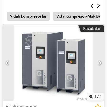
saat
ü
Vidalı kompresörler
Vida Kompresör-Msk Ben
Küçük ilan
1
/
1
Vidalı kompresör