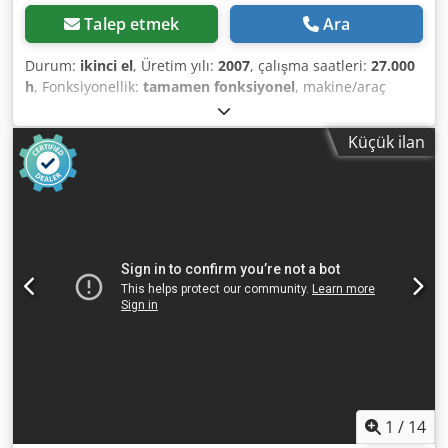
Talep etmek
Ara
Durum:
ikinci el
, Üretim yılı:
2007
, çalışma saatleri:
27.000
h
, Fonksiyonellik:
tamamen fonksiyonel
, makine/araç
numarası:
API454025
, Yağ enjeksiyonlu vidalı hava
kompresörü, entegre soğutmalı kurutucu ile birlikte Atlas
Küçük ilan
Copco, model GA 15 FF, 2007 model, seri numarası
API454025, yaklaşık 27.000 saat kullanılmış, Atlas Copco
Elektronikon II kontrol ünitesi ile birlikte Cihaz 2022
yılından beri üretimde değil. Son bakım 2019 yazında /
23.460 saatte yapılmıştır Talep halinde basınçlı hava tankı
dahil edilebilir. Pmax 7,3 bar – 105 psi Qv 43 l/s – 2,58
m³/dak Chedpfxszd Avae Aptja Motor gücü 15 kW – 20 hp
Ambalajlama ve treylere yükleme fiyata dahildir, Incoterms
FOT
1
/
14