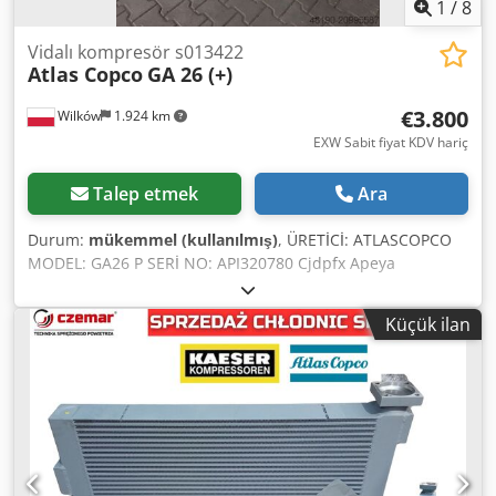
1
/
8
Vidalı kompresör s013422
Atlas Copco
GA 26 (+)
€3.800
Wilków
1.924 km
EXW Sabit fiyat KDV hariç
Talep etmek
Ara
Durum:
mükemmel (kullanılmış)
, ÜRETİCİ: ATLASCOPCO
MODEL: GA26 P SERİ NO: API320780 Cjdpfx Apeya
Dudetoha YIL: 2012 GÜÇ (kW): 26 VERİM (m³/dak): 4,16
BASINÇ (bar): 10
Küçük ilan