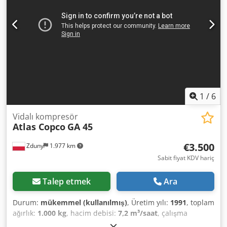
emin değilseniz, doğru kompresörü bulamadıysanız,
ARAYIN! Doğru cihaz seçimi konusunda size tavsiyelerde
bulunacağız. Sizleri tüm tekliflerimizle tanışmaya davet
ediyoruz.
1
/
6
Vidalı kompresör
Atlas Copco
GA 45
€3.500
Zduny
1.977 km
Sabit fiyat KDV hariç
Talep etmek
Ara
Durum:
mükemmel (kullanılmış)
, Üretim yılı:
1991
, toplam
ağırlık:
1.000 kg
, hacim debisi:
7,2 m³/saat
, çalışma
basıncı:
75 bar
, giriş voltajı:
400 V
, Vida kompresörü ATLAS