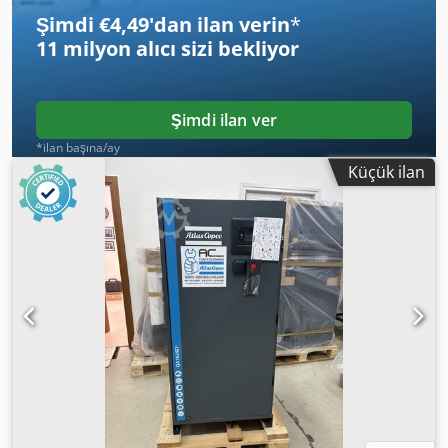
Şimdi €4,49'dan ilan verin
*
11 milyon alıcı
sizi bekliyor
Şimdi ilan ver
*ilan başına/ay
Küçük ilan