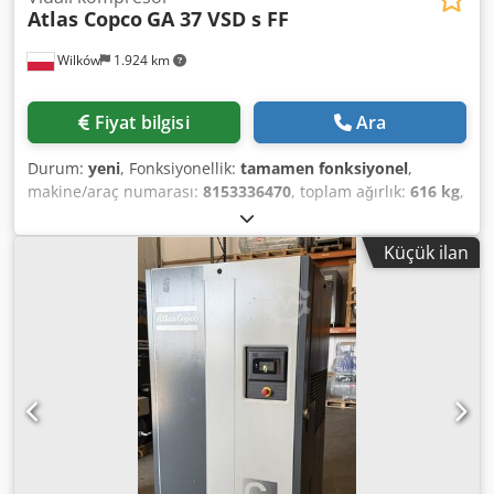
Atlas Copco
GA 37 VSD s FF
Wilków
1.924 km
Fiyat bilgisi
Ara
Durum:
yeni
, Fonksiyonellik:
tamamen fonksiyonel
,
makine/araç numarası:
8153336470
, toplam ağırlık:
616 kg
,
hacim debisi:
399 m³/saat
, basınç (min.):
4 bar
, basınç
(maks.):
13 bar
, gürültü seviyesi:
67 dB
, soğutma tipi:
hava
,
Küçük ilan
Donanım:
Tip plakası mevcut, dokümantasyon / kılavuz,
soğutmalı kurutucu
, 20 yılı aşkın süredir basınçlı hava
sektöründe uzmanlaşmış bir şirketiz. Şirketimizin sunduğu
profesyonel hizmet seviyesi ve yüksek kaliteli ürünler -
piyasada "kanıtlanmış" - sizinle başarılı bir işbirliğini
garanti eder. YENİ vidalı kompresör Atlas Copco GA37VSDs
FF (dahili kurutuculu değişken hız) sunuyoruz En son
teknolojilere dayalı olarak üretilen, daha fazla verimlilik ve
performansa dönüşen frekans konvertörü (inverter) ile
donatılmış makine: GA VSD serisinin önceki modellerine
kıyasla ortalama %20 daha düşük birim enerji tüketimi