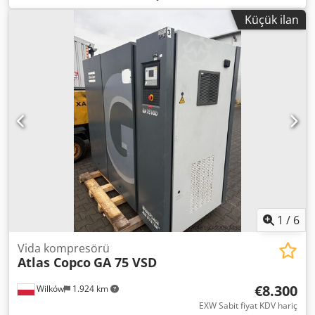
COPCO GA 45 Soğutmalı kurutucu ile Motor 45 kW
Küçük ilan
Chsdpfoukvvaex Aptea Kapasite 7,20 m3/dak Basınç 7,5
bar Kompresör tamamen çalışır durumda.
1
/
6
Vida kompresörü
Atlas Copco
GA 75 VSD
€8.300
Wilków
1.924 km
EXW Sabit fiyat KDV hariç