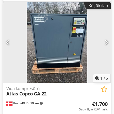
Aewa Iz Aeptja Motor gücü 55 kW 2000 yılında inşa edildi
Küçük ilan
Belgeli kompresör Ayrıca Atlas Copco, Kaeser ve Mahle'den
diğer kompresörleri de taşıyoruz
1
/
2
Vida kompresörü
Atlas Copco
GA 22
€1.700
Knebel
2.639 km
Sabit fiyat KDV hariç