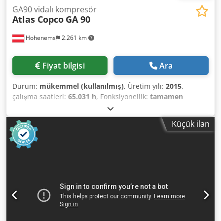
GA90 vidalı kompresör
Atlas Copco
GA 90
Hohenems
2.261 km
Fiyat bilgisi
Ara
Durum:
mükemmel (kullanılmış)
, Üretim yılı:
2015
,
çalışma saatleri:
65.031 h
, Fonksiyonellik:
tamamen
fonksiyonel
, Atlas Copco GA90 Vidalı Kompresör 90 kW 7,5
bar 16,87 m3/dak Üretim yılı: 2015 Çalışma saati: 65.031
Küçük ilan
Chodpfoy A Nwksx Aptoa