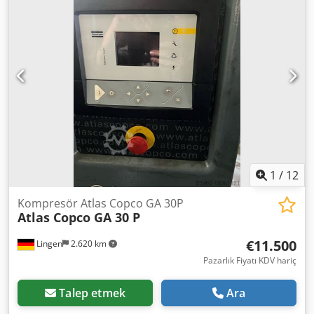
1
/
12
Kompresör Atlas Copco GA 30P
Atlas Copco GA 30 P
€11.500
Lingen
2.620 km
Pazarlık Fiyatı KDV hariç
Talep etmek
Ara