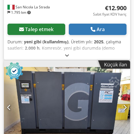
€12.900
San Nicola La Strada
1.795 km
Sabit fiyat KDV hariç
Talep etmek
Ara
Durum:
yeni gibi (kullanılmış)
, Üretim yılı:
2025
, çalışma
saatleri:
2.000 h
, Komresör, yeni gibi durumda (demo
kompresör), sadece 2000 saat çalışmıştır. Resmi bayiiz.
Yeni liste fiyatı: 32.074 Euro. Başlıca özellikler: Maksimum
Küçük ilan
basınç: 10 bar Güç: 15 kW / 20 HP Chsdpfxszdf Iyo Aptsa
Debi: 2940 l/dak