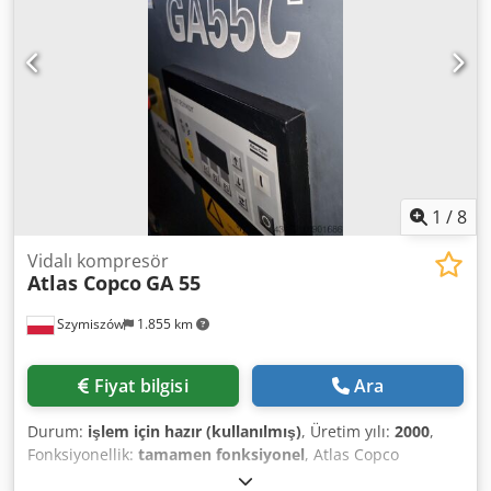
1
/
8
Vidalı kompresör
Atlas Copco
GA 55
Szymiszów
1.855 km
Fiyat bilgisi
Ara
Durum:
işlem için hazır (kullanılmış)
, Üretim yılı:
2000
,
Fonksiyonellik:
tamamen fonksiyonel
, Atlas Copco
kompresörleri sunuyoruz TİP GA 55 Basınç 10 bar Chjdpfx