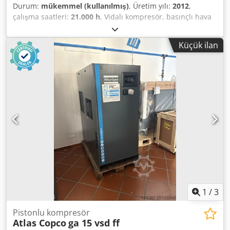
Durum:
mükemmel (kullanılmış)
, Üretim yılı:
2012
,
çalışma saatleri:
21.000 h
, Vidalı kompresör, basınçlı hava
tankı, kurutucu, yağ ayırıcı, Mühlheim an der Ruhr
lokasyonu Chodpfxewr Nnbo Aptsa
Küçük ilan
1
/
3
Pistonlu kompresör
Atlas Copco
ga 15 vsd ff