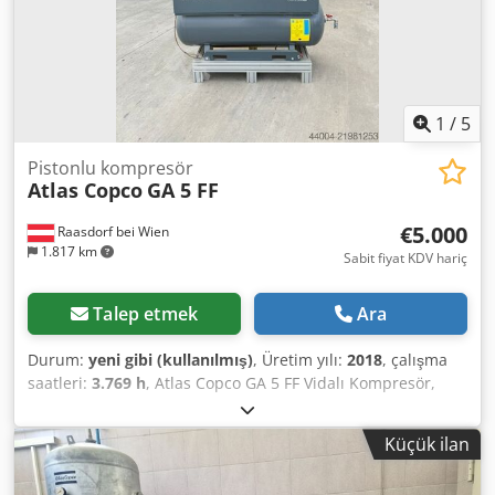
1
/
5
Pistonlu kompresör
Atlas Copco
GA 5 FF
€5.000
Raasdorf bei Wien
1.817 km
Sabit fiyat KDV hariç
Talep etmek
Ara
Durum:
yeni gibi (kullanılmış)
, Üretim yılı:
2018
, çalışma
saatleri:
3.769 h
, Atlas Copco GA 5 FF Vidalı Kompresör,
entegre kondenserli kurutucu dahil. Motor & Güç: • Ana
motor nominal gücü: 5,5 kW (7,5 HP) • Motor verimliliği:
Küçük ilan
Genellikle IE3 (koruma sınıfı IP55) • Voltaj / Frekans: 400 V /
50 Hz (3 faz) • Yol verme türü: Yıldız-Üçgen Basınç ve çıkış