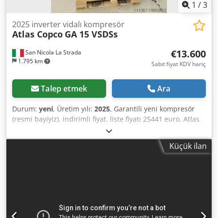
1
/
3
2025 inverter vidalı kompresör
Atlas Copco
GA 15 VSDSs
€13.600
San Nicola La Strada
1.795 km
Sabit fiyat KDV hariç
Talep etmek
Ara
Durum:
yeni
, Üretim yılı:
2025
, Garantili yeni kompresör
(resmi bayiyiz). indirimli fiyat. liste fiyatı 25441 euro. Atlas
Copco kurutucusu ile birleştirme imkanı (mevcut). Son
teknolojik model. temel özellikler: bar maksimum 10 Güç
Küçük ilan
15kw-20hp hava akışı litre7dk 3000 Cjdpfxewcm His Aptoha
Detaylı teknik veri sayfası için benimle iletişime geçmekten
çekinmeyin.