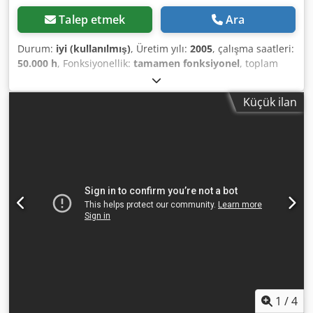
Talep etmek
Ara
Durum:
iyi (kullanılmış)
, Üretim yılı:
2005
, çalışma saatleri:
50.000 h
, Fonksiyonellik:
tamamen fonksiyonel
, toplam
ağırlık:
850 kg
, Donanım:
soğutmalı kurutucu
, 22 kW vidalı
kompresör, entegre soğutmalı kurutucu ile birlikte,
Küçük ilan
sökülmüş ama iyi durumda. Csdpfezb Drxjx Aptoha
1
/
4