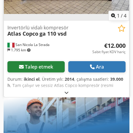
1
/
4
Invertörlü vidalı kompresör
Atlas Copco
ga 110 vsd
€12.000
San Nicola La Strada
1.795 km
Sabit fiyat KDV hariç
Talep etmek
Ara
Durum:
ikinci el
, Üretim yılı:
2014
, çalışma saatleri:
39.000
h
, Tam çalışır ve sessiz Atlas Copco kompresör (resmi
bayisiyiz). Chedpfezc Hmhjx Aptoa Ana özellikler:
Maksimum basınç: 10 bar Debi: 19.200 litre/dakika Güç:
110 kW / 150 HP