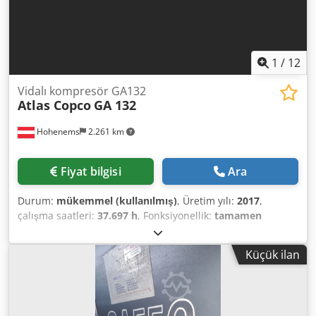
1
/
12
Vidalı kompresör GA132
Atlas Copco
GA 132
Hohenems
2.261 km
Fiyat bilgisi
Ara
Durum:
mükemmel (kullanılmış)
, Üretim yılı:
2017
,
çalışma saatleri:
37.697 h
, Fonksiyonellik:
tamamen
fonksiyonel
, Atlas Copco GA132 Vidalı Kompresör 132 kW
Csdpeyym H Defx Aptoha 7,5 bar 25,40 m³/dak Üretim yılı:
Küçük ilan
2017 Çalışma saati: 37.697