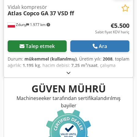
Vidalı kompresör
Atlas Copco
GA 37 VSD ff
€5.500
Zduny
1.977 km
Sabit fiyat KDV hariç
Talep etmek
Ara
Durum:
mükemmel (kullanılmış)
, Üretim yılı:
2008
, toplam
ağırlık:
1.195 kg
, hacim debisi:
7,25 m³/saat
, çalışma
basıncı:
13 bar
, giriş voltajı:
400 V
, Vidalı kompresör ATLAS
COPCO GA 37 VSD ff Değişken hız, (inverter) Soğutmalı
kurutucu ile 37 kw motor Akış hızı 7,25 m3/dak Cedpst Hdh
GÜVEN MÜHRÜ
Njfx Aptjha Basınç 13 bar Kilometre Ücreti 13200 Mtg
Kompresör tamamen çalışır durumda
Machineseeker tarafından sertifikalandırılmış
bayiler