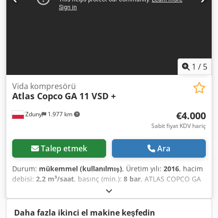
1
/
5
Vida kompresörü
Atlas Copco
GA 11 VSD +
€4.000
Zduny
1.977 km
Sabit fiyat KDV hariç
Talep etmek
Ara
Durum:
mükemmel (kullanılmış)
, Üretim yılı:
2016
, hacim
debisi:
2,2 m³/saat
, basınç (min.):
8 bar
, ATLAS COPCO GA
11 VSD + Vida Kompresörü Değişken devirli (fren sürücülü)
11 kW motor Chsdpeytyh Hjfx Aptea 1,95 m³/dakika
kapasite 13 bar basınç Üretim yılı: 2016 Çalışma saati: 9270
Daha fazla ikinci el makine keşfedin