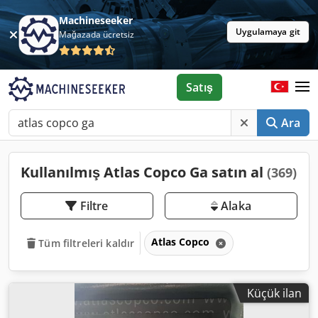
Machineseeker
Uygulamaya git
Mağazada ücretsiz
Satış
Ara
Kullanılmış Atlas Copco Ga satın al
(369)
Filtre
Alaka
Atlas Copco
Tüm filtreleri kaldır
Küçük ilan