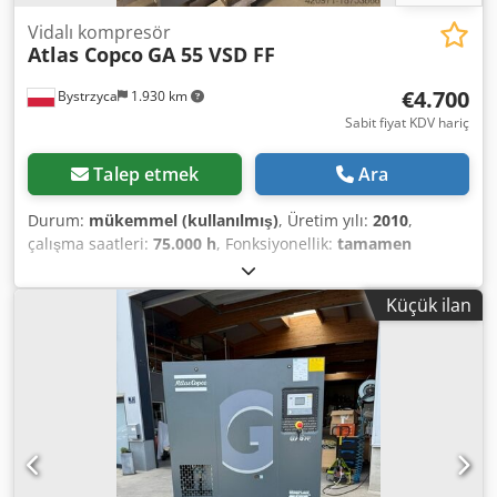
Vidalı kompresör
Atlas Copco
GA 55 VSD FF
€4.700
Bystrzyca
1.930 km
Sabit fiyat KDV hariç
Talep etmek
Ara
Durum:
mükemmel (kullanılmış)
, Üretim yılı:
2010
,
çalışma saatleri:
75.000 h
, Fonksiyonellik:
tamamen
fonksiyonel
, Dahili kurutucu ve frekans invertörlü 55 kW
kompresör. Çok iyi durumda. Servisten sonra. 3 ay garanti.
Küçük ilan
Codev Rmmmjpfx Aptsha