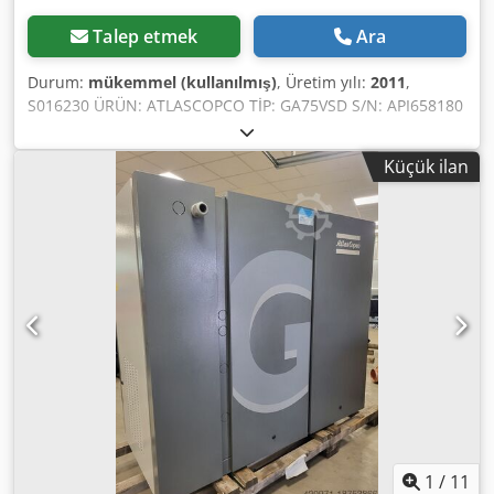
Talep etmek
Ara
Durum:
mükemmel (kullanılmış)
, Üretim yılı:
2011
,
S016230 ÜRÜN: ATLASCOPCO TİP: GA75VSD S/N: API658180
YIL: 2011 GÜÇ (kW): 75 KAPASİTE (m3/dak): 14,68 BASINÇ
(bar): 13 ÇALIŞMA SAATİ (BELGE/GENEL): Cedpfx Apozcnu
Küçük ilan
Tetoha FREKANS KONVERTÖRÜ: evet ENTEGRE KURUTUCU:
hayır ISI EŞANJÖRÜ: evet SOĞUTMA (HAVA/SU): hava TANK
ÜZERİNDE: hayır BELGE: hayır BAĞLANTI: 2 1/2
YENİ/KULLANILMIŞ: KULLANILMIŞ
1
/
11