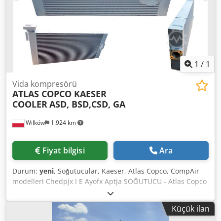
1
/
1
Vida kompresörü
ATLAS COPCO KAESER
COOLER
ASD, BSD,CSD, GA
Wilków
1.924 km
Fiyat bilgisi
Ara
Durum:
yeni
, Soğutucular, Kaeser, Atlas Copco, CompAir
modelleri Chedpjx I E Ayofx Aptja SOĞUTUCU - Atlas Copco
GA tüm modeller SOĞUTUCU - KAESER tüm modeller YAĞ
SOĞUTUCU
Küçük ilan