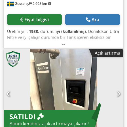
Gusselby
2.698 km
Fiyat bilgisi
Ara
Üretim yılı:
1988
, durum:
iyi (kullanılmış)
, Donaldson Ultra
Filtre ve iyi çalışır durumda bir Tank içeren eksiksiz bir
Atlas Copco hava kompresörü Csdpfx Aohpx U Ajptoha
Açık artırma
SATILDI
Şimdi kendiniz açık artırmaya çıkarın!