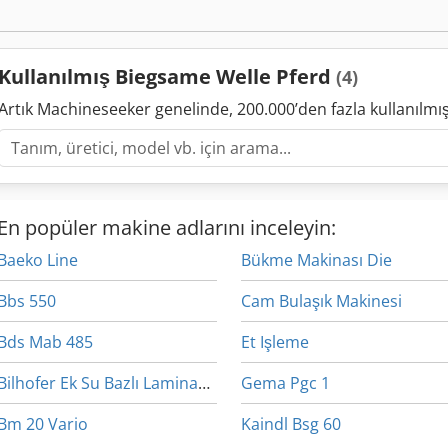
Kullanılmış Biegsame Welle Pferd
(4)
Artık Machineseeker genelinde, 200.000’den fazla kullanılm
En popüler makine adlarını inceleyin:
Baeko Line
Bükme Makinası Die
Bbs 550
Cam Bulaşık Makinesi
Bds Mab 485
Et Işleme
Bilhofer Ek Su Bazlı Laminasyon
Gema Pgc 1
Bm 20 Vario
Kaindl Bsg 60