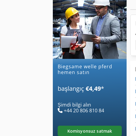
biegsame welle pferd
hemen satın
başlangıç
€4,49
*
Şimdi bilgi alın
+44 20 806 810 84
komisyonsuz satmak