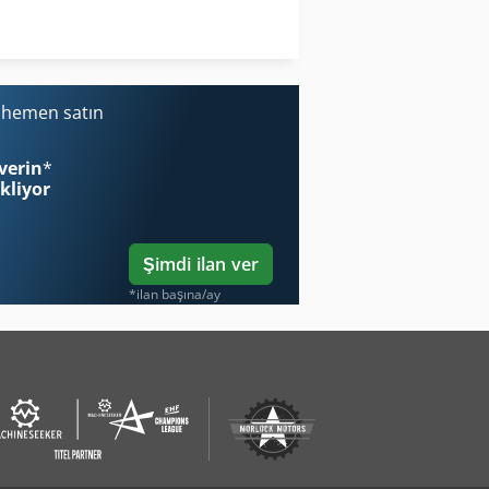
Prebena Orkan 200
Schechtl Lbx 200
i hemen satın
verin
*
ekliyor
Şimdi ilan ver
*ilan başına/ay