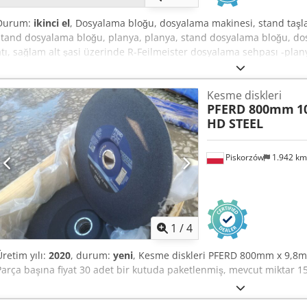
Durum:
ikinci el
, Dosyalama bloğu, dosyalama makinesi, stand taşl
stand dosyalama bloğu, planya, planya, stand dosyalama bloğu, do
atı, sağlam alt şasi üzerinde R-Feilmeister dosyalama sehpası -plan
rpm -çalışma gerilimi: 380 volt Csdpfx Ajlbdmbsftjrf -boyutlar: 500
Kesme diskleri
PFERD 800mm
1
HD STEEL
Piskorzów
1.942 k
1
/
4
Üretim yılı:
2020
, durum:
yeni
, Kesme diskleri PFERD 800mm x 9,8
Parça başına fiyat 30 adet bir kutuda paketlenmiş, mevcut miktar 15