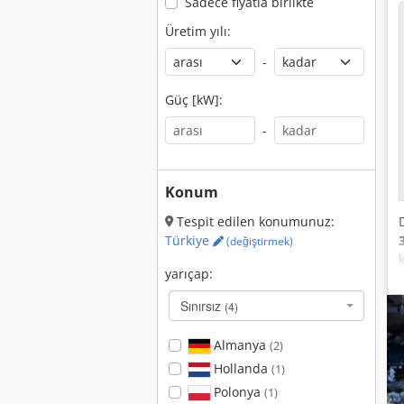
Sadece fiyatla birlikte
Üretim yılı:
-
Güç [kW]:
-
Konum
Tespit edilen konumunuz:
Türkiye
(değiştirmek)
yarıçap:
Sınırsız
(4)
Almanya
(2)
Hollanda
(1)
Polonya
(1)