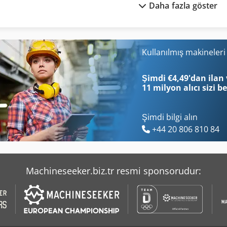
Daha fazla göster
Bölme Kat Raf
Ls 703
Bölme Kat Raf Sistemi
Migatronic Pdx 85
Bölme Kat Raf Stecksystem
Peddinghaus 210
Kullanılmış makineler
Bükme Aracı
Peddinghaus 210 13
Şimdi €4,49'dan ilan 
11 milyon alıcı
sizi b
Şimdi bilgi alın
+44 20 806 810 84
Machineseeker.biz.tr resmi sponsorudur: