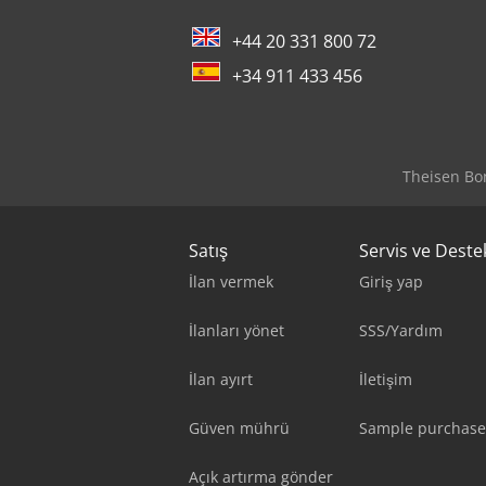
+44 20 331 800 72
+34 911 433 456
Theisen Bon
Satış
Servis ve Deste
İlan vermek
Giriş yap
İlanları yönet
SSS/Yardım
İlan ayırt
İletişim
Güven mührü
Sample purchase
Açık artırma gönder