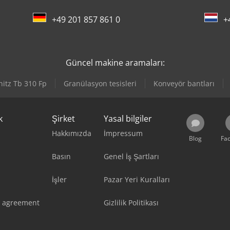
+49 201 857 861 0
+
Güncel makine aramaları:
itz Tb 310 Fp
Granülasyon tesisleri
Konveyör bantları
k
Şirket
Yasal bilgiler
Hakkımızda
İmpressum
Blog
Fa
Basın
Genel İş Şartları
İşler
Pazar Yeri Kuralları
 agreement
Gizlilik Politikası