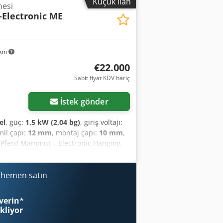
Küçük ilan
nesi
lectronic ME
 km
€22.000
Sabit fiyat KDV hariç
İstek gönder
el
, güç:
1,5 kW (2,04 bg)
, giriş voltajı:
mil çapı:
12 mm
, montaj çapı:
10 mm
,
x Pferd Mammut – Electronic Hanging
 excellent solution for a wide range of
milling. Features of 5 x Pferd Mammut –
nging motors are equipped with a
i hemen satın
ows you to select the optimal speed for
 control over your machining processes.
verin
*
pply the used hanging motors complete
ekliyor
satile: Whether you are working in