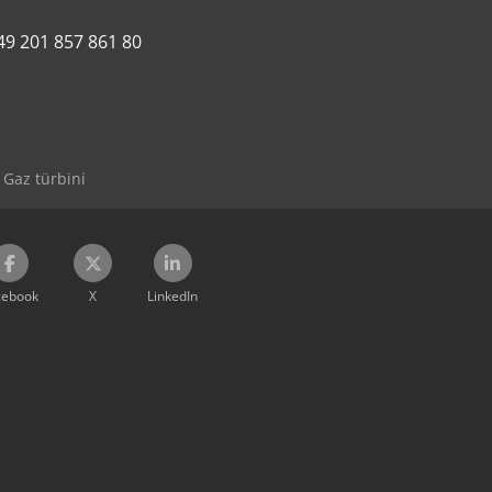
49 201 857 861 80
Gaz türbini
cebook
X
LinkedIn