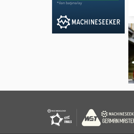
*ilan başına/ay