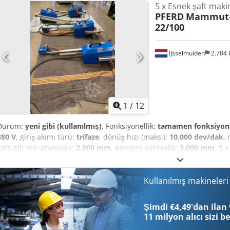
5 x Esnek şaft maki
PFERD
Mammut-E
22/100
IJsselmuiden
2.704
1
/
12
Durum:
yeni gibi (kullanılmış)
, Fonksiyonellik:
tamamen fonksiyon
380 V
, giriş akımı türü:
trifaze
, dönüş hızı (maks.):
10.000 dev/dak
, 
kafa altı mil uzunluğu:
2.000 mm
, gereken yükseklik:
3.000 mm
, 5 
Motors: In stock at Kinket SSP B.V. These hanging motors provide an
industrial applications such as grinding, polishing, brushing, and 
Electronic Hanging Motors: - Stepless Speed Control: The Pferd ha
Kullanılmış makineler
stepless speed control, adjustable from 100 to 10,000 rpm. This all
the specific tasks and materials you are processing, giving you full
Şimdi €4,49'dan ilan 
- Complete Package Ready for Immediate Use: At Kinket SSP, we su
11 milyon alıcı
sizi b
with required slip rings and a 12-meter VAHLE conductor rail. - Ver