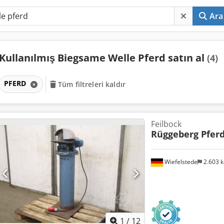
Ara
Kullanılmış Biegsame Welle Pferd satın al
(4)
PFERD
Tüm filtreleri kaldır
Feilbock
Rüggeberg Pfer
Wiefelstede
2.603 
1
/
12