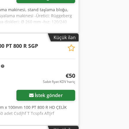
ama makinesi, stand taşlama bloğu,
syalama makinesi -Üretici: Rüggeberg
ya diskleri: Ø 260 mm -hız: 120/240
/400/H1175 mm -Ağırlık: 120 kg
Küçük ilan
00 PT 800 R SGP
m
€50
Sabit fiyat KDV hariç
İstek gönder
mm x 100mm 100 PT 800 R HD ÇELİK
0 adet Csdjhf T Tcspfx Aftjrf