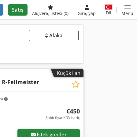
Satış
Dil
Alışveriş listesi
(0)
Giriş yap
Menü
Alaka
Küçük ilan
d
R-Feilmeister
km
€450
Sabit fiyat KDV hariç
İstek gönder