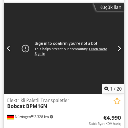
yakıt türü:
elektrikli
, direk tipi:
triplex
, inşaat yüksekliği:
Küçük ilan
2.120 mm
, batarya voltajı:
25,6 V
, çatalların uzunluğu:
1.150 mm
, toplam ağırlık:
1.412 kg
, 5097695 Seri
Numarası: OBWNQ-00000 Dsdpfxoytld To Anzewa Akü
Özellikleri: 25,6V 150Ah
1
/
20
Elektrikli Paletli Transpaletler
Bobcat
BPM16N
€4.990
Nürtingen
2.328 km
Sabit fiyat KDV hariç