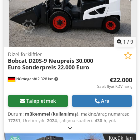
bir otomotiv ve inşaat makineleri yetkili servisiyiz, bağlayıcı
olmayan makine teklifi, finansman, takas, her türlü araç
için kiralama ve satın alma seçenekleri mevcuttur.----
1
/
9
Dizel forkliftler
Bobcat
D20S-9 Neupreis 30.000
Euro Sonderpreis 22.000 Euro
€22.000
Nürtingen
2.328 km
Sabit fiyat KDV hariç
Talep etmek
Ara
Durum:
mükemmel (kullanılmış)
, makine/araç numarası:
17251
, Üretim yılı:
2024
, çalışma saatleri:
430 h
, yük
kapasitesi:
2.000 kg
, kaldırma yüksekliği:
4.730 mm
,
serbest kaldırma:
1.470 mm
, yük merkezi:
500 mm
, yakıt
Küçük ilan