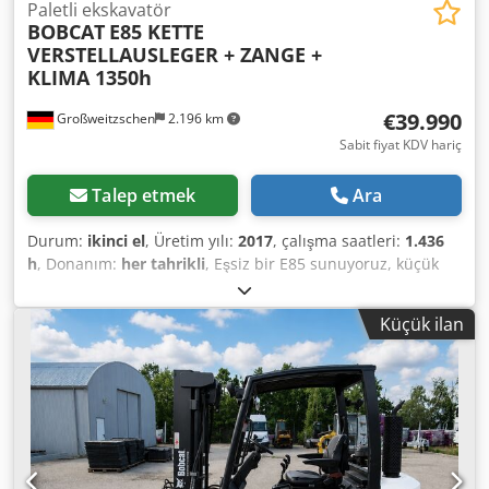
Paletli ekskavatör
BOBCAT
E85 KETTE
VERSTELLAUSLEGER + ZANGE +
KLIMA 1350h
€39.990
Großweitzschen
2.196 km
Sabit fiyat KDV hariç
Talep etmek
Ara
Durum:
ikinci el
, Üretim yılı:
2017
, çalışma saatleri:
1.436
h
, Donanım:
her tahrikli
, Eşsiz bir E85 sunuyoruz, küçük
bir inşaat şirketinden kiralık değil, klima mevcut. *
AYARLANABİLİR DÖNER BOOM (ZAPATALI/PARMAKLIKLI) *
Küçük ilan
Hidrolik kazı kepçesi, isteğe bağlı olarak temin edilebilir,
makul bir ek ücret karşılığında stokta mevcuttur. * Küçük
bir inşaat şirketinden. * Alman yapımı. * Sadece 1350
çalışma saati. * Kauçuk paletler. Dwsdszr Avvspfx Anzja *
2025'te BOBCAT'ta büyük bakım yapılmıştır. * 44 kW Dizel
motor, üretici: Yanmar. * Ek ataşmanlar için boru hattı. *
Hızlı bağlantı sistemi. * Ek farlar. * Çok iyi durumda. ----Biz