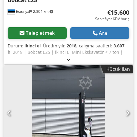
Bobcat
E25
€15.600
Estonya
2.304 km
Sabit fiyat KDV hariç
Talep etmek
Ara
Durum:
ikinci el
, Üretim yılı:
2018
, çalışma saatleri:
3.607
h
, 2018 | Bobcat E25 | İkinci El Mini Ekskavatör < 7 ton |
3607 saat 📍Konum: Estonya 🚛 İstediğiniz yere teslimat
mevcuttur – Nakliye maliyetini tahmin etmek için nakliye
Küçük ilan
hesaplama aracımızı kullanın! 💰 Şimdi 15.600 EUR
karşılığında satın alın veya bir teklif verin. Uygun bir ücret
karşılığında teslimatta ödeme imkanı mevcuttur (onaya
tabidir)* Dwedjzkuuuopfx Anzea 👷‍♂️ Bağımsız bir uzman
tarafından incelenmiştir 52 kontrol noktası, 52'si onaylandı
✅ 0 kusur ℹ️ 0 harcama ⚠️ 📌 Müfettişin Yorumu: Durumu 10
üzerinden 7. 📄 Tam denetimi, ek fotoğrafları veya bir
videoyu görmek ister misiniz? İpucu: Daha fazla ayrıntı
ararken "40923 Equippo" referansı yaygın olarak
kullanılmaktadır. 💡 Bu makine ve hizmetimizin neden öne
çıktığı: ✔ Profesyoneller tarafından kapsamlı denetim ✔