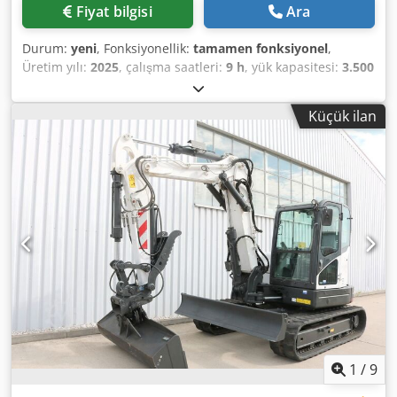
Fiyat bilgisi
Ara
Durum:
yeni
, Fonksiyonellik:
tamamen fonksiyonel
,
Üretim yılı:
2025
, çalışma saatleri:
9 h
, yük kapasitesi:
3.500
kg
, kaldırma yüksekliği:
4.380 mm
, serbest kaldırma:
1.300
mm
, yakıt türü:
dizel
, direk tipi:
triplex
, inşaat yüksekliği:
Küçük ilan
2.180 mm
, güç:
45 kW (61,18 bg)
, fork taşıyıcı genişliği:
1.190 mm
, çatalların uzunluğu:
1.200 mm
, boş ağırlık:
4.850 kg
, toplam uzunluk:
2.779 mm
, çekiş tipi:
Diesel
,
inşaat genişliği:
1.290 mm
, Dizel Çatal Asansör Yük
Merkezi: 500 ISO Sınıfı: ISO Sınıfı 3 = 2.500 - 4.999 kg Direk
Tipi: Triplex Şanzıman: Tork Konvertörlü Hız Sınıfı: 20
Dwsdpfxezqwfco Anzoa Durum: Sıfır Teknik Durum: Yeni
Ön Lastik Tipi: Süper Elastik Ön Lastik Boyutu: 2.50x15-18
Ön Lastik Durumu: %80 - %100 Arka Lastik Tipi: Süper
Elastik Arka Lastik Boyutu: 6.50x10-12 Arka Lastik Durumu:
%80 - %100 Yan kaydırma, çatalları ayarlama cihazı, 3.
hidrolik çıkışı, 4. hidrolik çıkışı, arka çalışma lambası, ön
çalışma lambası, ısıtma, tam kabin, tam serbest kaldırma,
CE sertifikası, iç ayna, dış ayna, döner lamba, silecek.
1
/
9