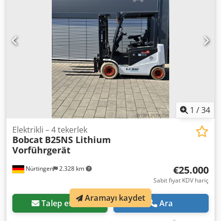
Seri Numarası: OBA06-000030 Dwjdpfozp Tz Dox Anzea
Akü Detayları: 51,2V 277Ah Lityum İyon
1
/
34
Elektrikli – 4 tekerlek
Bobcat
B25NS Lithium
Vorführgerät
€25.000
Nürtingen
2.328 km
Sabit fiyat KDV hariç
Aramayı kaydet
Talep etmek
Ara