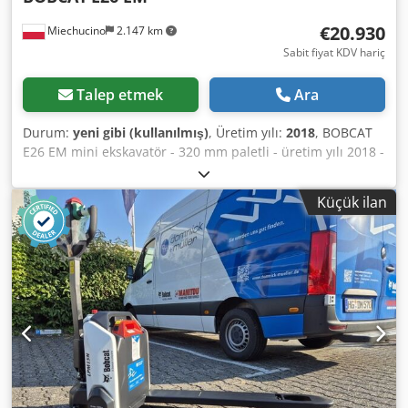
€20.930
Miechucino
2.147 km
Sabit fiyat KDV hariç
Talep etmek
Ara
Durum:
yeni gibi (kullanılmış)
, Üretim yılı:
2018
, BOBCAT
E26 EM mini ekskavatör - 320 mm paletli - üretim yılı 2018 -
2660 ay Dodpfx Astwwr Rjnzowa Motor Motor üreticisi
Kubota Motor gücü 15,3 (2400 d/d'de) kW Motor modeli
Küçük ilan
D1105-E2B-BCZ-2 Yakıt tipi Dizel Silindir sayısı 3
Deplasman 1.123 litre Tork 71,2 Nm Soğutma suyu
Boyutlar Toplam yükseklik 2357 mm Yerden yükseklik 532
mm Genişlik (palet genişliğine bağlı olarak min/maks) 1398
mm 320 mm iz genişliği Ağırlıklar Zemin basıncı Jeostatik
basınç 33,5 kPa Koruyucu çerçeve ile çalışma ağırlığı 3069
kg Kapalı ve ısıtmalı kabin ile çalışma ağırlığı 3188 kg
Hidrolik sistem Pompa kapasitesi 2 x 28,8 l/dak Bağlı
devrelerin dekompresyon basıncı 290 bar Yardımcı akış 48
l/dak Çekiş gücü Tırmanma kapasitesi 30° Düşük hız
(ileri/geri) 2,4 km/sa Yüksek hız (ileri/geri) 4,6 km/sa