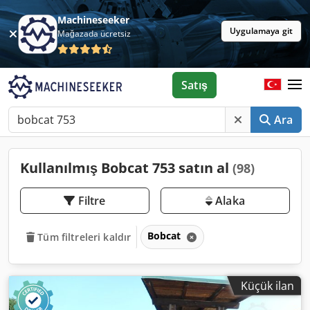
Machineseeker
Uygulamaya git
Mağazada ücretsiz
Satış
Ara
Kullanılmış Bobcat 753 satın al
(98)
Filtre
Alaka
Bobcat
Tüm filtreleri kaldır
Küçük ilan