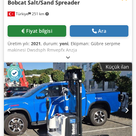
Bobcat
Salt/Sand Spreader
Türkiye
251 km
Fiyat bilgisi
Ara
Üretim yılı:
2021
, durum:
yeni
, Ekipman: Gübre serpme
makinesi Dwsdsph Rmvepfx Anzja
Küçük ilan