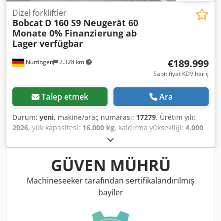
Dizel forkliftler
Bobcat
D 160 S9 Neugerät 60
Monate 0% Finanzierung ab
Lager verfügbar
€189.999
Nürtingen
2.328 km
Sabit fiyat KDV hariç
Talep etmek
Ara
Durum:
yeni
, makine/araç numarası:
17279
, Üretim yılı:
2026
, yük kapasitesi:
16.000 kg
, kaldırma yüksekliği:
4.000
mm
, serbest kaldırma:
1.480 mm
, yük merkezi:
600 mm
,
yakıt türü:
dizel
, direk tipi:
triplex
, inşaat yüksekliği:
3.030
mm
, çatalların uzunluğu:
2.400 mm
, ön lastik ölçüsü:
GÜVEN MÜHRÜ
12.00-20 100%
, arka lastik boyutu:
12.00-20 100%
, toplam
ağırlık:
19.300 kg
, Donanım:
kabin
, 5218640 Seri Numarası:
Machineseeker tarafından sertifikalandırılmış
FDC0H-5107-00494 Djdpfozp T Ausx Anzewa
bayiler