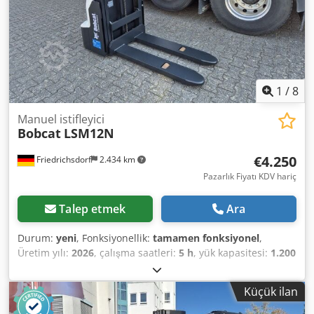
Batarya yapım yılı: 2024 Dwjdpfx Ajwzpc Djnzoa Akü
durumu: %80 - %100 Tam serbest vuruş, CE sertifikası, Akü
hücreleri için akuamatik
1
/
8
Manuel istifleyici
Bobcat
LSM12N
€4.250
Friedrichsdorf
2.434 km
Pazarlık Fiyatı KDV hariç
Talep etmek
Ara
Durum:
yeni
, Fonksiyonellik:
tamamen fonksiyonel
,
Üretim yılı:
2026
, çalışma saatleri:
5 h
, yük kapasitesi:
1.200
kg
, kaldırma yüksekliği:
3.200 mm
, yakıt türü:
elektrikli
,
direk tipi:
dupleks
, inşaat yüksekliği:
2.150 mm
, çatalların
Küçük ilan
uzunluğu:
1.150 mm
, boş ağırlık:
585 kg
, toplam uzunluk:
1.710 mm
, çekiş tipi:
Elektro
, inşaat genişliği:
800 mm
,