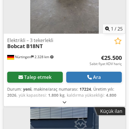
1
/
25
Elektrikli – 3 tekerlekli
Bobcat
B18NT
€25.500
Nürtingen
2.328 km
Sabit fiyat KDV hariç
Talep etmek
Ara
Durum:
yeni
, makine/araç numarası:
17224
, Üretim yılı:
2026
, yük kapasitesi:
1.800 kg
, kaldırma yüksekliği:
4.800
mm
, serbest kaldırma:
1.484 mm
, yük merkezi:
500 mm
,
yakıt türü:
elektrikli
, direk tipi:
triplex
, inşaat yüksekliği:
Küçük ilan
2.215 mm
, batarya voltajı:
51,2 V
, çatalların uzunluğu:
1.150 mm
, ön lastik ölçüsü:
18x7-6 weiss
, arka lastik
boyutu:
16x6-8 weiss
, toplam ağırlık:
3.460 kg
, 5230052