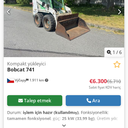
durumu: %80 - %100 Arka lastik tipi: Vulkollan Arka lastik
durumu: %60 - %80 Batarya Voltajı: 24V Batarya Ah: 20Ah
Batarya Tipi: Lityum-iyon Batarya Üretim Yılı: 2024 Batarya
Durumu: %80 - %100 Djdpfx Anozrildozswa CE Sertifikası,
Lityum-iyon, bakım gerektirmeyen batarya 24V
1
/
6
Kompakt yükleyici
Bobcat
741
€6.300
Výčapy
1.911 km
€6.710
Sabit fiyat KDV hariç
Talep etmek
Ara
Durum:
işlem için hazır (kullanılmış)
, Fonksiyonellik:
tamamen fonksiyonel
, güç:
25 kW (33,99 bg)
, Üretim yılı:
1990
, çalışma saatleri:
5.700 h
, Bobcat 741 Deutz 29,5 HP