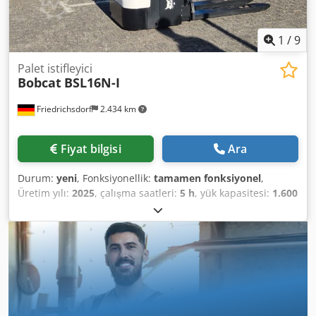
1
/
9
Palet istifleyici
Bobcat
BSL16N-I
Friedrichsdorf
2.434 km
Fiyat bilgisi
Ara
Durum:
yeni
, Fonksiyonellik:
tamamen fonksiyonel
,
Üretim yılı:
2025
, çalışma saatleri:
5 h
, yük kapasitesi:
1.600
kg
, kaldırma yüksekliği:
4.620 mm
, serbest kaldırma:
1.520
mm
, yakıt türü:
elektrikli
, direk tipi:
triplex
, inşaat
yüksekliği:
2.108 mm
, çatalların uzunluğu:
1.150 mm
, boş
ağırlık:
1.340 kg
, toplam uzunluk:
1.964 mm
, çekiş tipi:
Elektro
, inşaat genişliği:
820 mm
, Palet kamyonu Yük
merkezi: 600 Çatal genişliği: 560 mm Direk tipi: Tripleks
Dsdpfewi Acgex Anzjwa Durum: Yeni Teknik Durum: Yeni
Ön lastik tipi: poliüretan Ön lastiklerin durumu: 80 - 100%