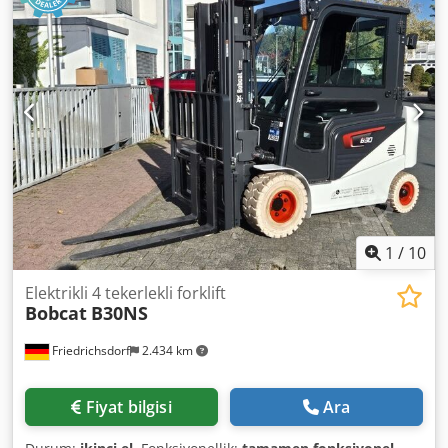
Yükseltici istifleyici Yük merkezi: 600 Çatal genişliği: 180
mm Çatal kalınlığı: 60 mm Direk tipi: Duplex Durum: Yeni
cihaz Teknik durum: Yeni Ön lastik tipi: Poliüretan Ön lastik
durumu: %80 - 100 Arka lastik tipi: Poliüretan Arka lastik
durumu: %80 - 100 Batarya voltajı: 24V Batarya amper
saati: 60Ah Batarya tipi: Lityum-iyon Batarya üretim yılı:
2026 Batarya durumu: %80 - 100 Djdjy Uz Sqopfx Anzswa
CE Sertifikası, Bakım gerektirmeyen lityum iyon batarya 24
V
1
/
10
Elektrikli 4 tekerlekli forklift
Bobcat
B30NS
Friedrichsdorf
2.434 km
Fiyat bilgisi
Ara