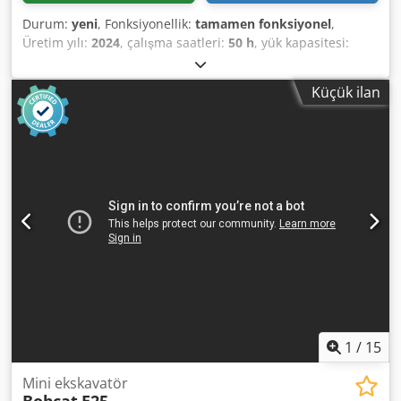
Durum:
yeni
, Fonksiyonellik:
tamamen fonksiyonel
,
Üretim yılı:
2024
, çalışma saatleri:
50 h
, yük kapasitesi:
8.000 kg
, kaldırma yüksekliği:
4.800 mm
, serbest kaldırma:
1.570 mm
, yakıt türü:
dizel
, direk tipi:
triplex
, inşaat
Küçük ilan
yüksekliği:
2.780 mm
, güç:
59 kW (80,22 bg)
, fork taşıyıcı
genişliği:
2.240 mm
, çatalların uzunluğu:
2.400 mm
, boş
ağırlık:
12.406 kg
, çekiş tipi:
Diesel
, Dizel forkliftler Yük
merkezi: 600 Çatal genişliği: 180 mm Çatal kalınlığı: 75 mm
ISO Sınıfı: Terminal Batı Direk tipi: Tripleks İletim:
dönüştürücü Hız sınıfı: 20 Durum: Yeni cihaz Teknik
durum: Yeni Ön lastik tipi: süper elastik Ön lastikler
Durum: Yeni Arka lastik tipi: Süper elastik Arka lastikler
Durum: Yeni yan kaydırıcı, çatal konumlandırıcı, 3. valf, 4.
valf, arka çalışma lambası, ön çalışma lambası, ısıtıcı, tam
kabin, tam serbest kaldırma, CE sertifikası, iç ayna, dış
ayna, döner tepe lambası, koltuk, Dodpfx Ansxr R Efjzowa
Ön ve arka kamera
1
/
15
Mini ekskavatör