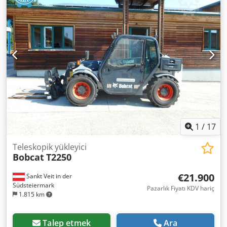
1
/
17
Teleskopik yükleyici
Bobcat
T2250
€21.900
Sankt Veit in der
Südsteiermark
Pazarlık Fiyatı KDV hariç
1.815 km
Talep etmek
Ara