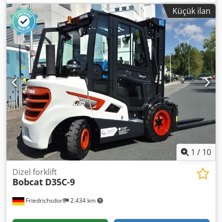
motorlu 5700 saat, yaklaşık 1990 model Kova Dwedpfxoy
Küçük ilan
Skqws Anzea
1
/
10
Dizel forklift
Bobcat
D35C-9
Friedrichsdorf
2.434 km