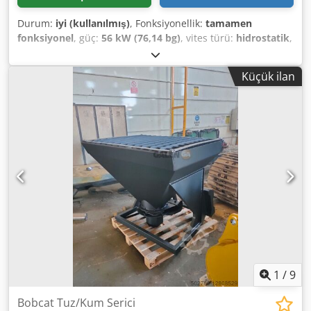
Durum:
iyi (kullanılmış)
, Fonksiyonellik:
tamamen
fonksiyonel
, güç:
56 kW (76,14 bg)
, vites türü:
hidrostatik
,
yakıt türü:
dizel
, kaldırma gücü:
2.200 kg/m
, Üretim yılı:
2008
, çalışma saatleri:
4.871 h
, Donanım:
kabin, palet
Küçük ilan
çatalları
, BOBCAT T2250 Teleskopik Yükleyici Üretim Yılı:
2008 Sayaç göstergesine göre 4.871 saat çalışılmıştır. 2,2
ton kaldırma kapasitesi 5 metre kaldırma yüksekliği 56 kW
2 kademeli hidrostatik şanzıman Sadece 198 cm yüksekliğe
sahip Sadece 190 cm genişliğe sahip Dwodpjzr En Iefx
Anzoa - Çatal dahil - Mekanik hızlı bağlantı sistemi - Çatal
taşıyıcısına kadar ek hidrolik devre - Dört çeker - 3 farklı
direksiyon modu - Joystick ile kontrol - Geri görüş kamerası
- Isıtma sistemi olan kabin - Sinyal lambaları olan
aydınlatma sistemi - Hemen kullanıma hazır - İyi durumda
lastikler - Hollanda'da kullanılabilirlik onayı dahil Satış
fiyatı: 21.900,00 € (net) Uygun fiyatlı teslimat da
mümkündür! Ek ücret karşılığında yeni bir kova veya yeni
bir çalışma sepeti de sağlanabilir!
1
/
9
Bobcat Tuz/Kum Serici