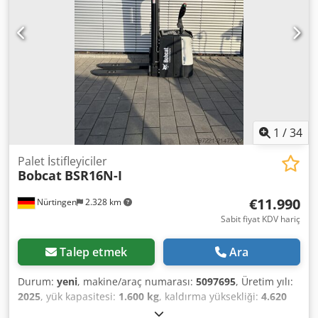
1
/
34
Palet İstifleyiciler
Bobcat
BSR16N-I
€11.990
Nürtingen
2.328 km
Sabit fiyat KDV hariç
Talep etmek
Ara
Durum:
yeni
, makine/araç numarası:
5097695
, Üretim yılı:
2025
, yük kapasitesi:
1.600 kg
, kaldırma yüksekliği:
4.620
mm
, serbest kaldırma:
1.400 mm
, yük merkezi:
600 mm
,