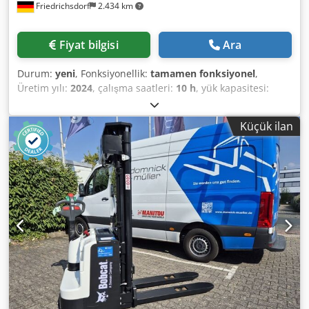
Friedrichsdorf
2.434 km
Fiyat bilgisi
Ara
Durum:
yeni
, Fonksiyonellik:
tamamen fonksiyonel
,
Üretim yılı:
2024
, çalışma saatleri:
10 h
, yük kapasitesi:
5.000 kg
, kaldırma yüksekliği:
5.025 mm
, serbest kaldırma:
1.130 mm
, yakıt türü:
dizel
, direk tipi:
triplex
, inşaat
Küçük ilan
yüksekliği:
2.470 mm
, güç:
55 kW (74,78 bg)
, fork taşıyıcı
genişliği:
1.300 mm
, çatalların uzunluğu:
1.200 mm
, boş
ağırlık:
6.930 kg
, toplam uzunluk:
3.300 mm
, çekiş tipi:
Diesel
, inşaat genişliği:
1.455 mm
, Forklift truck, diesel
Dodpoyldtqofx Anzowa Load center: 600 mm Fork width:
150 mm Fork thickness: 60 mm ISO class: ISO class 4 =
5,000 - 10,000 kg Mast type: Triplex Transmission: Torque
converter Speed class: 20 Condition: New machine
Technical condition: New Front tires type: Superelastic
Front tires size: 300x15-18 Front tires condition: 80 - 100%
Rear tires type: Superelastic Rear tires size: 7.00x12-14
Rear tires condition: 80 - 100% Sideshift, fork positioner,
3rd valve, 4th valve, rear working lights, front working