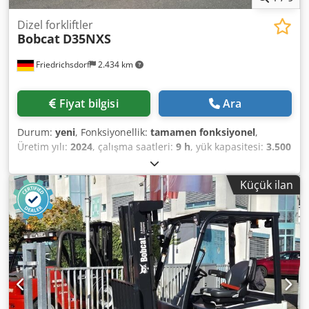
Dizel forkliftler
Bobcat
D35NXS
Friedrichsdorf
2.434 km
Fiyat bilgisi
Ara
Durum:
yeni
, Fonksiyonellik:
tamamen fonksiyonel
,
Üretim yılı:
2024
, çalışma saatleri:
9 h
, yük kapasitesi:
3.500
kg
, kaldırma yüksekliği:
4.820 mm
, serbest kaldırma:
1.400
mm
, yakıt türü:
dizel
, direk tipi:
triplex
, inşaat yüksekliği:
Küçük ilan
2.350 mm
, güç:
45 kW (61,18 bg)
, fork taşıyıcı genişliği:
1.190 mm
, çatalların uzunluğu:
1.200 mm
, boş ağırlık:
4.850 kg
, toplam uzunluk:
2.750 mm
, çekiş tipi:
Diesel
,
inşaat genişliği:
1.290 mm
, Dizel forklift Yük ağırlık
merkezi: 500 ISO Sınıfı: ISO Sınıf 3 = 2.500 - 4.999 kg Direk
tipi: Triplex Şanzıman: Tork konvertörü Hız sınıfı: 20
Durum: Yeni Teknik durum: Yeni Ön lastik tipi: Süperelastik
Ön lastik ölçüsü: 28-9 x15 Dwsdpfxjy U R Dcj Anzsa Ön
lastik durumu: %80 - 100 Arka lastik tipi: Süperelastik Arka