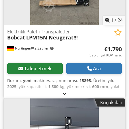
1
/
24
Elektrikli Paletli Transpaletler
Bobcat
LPM15N Neugerät!!!
€1.790
Nürtingen
2.328 km
Sabit fiyat KDV hariç
Talep etmek
Ara
Durum:
yeni
, makine/araç numarası:
15895
, Üretim yılı:
2025
, yük kapasitesi:
1.500 kg
, yük merkezi:
600 mm
, yakıt
türü:
elektrikli
, direk tipi:
diğer
, inşaat yüksekliği:
700 mm
,
çatalların uzunluğu:
1.150 mm
, ön lastik ölçüsü:
, arka
Küçük ilan
lastik boyutu:
, toplam ağırlık:
150 kg
, motor tipi: Elektrikli,
üretici: Bobcat Dksdpfsw R A Dlex Aihor