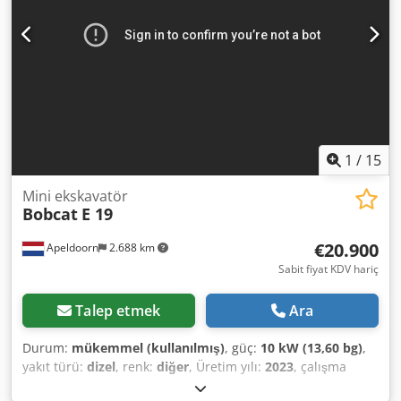
eğilme: 8° Direk tipi: FFT Lastikler: Katı (S) Lastik çapı: 975
mm Ekipsiz makine ağırlığı: 3.542 kg Ekipmanlı makine
ağırlığı: 3.613 kg
1
/
15
Mini ekskavatör
Bobcat
E 19
€20.900
Apeldoorn
2.688 km
Sabit fiyat KDV hariç
Talep etmek
Ara
Durum:
mükemmel (kullanılmış)
, güç:
10 kW (13,60 bg)
,
yakıt türü:
dizel
, renk:
diğer
, Üretim yılı:
2023
, çalışma
saatleri:
256 h
, Üretim yılı: 2023 Tahrik: Paletli Boş ağırlık: