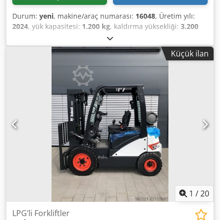
Durum:
yeni
, makine/araç numarası:
16048
, Üretim yılı:
2024
, yük kapasitesi:
1.200 kg
, kaldırma yüksekliği:
3.200
mm
, yük merkezi:
600 mm
, yakıt türü:
elektrikli
, direk tipi:
simpleks
, inşaat yüksekliği:
2.080 mm
, batarya voltajı:
24
Küçük ilan
V
, çatalların uzunluğu:
1.150 mm
, toplam ağırlık:
576 kg
,
5076939 Dodpfjykc Rrox Aihekr Seri Numarası: OBWNL-
002740 Akü Özellikleri: 24V 60Ah
1
/
20
LPG’li Forkliftler