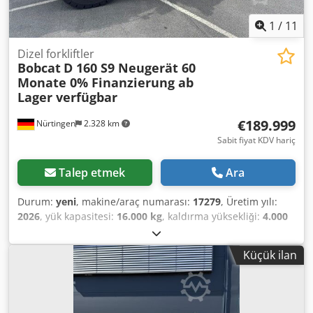
1
/
11
Dizel forkliftler
Bobcat
D 160 S9 Neugerät 60
Monate 0% Finanzierung ab
Lager verfügbar
€189.999
Nürtingen
2.328 km
Sabit fiyat KDV hariç
Talep etmek
Ara
Durum:
yeni
, makine/araç numarası:
17279
, Üretim yılı:
2026
, yük kapasitesi:
16.000 kg
, kaldırma yüksekliği:
4.000
mm
, serbest kaldırma:
1.480 mm
, yük merkezi:
600 mm
,
yakıt türü:
dizel
, direk tipi:
triplex
, inşaat yüksekliği:
3.030
Küçük ilan
mm
, çatalların uzunluğu:
2.400 mm
, ön lastik ölçüsü:
12.00-20 100%
, arka lastik boyutu:
12.00-20 100%
, toplam
ağırlık:
19.300 kg
, Donanım:
kabin
, 5218640 Seri Numarası:
FDC0H-5107-00494 Djdpozp T Ausfx Aihskr