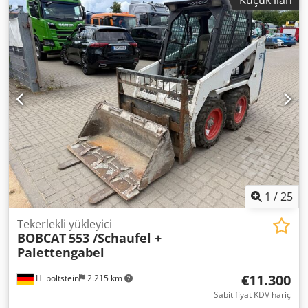
Küçük ilan
1
/
25
Tekerlekli yükleyici
BOBCAT
553 /Schaufel +
Palettengabel
€11.300
Hilpoltstein
2.215 km
Sabit fiyat KDV hariç