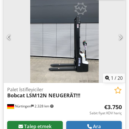
5180321 Dkedpfszfd Dbsx Aiher Seri Numarası: OBWNR-
000081 Akü Bilgileri: 24V 60Ah
1
/
20
Palet İstifleyiciler
Bobcat
LSM12N NEUGERÄT!!!
€3.750
Nürtingen
2.328 km
Sabit fiyat KDV hariç
Talep etmek
Ara