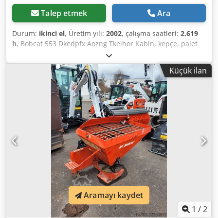
Talep etmek
Ara
Durum:
ikinci el
, Üretim yılı:
2002
, çalışma saatleri:
2.619
h
, Bobcat 553 Dkedpfx Aozng Tkeihor Kabin, kepçe, palet
çatalı
Küçük ilan
Aramayı kaydet
1
/
2