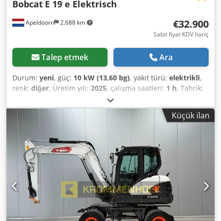
Bobcat
E 19 e Elektrisch
€32.900
Apeldoorn
2.688 km
Sabit fiyat KDV hariç
Talep etmek
Ara
Durum:
yeni
, güç:
10 kW (13,60 bg)
, yakıt türü:
elektrikli
,
renk:
diğer
, Üretim yılı:
2025
, çalışma saatleri:
1 h
, Tahrik:
Paletli Dkedpfx Aijznrnmehor Boş ağırlık: 1.910 kg Boyutlar
(U x G x Y): 381 x 98 x 230 cm CE İşareti: evet Genel durum:
Küçük ilan
çok iyi Teknik durum: çok iyi Görsel durum: çok iyi = Diğer
seçenekler ve donanımlar = - Kırıcı/sıralama fonksiyonu -
Dönme fonksiyonu = Notlar = Genel Üretim ülkesi: Çekya
Durum CE tipi: CE Yıkım/sıralama kepçesi için 2 ilave
hidrolik fonksiyon, silindir koruma seti, uzatılabilir alt şasi