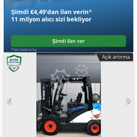
Radyo-Bluetooth - Döndürme fonksiyonu - İtici bıçak -
Koltuk ısıtması - İki hız = Notlar = Güç aktarım organı
Şimdi €4,49'dan ilan verin
*
Emisyon seviyesi: Stage V / Tier IV final Genel Üretim ülkesi:
11 milyon alıcı
sizi bekliyor
Güney Kore
Şimdi ilan ver
*ilan başına/ay
Açık artırma