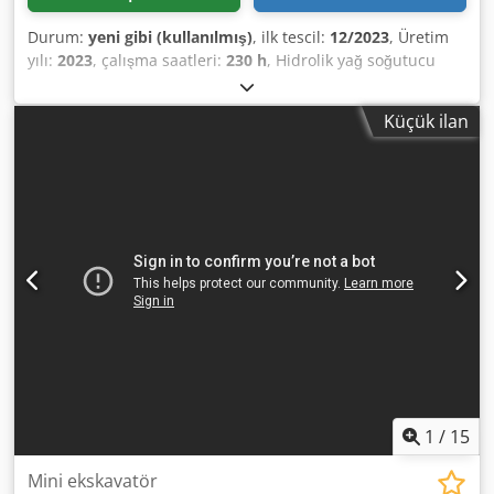
Durum:
yeni gibi (kullanılmış)
, ilk tescil:
12/2023
, Üretim
yılı:
2023
, çalışma saatleri:
230 h
, Hidrolik yağ soğutucu
Yüksek performanslı hortum koruması Bomda LED
aydınlatma Hızlı bağlantı MS01 Makinenin standart
Küçük ilan
ekipman genişliği: 710 mm / 1.100 mm uzatılmış Dsdpfx
Aiox Tn Upohjkr 180 mm kauçuk paletler Çift etkili yardımcı
hidrolik sistem İki sürüş hızı CE sertifikası Bu teklif
bağlayıcı değildir, donanım detaylarının doğruluğu garanti
edilmez. Hatalar, değişiklikler ve ara satış hakkı saklıdır!
1
/
15
Mini ekskavatör