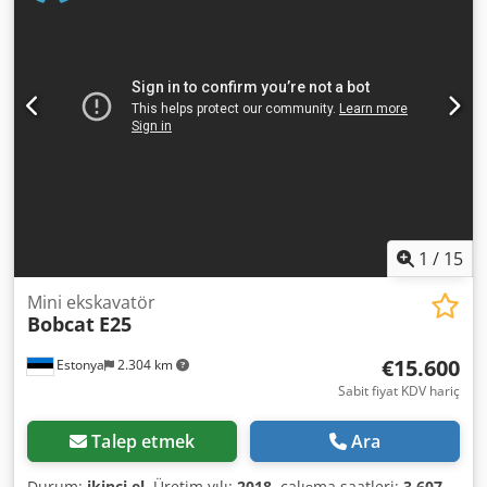
5.50
, arka lastik boyutu:
6.50-10
, toplam ağırlık:
4.053 kg
,
5215420 Seri Numarası: FDA2A-5052-00236 Dodpfszr Db
Hjx Aihokr
1
/
15
Mini ekskavatör
Bobcat
E25
€15.600
Estonya
2.304 km
Sabit fiyat KDV hariç
Talep etmek
Ara
Durum:
ikinci el
, Üretim yılı:
2018
, çalışma saatleri:
3.607