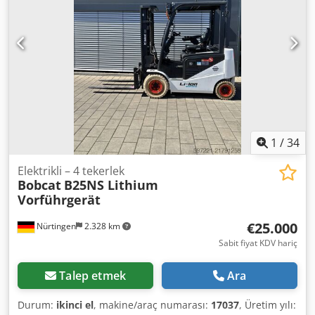
1
/
34
Elektrikli – 4 tekerlek
Bobcat
B25NS Lithium
Vorführgerät
€25.000
Nürtingen
2.328 km
Sabit fiyat KDV hariç
Talep etmek
Ara
Durum:
ikinci el
, makine/araç numarası:
17037
, Üretim yılı: