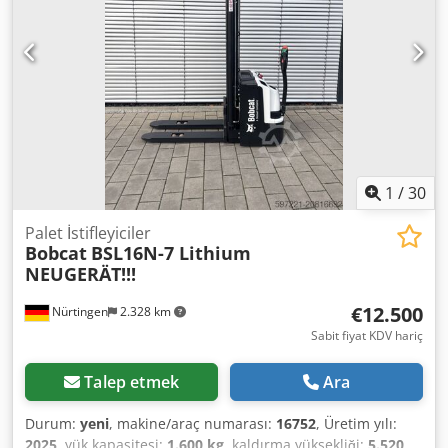
1
/
30
Palet İstifleyiciler
Bobcat
BSL16N-7 Lithium
NEUGERÄT!!!
€12.500
Nürtingen
2.328 km
Sabit fiyat KDV hariç
Talep etmek
Ara
Durum:
yeni
, makine/araç numarası:
16752
, Üretim yılı:
2025
, yük kapasitesi:
1.600 kg
, kaldırma yüksekliği:
5.520