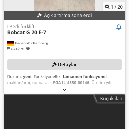
1
/
20
Açık artırma sona erdi
LPG'li forklift
Bobcat
G 20 E-7
Baden-Württemberg
2.326 km
Detaylar
Durum:
yeni
, Fonksiyonellik:
tamamen fonksiyonel
,
makine/araç numarası:
FGA1L-4550-00146
, Üretim yılı:
2024
, yük kapasitesi:
2.000 kg
, kaldırma yüksekliği:
4.730
mm
, serbest kaldırma:
1.475 mm
, yakıt türü:
gaz
,
Küçük ilan
çatalların uzunluğu:
1.200 mm
, TEKNİK DETAYLAR Taşıma
kapasitesi: 2.000 kg Kaldırma yüksekliği: 4.730 mm Serbest
kaldırma: 1.475 mm Fork uzunluğu: 1.200 mm Djdpey Ic
Awofx Aihokr Yük merkezi: 500 mm Toplam yükseklik: 2.150
mm MAKİNE DETAYLARI Tahrik: LPG (gazlı) forklift Geri