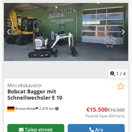
1
/
4
Mini ekskavatör
Bobcat Bagger mit
Schnellwechsler
E 10
€15.500
Breitenfelde
2.476 km
€16.500
Pazarlık Fiyatı KDV hariç
Talep etmek
Ara