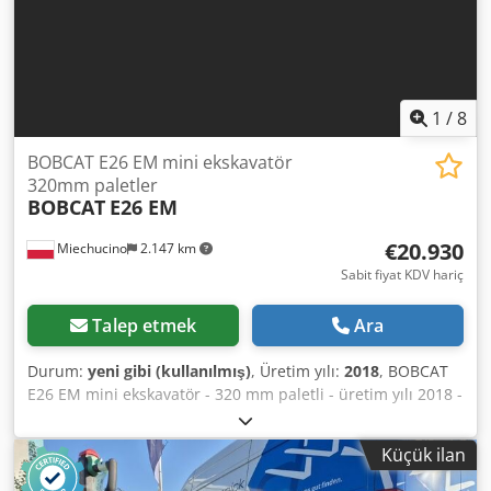
1
/
8
BOBCAT E26 EM mini ekskavatör
320mm paletler
BOBCAT
E26 EM
€20.930
Miechucino
2.147 km
Sabit fiyat KDV hariç
Talep etmek
Ara
Durum:
yeni gibi (kullanılmış)
, Üretim yılı:
2018
, BOBCAT
E26 EM mini ekskavatör - 320 mm paletli - üretim yılı 2018 -
2660 ay Motor Motor üreticisi Kubota Motor gücü 15,3
(2400 d/d'de) kW Motor modeli D1105-E2B-BCZ-2 Yakıt tipi
Küçük ilan
Dizel Silindir sayısı 3 Dkedpfxstwwr Rj Aihjr Deplasman
1.123 litre Tork 71,2 Nm Soğutma suyu Boyutlar Toplam