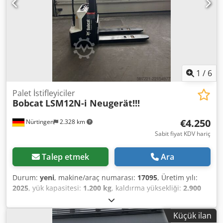
1
/
6
Palet İstifleyiciler
Bobcat
LSM12N-i Neugerät!!!
€4.250
Nürtingen
2.328 km
Sabit fiyat KDV hariç
Talep etmek
Ara
Durum:
yeni
, makine/araç numarası:
17095
, Üretim yılı:
2025
, yük kapasitesi:
1.200 kg
, kaldırma yüksekliği:
2.900
mm
, yük merkezi:
600 mm
, yakıt türü:
elektrikli
, direk tipi:
simpleks
, inşaat yüksekliği:
1.970 mm
, batarya voltajı:
24
Küçük ilan
V
, çatalların uzunluğu:
1.150 mm
, toplam ağırlık:
665 kg
,