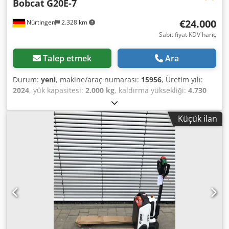
Bobcat
G20E-7
€24.000
Nürtingen
2.328 km
Sabit fiyat KDV hariç
Talep etmek
Ara
Durum:
yeni
, makine/araç numarası:
15956
, Üretim yılı:
2024
, yük kapasitesi:
2.000 kg
, kaldırma yüksekliği:
4.730
mm
, serbest kaldırma:
1.500 mm
, yük merkezi:
500 mm
,
yakıt türü:
elektrikli
, direk tipi:
triplex
, inşaat yüksekliği:
Küçük ilan
2.200 mm
, çatalların uzunluğu:
1.200 mm
, motor tipi:
Elektrikli, üretici: Bobcat Dsdpfx Aezff Axoihskr