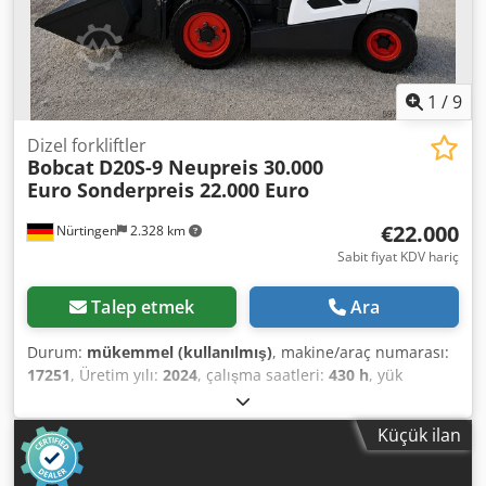
için kiralama ve satın alma seçenekleri mevcuttur.----
1
/
9
Dizel forkliftler
Bobcat
D20S-9 Neupreis 30.000
Euro Sonderpreis 22.000 Euro
€22.000
Nürtingen
2.328 km
Sabit fiyat KDV hariç
Talep etmek
Ara
Durum:
mükemmel (kullanılmış)
, makine/araç numarası:
17251
, Üretim yılı:
2024
, çalışma saatleri:
430 h
, yük
kapasitesi:
2.000 kg
, kaldırma yüksekliği:
4.730 mm
,
serbest kaldırma:
1.470 mm
, yük merkezi:
500 mm
, yakıt
Küçük ilan
türü:
dizel
, direk tipi:
triplex
, inşaat yüksekliği:
2.190 mm
,
çatalların uzunluğu:
1.050 mm
, ön lastik ölçüsü:
7.00-15