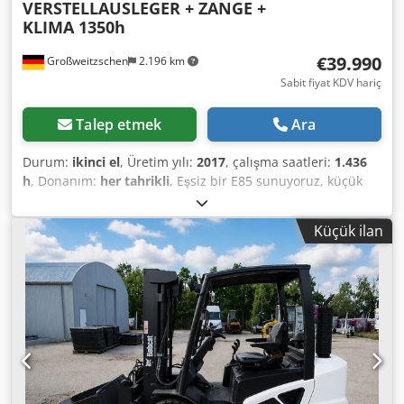
VERSTELLAUSLEGER + ZANGE +
KLIMA 1350h
€39.990
Großweitzschen
2.196 km
Sabit fiyat KDV hariç
Talep etmek
Ara
Durum:
ikinci el
, Üretim yılı:
2017
, çalışma saatleri:
1.436
h
, Donanım:
her tahrikli
, Eşsiz bir E85 sunuyoruz, küçük
bir inşaat şirketinden kiralık değil, klima mevcut. *
AYARLANABİLİR DÖNER BOOM (ZAPATALI/PARMAKLIKLI) *
Küçük ilan
Hidrolik kazı kepçesi, isteğe bağlı olarak temin edilebilir,
makul bir ek ücret karşılığında stokta mevcuttur. * Küçük
bir inşaat şirketinden. * Alman yapımı. * Sadece 1350
çalışma saati. Dkedpfjzr Avvox Aihjr * Kauçuk paletler. *
2025'te BOBCAT'ta büyük bakım yapılmıştır. * 44 kW Dizel
motor, üretici: Yanmar. * Ek ataşmanlar için boru hattı. *
Hızlı bağlantı sistemi. * Ek farlar. * Çok iyi durumda. ----Biz
bir otomotiv ve inşaat makineleri yetkili servisiyiz, bağlayıcı
olmayan makine teklifi, finansman, takas, her türlü araç