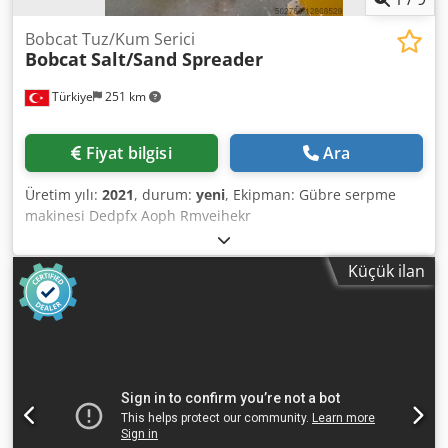
Bobcat Tuz/Kum Serici
Bobcat
Salt/Sand Spreader
Türkiye
251 km
Fiyat bilgisi
Ara
Üretim yılı:
2021
, durum:
yeni
, Ekipman: Gübre serpme
makinesi Dedpfx Aoph Rmveihekr
Küçük ilan