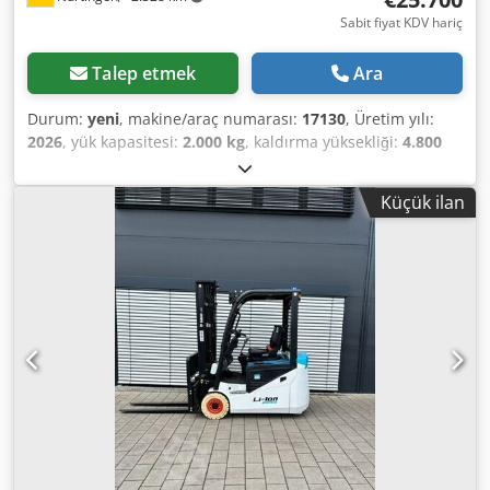
Sabit fiyat KDV hariç
Talep etmek
Ara
Durum:
yeni
, makine/araç numarası:
17130
, Üretim yılı:
2026
, yük kapasitesi:
2.000 kg
, kaldırma yüksekliği:
4.800
mm
, serbest kaldırma:
1.484 mm
, yük merkezi:
500 mm
,
yakıt türü:
elektrikli
, direk tipi:
triplex
, inşaat yüksekliği:
Küçük ilan
2.215 mm
, batarya voltajı:
51,2 V
, çatalların uzunluğu:
1.200 mm
, ön lastik ölçüsü:
200/50-10 non-marking
, arka
lastik boyutu:
16x6-8 non marking
, toplam ağırlık:
3.790
kg
, 5174822 Dodezfd D Ispfx Aihekr Seri Numarası: OBA07-
000027 Akü Özellikleri: 51,2V 277Ah