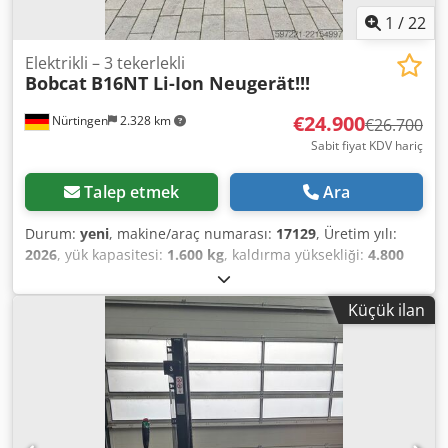
1
/
22
Elektrikli – 3 tekerlekli
Bobcat
B16NT Li-Ion Neugerät!!!
€24.900
Nürtingen
2.328 km
€26.700
Sabit fiyat KDV hariç
Talep etmek
Ara
Durum:
yeni
, makine/araç numarası:
17129
, Üretim yılı:
2026
, yük kapasitesi:
1.600 kg
, kaldırma yüksekliği:
4.800
mm
, serbest kaldırma:
1.484 mm
, yük merkezi:
500 mm
,
yakıt türü:
elektrikli
, direk tipi:
triplex
, inşaat yüksekliği:
Küçük ilan
2.215 mm
, batarya voltajı:
51,2 V
, çatalların uzunluğu:
1.200 mm
, ön lastik ölçüsü:
18x7-8 non marking
, arka
lastik boyutu:
16x6-8 non marking
, toplam ağırlık:
3.290
kg
, 5174830 Seri Numarası: OBA05-000013 Akü Detayları:
51,2V 277Ah Dkedpfxjzfd Dzj Aihsr