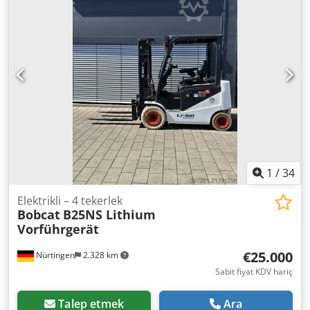
ağırlık:
19.300 kg
, Donanım:
kabin
, 5218640 Dodpezp T
Auefx Akaekr Seri Numarası: FDC0H-5107-00494
1
/
34
Elektrikli – 4 tekerlek
Bobcat
B25NS Lithium
Vorführgerät
€25.000
Nürtingen
2.328 km
Sabit fiyat KDV hariç
Talep etmek
Ara