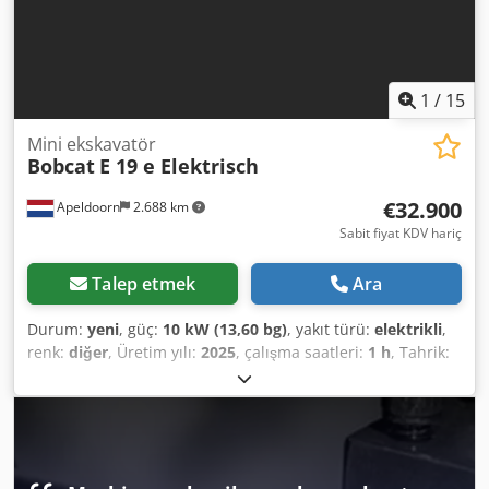
1
/
15
Mini ekskavatör
Bobcat
E 19 e Elektrisch
€32.900
Apeldoorn
2.688 km
Sabit fiyat KDV hariç
Talep etmek
Ara
Durum:
yeni
, güç:
10 kW (13,60 bg)
, yakıt türü:
elektrikli
,
renk:
diğer
, Üretim yılı:
2025
, çalışma saatleri:
1 h
, Tahrik:
Paletli Boş ağırlık: 1.910 kg Boyutlar (U x G x Y): 381 x 98 x
230 cm CE İşareti: evet Genel durum: çok iyi Teknik durum:
çok iyi Görsel durum: çok iyi = Diğer seçenekler ve
donanımlar = - Kırıcı/sıralama fonksiyonu Dkodpfxoznrnme
Akaor - Dönme fonksiyonu = Notlar = Genel Üretim ülkesi: