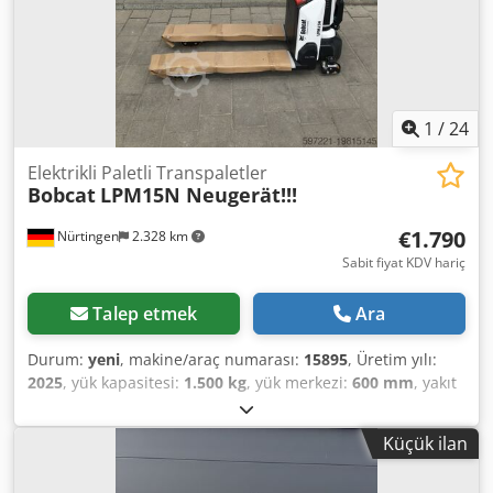
1
/
24
Elektrikli Paletli Transpaletler
Bobcat
LPM15N Neugerät!!!
€1.790
Nürtingen
2.328 km
Sabit fiyat KDV hariç
Talep etmek
Ara
Durum:
yeni
, makine/araç numarası:
15895
, Üretim yılı:
2025
, yük kapasitesi:
1.500 kg
, yük merkezi:
600 mm
, yakıt
türü:
elektrikli
, direk tipi:
diğer
, inşaat yüksekliği:
700 mm
,
çatalların uzunluğu:
1.150 mm
, ön lastik ölçüsü:
, arka
Küçük ilan
lastik boyutu:
, toplam ağırlık:
150 kg
, motor tipi: Elektrikli,
üretici: Bobcat Dkedpfx Aow R A Dlskaor