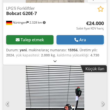
LPG’li Forkliftler
Bobcat
G20E-7
€24.000
Nürtingen
2.328 km
Sabit fiyat KDV hariç
Talep etmek
Ara
Durum:
yeni
, makine/araç numarası:
15956
, Üretim yılı:
2024
, yük kapasitesi:
2.000 kg
, kaldırma yüksekliği:
4.730
mm
, serbest kaldırma:
1.500 mm
, yük merkezi:
500 mm
,
yakıt türü:
elektrikli
, direk tipi:
triplex
, inşaat yüksekliği:
Küçük ilan
2.200 mm
, çatalların uzunluğu:
1.200 mm
, motor tipi:
Elektrikli, üretici: Bobcat Djdpfxszff Axe Akajkr