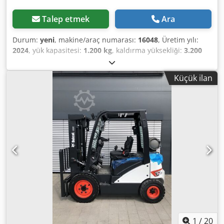
Talep etmek
Ara
Durum:
yeni
, makine/araç numarası:
16048
, Üretim yılı:
2024
, yük kapasitesi:
1.200 kg
, kaldırma yüksekliği:
3.200
mm
, yük merkezi:
600 mm
, yakıt türü:
elektrikli
, direk tipi:
simpleks
, inşaat yüksekliği:
2.080 mm
, batarya voltajı:
24
Küçük ilan
V
, çatalların uzunluğu:
1.150 mm
, toplam ağırlık:
576 kg
,
5076939 Seri Numarası: OBWNL-002740 Dkedpjykc Rrjfx
Akajr Akü Özellikleri: 24V 60Ah
1
/
20