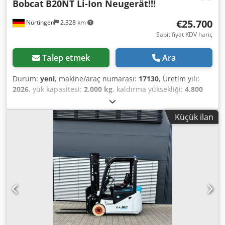
Bobcat
B20NT Li-Ion Neugerät!!!
€25.700
Nürtingen
2.328 km
Sabit fiyat KDV hariç
Talep etmek
Ara
Durum:
yeni
, makine/araç numarası:
17130
, Üretim yılı:
2026
, yük kapasitesi:
2.000 kg
, kaldırma yüksekliği:
4.800
mm
, serbest kaldırma:
1.484 mm
, yük merkezi:
500 mm
,
yakıt türü:
elektrikli
, direk tipi:
triplex
, inşaat yüksekliği:
Küçük ilan
2.215 mm
, batarya voltajı:
51,2 V
, çatalların uzunluğu:
1.200 mm
, ön lastik ölçüsü:
200/50-10 non-marking
, arka
lastik boyutu:
16x6-8 non marking
, toplam ağırlık:
3.790
kg
, 5174822 Djdpfx Akszfd D Ioaokr Seri Numarası: OBA07-
000027 Akü Özellikleri: 51,2V 277Ah