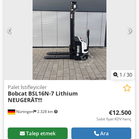
1
/
30
Palet İstifleyiciler
Bobcat
BSL16N-7 Lithium
NEUGERÄT!!!
€12.500
Nürtingen
2.328 km
Sabit fiyat KDV hariç
Talep etmek
Ara