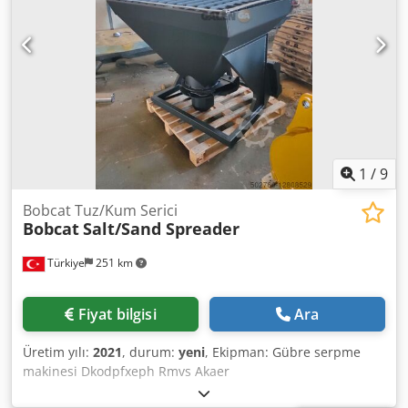
Stage IV / Tier IV final Dsdpfx Asy Rfw Nokaskr Lehnhoff
MS01 hızlı değiştirici ile 1 kova, uzatılabilir şasi, uzun arm
1
/
9
Bobcat Tuz/Kum Serici
Bobcat
Salt/Sand Spreader
Türkiye
251 km
Fiyat bilgisi
Ara
Üretim yılı:
2021
, durum:
yeni
, Ekipman: Gübre serpme
makinesi Dkodpfxeph Rmvs Akaer