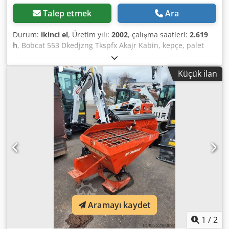
Talep etmek
Ara
Durum:
ikinci el
, Üretim yılı:
2002
, çalışma saatleri:
2.619
h
, Bobcat 553 Dkedjzng Tkspfx Akajr Kabin, kepçe, palet
çatalı
Küçük ilan
Aramayı kaydet
1
/
2