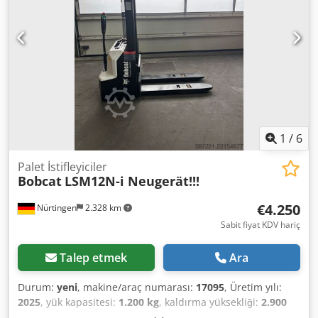
000013 Akü Detayları: 51,2V 277Ah
1
/
6
Palet İstifleyiciler
Bobcat
LSM12N-i Neugerät!!!
€4.250
Nürtingen
2.328 km
Sabit fiyat KDV hariç
Talep etmek
Ara
Durum:
yeni
, makine/araç numarası:
17095
, Üretim yılı:
2025
, yük kapasitesi:
1.200 kg
, kaldırma yüksekliği:
2.900
mm
, yük merkezi:
600 mm
, yakıt türü:
elektrikli
, direk tipi: