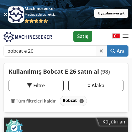
Machineseeker
Uygulamaya git
Mağazada ücretsiz
Satış
Ara
Kullanılmış Bobcat E 26 satın al
(98)
Filtre
Alaka
Bobcat
Tüm filtreleri kaldır
Küçük ilan