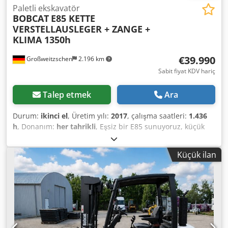
Paletli ekskavatör
BOBCAT
E85 KETTE
VERSTELLAUSLEGER + ZANGE +
KLIMA 1350h
€39.990
Großweitzschen
2.196 km
Sabit fiyat KDV hariç
Talep etmek
Ara
Durum:
ikinci el
, Üretim yılı:
2017
, çalışma saatleri:
1.436
h
, Donanım:
her tahrikli
, Eşsiz bir E85 sunuyoruz, küçük
bir inşaat şirketinden kiralık değil, klima mevcut. *
AYARLANABİLİR DÖNER BOOM (ZAPATALI/PARMAKLIKLI) *
Küçük ilan
Hidrolik kazı kepçesi, isteğe bağlı olarak temin edilebilir,
makul bir ek ücret karşılığında stokta mevcuttur. * Küçük
bir inşaat şirketinden. * Alman yapımı. * Sadece 1350
çalışma saati. * Kauçuk paletler. * 2025'te BOBCAT'ta
büyük bakım yapılmıştır. * 44 kW Dizel motor, üretici:
Yanmar. * Ek ataşmanlar için boru hattı. * Hızlı bağlantı
sistemi. * Ek farlar. * Çok iyi durumda. ----Biz bir otomotiv