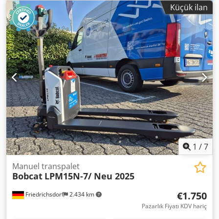
Küçük ilan
1
/
7
Manuel transpalet
Bobcat
LPM15N-7/ Neu 2025
€1.750
Friedrichsdorf
2.434 km
Pazarlık Fiyatı KDV hariç