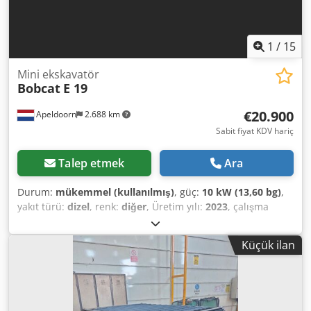
1
/
15
Mini ekskavatör
Bobcat
E 19
€20.900
Apeldoorn
2.688 km
Sabit fiyat KDV hariç
Talep etmek
Ara
Durum:
mükemmel (kullanılmış)
, güç:
10 kW (13,60 bg)
,
yakıt türü:
dizel
, renk:
diğer
, Üretim yılı:
2023
, çalışma
saatleri:
256 h
, Üretim yılı: 2023 Tahrik: Paletli Boş ağırlık:
1.768 kg Boyutlar (U x G x Y): 381 x 98 x 229 cm Motor tipi:
Küçük ilan
Kubota D722-EF11 Hızlı değişim sistemi: Evet Teknik
durumu: çok iyi Görsel durumu: çok iyi = Diğer seçenekler
ve aksesuarlar = - Çalışma lambası - Vantilatör - Kauçuk
palet - Köpekbaşı/kürek fonksiyonu - Düzleme bıçağı - Hızlı
değişim = Açıklamalar = Aktarma organı Emisyon/Seviye: