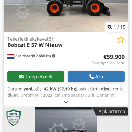
1
/
15
Tekerlekli ekskavatör
Bobcat
E 57 W Nieuw
€59.900
Apeldoorn
2.688 km
Sabit fiyat KDV hariç
Talep etmek
Ara
Durum:
yeni
, güç:
42 kW (57,10 bg)
, yakıt türü:
dizel
, renk:
diğer
, Üretim yılı:
2023
, çalışma saatleri:
3 h
, Donanım:
klima
, Tahrik: Tekerlekli Djdpfx Ajzl S N Sjkajkr Boş ağırlık:
6.171 kg Ölçüler (U x G x Y): 612 x 192 x 295 cm Motor tipi:
Açık artırma
Bobcat DM02VB Maksimum erişim: 640 cm CE işareti: Evet
Genel durum: Çok iyi Teknik durum: Çok iyi Görsel durum:
Çok iyi = Ek opsiyonlar ve aksesuarlar = - Çalışma