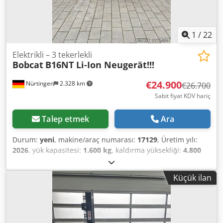
1
/
22
Elektrikli – 3 tekerlekli
Bobcat
B16NT Li-Ion Neugerät!!!
€24.900
Nürtingen
2.328 km
€26.700
Sabit fiyat KDV hariç
Talep etmek
Ara
Durum:
yeni
, makine/araç numarası:
17129
, Üretim yılı:
2026
, yük kapasitesi:
1.600 kg
, kaldırma yüksekliği:
4.800
mm
, serbest kaldırma:
1.484 mm
, yük merkezi:
500 mm
,
yakıt türü:
elektrikli
, direk tipi:
triplex
, inşaat yüksekliği:
Küçük ilan
2.215 mm
, batarya voltajı:
51,2 V
, çatalların uzunluğu:
1.200 mm
, ön lastik ölçüsü:
18x7-8 non marking
, arka
lastik boyutu:
16x6-8 non marking
, toplam ağırlık:
3.290
kg
, 5174830 Dodpfx Aozfd Dzokaokr Seri Numarası: OBA05-