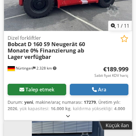
1
/
11
Dizel forkliftler
Bobcat
D 160 S9 Neugerät 60
Monate 0% Finanzierung ab
Lager verfügbar
€189.999
Nürtingen
2.328 km
Sabit fiyat KDV hariç
Talep etmek
Ara
Durum:
yeni
, makine/araç numarası:
17279
, Üretim yılı:
2026
, yük kapasitesi:
16.000 kg
, kaldırma yüksekliği:
4.000
mm
, serbest kaldırma:
1.480 mm
, yük merkezi:
600 mm
,
yakıt türü:
dizel
, direk tipi:
triplex
, inşaat yüksekliği:
3.030
Küçük ilan
mm
, çatalların uzunluğu:
2.400 mm
, ön lastik ölçüsü:
12.00-20 100%
, arka lastik boyutu:
12.00-20 100%
, toplam