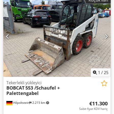
1
/
25
Tekerlekli yükleyici
BOBCAT
553 /Schaufel +
Palettengabel
€11.300
Hilpoltstein
2.215 km
Sabit fiyat KDV hariç