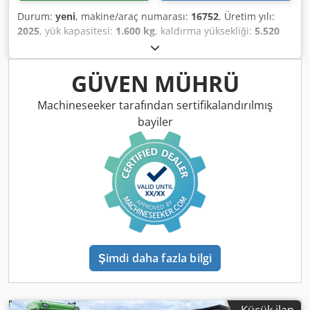
Durum:
yeni
, makine/araç numarası:
16752
, Üretim yılı:
2025
, yük kapasitesi:
1.600 kg
, kaldırma yüksekliği:
5.520
mm
, serbest kaldırma:
1.820 mm
, yük merkezi:
600 mm
,
yakıt türü:
elektrikli
, direk tipi:
triplex
, inşaat yüksekliği:
2.408 mm
, batarya voltajı:
24 V
, çatalların uzunluğu:
1.150
GÜVEN MÜHRÜ
mm
, ön lastik ölçüsü:
Tandem
, arka lastik boyutu:
, toplam
ağırlık:
1.222 kg
, 5041176 Seri Numarası: OBWNE-000719
Machineseeker tarafından sertifikalandırılmış
Dksdpfjx Nk Hyex Akaer Akü Özellikleri: 24 Volt 150 Ah
bayiler
Şimdi daha fazla bilgi
Küçük ilan