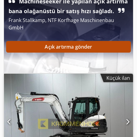
Çekya Durum CE tipi: CE Yıkım/sıralama kepçesi için 2 ilave
Machineseeker ile yapılan açık artırma
hidrolik fonksiyon, silindir koruma seti, uzatılabilir alt şasi
bana olağanüstü bir satış hızı sağladı.
Frank Stallkamp, NTF Korfhage Maschinenbau
GmbH
Açık artırma gönder
Küçük ilan