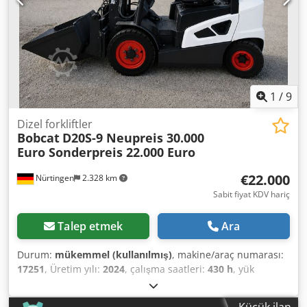
ve inşaat makineleri yetkili servisiyiz, bağlayıcı olmayan
makine teklifi, Dsdpfx Akozr Avveaokr finansman, takas, her
türlü araç için kiralama ve satın alma seçenekleri
mevcuttur.----
1
/
9
Dizel forkliftler
Bobcat
D20S-9 Neupreis 30.000
Euro Sonderpreis 22.000 Euro
€22.000
Nürtingen
2.328 km
Sabit fiyat KDV hariç
Talep etmek
Ara
Durum:
mükemmel (kullanılmış)
, makine/araç numarası:
17251
, Üretim yılı:
2024
, çalışma saatleri:
430 h
, yük
kapasitesi:
2.000 kg
, kaldırma yüksekliği:
4.730 mm
,
serbest kaldırma:
1.470 mm
, yük merkezi:
500 mm
, yakıt