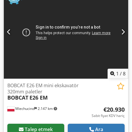
1
/
8
BOBCAT E26 EM mini ekskavatör
320mm paletler
BOBCAT
E26 EM
€20.930
Miechucino
2.147 km
Sabit fiyat KDV hariç
Talep etmek
Ara