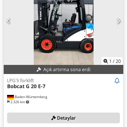
lambası/lambaları - Fan - Çekiç/ayırma fonksiyonu - Radyo-
Bluetooth - Döndürme fonksiyonu - İtici bıçak - Koltuk
ısıtması - İki hız = Notlar = Güç aktarım organı Emisyon
seviyesi: Stage V / Tier IV final Genel Üretim ülkesi: Güney
Kore
1
/
20
Açık artırma sona erdi
LPG'li forklift
Bobcat
G 20 E-7
Baden-Württemberg
2.326 km
Detaylar