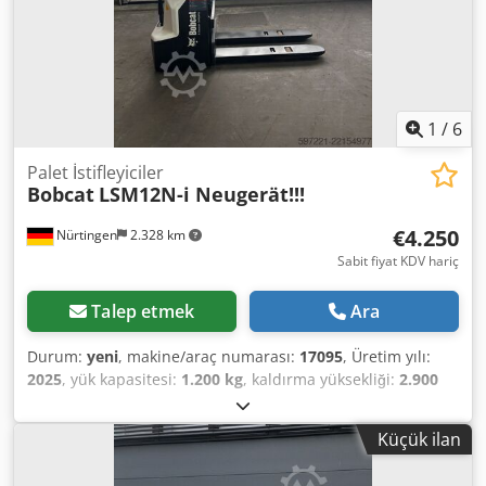
1
/
6
Palet İstifleyiciler
Bobcat
LSM12N-i Neugerät!!!
€4.250
Nürtingen
2.328 km
Sabit fiyat KDV hariç
Talep etmek
Ara
Durum:
yeni
, makine/araç numarası:
17095
, Üretim yılı:
2025
, yük kapasitesi:
1.200 kg
, kaldırma yüksekliği:
2.900
mm
, yük merkezi:
600 mm
, yakıt türü:
elektrikli
, direk tipi:
simpleks
, inşaat yüksekliği:
1.970 mm
, batarya voltajı:
24
Küçük ilan
V
, çatalların uzunluğu:
1.150 mm
, toplam ağırlık:
665 kg
,
5180321 Seri Numarası: OBWNR-000081 Csdozfd Dbspfx