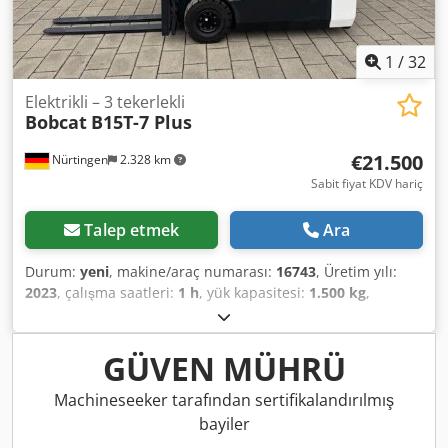
1
/
32
Elektrikli – 3 tekerlekli
Bobcat
B15T-7 Plus
€21.500
Nürtingen
2.328 km
Sabit fiyat KDV hariç
Talep etmek
Ara
Durum:
yeni
, makine/araç numarası:
16743
, Üretim yılı:
2023
, çalışma saatleri:
1 h
, yük kapasitesi:
1.500 kg
,
kaldırma yüksekliği:
4.750 mm
, serbest kaldırma:
1.545
mm
, yük merkezi:
500 mm
, yakıt türü:
elektrikli
, direk tipi:
triplex
, inşaat yüksekliği:
2.130 mm
, batarya voltajı:
48 V
,
GÜVEN MÜHRÜ
çatalların uzunluğu:
1.200 mm
, ön lastik ölçüsü:
18x7-8
,
arka lastik boyutu:
15x4,5-8
, toplam ağırlık:
3.140 kg
,
Machineseeker tarafından sertifikalandırılmış
5069976 Seri Numarası: FBA11-4180-08577 Crjdeyhizxopfx
bayiler
Ah Eof Akü Detayları: 48V 575Ah