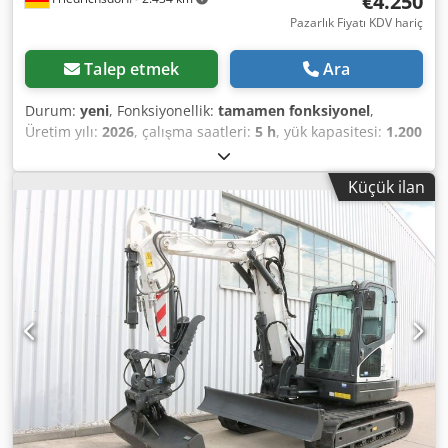
€4.250
Pazarlık Fiyatı KDV hariç
Talep etmek
Ara
Durum:
yeni
, Fonksiyonellik:
tamamen fonksiyonel
,
Üretim yılı:
2026
, çalışma saatleri:
5 h
, yük kapasitesi:
1.200
kg
, kaldırma yüksekliği:
3.200 mm
, yakıt türü:
elektrikli
,
direk tipi:
dupleks
, inşaat yüksekliği:
2.150 mm
, çatalların
Küçük ilan
uzunluğu:
1.150 mm
, boş ağırlık:
585 kg
, toplam uzunluk:
1.710 mm
, çekiş tipi:
Elektro
, inşaat genişliği:
800 mm
,
Yükseltici istifleyici Yük merkezi: 600 Çatal genişliği: 180
mm Çatal kalınlığı: 60 mm Direk tipi: Duplex Durum: Yeni
cihaz Cedpfx Aey Uz Sqjh Esrf Teknik durum: Yeni Ön lastik
tipi: Poliüretan Ön lastik durumu: %80 - 100 Arka lastik tipi:
Poliüretan Arka lastik durumu: %80 - 100 Batarya voltajı:
24V Batarya amper saati: 60Ah Batarya tipi: Lityum-iyon
Batarya üretim yılı: 2026 Batarya durumu: %80 - 100 CE
Sertifikası, Bakım gerektirmeyen lityum iyon batarya 24 V