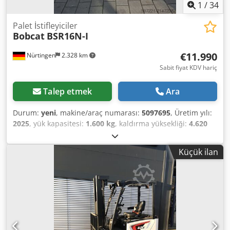
1
/
34
Palet İstifleyiciler
Bobcat
BSR16N-I
€11.990
Nürtingen
2.328 km
Sabit fiyat KDV hariç
Talep etmek
Ara
Durum:
yeni
, makine/araç numarası:
5097695
, Üretim yılı:
2025
, yük kapasitesi:
1.600 kg
, kaldırma yüksekliği:
4.620
mm
, serbest kaldırma:
1.400 mm
, yük merkezi:
600 mm
,
yakıt türü:
elektrikli
, direk tipi:
triplex
, inşaat yüksekliği:
Küçük ilan
2.120 mm
, batarya voltajı:
25,6 V
, çatalların uzunluğu:
1.150 mm
, toplam ağırlık:
1.412 kg
, 5097695 Seri
Numarası: OBWNQ-00000 Cedpfxjytld Ts Ah Eorf Akü
Özellikleri: 25,6V 150Ah