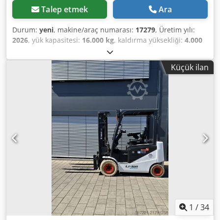
Talep etmek
Ara
Durum:
yeni
, makine/araç numarası:
17279
, Üretim yılı:
2026
, yük kapasitesi:
16.000 kg
, kaldırma yüksekliği:
4.000
mm
, serbest kaldırma:
1.480 mm
, yük merkezi:
600 mm
,
yakıt türü:
dizel
, direk tipi:
triplex
, inşaat yüksekliği:
3.030
Küçük ilan
mm
, çatalların uzunluğu:
2.400 mm
, ön lastik ölçüsü:
12.00-20 100%
, arka lastik boyutu:
12.00-20 100%
, toplam
ağırlık:
19.300 kg
, Donanım:
kabin
, 5218640 Cedjzp T
Auspfx Ah Ejrf Seri Numarası: FDC0H-5107-00494
1
/
34