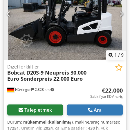
Yanmar. * Ek ataşmanlar için boru hattı. * Hızlı bağlantı
sistemi. * Ek farlar. * Çok iyi durumda. Csdjzr Avvopfx Ah
Ejrf ----Biz bir otomotiv ve inşaat makineleri yetkili
servisiyiz, bağlayıcı olmayan makine teklifi, finansman,
takas, her türlü araç için kiralama ve satın alma
seçenekleri mevcuttur.----
1
/
9
Dizel forkliftler
Bobcat
D20S-9 Neupreis 30.000
Euro Sonderpreis 22.000 Euro
€22.000
Nürtingen
2.328 km
Sabit fiyat KDV hariç
Talep etmek
Ara
Durum:
mükemmel (kullanılmış)
, makine/araç numarası:
17251
, Üretim yılı:
2024
, çalışma saatleri:
430 h
, yük