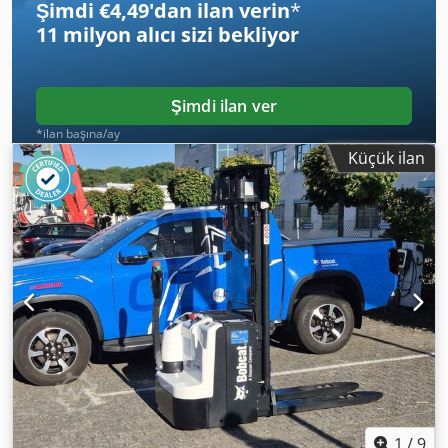
Şimdi €4,49'dan ilan verin
*
11 milyon alıcı
sizi bekliyor
Şimdi ilan ver
*ilan başına/ay
Küçük ilan
1
/
9