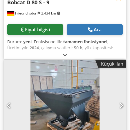
Bobcat
D 80 S - 9
Friedrichsdorf
2.434 km
Fiyat bilgisi
Ara
Durum:
yeni
, Fonksiyonellik:
tamamen fonksiyonel
,
Üretim yılı:
2024
, çalışma saatleri:
50 h
, yük kapasitesi:
8.000 kg
, kaldırma yüksekliği:
4.800 mm
, serbest kaldırma:
1.570 mm
, yakıt türü:
dizel
, direk tipi:
triplex
, inşaat
Küçük ilan
yüksekliği:
2.780 mm
, güç:
59 kW (80,22 bg)
, fork taşıyıcı
genişliği:
2.240 mm
, çatalların uzunluğu:
2.400 mm
, boş
ağırlık:
12.406 kg
, çekiş tipi:
Diesel
, Dizel forkliftler Yük
merkezi: 600 Çatal genişliği: 180 mm Çatal kalınlığı: 75 mm
ISO Sınıfı: Terminal Batı Crodsxr R Efopfx Ah Eef Direk tipi:
Tripleks İletim: dönüştürücü Hız sınıfı: 20 Durum: Yeni
cihaz Teknik durum: Yeni Ön lastik tipi: süper elastik Ön
lastikler Durum: Yeni Arka lastik tipi: Süper elastik Arka
lastikler Durum: Yeni yan kaydırıcı, çatal konumlandırıcı, 3.
valf, 4. valf, arka çalışma lambası, ön çalışma lambası,
ısıtıcı, tam kabin, tam serbest kaldırma, CE sertifikası, iç