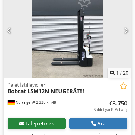
Ah Ejrf Akü Bilgileri: 24V 60Ah
1
/
20
Palet İstifleyiciler
Bobcat
LSM12N NEUGERÄT!!!
€3.750
Nürtingen
2.328 km
Sabit fiyat KDV hariç
Talep etmek
Ara