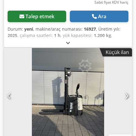
Sabit fiyat KDV hariç
Talep etmek
Ara
Durum:
yeni
, makine/araç numarası:
16927
, Üretim yılı:
2025
, çalışma saatleri:
1 h
, yük kapasitesi:
1.200 kg
,
kaldırma yüksekliği:
3.620 mm
, yük merkezi:
600 mm
, yakıt
türü:
elektrikli
, direk tipi:
simpleks
, inşaat yüksekliği:
Küçük ilan
2.280 mm
, batarya voltajı:
24 V
, çatalların uzunluğu:
1.150
mm
, toplam ağırlık:
576 kg
, 5108763 Credpfxeyv S Rme Ah
Ejf Seri Numarası: OBWNL-003130 Akü Özellikleri: 24V
60Ah