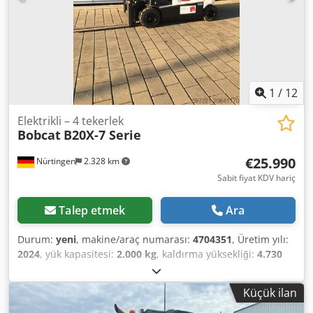
1
/
12
Elektrikli – 4 tekerlek
Bobcat
B20X-7 Serie
€25.990
Nürtingen
2.328 km
Sabit fiyat KDV hariç
Talep etmek
Ara
Durum:
yeni
, makine/araç numarası:
4704351
, Üretim yılı:
2024
, yük kapasitesi:
2.000 kg
, kaldırma yüksekliği:
4.730
mm
, serbest kaldırma:
1.000 mm
, yük merkezi:
500 mm
,
yakıt türü:
elektrikli
, direk tipi:
triplex
, inşaat yüksekliği:
Küçük ilan
2.230 mm
, çatalların uzunluğu:
1.200 mm
, motor tipi:
Elektrikli, üretici: Bobcat Crjdoxz Spwspfx Ah Ejf