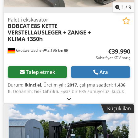
1
/
9
Paletli ekskavatör
BOBCAT
E85 KETTE
VERSTELLAUSLEGER + ZANGE +
KLIMA 1350h
€39.990
Großweitzschen
2.196 km
Sabit fiyat KDV hariç
Talep etmek
Ara
Durum:
ikinci el
, Üretim yılı:
2017
, çalışma saatleri:
1.436
h
, Donanım:
her tahrikli
, Eşsiz bir E85 sunuyoruz, küçük
bir inşaat şirketinden kiralık değil, klima mevcut. *
AYARLANABİLİR DÖNER BOOM (ZAPATALI/PARMAKLIKLI) *
Küçük ilan
Hidrolik kazı kepçesi, isteğe bağlı olarak temin edilebilir,
makul bir ek ücret karşılığında stokta mevcuttur. * Küçük
bir inşaat şirketinden. * Alman yapımı. * Sadece 1350
çalışma saati. * Kauçuk paletler. * 2025'te BOBCAT'ta
büyük bakım yapılmıştır. * 44 kW Dizel motor, üretici: