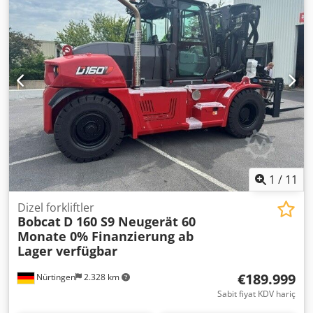
1
/
11
Dizel forkliftler
Bobcat
D 160 S9 Neugerät 60
Monate 0% Finanzierung ab
Lager verfügbar
€189.999
Nürtingen
2.328 km
Sabit fiyat KDV hariç