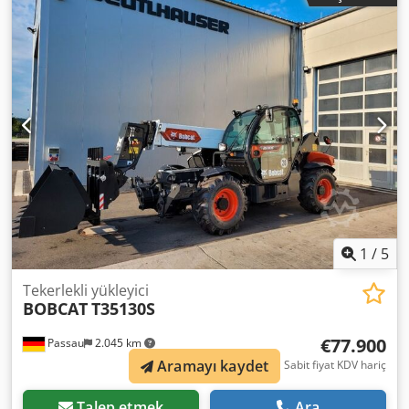
1
/
5
Tekerlekli yükleyici
BOBCAT
T35130S
€77.900
Passau
2.045 km
Aramayı kaydet
Sabit fiyat KDV hariç
Talep etmek
Ara