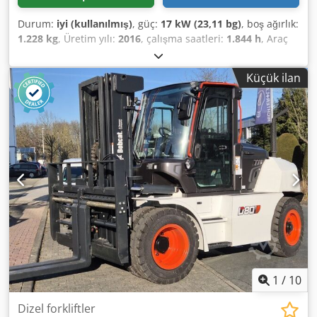
Durum:
iyi (kullanılmış)
, güç:
17 kW (23,11 bg)
, boş ağırlık:
1.228 kg
, Üretim yılı:
2016
, çalışma saatleri:
1.844 h
, Araç
Açıklaması Kompakt Yükleyici BOBCAT S70 Model yılı: 2016
Codpex Elfvsfx Ah Esrf Sayıca: 1.844 saat Ağırlık: 1.228 kg
Küçük ilan
Motor gücü: 17,2 kW - Kova dahil - Mekanik hızlı değiştirici
- Palet çatalları için ek hidrolik devre - Çok temiz makine -
Hemen kullanıma hazır Satış fiyatı: 9.900,-- EUR net Uygun
fiyatlı teslimat da mümkündür!
1
/
10
Dizel forkliftler