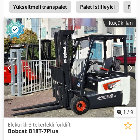
i
merkezi: 500 Crsdpey U R Dcjfx Ah Eef ISO Sınıfı: ISO Sınıf 3
Yükseltmeli transpalet
Palet Istifleyici
Palet
= 2.500 - 4.999 kg Direk tipi: Triplex Şanzıman: Tork
konvertörü Hız sınıfı: 20 Durum: Yeni Teknik durum: Yeni
Küçük ilan
Ön lastik tipi: Süperelastik Ön lastik ölçüsü: 28-9 x15 Ön
lastik durumu: %80 - 100 Arka lastik tipi: Süperelastik Arka
lastik ölçüsü: 6.50x10 Arka lastik durumu: %80 - 100 Yan
kaydırıcı, 3. valf, 4. valf, arka çalışma lambası, ön çalışma
lambası, yük koruma kafesi, tam kabin, tam serbest
kaldırma, CE sertifikası, iç dikiz aynası, dış dikiz aynası,
döner tepe lamba, silecek,
1
/
9
Elektrikli 3 tekerlekli forklift
Bobcat
B18T-7Plus