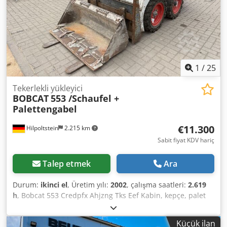
1
/
25
Tekerlekli yükleyici
BOBCAT
553 /Schaufel +
Palettengabel
€11.300
Hilpoltstein
2.215 km
Sabit fiyat KDV hariç
Talep etmek
Ara
Durum:
ikinci el
, Üretim yılı:
2002
, çalışma saatleri:
2.619
h
, Bobcat 553 Credpfx Ahjzng Tks Eef Kabin, kepçe, palet
çatalı
Küçük ilan