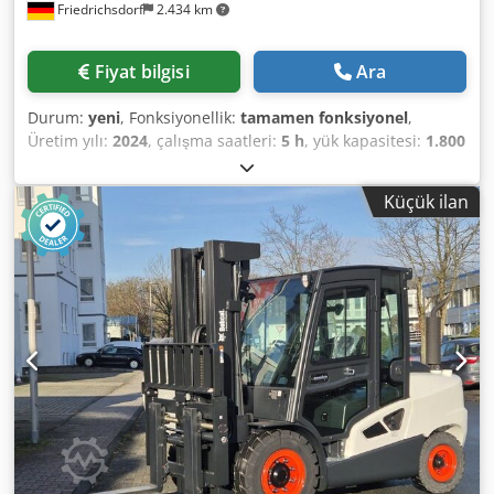
Friedrichsdorf
2.434 km
Fiyat bilgisi
Ara
Durum:
yeni
, Fonksiyonellik:
tamamen fonksiyonel
,
Üretim yılı:
2024
, çalışma saatleri:
5 h
, yük kapasitesi:
1.800
kg
, kaldırma yüksekliği:
4.750 mm
, serbest kaldırma:
1.540
mm
, yakıt türü:
elektrikli
, direk tipi:
triplex
, inşaat
Küçük ilan
yüksekliği:
2.130 mm
, güç:
6 kW (8,16 bg)
, fork taşıyıcı
genişliği:
902 mm
, çatalların uzunluğu:
1.200 mm
, boş
ağırlık:
3.250 kg
, toplam uzunluk:
1.991 mm
, çekiş tipi:
Elektro
, inşaat genişliği:
1.090 mm
, Elektrikli 3 tekerlekli
forklift Yük ağırlık merkezi: 500 Çatal genişliği: 100 mm
Çatal kalınlığı: 35 mm ISO sınıfı: ISO sınıfı 2 = 1.000 - 2.500
kg Direk tipi: Tripleks Hız sınıfı: 15 Durum: Yeni makine
Teknik durum: Yeni Ön lastik tipi: Süperelastik Ön lastikler
Boyut: 18x7-8 Ön lastikler Durum: Yeni Arka lastikler Tip:
Süperelastik Arka lastikler Boyut: 15x4-5-8 Arka lastikler
Durum: Yeni Akü Volt: 48V Akü Ah: 625Ah Pil Üreticisi:
Midac Csdpfow N Tp Nox Ah Eerf Pil Türü: PzS Batarya
yapım yılı: 2024 Pil Durumu: Yeni Sideshift, 3. valf, 4. valf,