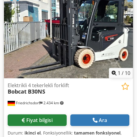
Elektro
, inşaat genişliği:
820 mm
, Yüksek kaldırma
kamyonu Yük ağırlık merkezi: 600 Çatal genişliği: 560 mm
Direk tipi: Tripleks Durum: Yeni kamyon Teknik durum:
Yeni Ön lastik tipi: Poliüretan Ön lastiklerin durumu: %80 -
%100 Arka lastikler Tip: Poliüretan Arka lastiklerin durumu:
%80 - %100 Akü Volt: 24V Akü Ah: 300Ah Pil tipi: PzS
Batarya yapım yılı: 2024 Akü durumu: %80 - %100 Tam
serbest vuruş, CE sertifikası, Crodpowzpc Defx Ah Eef Akü
hücreleri için akuamatik
1
/
10
Elektrikli 4 tekerlekli forklift
Bobcat
B30NS
Friedrichsdorf
2.434 km
Fiyat bilgisi
Ara
Durum:
ikinci el
, Fonksiyonellik:
tamamen fonksiyonel
,