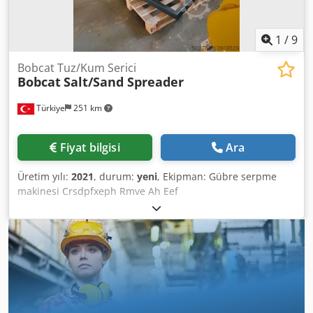
ayna, dış ayna, döner tepe lambası, koltuk, Ön ve arka
kamera
1
/
9
Bobcat Tuz/Kum Serici
Bobcat
Salt/Sand Spreader
Türkiye
251 km
Fiyat bilgisi
Ara
Üretim yılı:
2021
, durum:
yeni
, Ekipman: Gübre serpme
makinesi Crsdpfxeph Rmve Ah Eef