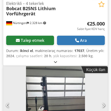
Elektrikli – 4 tekerlek
Bobcat
B25NS Lithium
Vorführgerät
€25.000
Nürtingen
2.328 km
Sabit fiyat KDV hariç
Talep etmek
Ara
Durum:
ikinci el
, makine/araç numarası:
17037
, Üretim yılı:
2024
, çalışma saatleri:
20 h
, yük kapasitesi:
2.500 kg
,
kaldırma yüksekliği:
4.710 mm
, serbest kaldırma:
1.700
mm
, yük merkezi:
500 mm
, yakıt türü:
elektrikli
, direk tipi:
Küçük ilan
triplex
, inşaat yüksekliği:
2.180 mm
, batarya voltajı:
48 V
,
çatalların uzunluğu:
1.200 mm
, ön lastik ölçüsü:
23X9-10
,
arka lastik boyutu:
18X7-8
, toplam ağırlık:
3.552 kg
,
5141046 Cjdpfoy Hau Isx Ah Ejrf Seri Numarası: FBA47-
4880-01823 Akü Detayları: 48V 600Ah Lityum