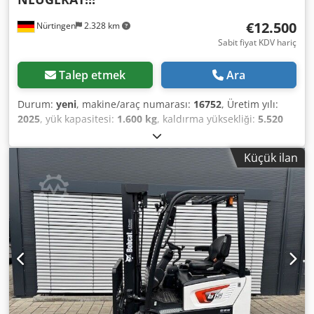
€12.500
Nürtingen
2.328 km
Sabit fiyat KDV hariç
Talep etmek
Ara
Durum:
yeni
, makine/araç numarası:
16752
, Üretim yılı:
2025
, yük kapasitesi:
1.600 kg
, kaldırma yüksekliği:
5.520
mm
, serbest kaldırma:
1.820 mm
, yük merkezi:
600 mm
,
yakıt türü:
elektrikli
, direk tipi:
triplex
, inşaat yüksekliği:
Küçük ilan
2.408 mm
, batarya voltajı:
24 V
, çatalların uzunluğu:
1.150
mm
, ön lastik ölçüsü:
Tandem
, arka lastik boyutu:
, toplam
ağırlık:
1.222 kg
, 5041176 Cjdox Nk Hyspfx Ah Ejrf Seri
Numarası: OBWNE-000719 Akü Özellikleri: 24 Volt 150 Ah