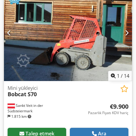
1
/
14
Mini yükleyici
Bobcat
S70
€9.900
Sankt Veit in der
Südsteiermark
Pazarlık Fiyatı KDV hariç
1.815 km
Talep etmek
Ara