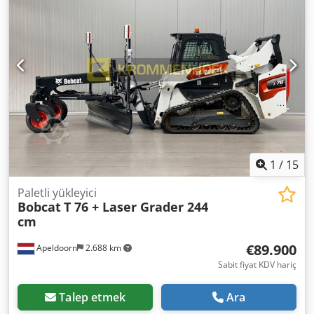
hidrolik devre - Çalışma lambası(-ları) - Kauçuk paletler -
Yüksek debi - Hidrolik hızlı değiştirici Cjdpfoyc Nxtsx Af Esrf
- Radyo = Notlar = Aktarma organı Standart / Seviye: Stage
IV / Tier IV final Genel Üretim ülkesi: ABD Durum CE tipi: CE
Yüksek debili ek hidrolik, 2 vitesli sürüş, şasi süspansiyonu,
ek çalışma farları, hidrolik hızlı değiştirici, radyo, havalı
süspansiyonlu koltuk, orijinal boya!
1
/
15
Paletli yükleyici
Bobcat
T 76 + Laser Grader 244
cm
€89.900
Apeldoorn
2.688 km
Sabit fiyat KDV hariç
Talep etmek
Ara