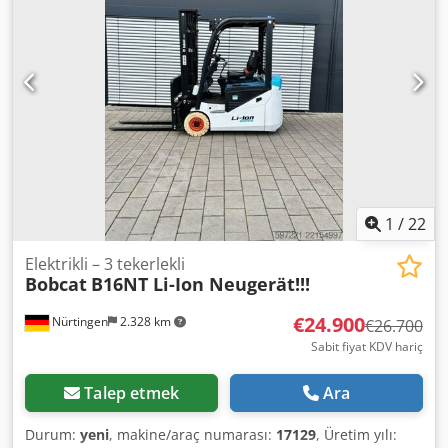
kg
, 5174822 Csdpfx Ajzfd D Isf Eerf Seri Numarası: OBA07-
000027 Akü Özellikleri: 51,2V 277Ah
1
/
22
Elektrikli – 3 tekerlekli
Bobcat
B16NT Li-Ion Neugerät!!!
€24.900
Nürtingen
2.328 km
€26.700
Sabit fiyat KDV hariç
Talep etmek
Ara
Durum:
yeni
, makine/araç numarası:
17129
, Üretim yılı: