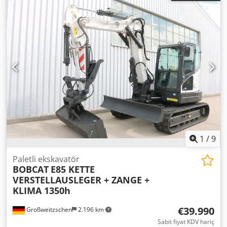
genişliği:
902 mm
, çatalların uzunluğu:
1.200 mm
, boş
ağırlık:
3.250 kg
, toplam uzunluk:
1.991 mm
, çekiş tipi:
Elektro
, inşaat genişliği:
1.090 mm
, Elektrikli 3 tekerlekli
forklift Yük ağırlık merkezi: 500 Çatal genişliği: 100 mm
Çatal kalınlığı: 35 mm ISO sınıfı: ISO sınıfı 2 = 1.000 - 2.500
kg Direk tipi: Tripleks Hız sınıfı: 15 Durum: Yeni makine
Teknik durum: Yeni Ön lastik tipi: Süperelastik Ön lastikler
Boyut: 18x7-8 Ön lastikler Durum: Yeni Arka lastikler Tip:
Süperelastik Arka lastikler Boyut: 15x4-5-8 Arka lastikler
Durum: Yeni Akü Volt: 48V Akü Ah: 625Ah Pil Üreticisi:
Midac Pil Türü: PzS Batarya yapım yılı: 2024 Pil Durumu:
Yeni Sideshift, Cedpfxsw N Tp Ns Af Ejrf 3. valf, 4. valf, Arka
çalışma lambaları, Ön çalışma lambaları, Tam serbest
1
/
9
kaldırma, CE Sertifikası, İç ayna, Döner tepe lambası,
Paletli ekskavatör
BOBCAT
E85 KETTE
VERSTELLAUSLEGER + ZANGE +
KLIMA 1350h
€39.990
Großweitzschen
2.196 km
Sabit fiyat KDV hariç