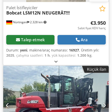
Palet İstifleyiciler
Bobcat
LSM12N NEUGERÄT!!!
€3.950
Nürtingen
2.328 km
Sabit fiyat KDV hariç
Talep etmek
Ara
Durum:
yeni
, makine/araç numarası:
16927
, Üretim yılı:
2025
, çalışma saatleri:
1 h
, yük kapasitesi:
1.200 kg
,
kaldırma yüksekliği:
3.620 mm
, yük merkezi:
600 mm
, yakıt
türü:
elektrikli
, direk tipi:
simpleks
, inşaat yüksekliği:
Küçük ilan
2.280 mm
, batarya voltajı:
24 V
, çatalların uzunluğu:
1.150
mm
, toplam ağırlık:
576 kg
, 5108763 Seri Numarası:
OBWNL-003130 Cedpoyv S Rmofx Af Esrf Akü Özellikleri:
24V 60Ah