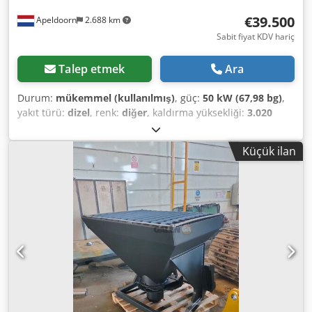
€39.500
Apeldoorn
2.688 km
Sabit fiyat KDV hariç
Talep etmek
Ara
Durum:
mükemmel (kullanılmış)
, güç:
50 kW (67,98 bg)
,
yakıt türü:
dizel
, renk:
diğer
, kaldırma yüksekliği:
3.020
mm
, Üretim yılı:
2021
, çalışma saatleri:
2.227 h
, Üretim yılı:
2021 Boş ağırlık: 3.664 kg Ölçüler (U x G x Y): 337 x 173 x
Küçük ilan
198 cm Direksiyon: Sabit Motor markası: Bobcat CE işareti:
evet Teknik durum: çok iyi Görsel durum: çok iyi = Diğer
seçenekler ve aksesuarlar = - 3. hidrolik devre - Üfleç =
Notlar = Aktarma organı Aşama / Seviye: Stage IV / Tier IV
final Durum CE tipi: CE Cjdsy D D Rzjpfx Af Esrf Isıtmalı
kapalı kabin, SJC joystick kontrolü, yeni kauçuk paletler,
lüks ekran