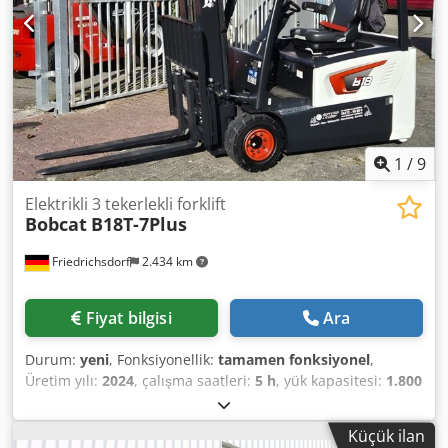
1
/
9
Elektrikli 3 tekerlekli forklift
Bobcat
B18T-7Plus
Friedrichsdorf
2.434 km
Fiyat bilgisi
Ara
Durum:
yeni
, Fonksiyonellik:
tamamen fonksiyonel
,
Üretim yılı:
2024
, çalışma saatleri:
5 h
, yük kapasitesi:
1.800
kg
, kaldırma yüksekliği:
4.750 mm
, serbest kaldırma:
1.540
mm
, yakıt türü:
elektrikli
, direk tipi:
triplex
, inşaat
Küçük ilan
yüksekliği:
2.130 mm
, güç:
6 kW (8,16 bg)
, fork taşıyıcı