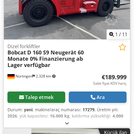
1
/
11
Dizel forkliftler
Bobcat
D 160 S9 Neugerät 60
Monate 0% Finanzierung ab
Lager verfügbar
€189.999
Nürtingen
2.328 km
Sabit fiyat KDV hariç
Talep etmek
Ara
Durum:
yeni
, makine/araç numarası:
17279
, Üretim yılı:
2026
, yük kapasitesi:
16.000 kg
, kaldırma yüksekliği:
4.000
mm
, serbest kaldırma:
1.480 mm
, yük merkezi:
600 mm
,
yakıt türü:
dizel
, direk tipi:
triplex
, inşaat yüksekliği:
3.030
Küçük ilan