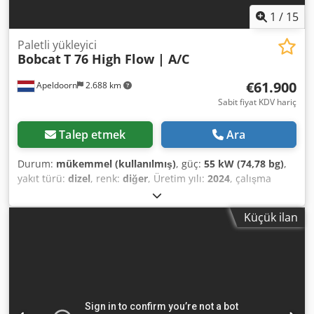
1
/
15
Paletli yükleyici
Bobcat
T 76 High Flow | A/C
€61.900
Apeldoorn
2.688 km
Sabit fiyat KDV hariç
Talep etmek
Ara
Durum:
mükemmel (kullanılmış)
, güç:
55 kW (74,78 bg)
,
yakıt türü:
dizel
, renk:
diğer
, Üretim yılı:
2024
, çalışma
saatleri:
1.231 h
, Donanım:
klima
, Teknik Bilgiler Silindir
sayısı: 4 Motor hacmi: 2.400 cc Direksiyon: Sert direksiyon
Küçük ilan
Motor markası: Bobcat Boş ağırlık: 4.898 kg Boyutlar (U x G
x Y): 390 x 186 x 206 cm Fonksiyonel Hızlı değişim sistemi:
Evet CE işareti: evet Durum Teknik durum: çok iyi Optik
durum: çok iyi = Diğer Seçenekler ve Donanımlar = Crodpfx
Afjw U Itae Eef - 3. hidrolik devre - Çalışma lambası/ları -
Kauçuk paletler - Yüksek debi - Hidrolik hızlı bağlantı - LED
aydınlatma - Sinyal lambası - İki hız = Notlar = Aktarma