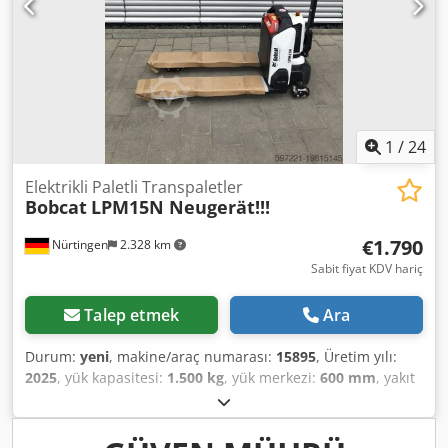
1
/
24
Elektrikli Paletli Transpaletler
Bobcat
LPM15N Neugerät!!!
€1.790
Nürtingen
2.328 km
Sabit fiyat KDV hariç
Talep etmek
Ara
Durum:
yeni
, makine/araç numarası:
15895
, Üretim yılı:
2025
, yük kapasitesi:
1.500 kg
, yük merkezi:
600 mm
, yakıt
türü:
elektrikli
, direk tipi:
diğer
, inşaat yüksekliği:
700 mm
,
çatalların uzunluğu:
1.150 mm
, ön lastik ölçüsü:
, arka
lastik boyutu:
, toplam ağırlık:
150 kg
, motor tipi: Elektrikli,