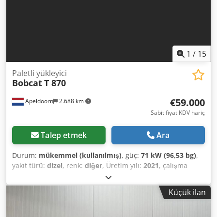
Notlar = Aktarma organı Emisyon seviyesi: Stage V / Tier IV
final Genel Üretim ülkesi: Fransa
1
/
15
Paletli yükleyici
Bobcat
T 870
€59.000
Apeldoorn
2.688 km
Sabit fiyat KDV hariç
Talep etmek
Ara
Durum:
mükemmel (kullanılmış)
, güç:
71 kW (96,53 bg)
,
yakıt türü:
dizel
, renk:
diğer
, Üretim yılı:
2021
, çalışma
saatleri:
3.534 h
, Donanım:
klima
, Üretim yılı: 2021 Boş
ağırlık: 5.863 kg Boyutlar (U x G x Y): 390 x 215 x 212 cm
Küçük ilan
Direksiyon: Sabit Motor tipi: Bobcat D34 Hızlı değişim
sistemi: Evet CE işareti: evet Teknik durumu: çok iyi Görsel
durumu: çok iyi = Diğer Seçenekler ve Donanımlar = - 3.