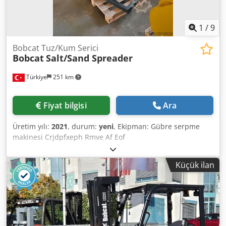
1
/
9
Bobcat Tuz/Kum Serici
Bobcat
Salt/Sand Spreader
Türkiye
251 km
Fiyat bilgisi
Ara
Üretim yılı:
2021
, durum:
yeni
, Ekipman: Gübre serpme
makinesi Crjdpfxeph Rmve Af Eof
Küçük ilan