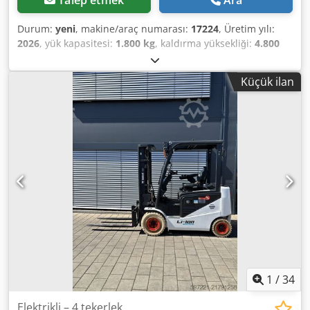
Talep etmek
Ara
Durum:
yeni
, makine/araç numarası:
17224
, Üretim yılı:
2026
, yük kapasitesi:
1.800 kg
, kaldırma yüksekliği:
4.800
mm
, serbest kaldırma:
1.484 mm
, yük merkezi:
500 mm
,
yakıt türü:
elektrikli
, direk tipi:
triplex
, inşaat yüksekliği:
Küçük ilan
2.215 mm
, batarya voltajı:
51,2 V
, çatalların uzunluğu:
1.150 mm
, ön lastik ölçüsü:
18x7-6 weiss
, arka lastik
boyutu:
16x6-8 weiss
, toplam ağırlık:
3.460 kg
, 5230052
Cedpfx Afezp Tz De Esrf Seri Numarası: OBA06-000030 Akü
Detayları: 51,2V 277Ah Lityum İyon
1
/
34
Elektrikli – 4 tekerlek