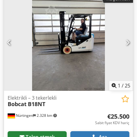
mm
, çatalların uzunluğu:
2.400 mm
, ön lastik ölçüsü:
12.00-20 100%
, arka lastik boyutu:
12.00-20 100%
, toplam
ağırlık:
19.300 kg
, Donanım:
kabin
, 5218640 Seri Numarası:
FDC0H-5107-00494 Cedpfjzp T Ausx Af Esrf
1
/
25
Elektrikli – 3 tekerlekli
Bobcat
B18NT
€25.500
Nürtingen
2.328 km
Sabit fiyat KDV hariç