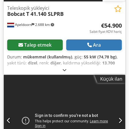
Teleskopik yükleyici
Bobcat
T 41.140 SLPRB
€54.900
Apeldoorn
2.688 km
Sabit fiyat KDV hariç
Talep etmek
Ara
Durum:
mükemmel (kullanılmış)
, güç:
55 kW (74,78 bg)
,
yakıt türü:
dizel
, renk:
diğer
, kaldırma yüksekliği:
13.700
mm
, direk tipi:
triplex
, Üretim yılı:
2022
, çalışma saatleri:
1.210 h
, Genel Bilgiler Üretim yılı: 2022 Teknik Bilgiler
Küçük ilan
Silindir sayısı: 4 Motor tipi: Bobcat D34 Boş ağırlık: 10.180
kg Boyutlar (U x G x Y): 611 x 242 x 252 cm Fonksiyonel
Kaldırma kapasitesi: 4.100 kg Csdsy U Ntvepfx Af Ejrf
Maksimum erişim mesafesi: 940 cm Hızlı değişim sistemi:
Evet CE işareti: evet Durum Teknik durum: çok iyi Görsel
durum: çok iyi = Diğer seçenekler ve aksesuarlar = - 3.
hidrolik devre - Çalışma lambası - Fan - Çamurluklar - Palet
çatalları - Hızlı değişim - Uyarı lambası - Destek ayakları =