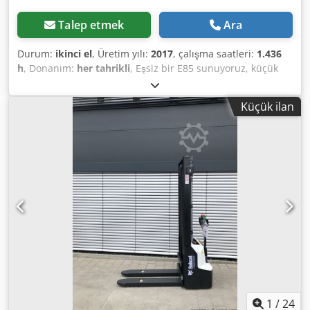
Talep etmek
Ara
Durum:
ikinci el
, Üretim yılı:
2017
, çalışma saatleri:
1.436
h
, Donanım:
her tahrikli
, Eşsiz bir E85 sunuyoruz, küçük
bir inşaat şirketinden kiralık değil, klima mevcut. *
AYARLANABİLİR DÖNER BOOM (ZAPATALI/PARMAKLIKLI) *
Küçük ilan
Hidrolik kazı kepçesi, isteğe bağlı olarak temin edilebilir,
makul bir ek ücret karşılığında stokta mevcuttur. * Küçük
bir inşaat şirketinden. * Alman yapımı. * Sadece 1350
çalışma saati. * Kauçuk paletler. * 2025'te BOBCAT'ta
büyük bakım yapılmıştır. Crjdpfx Aozr Avvjf Eof * 44 kW
Dizel motor, üretici: Yanmar. * Ek ataşmanlar için boru
hattı. * Hızlı bağlantı sistemi. * Ek farlar. * Çok iyi
durumda. ----Biz bir otomotiv ve inşaat makineleri yetkili
servisiyiz, bağlayıcı olmayan makine teklifi, finansman,
takas, her türlü araç için kiralama ve satın alma
seçenekleri mevcuttur.----
1
/
24