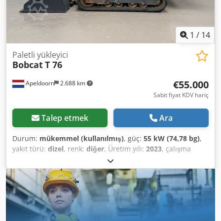
süspansiyonlu koltuk
1
/
14
Paletli yükleyici
Bobcat
T 76
€55.000
Apeldoorn
2.688 km
Sabit fiyat KDV hariç
Talep etmek
Ara
Durum:
mükemmel (kullanılmış)
, güç:
55 kW (74,78 bg)
,
yakıt türü:
dizel
, renk:
diğer
, Üretim yılı:
2023
, çalışma
saatleri:
1.585 h
, Donanım:
klima
, Boş ağırlık: 4.898 kg
Boyutlar (U x G x Y): 395 x 220 x 208 cm Direksiyon: sabit
dingil Motor markası: Bobcat CE işareti: evet Teknik durum:
çok iyi Görsel durum: çok iyi = Diğer seçenekler ve
aksesuarlar = - 3. hidrolik devre - Yüksek debi - Son
kompansatör = Notlar = Aktarma organı Cedpsy D D Slofx