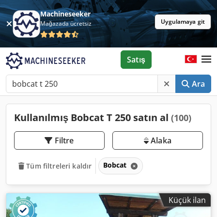
Machineseeker
Uygulamaya git
Mağazada ücretsiz
Satış
Ara
Kullanılmış Bobcat T 250 satın al
(100)
Filtre
Alaka
Bobcat
Tüm filtreleri kaldır
Küçük ilan