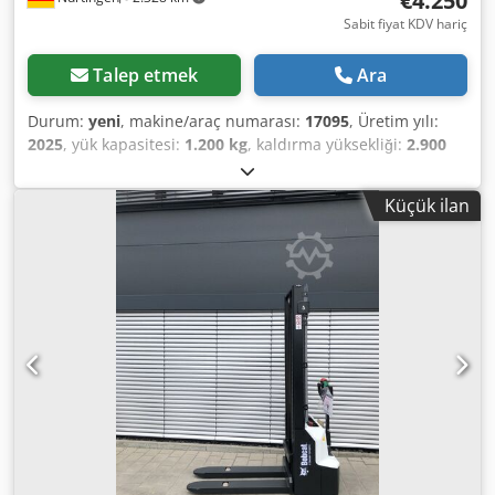
€4.250
Sabit fiyat KDV hariç
Talep etmek
Ara
Durum:
yeni
, makine/araç numarası:
17095
, Üretim yılı:
2025
, yük kapasitesi:
1.200 kg
, kaldırma yüksekliği:
2.900
mm
, yük merkezi:
600 mm
, yakıt türü:
elektrikli
, direk tipi:
simpleks
, inşaat yüksekliği:
1.970 mm
, batarya voltajı:
24
Küçük ilan
V
, çatalların uzunluğu:
1.150 mm
, toplam ağırlık:
665 kg
,
5180321 Seri Numarası: OBWNR-000081 Credpozfd Dbefx
Af Ejf Akü Bilgileri: 24V 60Ah