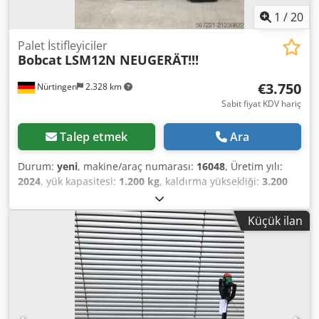
1
/
20
Palet İstifleyiciler
Bobcat
LSM12N NEUGERÄT!!!
€3.750
Nürtingen
2.328 km
Sabit fiyat KDV hariç
Talep etmek
Ara
Durum:
yeni
, makine/araç numarası:
16048
, Üretim yılı:
2024
, yük kapasitesi:
1.200 kg
, kaldırma yüksekliği:
3.200
mm
, yük merkezi:
600 mm
, yakıt türü:
elektrikli
, direk tipi:
simpleks
, inşaat yüksekliği:
2.080 mm
, batarya voltajı:
24
Küçük ilan
V
, çatalların uzunluğu:
1.150 mm
, toplam ağırlık:
576 kg
,
5076939 Seri Numarası: OBWNL-002740 Akü Özellikleri:
24V 60Ah Crodpfx Afeykc Rro Eof