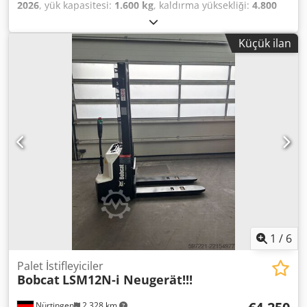
2026
, yük kapasitesi:
1.600 kg
, kaldırma yüksekliği:
4.800
mm
, serbest kaldırma:
1.484 mm
, yük merkezi:
500 mm
,
yakıt türü:
elektrikli
, direk tipi:
triplex
, inşaat yüksekliği:
Küçük ilan
2.215 mm
, batarya voltajı:
51,2 V
, çatalların uzunluğu:
1.200 mm
, ön lastik ölçüsü:
18x7-8 non marking
, arka
lastik boyutu:
16x6-8 non marking
, toplam ağırlık:
3.290
kg
, 5174830 Credozfd Dzepfx Af Eof Seri Numarası: OBA05-
000013 Akü Detayları: 51,2V 277Ah
1
/
6
Palet İstifleyiciler
Bobcat
LSM12N-i Neugerät!!!
Nürtingen
2.328 km