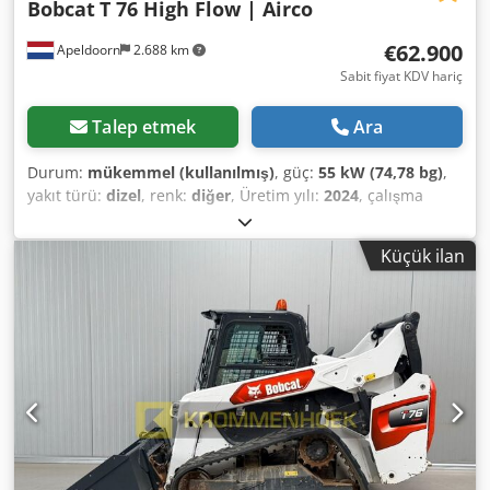
Bobcat
T 76 High Flow | Airco
€62.900
Apeldoorn
2.688 km
Sabit fiyat KDV hariç
Talep etmek
Ara
Durum:
mükemmel (kullanılmış)
, güç:
55 kW (74,78 bg)
,
yakıt türü:
dizel
, renk:
diğer
, Üretim yılı:
2024
, çalışma
saatleri:
916 h
, Donanım:
klima
, Teknik Bilgiler Silindir
sayısı: 4 Motor hacmi: 2.400 cc Şasi tipi: sabit Direksiyon:
Küçük ilan
Bock Motor markası: Bobcat Boş ağırlık: 4.898 kg Boyutlar
(U x G x Y): 390 x 186 x 206 cm Fonksiyonel Hızlı değişim
sistemi: Evet CE işareti: evet Durum Teknik durum: çok iyi
Görsel durum: çok iyi = Diğer Seçenekler ve Ekipmanlar = -
Çalışma lambası/ları - Bom süspansiyonu - Kauçuk paletler
- Yüksek debi - Hidrolik hızlı değiştirici - Sinyal lambası - İki
hız = Notlar = Aktarma organı Emisyon seviyesi (Tier): Stage
V / Tier IV final Cjdpfoxn S N Rox Af Eorf Genel Üretim
ülkesi: ABD Durum CE tipi: CE Hidrolik hızlı değiştirici, 2
hız, Büyük ekran, Geri görüş kamerası, Klima, Havalı