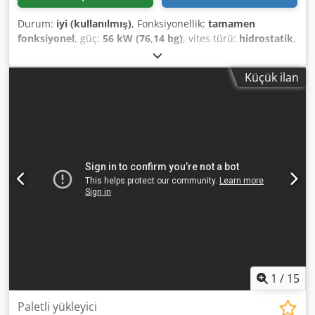
Durum:
iyi (kullanılmış)
, Fonksiyonellik:
tamamen
fonksiyonel
, güç:
56 kW (76,14 bg)
, vites türü:
hidrostatik
,
yakıt türü:
dizel
, kaldırma gücü:
2.200 kg/m
, Üretim yılı:
2008
, çalışma saatleri:
4.871 h
, Donanım:
kabin, palet
Küçük ilan
çatalları
, BOBCAT T2250 Teleskopik Yükleyici Üretim Yılı:
2008 Sayaç göstergesine göre 4.871 saat çalışılmıştır. 2,2
ton kaldırma kapasitesi 5 metre kaldırma yüksekliği 56 kW
2 kademeli hidrostatik şanzıman Sadece 198 cm yüksekliğe
sahip Sadece 190 cm genişliğe sahip - Çatal dahil -
Mekanik hızlı bağlantı sistemi - Çatal taşıyıcısına kadar ek
hidrolik devre - Dört çeker - 3 farklı direksiyon modu -
Joystick ile kontrol - Geri görüş kamerası - Isıtma sistemi
olan kabin - Sinyal lambaları olan aydınlatma sistemi -
Hemen kullanıma hazır - İyi durumda lastikler -
Hollanda'da kullanılabilirlik onayı dahil Satış fiyatı:
21.900,00 € (net) Crsdpszr En Ijfx Af Esf Uygun fiyatlı
teslimat da mümkündür! Ek ücret karşılığında yeni bir kova
veya yeni bir çalışma sepeti de sağlanabilir!
1
/
15
Paletli yükleyici