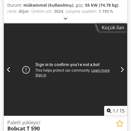
Durum:
mükemmel (kullanılmış)
, güç:
55 kW (74,78 bg)
,
renk:
diğer
, Üretim yılı:
2024
, çalışma saatleri:
1.192 h
,
Donanım:
klima
, Üretim yılı: 2024 Boş ağırlık: 4.898 kg Şasi
tipi: Sabit Direksiyon: Sabit Cedoyl Iulepfx Af Eerf Motor
Küçük ilan
markası: Bobcat Hızlı değiştirme sistemi: Evet CE işareti:
evet Teknik durumu: Çok iyi Görsel durumu: Çok iyi = Ek
seçenekler ve donanımlar = - Çalışma lambası - Üfleyici -
Kauçuk paletler - Yüksek debi - Hidrolik hızlı bağlantı -
Radyo-Bluetooth - Sinyal lambası - İki hız = Açıklamalar =
Güç aktarma organı Aşama: Stage V / Tier IV final Genel
Üretim ülkesi: ABD Durum CE tipi: CE Kullanılmış Bobcat
T76, yeni HD 96 / 244 cm finişer ve lazer sistemi ile Bobcat
aşağıdaki donanım seçenekleri ile: Hidrolik hızlı bağlantı,
çift hız, büyük ekran, havalı koltuk, klima, geri görüş
kamerası, yüksek debi Finişer yenidir ve direkler ile iki
Bobcat LR410 lazer alıcı ile donatılmıştır. Talep üzerine ek
ataşmanlar temin edilebilir.
1
/
15
Paletli yükleyici
Bobcat
T 590