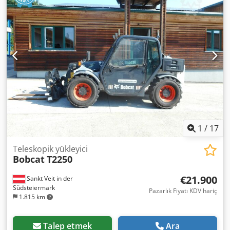
1
/
17
Teleskopik yükleyici
Bobcat
T2250
€21.900
Sankt Veit in der
Südsteiermark
Pazarlık Fiyatı KDV hariç
1.815 km
Talep etmek
Ara