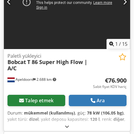
organı Aşama (Tier): Stage V / Tier IV final Genel Üretim
ülkesi: ABD Durum CE tipi: CE Toprak kovası, hidrolik Power
Bobtach, 2 vitesli şanzıman, geri görüş kamerası, yüksek
performanslı hidrolik sistem, büyük ekran, hava
süspansiyonlu koltuk
1
/
15
Paletli yükleyici
Bobcat
T 86 Super High Flow |
A/C
€76.900
Apeldoorn
2.688 km
Sabit fiyat KDV hariç
Talep etmek
Ara
Durum:
mükemmel (kullanılmış)
, güç:
78 kW (106,05 bg)
,
yakıt türü:
dizel
, yakıt deposu kapasitesi:
120 l
, renk:
diğer
,
kaldırma yüksekliği:
3.350 mm
, Üretim yılı:
2023
, çalışma
saatleri:
1.168 h
, Donanım:
klima
, Silindir sayısı: 4 Azami