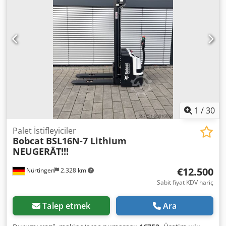
1
/
30
Palet İstifleyiciler
Bobcat
BSL16N-7 Lithium
NEUGERÄT!!!
€12.500
Nürtingen
2.328 km
Sabit fiyat KDV hariç
Talep etmek
Ara