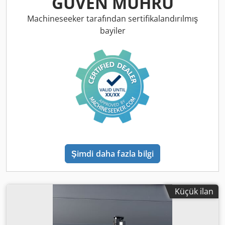
GÜVEN MÜHRÜ
üretici: Bobcat Cedow R A Dlepfx Af Esrf
Machineseeker tarafından sertifikalandırılmış
bayiler
Şimdi daha fazla bilgi
Küçük ilan