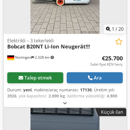
1
/
20
Elektrikli – 3 tekerlekli
Bobcat
B20NT Li-Ion Neugerät!!!
€25.700
Nürtingen
2.328 km
Sabit fiyat KDV hariç
Talep etmek
Ara
Durum:
yeni
, makine/araç numarası:
17130
, Üretim yılı:
2026
, yük kapasitesi:
2.000 kg
, kaldırma yüksekliği:
4.800
mm
, serbest kaldırma:
1.484 mm
, yük merkezi:
500 mm
,
yakıt türü:
elektrikli
, direk tipi:
triplex
, inşaat yüksekliği:
Küçük ilan
2.215 mm
, batarya voltajı:
51,2 V
, çatalların uzunluğu:
1.200 mm
, ön lastik ölçüsü:
200/50-10 non-marking
, arka
lastik boyutu:
16x6-8 non marking
, toplam ağırlık:
3.790