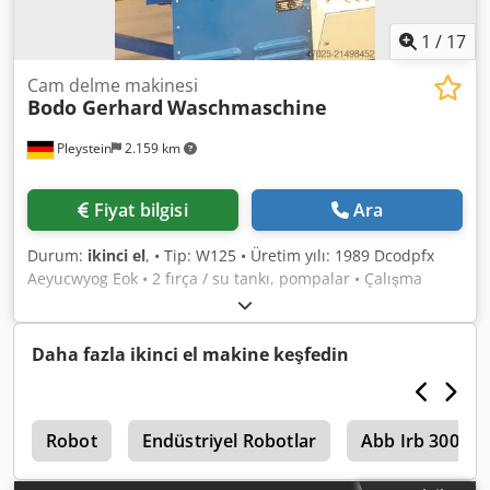
1
/
17
Cam delme makinesi
Bodo Gerhard
Waschmaschine
Pleystein
2.159 km
Fiyat bilgisi
Ara
Durum:
ikinci el
, • Tip: W125 • Üretim yılı: 1989 Dcodpfx
Aeyucwyog Eok • 2 fırça / su tankı, pompalar • Çalışma
yönü: Sağdan sola • Üstü açık • Yıkama fırçaları 130 cm
yüksekliğinde • Isıtma sistemi • Fiyat: Talep üzerine
Daha fazla ikinci el makine keşfedin
i
Robot
Endüstriyel Robotlar
Abb Irb 3000