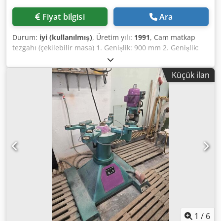
Fiyat bilgisi
Ara
Durum:
iyi (kullanılmış)
, Üretim yılı:
1991
, Cam matkap
tezgahı (çekilebilir masa) 1. Genişlik: 900 mm 2. Genişlik:
1800 mm / kollar tamamen açıldığında Yükseklik: 1600 mm
Derinlik: 1200 mm Dsdozfhd Ejpfx Ag Esck Durum: iyi,
Küçük ilan
kullanılmış
1
/
6