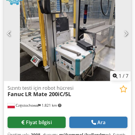
1
/
7
Sızıntı testi için robot hücresi
Fanuc
LR Mate 200iC/5L
Częstochowa
1.821 km
Fiyat bilgisi
Ara
Üretim yılı:
2008
, durum:
mükemmel (kullanılmış)
, Sızıntı