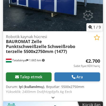
1
/
9
Robotik kaynak hücresi
BAUROMAT Zelle
Punktschweißzelle
Schweißrobo
terzelle 5500x2750mm (1477)
€2.700
Tatabánya
1.665 km
Sabit fiyat KDV hariç
Talep etmek
Ara
Durum:
iyi (kullanılmış)
, Boyutlar: 5500x2750mm
Yükseklik: 2400mm Dsdjhtzgdjpfx Ag Eeck
Küçük ilan