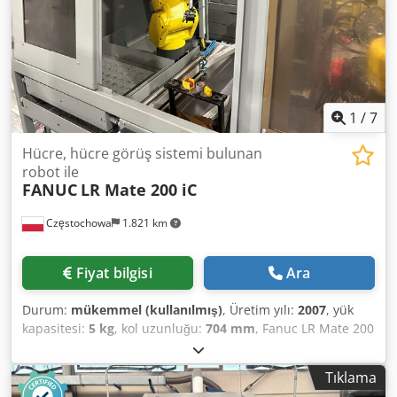
1
/
7
Hücre, hücre görüş sistemi bulunan
robot ile
FANUC
LR Mate 200 iC
Częstochowa
1.821 km
Fiyat bilgisi
Ara
Durum:
mükemmel (kullanılmış)
, Üretim yılı:
2007
, yük
kapasitesi:
5 kg
, kol uzunluğu:
704 mm
, Fanuc LR Mate 200
iC Robot (E-29388) hücre görüş sistemi ile Menşei: Japonya
Yıl: 2007 Kontrol ünitesi: R-30iA MATE Eksen sayısı: 6
Tıklama
Taşıma kapasitesi: 5 kg Erişim mesafesi: 704 mm