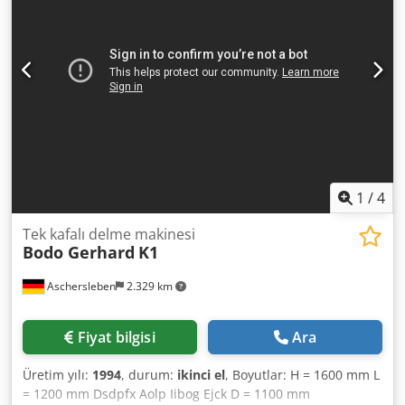
1
/
4
Tek kafalı delme makinesi
Bodo Gerhard
K1
Aschersleben
2.329 km
Fiyat bilgisi
Ara
Üretim yılı:
1994
, durum:
ikinci el
, Boyutlar: H = 1600 mm L
= 1200 mm Dsdpfx Aolp Iibog Ejck D = 1100 mm