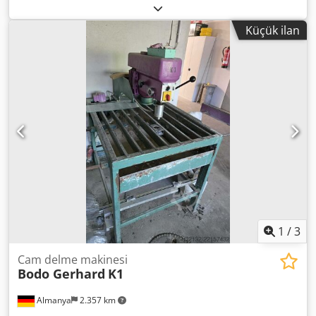
Küçük ilan
1
/
3
Cam delme makinesi
Bodo Gerhard
K1
Almanya
2.357 km