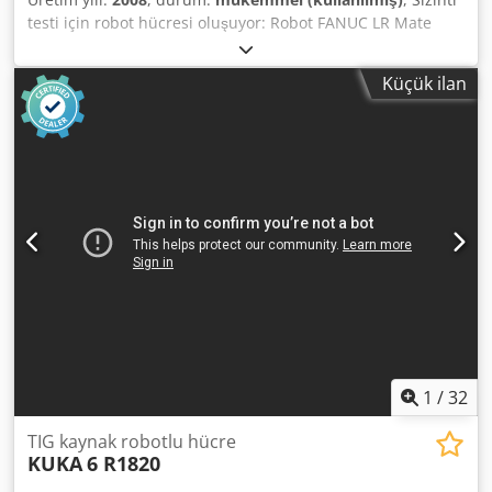
testi için robot hücresi oluşuyor: Robot FANUC LR Mate
200iC/5L - 2008, Dcedpen D D E Tofx Ag Esk Ölçümler için 8
ışık perdesi ile donatılmış masa, LTC - 502 tipi sızıntı testi
Küçük ilan
için 2 adet Innomatec ekipmanı. Hücre bir güvenlik
sistemine ve CE
1
/
32
TIG kaynak robotlu hücre
KUKA
6 R1820