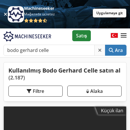
Machineseeker
Uygulamaya git
Mağazada ücretsiz
Satış
Ara
Kullanılmış Bodo Gerhard Celle satın al
(2.187)
Filtre
Alaka
Küçük ilan