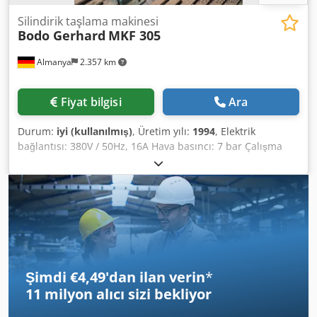
Silindirik taşlama makinesi
Bodo Gerhard
MKF 305
Almanya
2.357 km
Fiyat bilgisi
Ara
Durum:
iyi (kullanılmış)
, Üretim yılı:
1994
, Elektrik
bağlantısı: 380V / 50Hz, 16A Hava basıncı: 7 bar Çalışma
yüksekliği: 1005 mm Genişlik: 1300 mm Yükseklik: 1500 mm
Derinlik: 1200 mm Dsdpfezaak Uox Ag Eeck Ağırlık: yaklaşık
300 kg Durum: iyi, kullanılmış
Şimdi €4,49'dan ilan verin
*
11 milyon alıcı
sizi bekliyor