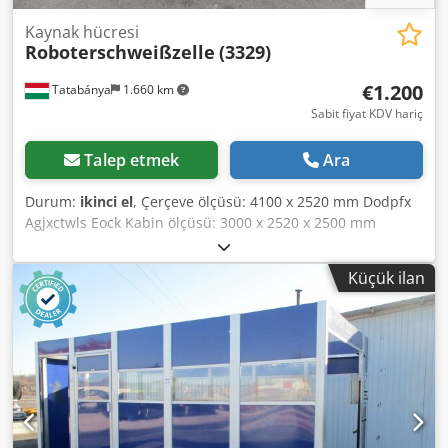
Kaynak hücresi
Roboterschweißzelle
(3329)
€1.200
Tatabánya
1.660 km
Sabit fiyat KDV hariç
Talep etmek
Ara
Durum:
ikinci el
, Çerçeve ölçüsü: 4100 x 2520 mm Dodpfx
Agjxctwls Eock Kabin ölçüsü: 3000 x 2520 x 2500 mm
yükseklik + baca: 600 mm
Küçük ilan