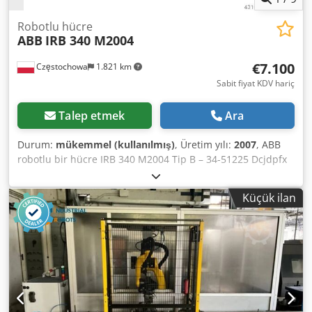
Robotlu hücre
ABB
IRB 340 M2004
€7.100
Częstochowa
1.821 km
Sabit fiyat KDV hariç
Talep etmek
Ara
Durum:
mükemmel (kullanılmış)
, Üretim yılı:
2007
, ABB
robotlu bir hücre IRB 340 M2004 Tip B – 34-51225 Dcjdpfx
Agjrbh Uxo Esk On yılın en hızlı alma ve yerleştirme
robotlarından biri Hızlı besleme, detay tanıma ve istifleme
Küçük ilan
için Delta robot Adet: 10 adet Üretim yılı: 2008 Kontrol: ABB
M2004 Eksen sayısı: 4 Yük kapasitesi: 1 kg Robot ağırlığı:
140 kg Resepsiyon: Çap - 1130 mm Yükseklik - 250 mm
Satış - sınır yok Hücrede 65 cm uzunluğunda ve 100 cm
genişliğinde iki adet bantlı konveyör bulunmaktadır.
Komple bir ARobotic için FİYAT: 6.400 €/adet Bir hücredeki
robotun FİYATI: 7.100 €/adet ⤵ (görüntü işleme sistemi ve
yazılımı ile)