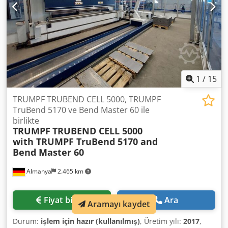
1
/
15
TRUMPF TRUBEND CELL 5000, TRUMPF
TruBend 5170 ve Bend Master 60 ile
birlikte
TRUMPF
TRUBEND CELL 5000
with TRUMPF TruBend 5170 and
Bend Master 60
Almanya
2.465 km
Fiyat bilgisi
Ara
Aramayı kaydet
Durum:
işlem için hazır (kullanılmış)
, Üretim yılı:
2017
,