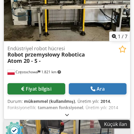
1
/
7
Endüstriyel robot hücresi
Robot przemysłowy Robotica
Atom 20 - S -
Częstochowa
1.821 km
Fiyat bilgisi
Ara
Durum:
mükemmel (kullanılmış)
, Üretim yılı:
2014
,
Fonksiyonellik:
tamamen fonksiyonel
, Üretim yılı: 2014
Dcsdpor Aka Ajfx Ag Ejk Yük kapasitesi: 20kg Erişim:
1726mm
Küçük ilan