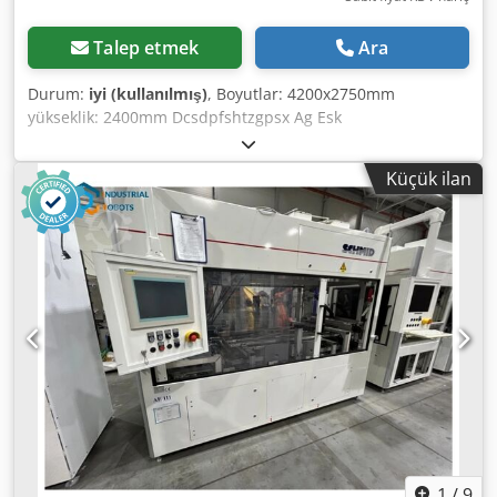
Talep etmek
Ara
Durum:
iyi (kullanılmış)
, Boyutlar: 4200x2750mm
yükseklik: 2400mm Dcsdpfshtzgpsx Ag Esk
Küçük ilan
1
/
9