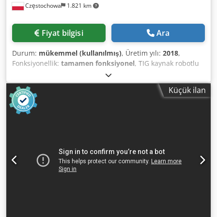
Częstochowa
1.821 km
Fiyat bilgisi
Ara
Durum:
mükemmel (kullanılmış)
, Üretim yılı:
2018
,
Fonksiyonellik:
tamamen fonksiyonel
, TIG kaynak robotlu
hücre Donanım: Döner kaynak tablası – iki adet
değiştirilebilir çerçeve ile KUKA KR6 R1820 endüstriyel
Küçük ilan
robot kolu Üretim yılı: 2018 Seri numarası: 425602 Ağırlık:
168 kg Maksimum taşıma kapasitesi: 6 kg Erişme mesafesi:
1820 mm KUKA KR C4 Smallsize-2 kontrol ünitesi Üretim
yılı: 2018 Seri numarası: 380929 Djdpfxexm Tule Ag Ejck
Ağırlık: 123 kg Dinse DIX TIG 350 AC/DC WIG kaynak
makinesi Seri numarası: 19840519 TEKA Caremaster BIA
kaynak dumanı emme sistemi (2 adet) Hacimsel akış: 2200
m³/saat Bağlantı parametreleri: 400 V / 50 Hz / 2,5 A Güç:
1,1 kW Ağırlık: 125 kg/adet Üretim yılı: 2008 6 parçalı çelik
dolap Ek aksesuarlarla donatılmıştır.