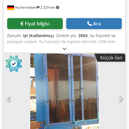
Aschersleben
2.329 km
Fiyat bilgisi
Ara
Durum:
iyi (kullanılmış)
, Üretim yılı:
2003
, Su hazneli ve
pompalı sistem, Su haznesi ile toplam derinlik 1400 mm
Dodpfx Agot Ah Acj Eeck Toplam uzunluk: 8100 mm,
Yükseklik: 2500 mm, Çalışma yönü: sağdan sola
Küçük ilan