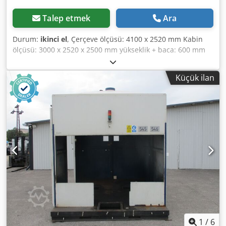
Talep etmek
Ara
Durum:
ikinci el
, Çerçeve ölçüsü: 4100 x 2520 mm Kabin
ölçüsü: 3000 x 2520 x 2500 mm yükseklik + baca: 600 mm
Dcjdpfx Ajxct Aneg Esk
Küçük ilan
1
/
6