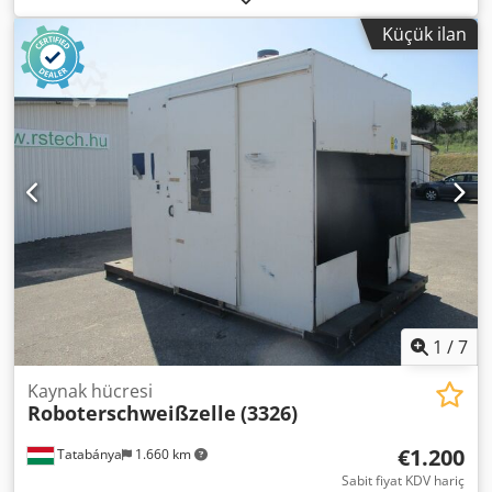
KMRB 80 G 4 Genel Ölçüler: Dcsdpfx Agszrwqns Esk
Küçük ilan
Genişlik: 1210 mm Derinlik: 380 mm Yükseklik: 590 mm
Teknik Özellikler: Motor Gücü: 1,5 kW Çıkış Hızı: 40
devir/dakika Çıkış Torku: 354 Nm Voltaj: 220/380 V (Üç fazlı)
Nominal Akım: 6,2 / 3,6 A Üretim Yılı: 1989
1
/
7
Kaynak hücresi
Roboterschweißzelle
(3326)
€1.200
Tatabánya
1.660 km
Sabit fiyat KDV hariç