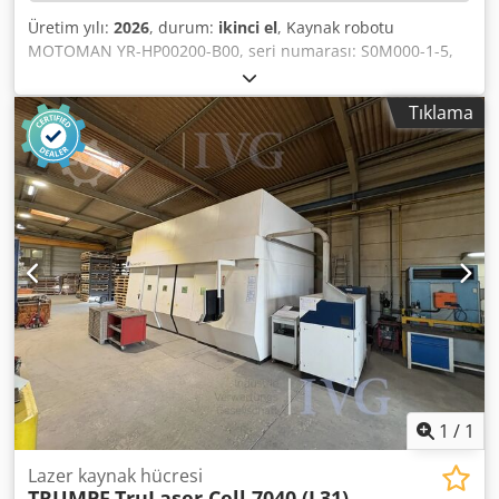
Üretim yılı:
2026
, durum:
ikinci el
, Kaynak robotu
MOTOMAN YR-HP00200-B00, seri numarası: S0M000-1-5,
üretim yılı: 2010, cıvata kaynakları için 2 kaynak başlığı,
MIG/MAG kaynağı, her biri 1 depolama alanı ve 1
Tıklama
değiştirme mekanizması ile, 1 kontrol paneli, cihaz
numarası 30033151, kontrol ünitesi DX100, seri numarası:
HE0305977, 1 kaynak güç kaynağı HBS IT90, 3 üfleme
mekanizması, her biri 1 titreşim haznesi ve ayırma
mekanizması VBZ3 ile, 1 döner kollu vinç, 1 dengeleyici, 1
değiştirilebilir palet, 1 döner mekanizma, 1 ızgara
muhafaza, 1 ışık bariyeri sistemi SICK, 1 üst lamba, 1
emme sistemi, 1 kaynak güç kaynağı LEIPOLD LQC
MIG/MAG, otomatik tel besleme, proses izleme.
Djdpfxozqzdis Ag Eeck
1
/
1
Lazer kaynak hücresi
TRUMPF
TruLaser Cell 7040 (L31)