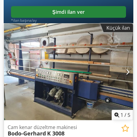
Şimdi ilan ver
*ilan başına/ay
Küçük ilan
1
/
5
Cam kenar düzeltme makinesi
Bodo-Gerhard
K 3008