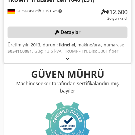
€12.600
Gaimersheim
2.191 km
26 gün kaldı
Detaylar
Üretim yılı:
2013
, durum:
ikinci el
, makine/araç numarası:
S0541C0081
, Güç: 13,5 kVA, TRUMPF TruDisc 3001 fiber
lazer, Seri No: L3211M0613S, Üretim Yılı: 2013, Lazer gücü:
3.000 W, Güç: 20 kVA, ayrı bir RITTAL kontrol paneli, RIEDEL
soğutma ünitesi, kontrol paneli, 2 iş istasyonu, kaydedilen
GÜVEN MÜHRÜ
çalışma saatleri (Kasım 2025): 71.954 saat, lazer çalışma
süresi: 55.034 saat. Dcedpozqzcxofx Ag Ejk
Machineseeker tarafından sertifikalandırılmış
bayiler