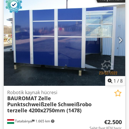
1
/
8
Robotik kaynak hücresi
BAUROMAT Zelle
Punktschweißzelle
Schweißrobo
terzelle 4200x2750mm (1478)
€2.500
Tatabánya
1.665 km
Sabit fiyat KDV hariç