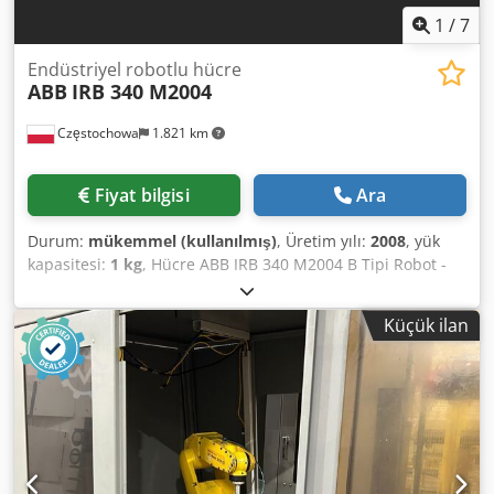
1
/
7
Endüstriyel robotlu hücre
ABB
IRB 340 M2004
Częstochowa
1.821 km
Fiyat bilgisi
Ara
Durum:
mükemmel (kullanılmış)
, Üretim yılı:
2008
, yük
kapasitesi:
1 kg
, Hücre ABB IRB 340 M2004 B Tipi Robot -
34-51225 Dcodpfoqffhhjx Ag Ejk Üretim ülkesi: İsveç Üretim
tarihi: 2008 Kontrol sistemi: ABB M2004 Eksen sayısı: 4 Yük
Küçük ilan
kapasitesi: 1 kg Robot ağırlığı: 140 kg Aralık: Çap - 1130 mm
Yükseklik - 250 mm Rotasyon - sınır yok Hücre boyutları:
Uzunluk - 150 cm genişlik - 145 cm Yükseklik - 240 cm
Hücrede 65 cm uzunluğunda ve 100 cm genişliğinde iki
bantlı konveyör bulunmaktadır.