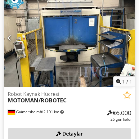
Tekrarlama hassasiyeti: ±0,02 mm Robot ağırlığı: 27 kg
Dodpfx Agjqgck Do Eock Kamera: Sony XC-56
1
/
1
Robot Kaynak Hücresi
MOTOMAN/ROBOTEC
€6.000
Gaimersheim
2.191 km
26 gün kaldı
Detaylar