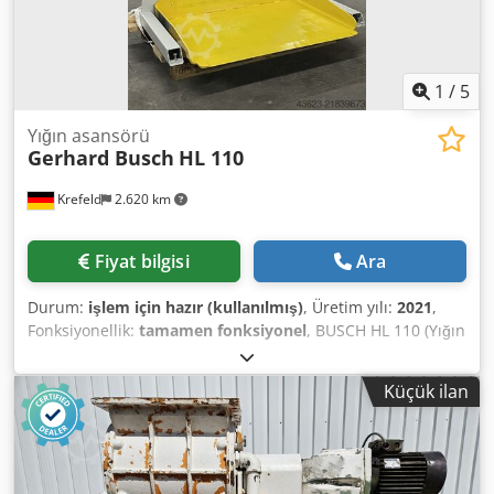
Teslimatta kuyruk mevcut. Takım seti, atıkların konteynere
alınması için konveyör bant. Almanya üretimi.
1
/
5
Yığın asansörü
Gerhard Busch
HL 110
Krefeld
2.620 km
Fiyat bilgisi
Ara
Durum:
işlem için hazır (kullanılmış)
, Üretim yılı:
2021
,
Fonksiyonellik:
tamamen fonksiyonel
, BUSCH HL 110 (Yığın
Kaldırıcı) YIL: 2021 # MAKSİMUM YÜK: 1000 kg PLATFORM
EBATI: 780 x 1100 mm # MAKSİMUM KALDIRMA: 900 mm
Küçük ilan
Dcsdpfx Ajy Iuabeg Eek EXCELLENT ÇALIŞIR DURUMDA #
KONUM: Krefeld, Almanya