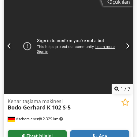
Küçük ilan
1
/
7
Kenar taşlama makinesi
Bodo Gerhard
K 102 S-5
Aschersleben
2.329 km
Fiyat bilgisi
Ara