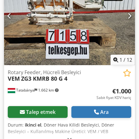
1
/
12
Rotary Feeder, Hücreli Besleyici
VEM
ZG3 KMRB 80 G 4
€1.000
Tatabánya
1.662 km
Sabit fiyat KDV hariç
Talep etmek
Ara
Durum:
ikinci el
, Döner Hava Kilidi Besleyici, Döner
Besleyici – Kullanılmış Makine Üretici: VEM / VEB
Elektromotorenwerke Thurm (Doğu Almanya) Model: ZG3