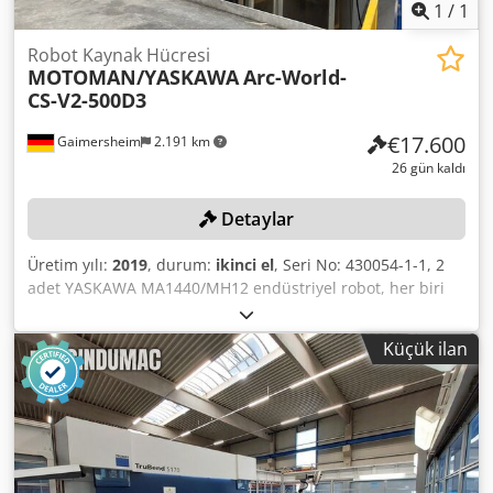
1
/
1
Robot Kaynak Hücresi
MOTOMAN/YASKAWA
Arc-World-
CS-V2-500D3
€17.600
Gaimersheim
2.191 km
26 gün kaldı
Detaylar
Üretim yılı:
2019
, durum:
ikinci el
, Seri No: 430054-1-1, 2
adet YASKAWA MA1440/MH12 endüstriyel robot, her biri
DX200 kontrol ünitesiyle, Seri No: 193423 / 193421, her biri
tel besleme sistemi, değiştirilebilir palet, döner tabla,
Küçük ilan
muhafaza, uzaktan kumanda, üstten aydınlatmalı
muhafaza, ışık bariyeri sistemi ile birlikte, ayrıca 1 adet
metal raf, yaklaşık 100x100x150 cm ve 1 adet çalışma
masası, yaklaşık 100x100x100 cm. Dcjdszqzdcjpfx Ag Eok