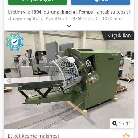
Üretim yılı:
1994
, durum:
ikinci el
, Pompalı ancak su tepsisi
olmayan öğütücü. Boyutlar: L = 4760 mm, D = 1050 mm,
Dcodpfxjlp H D Eo Ag Esk H = 2200 mm, Çalışma yüksekliği:
760 mm.
Küçük ilan
1
/
11
Etiket kesme makinesi