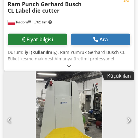
Ram Punch Gerhard Busch
CL
Label die cutter
Radom
1.765 km
Fiyat bilgisi
Ara
Durum:
iyi (kullanılmış)
, Ram Yumruk Gerhard Busch CL
Etiket kesme makinesi Almanya üretimi profesyonel
makine. Çok iyi durumda, çalışmaya hazır. Busch,
etiketleme makineleri ve iticiler üretiminde liderdir. %100
Küçük ilan
fonksiyonel, aşınma belirtisi yoktur. Teknik özellikler: Maks.
format: 330x380 mm Min. format: 130x180 mm Çevrim:
8/dk Vuruş uzunluğu: 180 mm Kapasite: 400.000
tabaka/saat Dcjdozlgf Ispfx Ag Eok Kurulu güç: 15 kW
Ağırlık: 2600 kg Makine, hızlı bağlamalı hidrolik ünite ile
donatılmıştır. Emniyet siperleri, otomatik çalışmayı
başlatan fotoseller ve manivela ile hızlı ayarlanabilen
kesim kalıbı kelepçeleri. Tüm kafa için açı ayarı, piston
stroku ayarı ve tabla ayarı. Besleme tablası tüm eksenlerde
ayarlanabilir. İki çalışma modu: otomatik ve manuel.