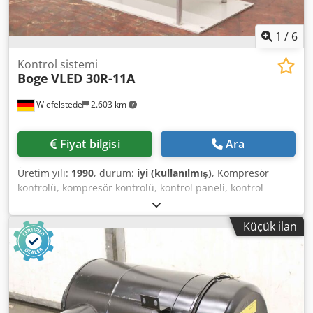
1
/
6
Kontrol sistemi
Boge
VLED 30R-11A
Wiefelstede
2.603 km
Fiyat bilgisi
Ara
Üretim yılı:
1990
, durum:
iyi (kullanılmış)
, Kompresör
kontrolü, kompresör kontrolü, kontrol paneli, kontrol
kutusu, kontrol ünitesi Djdpfx Adsvpfh Tslokr -Üretici:
Boge, VLED 30R-11A tipi vidalı kompresörden kompresör
Küçük ilan
kontrolü -Bireysel bileşenler: fotoğraflara bakın -Boyutlar:
200/110/H150 mm -Ağırlık: 1,2 kg