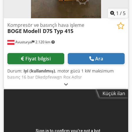
1
/
5
Kompresör ve basınçlı hava işleme
BOGE
Modell D75 Typ 415
Avusturya
2.120 km
Fiyat bilgisi
Ara
Durum:
iyi (kullanılmış)
, motor gücü 1 kW maksimum
basınç 16 bar Dkedpfevwgn Rox Adlsr
Küçük ilan