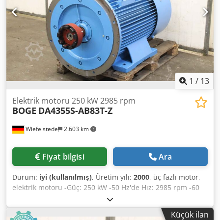
1
/
13
Elektrik motoru 250 kW 2985 rpm
BOGE
DA4355S-AB83T-Z
Wiefelstede
2.603 km
Fiyat bilgisi
Ara
Durum:
iyi (kullanılmış)
, Üretim yılı:
2000
, üç fazlı motor,
elektrik motoru -Güç: 250 kW -50 Hz'de Hız: 2985 rpm -60
Hz'de Hız: 3580 rpm -Şaft: Ø 65 mm -Şaft ekseninin
yüksekliği: 350 mm -Girinti: Ø 680 mm -Flanş: Ø 800 mm -
Küçük ilan
Koruma sınıfı: IP 55 Dkedpfepmdalsx Adljr -Tür: B3B5 -