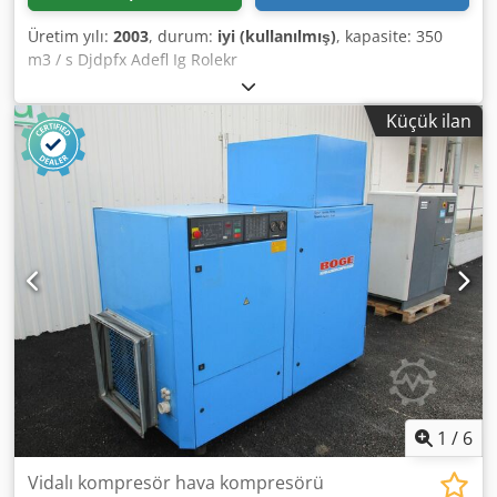
Üretim yılı:
2003
, durum:
iyi (kullanılmış)
, kapasite: 350
m3 / s Djdpfx Adefl Ig Rolekr
Küçük ilan
1
/
6
Vidalı kompresör hava kompresörü