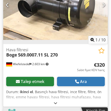
1
/
10
Hava filtresi
Boge
569.0007.11 SL 270
€320
Wiefelstede
2.603 km
Sabit fiyat KDV hariç
Talep etmek
Ara
Durum:
ikinci el
, Basınçlı hava filtresi, ince filtre, filtre, ön
filtre, emme havası filtresi, hava filtresi muhafazası, hava
filtresi muhafazası, jeneratör hava filtresi Dkodjppdhgjpfx
Adlsr -Üretici: Boge, SL 270 tipi kompresörün emme filtresi
Küçük ilan