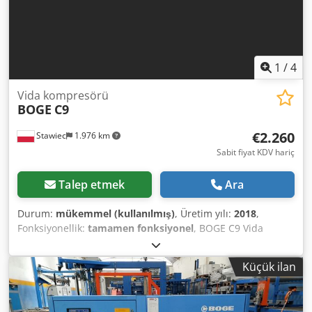
1
/
4
Vida kompresörü
BOGE
C9
€2.260
Stawiec
1.976 km
Sabit fiyat KDV hariç
Talep etmek
Ara
Durum:
mükemmel (kullanılmış)
, Üretim yılı:
2018
,
Fonksiyonellik:
tamamen fonksiyonel
, BOGE C9 Vida
Kompresör – Bakımdan Geçirilmiş Teknik Özellikler:
Hacimsel Verim: 1,06 m³/dak (1060 L/dak); Motor Gücü: 7,5
Küçük ilan
kW; Maksimum Basınç: 10 bar; Üretim Yılı: 2018;
Dkedpfxezmtp Aj Adlor Çalışma Saati: 12222 saat; Net
Fiyat: 9800 PLN KDV Dahil Fiyat: 12054 PLN Aşağıdaki