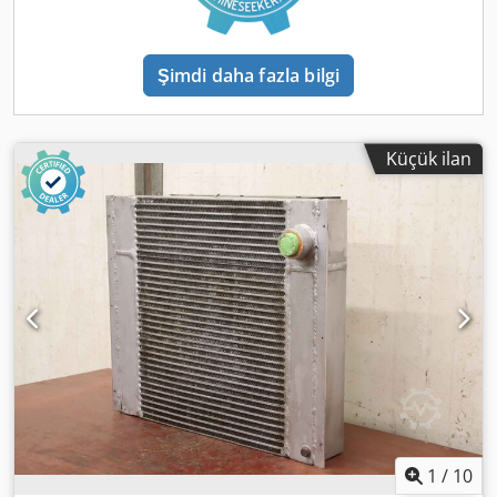
Şimdi daha fazla bilgi
Küçük ilan
1
/
10