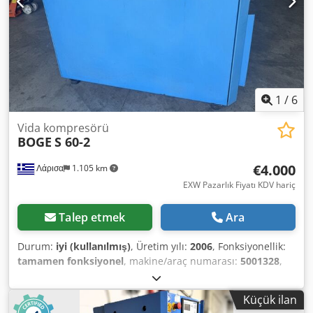
1
/
6
Vida kompresörü
BOGE
S 60-2
€4.000
Λάρισα
1.105 km
EXW Pazarlık Fiyatı KDV hariç
Talep etmek
Ara
Durum:
iyi (kullanılmış)
, Üretim yılı:
2006
, Fonksiyonellik:
tamamen fonksiyonel
, makine/araç numarası:
5001328
,
güç:
45 kW (61,18 bg)
, çalışma basıncı:
10 bar
, Kompresör
yenilenmiş ve bakımı yapılmıştır. Hava ünitesi, revizyondan
Küçük ilan
sonra yalnızca 10 saat çalışmıştır. Dedpjy R Sywjfx Adlskr