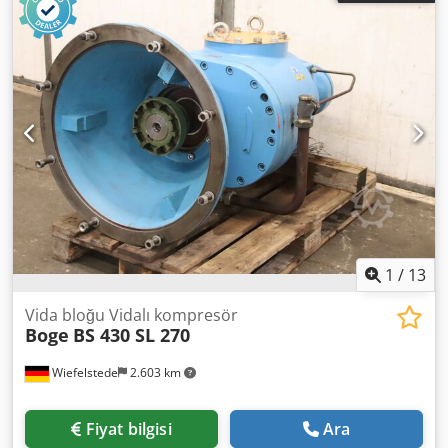
Boyutlar: 1400/800/H1070 mm -Ağırlık: 1500 kg
1
/
13
Vida bloğu Vidalı kompresör
Boge
BS 430 SL 270
Wiefelstede
2.603 km
Fiyat bilgisi
Ara