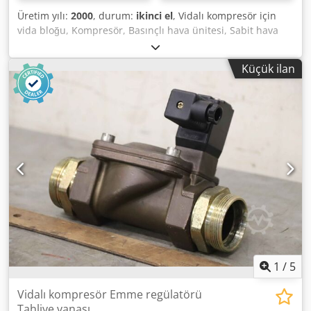
Üretim yılı:
2000
, durum:
ikinci el
, Vidalı kompresör için
vida bloğu, Kompresör, Basınçlı hava ünitesi, Sabit hava
kompresörü, Vida bloğu, Kompresör, Kompresör kademesi
-Üretici: Boge, SL 270 tipi kompresörden vidalı blok
Küçük ilan
kompresör kademesi Dkedpfxjpm Thts Adler -Vida bloğu:
Tip BS 430 -son basınç: maks. 15,0 bar -delik dairesi: Ø 295
mm / M20 / Ø 740x22 mm -Mil: Ø 100 x 200 mm -Boyutlar:
1200/850/H790 mm -Ağırlık: 917 kg
1
/
5
Vidalı kompresör Emme regülatörü
Tahliye vanası