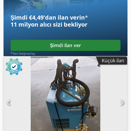
Şimdi €4,49'dan ilan verin
*
11 milyon alıcı
sizi bekliyor
Şimdi ilan ver
*ilan başına/ay
Küçük ilan