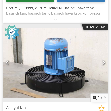
Üretim yılı:
1999
, durum:
ikinci el
, Basınçlı hava tankı,
basınçlı kap, basınçlı tank, basınçlı hava kabı, kompresör
tankı, vidalı kompresör için basınç deposu, kompresör,
basınçlı hava ünitesi, sabit hava kompresörü, vida bloğu,
Küçük ilan
kompresör, kompresör kademesi Dsdpspm Thzefx Adlekr
-Üretici: Boge, SL 270 tipi kompresörden filtre bloklu basınç
akümülatörü -Basınç akümülatörü: Tip 306022 V 230 L -son
basınç: maks. 15 bar -delik çemberi: Ø 240 x 22 mm -Filtre
üniteleri: fotoğraflara bakın Bireysel bileşenler -Boyutlar:
1600/980/H1270 mm -Ağırlık: 289 kg
1
/
9
Aksiyal fan