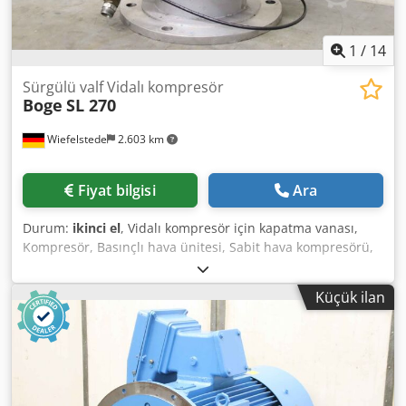
1
/
14
Sürgülü valf Vidalı kompresör
Boge
SL 270
Wiefelstede
2.603 km
Fiyat bilgisi
Ara
Durum:
ikinci el
, Vidalı kompresör için kapatma vanası,
Kompresör, Basınçlı hava ünitesi, Sabit hava kompresörü,
Vida bloğu, Kompresör, Kompresör kademesi -Üretici:
Boge, SL 270 tipi kompresörden sürgülü vana -Solenoid
Küçük ilan
valf: Tip 644.0044.01 -Son basınç: maks. 14 bar -delik
çemberi: Ø 295 x 22 mm -Boyutlar: 415/340/H440 mm -
Ağırlık: 25 kg Dkodpfx Ajppdh Djdlsr