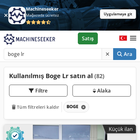
Machineseeker
Uygulamaya git
Mağazada ücretsiz
Satış
Ara
Kullanılmış Boge Lr satın al
(82)
Filtre
Alaka
BOGE
Tüm filtreleri kaldır
Küçük ilan