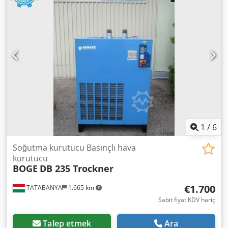
1
/
6
Soğutma kurutucu Basınçlı hava
kurutucu
BOGE
DB 235 Trockner
€1.700
TATABANYA
1.665 km
Sabit fiyat KDV hariç
Talep etmek
Ara