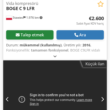
Vida kompresörü
BOGE
C 9 LFR
€2.600
Stawiec
1.976 km
Sabit fiyat KDV hariç
Talep etmek
Ara
Durum:
mükemmel (kullanılmış)
, Üretim yılı:
2016
,
Fonksiyonellik:
tamamen fonksiyonel
, BOGE C9LFR vidalı
kompresör, frekans invertörlü, servis bakımı yapılmış.
Teknik özellikler: Hacimsel verim: 1,20 m³/dak (1200 L/dak);
Küçük ilan
Motor gücü: 7,5 kW; Maksimum basınç: 10 bar; Üretim yılı:
2016; Çalışma saati: 3383 saat; Net fiyat: 11200 PLN;
Dedozm Iyijpfx Adlskr Brüt fiyat: 13776 PLN. Aşağıda video
bulunmaktadır.