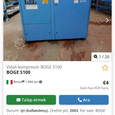
videoyu izleyin.
1
/
26
Vidalı kompresör BOGE S100
BOGE
S100
€4
Rimini
1.966 km
Sabit fiyat KDV hariç
Talep etmek
Ara
Durum:
iyi (kullanılmış)
, Üretim yılı:
2003
, For sale: BOGE