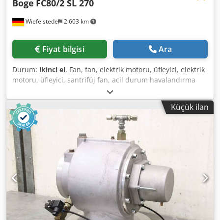
Boge
FC80/2 SL 270
Wiefelstede
2.603 km
Fiyat bilgisi
Ara
Durum:
ikinci el
, Fan, fan, elektrik motoru, üfleyici, elektrik
motoru, üfleyici, santrifüj fan, acil durum havalandırma
fanı, baca gazı fanı, aksiyal fan, aksiyal fan, aksiyal
vantilatör, aksiyal fan -Üretici: Boge, SL 270 tipi
Küçük ilan
kompresörden fan -Fan: Ø 420 mm Djdpfx Asppdhvsdljkr -
Motor: Tip FC80/2 -Güç: 1,1 kW / 2815 rpm -delik çemberi:
Ø 295 x 22 mm -toplam boyutlar: Ø 495 x 315 mm -Ağırlık:
13 kg