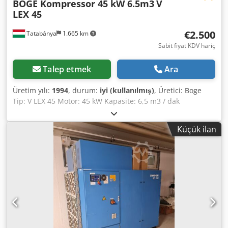
BOGE Kompressor 45 kW 6.5m3
V
LEX 45
€2.500
Tatabánya
1.665 km
Sabit fiyat KDV hariç
Talep etmek
Ara
Üretim yılı:
1994
, durum:
iyi (kullanılmış)
, Üretici: Boge
Tip: V LEX 45 Motor: 45 kW Kapasite: 6,5 m3 / dak
Dkodpfxjhtq Dvo Adler
Küçük ilan