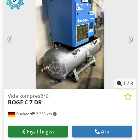
1
/
8
Vida kompresörü
BOGE
C 7 DR
Buchdorf
2.229 km
Fiyat bilgisi
Ara