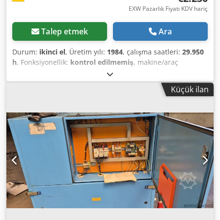
EXW Pazarlık Fiyatı KDV hariç
Talep etmek
Ara
Durum:
ikinci el
, Üretim yılı:
1984
, çalışma saatleri:
29.950
h
, Fonksiyonellik:
kontrol edilmemiş
, makine/araç
numarası:
6051
, İkinci el BOGE vida kompresörü VEX
40D11, endüstriyel stoktan. Sağlam, kanıtlanmış teknoloji,
Küçük ilan
belgelenmiş çalışma saatleri, kontrol ve soğutma sistemi
ile birlikte. Atölye, yedekleme veya diğer kullanımlar için
uygundur. Teknik özellikler: - Güç: 30 kW - Hacimsel akış:
yaklaşık 4,0 m³/dak - Maksimum basınç: 10 bar - Devir hızı:
4.360 dev/dak - Bağlantı: 380/400 V, üç fazlı - Mevcut
çalışma saati sayacı: 12.622,7 saat - Belgelenmiş önceki
sayaç değeri: 17.326,4 saat Dedpszrn Ahofx Adljkr -
Belgelenmiş toplam çalışma saati: yaklaşık 29.950 saat -
Temel yük/rölanti kontrolü, FF142 basınç anahtarı
aracılığıyla - Anahtarlama aralığı: 8,5–9,5 bar - WILO
endüstriyel sirkülasyon pompası Durum: ikinci el ve yaşına
uygun. Sökülene kadar çalışır durumda; şu anda herhangi
bir fonksiyon testi yapılmamıştır, bu nedenle