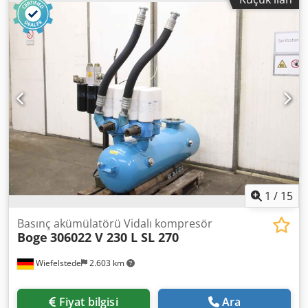
-Tip: 569.0007.11 -Ansaugfilterpatrone: 569.0007.31 -Bakım
göstergesi: 569000503 -Boyutlar: 530/440/H850 mm -
Ağırlık: 28 kg
1
/
15
Basınç akümülatörü Vidalı kompresör
Boge
306022 V 230 L SL 270
Wiefelstede
2.603 km
Fiyat bilgisi
Ara