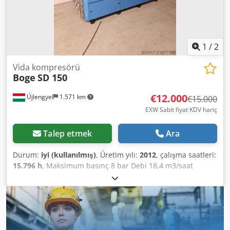
1
/
2
Vida kompresörü
Boge
SD 150
€12.000
Újlengyel
1.571 km
€15.000
EXW Sabit fiyat KDV hariç
Talep etmek
Ara
Durum:
iyi (kullanılmış)
, Üretim yılı:
2012
, çalışma saatleri:
15.796 h
, Maksimum basınç 8 bar Debi 18,4 m3/saat
Nominal güç 110 kW Kompresör şebeke voltajı 400 V / 50
Hz Dksdpsy Tui Tefx Adlor Kurutucu şebeke voltajı 400 V /
50 Hz Kompresör düzenli olarak bakımı yapılmıştır, 2 yıldır
kullanılmamaktadır.