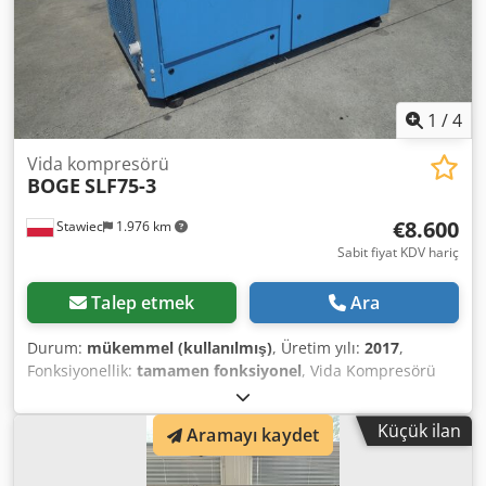
1
/
4
Vida kompresörü
BOGE
SLF75-3
€8.600
Stawiec
1.976 km
Sabit fiyat KDV hariç
Talep etmek
Ara
Durum:
mükemmel (kullanılmış)
, Üretim yılı:
2017
,
Fonksiyonellik:
tamamen fonksiyonel
, Vida Kompresörü
BOGE SLF75-3, servis görmüş, inverterli makine Teknik
veriler: kapasite: 2,20-9,60 m3/dak motor gücü: 55 kW;
Küçük ilan
Aramayı kaydet
maksimum basınç: 8 bar; çalışma saati: 12.335 h; üretim
yılı: 2017 Dkedpfx Aezgdddsdlor net fiyat: 36.900 PLN brüt
fiyat: 45.387 PLN Kompresör tamamen çalışır durumda;