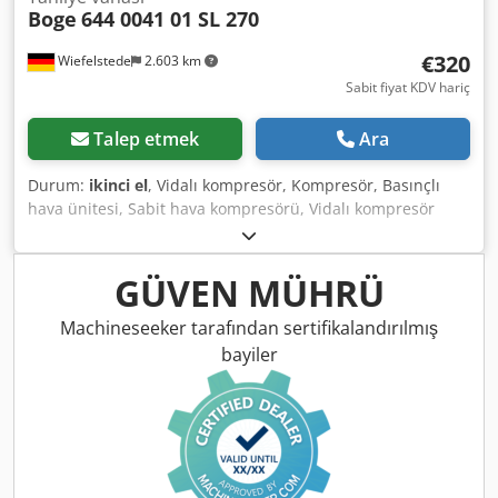
Boge
644 0041 01 SL 270
€320
Wiefelstede
2.603 km
Sabit fiyat KDV hariç
Talep etmek
Ara
Durum:
ikinci el
, Vidalı kompresör, Kompresör, Basınçlı
hava ünitesi, Sabit hava kompresörü, Vidalı kompresör
Emme regülatörü Tahliye vanası, Tahliye vanası -Üretici:
Boge, SL 270 tipi kompresörden vidalı kompresör emiş
regülatörü tahliye vanası -Tip: 644 0041 01 -Basınç: 0,5 - 10
GÜVEN MÜHRÜ
bar bar -Boyutlar: 195/100/H140 mm Dkedpfx
Asppdhnedler -Ağırlık: 2,0 kg
Machineseeker tarafından sertifikalandırılmış
bayiler