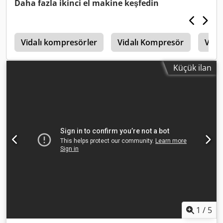
Daha fazla ikinci el makine keşfedin
7626 PLN
r
Vidalı kompresörler
Vidalı Kompresör
Vida
Küçük ilan
1
/
5