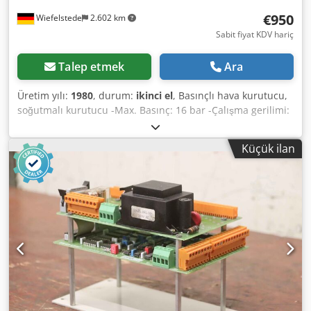
hacmi: 500 l (C7R Standart) Dodpfx Ajzf Ihqjdljkr Yapı şekli:
€950
Wiefelstede
2.602 km
dik, altı monte
Sabit fiyat KDV hariç
Talep etmek
Ara
Üretim yılı:
1980
, durum:
ikinci el
, Basınçlı hava kurutucu,
soğutmalı kurutucu -Max. Basınç: 16 bar -Çalışma gerilimi:
380 V -Boyutlar: 1050/950 / H1770 mm -Ağırlık: 556 kg
Dedpsckgivjfx Adlokr
Küçük ilan