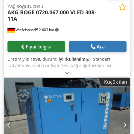
Yağ soğutucusu
AKG BOGE
0720.067.000 VLED 30R-
11A
Wiefelstede
2.603 km
Fiyat bilgisi
Ara
Üretim yılı:
1990
, durum:
iyi (kullanılmış)
, Standart
radyatörler, araba radyatörleri, yağ soğutucuları, ısı
eşanjörleri -Üretici: AKG, vidalı kompresörden hafif metal
yağ/hava soğutucusu Boge VLED 30R-11A Dedpfx
Küçük ilan
Adevcxzasljkr -Tür: 0720.067.000 -Basınç: maks. 15 bar -
Boyutlar: 650/360/H550 mm -Ağırlık: 40 kg