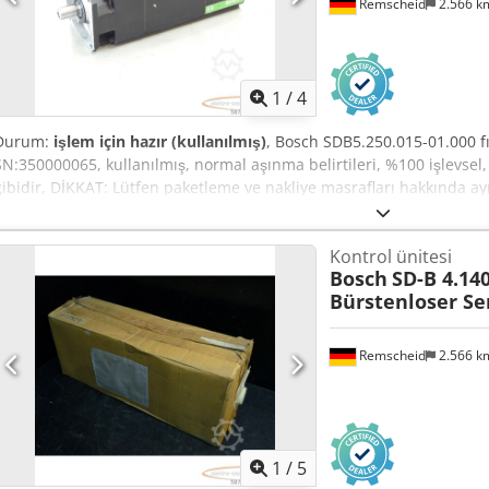
Remscheid
2.566 
1
/
4
Durum:
işlem için hazır (kullanılmış)
, Bosch SDB5.250.015-01.000 fı
SN:350000065, kullanılmış, normal aşınma belirtileri, %100 işlevsel,
gibidir, DİKKAT: Lütfen paketleme ve nakliye masrafları hakkında ayr
nakliye için ayrı ayrı ücret bilgisi alınız! Dodei D E U Aopfx Afwsck
Kontrol ünitesi
Bosch
SD-B 4.140
Bürstenloser Se
Remscheid
2.566 
1
/
5