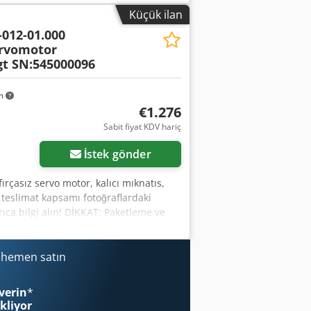
Küçük ilan
-012-01.000
ervomotor
t SN:545000096
km
€1.276
Sabit fiyat KDV hariç
İstek gönder
ırçasız servo motor, kalıcı mıknatıs,
 teslimat kapsamı fotoğraflardaki
ıca bilgi alın! DİKKAT: Paketleme ve
i hemen satın
verin
*
ekliyor