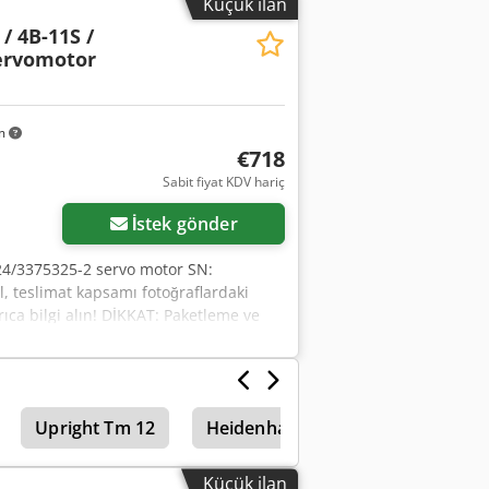
Küçük ilan
/ 4B-11S /
ervomotor
km
€718
Sabit fiyat KDV hariç
İstek gönder
24/3375325-2 servo motor SN:
l, teslimat kapsamı fotoğraflardaki
ıca bilgi alın! DİKKAT: Paketleme ve
Upright Tm 12
Heidenhain
Küçük ilan