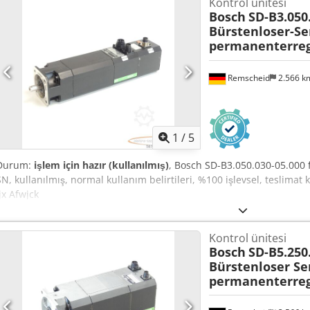
Kontrol ünitesi
Bosch
SD-B3.050.
Bürstenloser-S
permanenterreg
Remscheid
2.566 
1
/
5
Durum:
işlem için hazır (kullanılmış)
, Bosch SD-B3.050.030-05.000 f
SN, kullanılmış, normal kullanım belirtileri, %100 işlevsel, teslimat
Ijx Afwjck
Kontrol ünitesi
Bosch
SD-B5.250
Bürstenloser S
permanenterreg