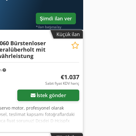
Şimdi ilan ver
*ilan başına/ay
Küçük ilan
.060 Bürstenloser
eralüberholt mit
ährleistung
km
€1.037
Sabit fiyat KDV hariç
İstek gönder
 servo motor, profesyonel olarak
vsel, teslimat kapsamı fotoğraflardaki
ıca fiyat sorunuz! Dcsdei D Hcispfx