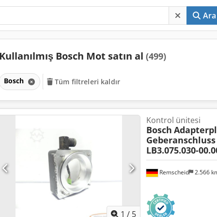
Ara
Kullanılmış Bosch Mot satın al
(499)
Bosch
Tüm filtreleri kaldır
Kontrol ünitesi
Bosch
Adapterpl
Geberanschluss 
LB3.075.030-00.
Remscheid
2.566 
1
/
5