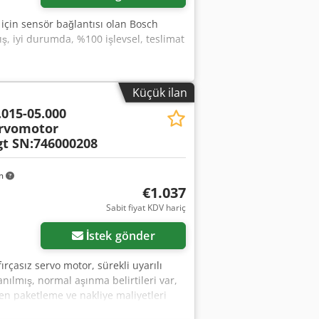
için sensör bağlantısı olan Bosch
ş, iyi durumda, %100 işlevsel, teslimat
Küçük ilan
.015-05.000
ervomotor
t SN:746000208
km
€1.037
Sabit fiyat KDV hariç
İstek gönder
rçasız servo motor, sürekli uyarılı
anılmış, normal aşınma belirtileri var,
fen paketleme ve nakliye maliyetleri
 ücret bilgisi alınız! Dcjdei D E U Hepfx