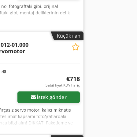
o. fotoğraftaki gibi, orijinal
aki gibi, montaj deliklerinin delik
Küçük ilan
.012-01.000
ervomotor
km
€718
Sabit fiyat KDV hariç
İstek gönder
ırçasız servo motor, kalıcı mıknatıs
 teslimat kapsamı fotoğraflardaki
ıca bilgi alın! DİKKAT: Paketleme ve