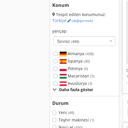
Konum
Tespit edilen konumunuz:
Türkiye
(değiştirmek)
yarıçap:
Sınırsız
(499)
Almanya
(438)
İspanya
(40)
Polonya
(6)
Macaristan
(5)
Avusturya
(3)
Daha fazla göster
Durum
Yeni
(48)
Teşhir makinesi
(1)
İkinci el
(450)