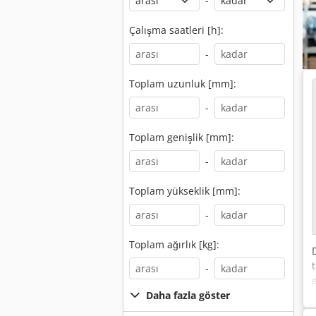
-
Çalışma saatleri [h]:
-
Toplam uzunluk [mm]:
-
Toplam genişlik [mm]:
-
Toplam yükseklik [mm]:
-
Toplam ağırlık [kg]:
-
Daha fazla göster