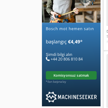
bosch mot hemen satın
başlangıç
€4,49
*
Şimdi bilgi alın
+44 20 806 810 84
komisyonsuz satmak
*ilan başına/ay