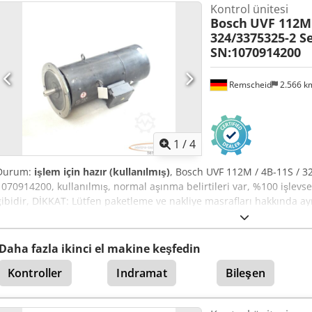
Kontrol ünitesi
Bosch
UVF 112M 
324/3375325-2 S
SN:1070914200
Remscheid
2.566 
1
/
4
Durum:
işlem için hazır (kullanılmış)
, Bosch UVF 112M / 4B-11S / 3
1070914200, kullanılmış, normal aşınma belirtileri var, %100 işlevse
gibidir, DİKKAT: Lütfen paketleme ve nakliye masrafları hakkında ayr
nakliye için ayrı ayrı ücret bilgisi alınız! Dedpfx Aei D Hhcefwsck
Daha fazla ikinci el makine keşfedin
Kontroller
Indramat
Bileşen