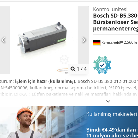
Afwjk
Kontrol ünitesi
Bosch
SD-B5.380
Bürstenloser S
permanenterreg
Remscheid
2.566 
1
/
4
Durum:
işlem için hazır (kullanılmış)
, Bosch SD-B5.380-012-01.000 f
SN:545000096, kullanılmış, normal aşınma belirtileri, %100 işlevsel,
gibidir, DİKKAT: Lütfen paketleme ve nakliye masrafları hakkında ayr
nakliye için ayrı ayrı ücret bilgisi alınız! Dedpfsi D Hbhox Afwjck
Kullanılmış makineler
Şimdi €4,49'dan ilan 
11 milyon alıcı
sizi b