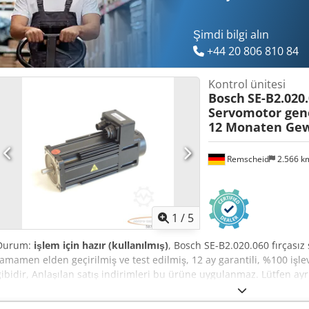
Şimdi bilgi alın
+44 20 806 810 84
Kontrol ünitesi
Bosch
SE-B2.020
Servomotor gen
12 Monaten Gew
Remscheid
2.566 
1
/
5
Durum:
işlem için hazır (kullanılmış)
, Bosch SE-B2.020.060 fırçasız
tamamen elden geçirilmiş ve test edilmiş, 12 ay garantili, %100 işle
gibidir, Anlaşılan satış indirimleri bu ürüne uygulanmaz. Lütfen ayr
Afwjk