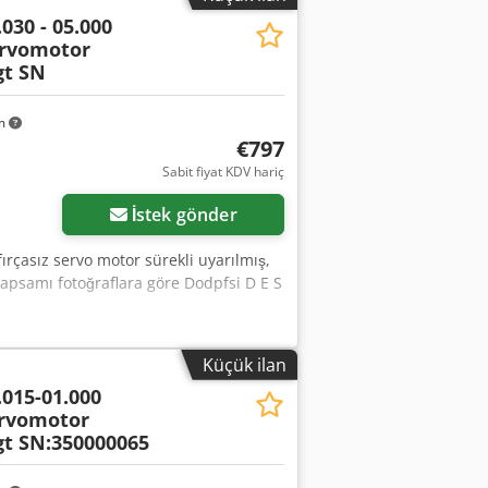
030 - 05.000
ervomotor
t SN
km
€797
Sabit fiyat KDV hariç
İstek gönder
ırçasız servo motor sürekli uyarılmış,
 kapsamı fotoğraflara göre Dodpfsi D E S
Küçük ilan
.015-01.000
ervomotor
t SN:350000065