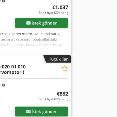
km
€1.037
Sabit fiyat KDV hariç
İstek gönder
rçasız servo motor, kalıcı mıknatıs,
 teslimat kapsamı fotoğraflardaki
ıca bilgi alın! DİKKAT: Paketleme ve
Küçük ilan
.020-01.010
rvomotor !
km
€882
Sabit fiyat KDV hariç
İstek gönder