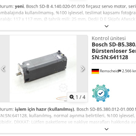
Durum:
yeni
, Bosch SD-B 4.140.020-01.010 fırçasız servo motor, seri n
ambalajında kullanılmamış, %100 işlevsel, teslimat kapsamı fotoğraft
aralığı: 117 x 117 mm, Ø tahrik mili: 25 mm, Dedji D E Skjpfx Afwsck
Kontrol ünitesi
Bosch
SD-B5.380
Bürstenloser S
SN:SN:641128
Remscheid
2.566 
1
/
4
Durum:
işlem için hazır (kullanılmış)
, Bosch SD-B5.380.012-01.000 f
SN:SN:641128, kullanılmış, normal aşınma belirtileri, %100 işlevsel,
gibidir, DİKKAT: Lütfen paketleme ve nakliye masrafları hakkında ayr
nakliye için ayrı ayrı ücret bilgisi alınız! Dcsdpfx Afsi D Hblewjk