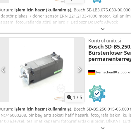
Durum:
işlem için hazır (kullanılmış)
, Bosch SE-LB3.075.030-00.000 
adaptör plakası / döner sensör ERN 221.2133-1000 motor, kullanılmı
kapsamı fotoğraflarda görülenlerdir. Dsdpszr Dc Dofx Afwock
Kontrol ünitesi
Bosch
SD-B5.250
Bürstenloser S
permanenterreg
Remscheid
2.566 
1
/
5
Durum:
işlem için hazır (kullanılmış)
, Bosch SD-B5.250.015-05.000 fı
SN:746000208, bir bağlantı soketi hafif hasarlı, fotoğrafa bakın, kull
%100 işlevsel, teslimat kapsamı fotoğraflardaki gibidir, DİKKAT: Lüt
hakkında ayrıca bilgi alın! DİKKAT: Paketleme ve nakliye için ayrı ayrı