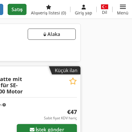
Satış
Dil
Alışveriş listesi
(0)
Giriş yap
Menü
Alaka
Küçük ilan
atte mit
für SE-
000 Motor
km
€47
Sabit fiyat KDV hariç
İstek gönder