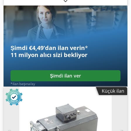
and tested with 12-month warranty, 100% functional,
scope of delivery as per photos. The agreed sales
discounts do not apply to this item. Please request the
price separately. Dkedpsx Eqyrefx Af Tsr
Şimdi €4,49'dan ilan verin
*
11 milyon alıcı
sizi bekliyor
Şimdi ilan ver
*ilan başına/ay
Küçük ilan