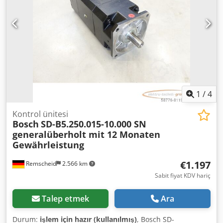
1
/
4
Kontrol ünitesi
Bosch
SD-B5.250.015-10.000 SN
generalüberholt mit 12 Monaten
Gewährleistung
€1.197
Remscheid
2.566 km
Sabit fiyat KDV hariç
Talep etmek
Ara
Durum:
işlem için hazır (kullanılmış)
, Bosch SD-