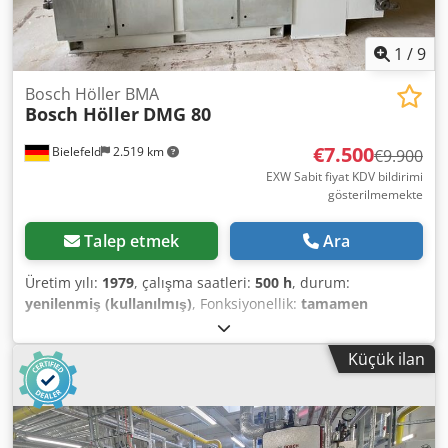
1
/
9
Bosch Höller BMA
Bosch Höller
DMG 80
€7.500
Bielefeld
2.519 km
€9.900
EXW Sabit fiyat KDV bildirimi
gösterilmemekte
Talep etmek
Ara
Üretim yılı:
1979
, çalışma saatleri:
500 h
, durum:
yenilenmiş (kullanılmış)
, Fonksiyonellik:
tamamen
fonksiyonel
, makine/araç numarası:
123
, Stabil ve
dayanıklı Höller Bosch BMA dörtgen sızdırmazlık makinesi.
Küçük ilan
Kapasite: 10-40 poşet. 2022 yılında tam refit yapıldı,
komple yeni elektronik ve servo sistemine geçiş dahil
edildi. Vidalı dozaj ünitesi dahildir. Djdpfx Afoizag Tj Tskr