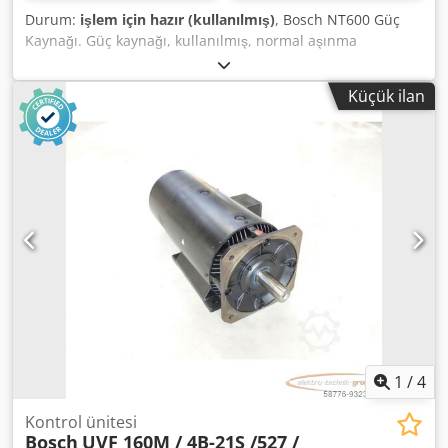
Durum:
işlem için hazır (kullanılmış)
, Bosch NT600 Güç
Kaynağı. Güç kaynağı, kullanılmış, normal aşınma
belirtileri, %100 işlevsel, fotoğraflara göre teslimat kapsamı
Djdpfx Asi D Uayef Tjkr
Küçük ilan
1
/
4
Kontrol ünitesi
Bosch
UVF 160M / 4B-21S /527 /