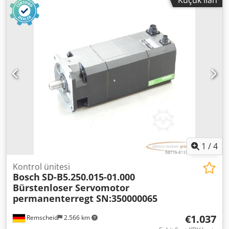
Küçük ilan
1
/
4
Kontrol ünitesi
Bosch
SD-B5.250.015-01.000
Bürstenloser Servomotor
permanenterregt SN:350000065
€1.037
Remscheid
2.566 km