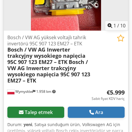
1
/
10
Bosch / VW AG yüksek voltajlı tahrik
invertörü 95C 907 123 EM27 – ETK
Bosch / VW AG Inwerter
trakcyjny wysokiego napięcia
95C 907 123 EM27 – ETK
Bosch /
VW AG Inwerter trakcyjny
wysokiego napięcia 95C 907 123
EM27 – ETK
€5.999
Wymysłów
1.958 km
Sabit fiyat KDV hariç
Talep etmek
Ara
Durum:
yeni
, Satışa sunduğum ürün, Volkswagen AG için
üretilmiş, yüksek voltajlı Bosch çekiş invertörüdür ve parça