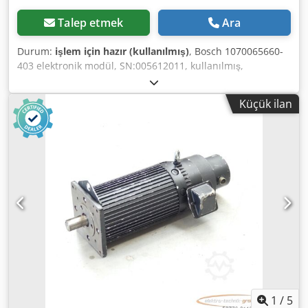
Talep etmek
Ara
Durum:
işlem için hazır (kullanılmış)
, Bosch 1070065660-
403 elektronik modül, SN:005612011, kullanılmış,
profesyonel olarak tamamen elden geçirilmiş ve 12 ay
garantili test edilmiş, %100 işlevsel, teslimat kapsamı
Küçük ilan
fotoğraflardaki gibidir Djdpei D T S Dofx Af Tjkr
1
/
5