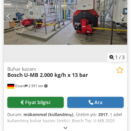
1
/
3
Buhar kazanı
Bosch
U-MB 2.000 kg/h x 13 bar
Essen
2.591 km
Fiyat bilgisi
Ara
Durum:
mükemmel (kullanılmış)
, Üretim yılı:
2017
, 1 adet
kullanılmış buhar kazanı Üretici: Bosch Tip: U-MB 2020
Kapasite: 2.000 kg/saat İzin verilen çalışma basıncı: 13,0