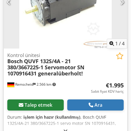
1
/
4
Kontrol ünitesi
Bosch
QUVF 132S/4A - 21
380/3667225-1 Servomotor SN
1070916431 generalüberholt!
€1.995
Remscheid
2.566 km
Sabit fiyat KDV hariç
Talep etmek
Ara
Durum:
işlem için hazır (kullanılmış)
, Bosch QUVF
132S/4A-21 380/3667225-1 servo motor SN 1070916431,
motor üretici tarafından elden geçirilmiştir, DİKKAT: Lütfen