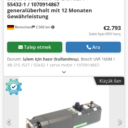
55432-1 / 1070914867
generalüberholt mit 12 Monaten
Gewährleistung
€2.793
Remscheid
2.566 km
Sabit fiyat KDV hariç
Talep etmek
Ara
Durum:
işlem için hazır (kullanılmış)
, Bosch UVF 160M /
4B-21S /527 / 55432-1 servo motor / 1070914867,
profesyonel olarak tamamen elden geçirilmiş ve test
edilmiş, 12 ay garantili, %100 işlevsel, teslimat kapsamı
Küçük ilan
fotoğraflardaki gibidir, Anlaşılan satış indirimleri bu ürüne
uygulanmaz. Lütfen fiyatı ayrıca sorunuz!,DİKKAT: Lütfen
paketleme ve kargo masraflarını ayrıca sorunuz! DİKKAT:
Paketleme ve nakliye için ayrı ayrı ücret bilgisi alınız!
Dkjdpfjk Ru Dcsx Af Tjr