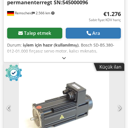
permanenterregt SN:545000096
€1.276
Remscheid
2.566 km
Sabit fiyat KDV hariç
Talep etmek
Ara
Durum:
işlem için hazır (kullanılmış)
, Bosch SD-B5.380-
012-01.000 fırçasız servo motor, kalıcı mıknatıs,
SN:545000096, kullanılmış, normal aşınma belirtileri, %100
işlevsel, teslimat kapsamı fotoğraflardaki gibidir, DİKKAT:
Küçük ilan
Lütfen paketleme ve nakliye masrafları hakkında ayrıca
bilgi alın! DİKKAT: Paketleme ve nakliye için ayrı ayrı ücret
bilgisi alınız! Dkedpfx Afei D Hbho Tsr