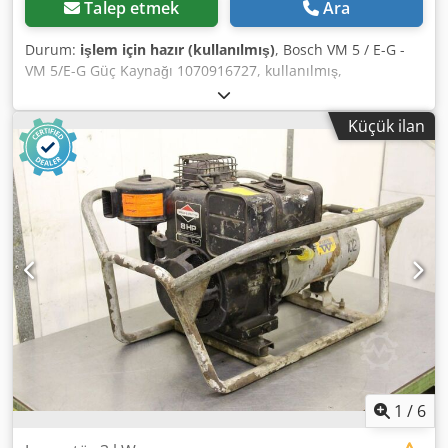
Talep etmek
Ara
Durum:
işlem için hazır (kullanılmış)
, Bosch VM 5 / E-G -
VM 5/E-G Güç Kaynağı 1070916727, kullanılmış,
profesyonel olarak tamamen elden geçirilmiş ve 12 ay
garantili test edilmiş, %100 işlevsel, teslimat kapsamı
Küçük ilan
fotoğraflardaki gibidir Dsdji D Ug Hjpfx Af Tskr
1
/
6