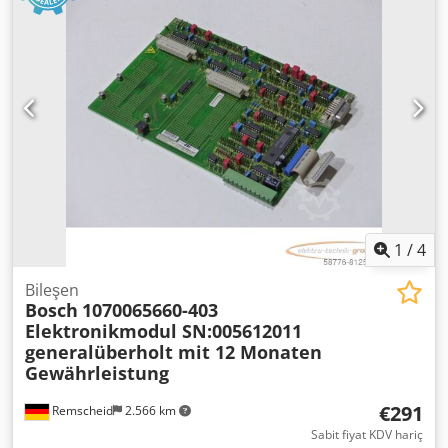
1
/
4
Bileşen
Bosch
1070065660-403
Elektronikmodul SN:005612011
generalüberholt mit 12 Monaten
Gewährleistung
€291
Remscheid
2.566 km
Sabit fiyat KDV hariç