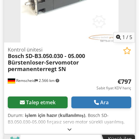
1
/
5
Kontrol ünitesi
Bosch
SD-B3.050.030 - 05.000
Bürstenloser-Servomotor
permanenterregt SN
€797
Remscheid
2.566 km
Sabit fiyat KDV hariç
Talep etmek
Ara
Durum:
işlem için hazır (kullanılmış)
, Bosch SD-
B3.050.030-05.000 fırçasız servo motor sürekli uyarılmış,
SN, kullanılmış, normal kullanım belirtileri, %100 işlevsel,
teslimat kapsamı fotoğraflara göre Dedpfx Aei D E S Isf Tskr