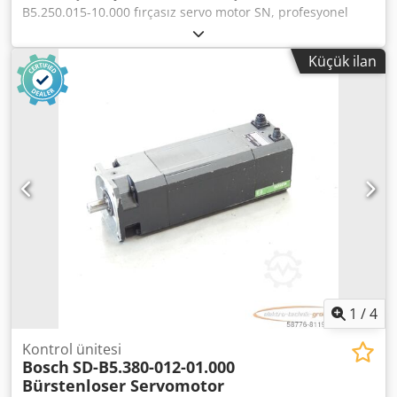
B5.250.015-10.000 fırçasız servo motor SN, profesyonel
olarak tamamen elden geçirilmiş ve 12 ay garantili, %100
işlevsel, teslimat kapsamı fotoğraflardaki gibidir. Anlaşılan
Küçük ilan
satış indirimleri bu ürün için geçerli değildir. Lütfen ayrıca
fiyat sorunuz! Djdpoi D Hacefx Af Tokr
1
/
4
Kontrol ünitesi
Bosch
SD-B5.380-012-01.000
Bürstenloser Servomotor