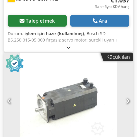
€1.037
Sabit fiyat KDV hariç
Talep etmek
Ara
Durum:
işlem için hazır (kullanılmış)
, Bosch SD-
B5.250.015-05.000 fırçasız servo motor, sürekli uyarılı
SN:746000208, bir bağlantı soketi hafif hasarlı, fotoğrafa
bakın, kullanılmış, normal aşınma belirtileri var, %100
Küçük ilan
işlevsel, teslimat kapsamı fotoğraflardaki gibidir, DİKKAT:
Lütfen paketleme ve nakliye maliyetleri hakkında ayrıca
bilgi alın! DİKKAT: Paketleme ve nakliye için ayrı ayrı ücret
bilgisi alınız! Dkodpfxsi D E U Hj Af Tjr