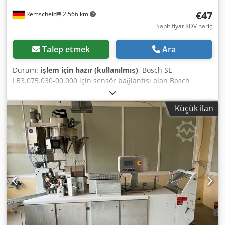
taşıma kutusuyla birlikte eksiksiz. Fotoğraflarda görünen
€47
Remscheid
2.566 km
haliyle satılmaktadır.
Sabit fiyat KDV hariç
Talep etmek
Ara
Durum:
işlem için hazır (kullanılmış)
, Bosch SE-
LB3.075.030-00.000 için sensör bağlantısı olan Bosch
adaptör plakası / döner sensör ERN 221.2133-1000 motor,
kullanılmış, iyi durumda, %100 işlevsel, teslimat kapsamı
Küçük ilan
fotoğraflarda görülenlerdir. Dodpfx Aszr Dc Djf Tjkr