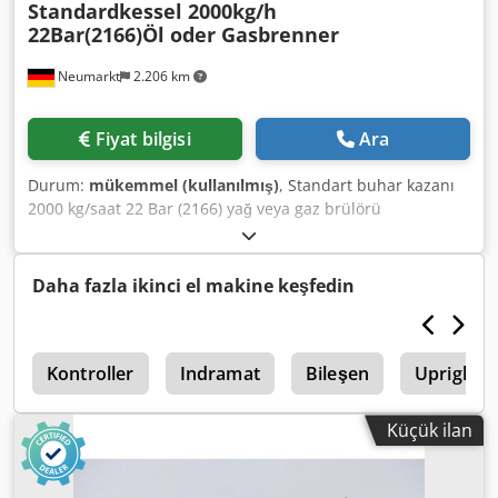
Standardkessel 2000kg/h
22Bar(2166)Öl oder Gasbrenner
Neumarkt
2.206 km
Fiyat bilgisi
Ara
Durum:
mükemmel (kullanılmış)
, Standart buhar kazanı
2000 kg/saat 22 Bar (2166) yağ veya gaz brülörü
Dkodpfsxqr E Dsx Af Tjr
Daha fazla ikinci el makine keşfedin
r
Kontroller
Indramat
Bileşen
Upright 
Küçük ilan