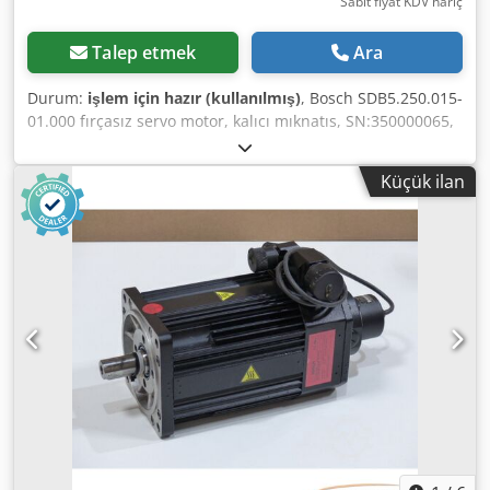
Sabit fiyat KDV hariç
Talep etmek
Ara
Durum:
işlem için hazır (kullanılmış)
, Bosch SDB5.250.015-
01.000 fırçasız servo motor, kalıcı mıknatıs, SN:350000065,
kullanılmış, normal aşınma belirtileri, %100 işlevsel,
teslimat kapsamı fotoğraflardaki gibidir, DİKKAT: Lütfen
Küçük ilan
paketleme ve nakliye masrafları hakkında ayrıca bilgi alın!
DİKKAT: Paketleme ve nakliye için ayrı ayrı ücret bilgisi
alınız! Dkodpfxei D E U As Af Ter