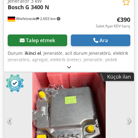
Jeneratör 3 kW
Bosch
G 3400 N
€390
Wiefelstede
2.603 km
Sabit fiyat KDV hariç
Talep etmek
Ara
Durum:
ikinci el
, Jeneratör, acil durum jeneratörü, elektrik
jeneratörü, agregat, elektrik üreteci, jeneratör, yedek
jeneratör Dsdpfxedparyo Af Tokr -Güç: 3 kW -Motor: Briggs
& Stratton marka -Prizler: 2x 220 V alternatif akım -Ölçüler:
Küçük ilan
820/620/H460 mm -Ağırlık: 60 kg