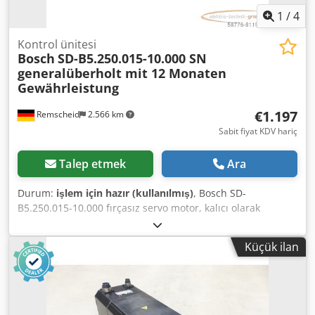
1
/
4
Kontrol ünitesi
Bosch
SD-B5.250.015-10.000 SN
generalüberholt mit 12 Monaten
Gewährleistung
€1.197
Remscheid
2.566 km
Sabit fiyat KDV hariç
Talep etmek
Ara
Durum:
işlem için hazır (kullanılmış)
, Bosch SD-
B5.250.015-10.000 fırçasız servo motor, kalıcı olarak
uyarılmış SN, profesyonel olarak tamamen elden geçirilmiş
ve 12 ay garantili test edilmiş, %100 işlevsel, teslimat
Küçük ilan
kapsamı fotoğraflara göre. Anlaşılan satış indirimleri bu
ürün için geçerli değildir. Lütfen fiyatı ayrıca
sorunuz!,DİKKAT: Lütfen paketleme ve kargo masraflarını
ayrıca sorunuz! DİKKAT: Paketleme ve nakliye için ayrı ayrı
ücret bilgisi alınız! Dsdji D E U Uspfx Af Tekr