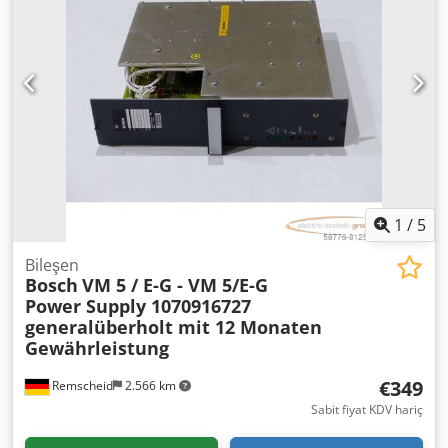
1
/
5
Bileşen
Bosch
VM 5 / E-G - VM 5/E-G
Power Supply 1070916727
generalüberholt mit 12 Monaten
Gewährleistung
€349
Remscheid
2.566 km
Sabit fiyat KDV hariç