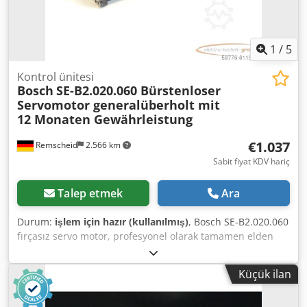
1
/
5
Kontrol ünitesi
Bosch
SE-B2.020.060 Bürstenloser
Servomotor generalüberholt mit
12 Monaten Gewährleistung
€1.037
Remscheid
2.566 km
Sabit fiyat KDV hariç
Talep etmek
Ara
Durum:
işlem için hazır (kullanılmış)
, Bosch SE-B2.020.060
fırçasız servo motor, profesyonel olarak tamamen elden
geçirilmiş ve test edilmiş, 12 ay garantili, %100 işlevsel,
teslimat kapsamı fotoğraflardaki gibidir, Anlaşılan satış
Küçük ilan
indirimleri bu ürüne uygulanmaz. Lütfen ayrıca fiyat
sorunuz! Dkjdpei D Hciefx Af Tor