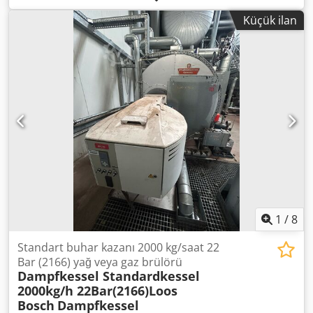
paketleme ve nakliye masrafları hakkında ayrıca bilgi alın!
Küçük ilan
DİKKAT: Paketleme ve nakliye için ayrı ayrı ücret bilgisi
alınız! Dkjdpfoi D E Rqsx Af Tsr
1
/
8
Standart buhar kazanı 2000 kg/saat 22
Bar (2166) yağ veya gaz brülörü
Dampfkessel Standardkessel
2000kg/h 22Bar(2166)Loos
Bosch
Dampfkessel