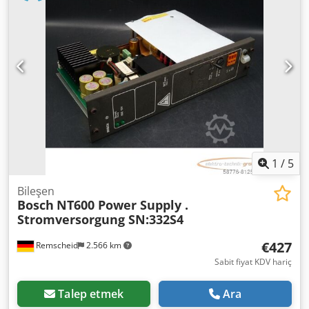
1
/
5
Bileşen
Bosch
NT600 Power Supply .
Stromversorgung SN:332S4
€427
Remscheid
2.566 km
Sabit fiyat KDV hariç
Talep etmek
Ara