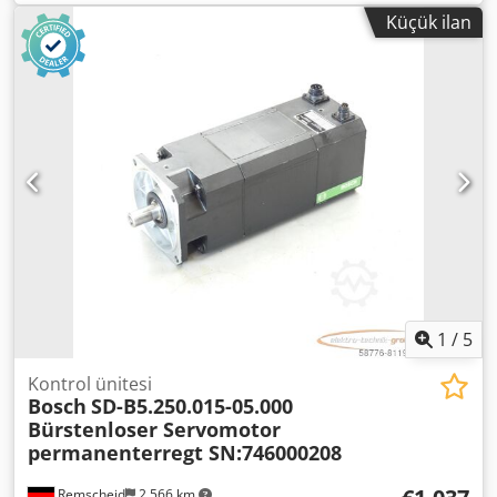
bar Yükseltilmiş test basıncı: 24,1 bar Maksimum sıcaklık:
Küçük ilan
195°C Toplam hacim: 2.065 litre İmalat yılı: 01/2017
Dedpfozltalex Af Tskr CE işareti: CE 0036 Weishaupt gaz
brülörü, tip WM-G20/3-A, 300-2.000 kW, ZM-LN modeli, 15-
500 mbar, gaz kontrol sistemi, ayrı kontrol paneli, Loos-
Boiler-Control LBC kazan kontrol sistemi, besleme suyu
pompası, Eco tip 1, kapasite 89 kW, hacim 41 litre, sıcaklık
238°C, izin verilen çalışma basıncı 31 bar, test aşırı basıncı
56 bar ve mevcut kaba ve ince armatürlerle donatılmıştır.
1
/
5
Kontrol ünitesi
Bosch
SD-B5.250.015-05.000
Bürstenloser Servomotor
permanenterregt SN:746000208
Remscheid
2.566 km