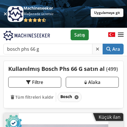
Machineseeker
Uygulamaya git
Mağazada ücretsiz
Satış
Ara
Kullanılmış Bosch Phs 66 G satın al
(499)
Filtre
Alaka
Bosch
Tüm filtreleri kaldır
Küçük ilan