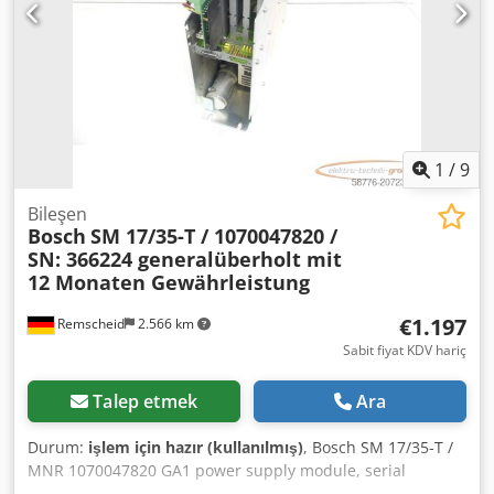
1
/
9
Bileşen
Bosch
SM 17/35-T / 1070047820 /
SN: 366224 generalüberholt mit
12 Monaten Gewährleistung
€1.197
Remscheid
2.566 km
Sabit fiyat KDV hariç
Talep etmek
Ara
Durum:
işlem için hazır (kullanılmış)
, Bosch SM 17/35-T /
MNR 1070047820 GA1 power supply module, serial
number: 366224, professionally completely overhauled