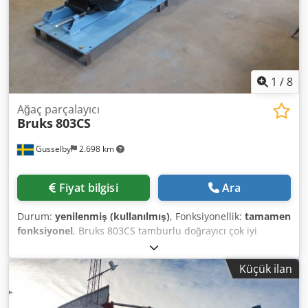
1
/
8
Ağaç parçalayıcı
Bruks
803CS
Gusselby
2.698 km
Fiyat bilgisi
Ara
Durum:
yenilenmiş (kullanılmış)
, Fonksiyonellik:
tamamen
fonksiyonel
, Bruks 803CS tamburlu doğrayıcı çok iyi
durumda Dodpfezc It Aox Adxjwa
Küçük ilan