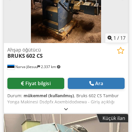
1
/
17
Ahşap öğütücü
BRUKS
602 CS
Narva-Jõesuu
2.337 km
Fiyat bilgisi
Ara
Durum:
mükemmel (kullanılmış)
, Bruks 602 CS Tambur
Yonga Makinesi Dsdpfx Aoxmbidodxewa - Giriş açıklığı
boyutu: 540 x 300 mm - Tambur çapı: 600 mm - Bıçak
sayısı: 2 - Maksimum ahşap kalınlığı: 180/100 mm - Ana
Küçük ilan
motor gücü: 26 kW - Fan motor gücü: 11 kW - Kapasite:
saate kadar 20 m³ talaş - Standart talaş uzunluğu: 20-35