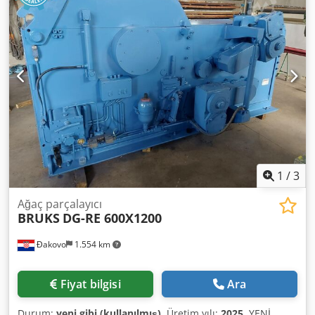
1
/
3
Ağaç parçalayıcı
BRUKS
DG-RE 600X1200
Đakovo
1.554 km
Fiyat bilgisi
Ara
Durum:
yeni gibi (kullanılmış)
, Üretim yılı:
2025
, YENİ