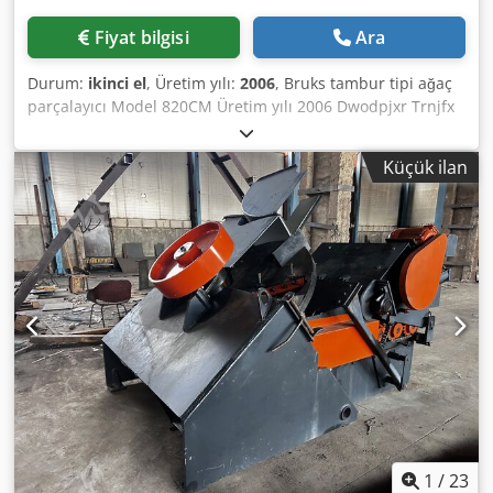
Fiyat bilgisi
Ara
Durum:
ikinci el
, Üretim yılı:
2006
, Bruks tambur tipi ağaç
parçalayıcı Model 820CM Üretim yılı 2006 Dwodpjxr Trnjfx
Adxoa
Küçük ilan
1
/
23