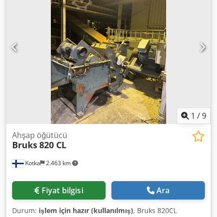
1
/
9
Ahşap öğütücü
Bruks
820 CL
Kotka
2.463 km
Fiyat bilgisi
Ara
Durum:
işlem için hazır (kullanılmış)
, Bruks 820CL