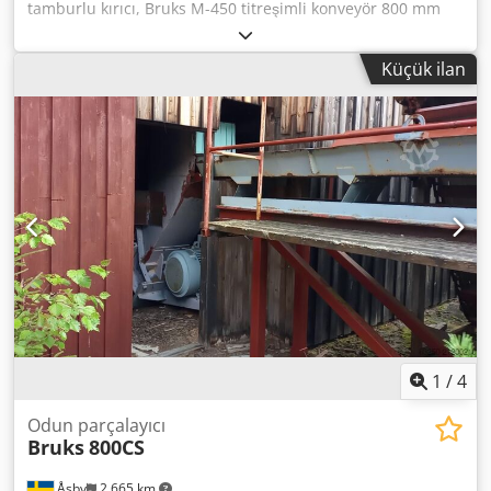
tamburlu kırıcı, Bruks M-450 titreşimli konveyör 800 mm
rotor çapına sahip yonga makinesi giriş ağzı 560 x 365 mm
Dwsdpexn T Tdjfx Adxja 2 bıçak yonga uzunluğu 23 - 27
Küçük ilan
mm verimlilik yaklaşık 30 - 50 m3 yonga/saat güç 55 kW
uzunluk 30 m ağırlık yaklaşık 4.500 kg
1
/
4
Odun parçalayıcı
Bruks
800CS
Åsby
2.665 km