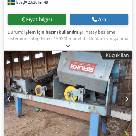
İsveç
2.626 km
Fiyat bilgisi
Ara
Durum:
işlem için hazır (kullanılmış)
, Yatay besleme
sistemine sahip Bruks 1503M model diskli odun yongalama
makinesi, Bruks BS3 model yonga eleği ile donatılmıştır.
Elektrik motoru gücü 55 kW'tır. Elektrikli kontrol kabini ve
Küçük ilan
marş motoru dahildir. Bu yongalama makinesi, kereste
fabrikası atıkları ve küçük çaplı ağaç gövdeleri için
uygundur. Djdpszrd T Nefx Adxowa Saat başına 50 m³'e
kadar hazır yonga üretimi kapasitesine sahiptir. Besleme
açıklığı, genişliği 440 mm, yüksekliği 275 mm'dir.