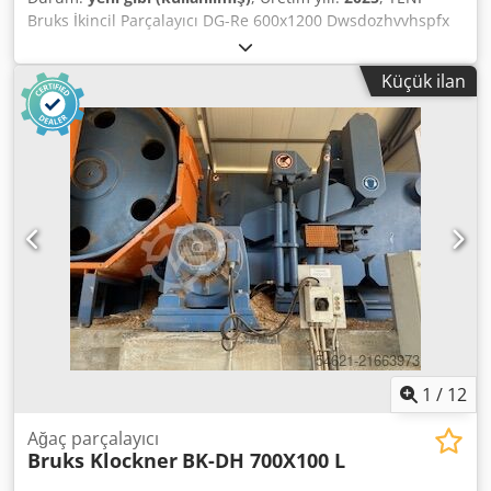
Bruks İkincil Parçalayıcı DG-Re 600x1200 Dwsdozhvvhspfx
Adxsa Kapasite: rm/h Motor gücü: 315 kW Rotor çapı: 1300
mm Rotor hızı: 530 devir/dakika Parçalama bıçak sayısı: 8
Küçük ilan
Karşı bıçak sayısı: 1 Parçalama uzunluğu: < 10 mm Elek
delikleri: R 680 mm x Qv 14/22 mm Vibrasyonlu konveyör
1
/
12
Ağaç parçalayıcı
Bruks Klockner
BK-DH 700X100 L