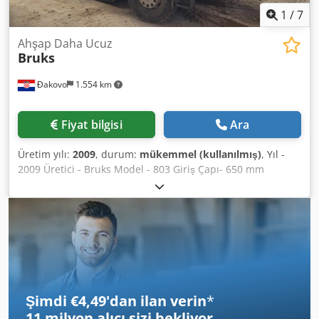
1
/
7
Ahşap Daha Ucuz
Bruks
Đakovo
1.554 km
Fiyat bilgisi
Ara
Üretim yılı:
2009
, durum:
mükemmel (kullanılmış)
, Yıl -
2009 Üretici - Bruks Model - 803 Giriş Çapı- 650 mm
Kapasite - 90m3/h Çalışma saati - 10.000 saat (yeni tambur)
Motor - 460 kw daf Dwjdslawbtjpfx Adxea Kamyon verileri
Yıl - 2009 Durum kilometresi - 30.000 KM Motor - 400 kw
Şanzıman tipi - 8x8 (dört aks)
Şimdi €4,49'dan ilan verin
*
11 milyon alıcı
sizi bekliyor