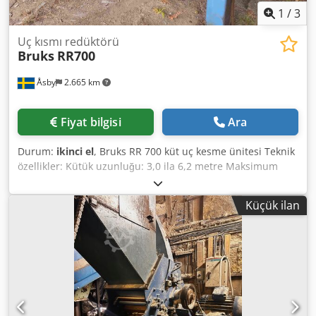
1
/
3
Uç kısmı redüktörü
Bruks
RR700
Åsby
2.665 km
Fiyat bilgisi
Ara
Durum:
ikinci el
, Bruks RR 700 küt uç kesme ünitesi Teknik
özellikler: Kütük uzunluğu: 3,0 ila 6,2 metre Maksimum
kütük çapı: 700 mm Maksimum kök çıkıntısı: 180 mm
(radyal) Dsdpfozrfakex Adxswa Kapasite: Dakikada 2 - 7
Küçük ilan
kütük