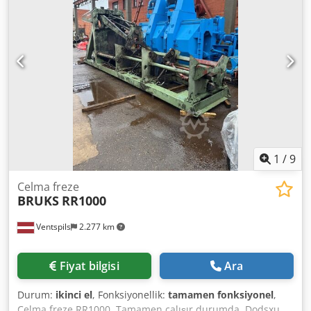
Holtec ağır hizmet tipi bant konveyör. Atık taşıma zincirli
konveyör ve dağıtıcı helezon.
1
/
9
Celma freze
BRUKS
RR1000
Ventspils
2.277 km
Fiyat bilgisi
Ara
Durum:
ikinci el
, Fonksiyonellik:
tamamen fonksiyonel
,
Celma freze RR1000. Tamamen çalışır durumda. Dodsxu