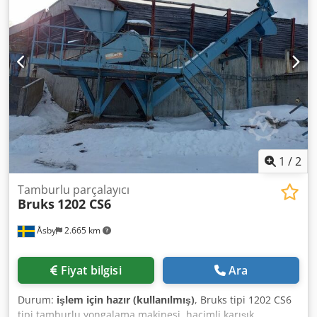
1
/
2
Tamburlu parçalayıcı
Bruks
1202 CS6
Åsby
2.665 km
Fiyat bilgisi
Ara
Durum:
işlem için hazır (kullanılmış)
, Bruks tipi 1202 CS6
tipi tamburlu yongalama makinesi, hacimli karışık