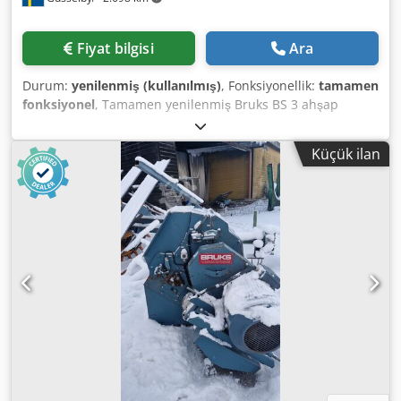
Fiyat bilgisi
Ara
Durum:
yenilenmiş (kullanılmış)
, Fonksiyonellik:
tamamen
fonksiyonel
, Tamamen yenilenmiş Bruks BS 3 ahşap
yongalı ekran, stand dahil Dsdpewiw Tmjfx Adxswa
Küçük ilan