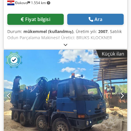
Đakovo
1.554 km
Fiyat bilgisi
Ara
Durum:
mükemmel (kullanılmış)
, Üretim yılı:
2007
, Satılık
Odun Parçalama Makinesi! Üretici: BRUKS KLOCKNER
Model: BK-DH 700X100 L Dwjdpjyzfigsfx Adxsa Güç: 2x500
kW elektrik motoru Giriş Ölçüsü: 700x100 mm Bıçak Sayısı:
Küçük ilan
6 Ağırlık: 46 ton Ekipman şunları içermektedir: - 10 m giriş
konveyörü - Metal dedektörü - Parçalama ünitesi - Çıkış
konveyörü - Elektrik panosu - Kumanda paneli