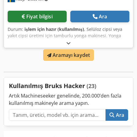
Fiyat bilgisi
Ara
Durum:
işlem için hazır (kullanılmış)
, Selüloz cipsi veya
yakıt cipsi üretimi için tamburlu yonga makinesi. Yonga
makinesi, titreşimli konveyör ve besleme haznesi ile
beslenmektedir. Dwsdpfeyh Umwex Adxoa Ayrıca, Bruks
Aramayı kaydet
marka Bruks BS3 model yonga eleği de dahildir. Elektrik
motoru: 75 kW. Saatte 60 m³'ye kadar hazır yonga üretim
kapasitesi. Besleme açıklığı: genişlik 540 mm, yükseklik 300
mm.
Kullanılmış Bruks Hacker
(23)
Artık Machineseeker genelinde, 200.000’den fazla
kullanılmış makineyle arama yapın.
Ara