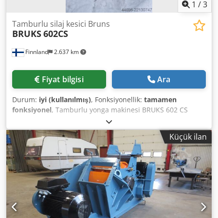
1
/
3
Tamburlu silaj kesici Bruns
BRUKS
602CS
Finnland
2.637 km
Fiyat bilgisi
Ara
Durum:
iyi (kullanılmış)
, Fonksiyonellik:
tamamen
fonksiyonel
, Tamburlu yonga makinesi BRUKS 602 CS
Açıklık boyutu: 540 x 300 mm Tambur çapı: 600 mm Motor:
26 kW Kapasite: 20 m³ yonga/saat İyi durumda Dedpfszdpb
Küçük ilan
Nex Adxowa