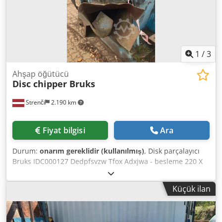
1
/
3
Ahşap öğütücü
Disc chipper Bruks
Strenči
2.190 km
Fiyat bilgisi
Ara
Durum:
onarım gereklidir (kullanılmış)
, Disk parçalayıcı
Bruks IDC000127 Dedpfsvzw Tfox Adxjwa - besleme 220 X
280 mm - elektrik motoru olmadan
Küçük ilan