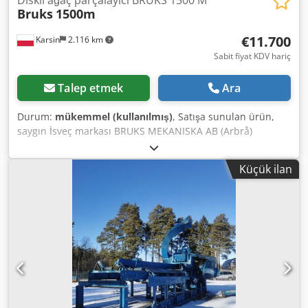
Bruks
1500m
€11.700
Karsin
2.116 km
Sabit fiyat KDV hariç
Talep etmek
Ara
Durum:
mükemmel (kullanılmış)
, Satışa sunulan ürün,
saygın İsveç markası BRUKS MEKANISKA AB (Arbrå)
tarafından üretilen, sağlam ve endüstriyel bir diskli odun
parçalama makinesidir. Bu makine, ahşap atıkları, dallar ve
Küçük ilan
tomrukların işlenmesinde güvenilirliği, dayanıklılığı ve
yüksek verimliliği ile bilinir. ⚙️ TEKNİK ÖZELLİKLER: Üretici:
Bruks Mekaniska AB, Arbrå (İsveç) Model: 1500 M Makine
tipi: Diskli parçalama makinesi Seri numarası (Tillv. Nr.):
226575 Kesme sistemi: 3 bıçaklı (yeni bıçaklar takılı) Dodpfx
Adszpz Ewoxjwa Ana motor: 45 kW Besleme motorları: 2 x 3
kW Disk çapı: 1500 mm 🛠️ MAKİNENİN AVANTAJLARI:
Kullanıma hazır: Makinede tamamen yeni bıçaklar takılıdır,
bu sayede makine satın alındıktan hemen sonra en yüksek
kesim hassasiyetini ve ek bir finansal yatırım olmaksızın