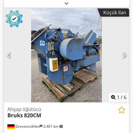
Bantlı konveyör Dwsdot D Dhdjpfx Adxja - Siklon - kapasite:
50 m3/h
Küçük ilan
1
/
6
Ahşap öğütücü
Bruks
820CM
Grevesmühlen
2.461 km