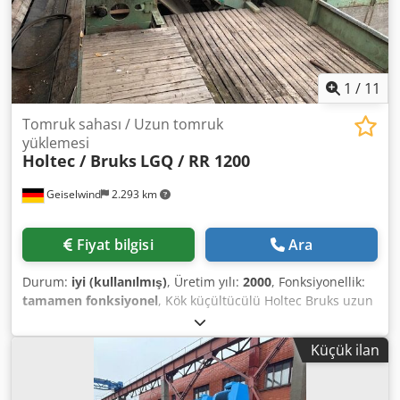
1
/
11
Tomruk sahası / Uzun tomruk
yüklemesi
Holtec / Bruks
LGQ / RR 1200
Geiselwind
2.293 km
Fiyat bilgisi
Ara
Durum:
iyi (kullanılmış)
, Üretim yılı:
2000
, Fonksiyonellik:
tamamen fonksiyonel
, Kök küçültücülü Holtec Bruks uzun
tomruk besleme ünitesi, aşağıdakilerden oluşur: 6 zincirli,
bölünmüş tahrikli enine besleme konveyörü. Bölünmüş
Küçük ilan
tahrikli Holtec hidrolik kademe itici. Uzun tomruklar için
Bruks Kök küçültücü tip RR 1200 - frezeleme uzunluğu
1200 mm. Dodpfx Aswxck Aedxowa Yuvarlak ağaç için