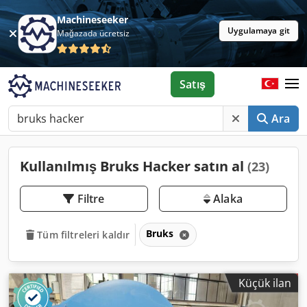
Machineseeker
Uygulamaya git
Mağazada ücretsiz
Satış
Ara
Kullanılmış Bruks Hacker satın al
(23)
Filtre
Alaka
Bruks
Tüm filtreleri kaldır
Küçük ilan