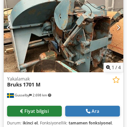
mm - Net ağırlık: 1400 kg - Üretici: BRUKS (İsveç) Durumu:
test edildi, çalışır durumda Konveyörler de mevcuttur
1
/
4
Yakalamak
Bruks
1701 M
Gusselby
2.698 km
Fiyat bilgisi
Ara
Durum:
ikinci el
, Fonksiyonellik:
tamamen fonksiyonel
,