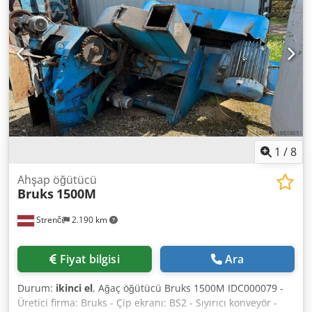
1
/
8
Ahşap öğütücü
Bruks
1500M
Strenči
2.190 km
Fiyat bilgisi
Ara
Durum:
ikinci el
, Ağaç öğütücü Bruks 1500M IDC000079 -
Üretici firma: Bruks - Çip ekranı: BS2 - Sıyırıcı konveyör -