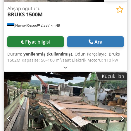
Ahşap öğütücü
BRUKS
1500M
Narva-Jõesuu
2.337 km
Fiyat bilgisi
Ara
Durum:
yenilenmiş (kullanılmış)
, Odun Parçalayıcı Bruks
1502M Kapasite: 50–100 m³/saat Elektrik Motoru: 110 kW
Büyük ölçüde revize edilmiştir, Yeni bıçaklar/karşı bıçak
Yeni tahrik kayışı Djdpfxoxndnxj Adxewa
Küçük ilan