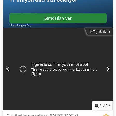
Şimdi ilan ver
*ilan başına/ay
Küçük ilan
1
/
17
Diskli ağaç parçalayıcı BRUKS 1500 M