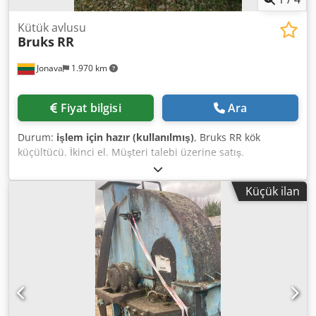
Kütük avlusu
Bruks
RR
Jonava
1.970 km
Fiyat bilgisi
Ara
Durum:
işlem için hazır (kullanılmış)
, Bruks RR kök
küçültücü. İkinci el. Müşteri talebi üzerine satış.
Djdpsxcidzofx Adxswa
Küçük ilan