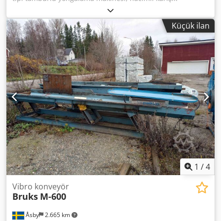
atıklardan yüksek kaliteli hamur yongaları üretmek için
kullanılır: Kenarlıklar, levhalar, kesme uçları, kontrplak,
Küçük ilan
kaplama ve doğrama atıkları ve kütük üstleri. Yongalama
makinesi hamur ve tahta yongaları veya yakıt yongaları
üretebilir. Saatte 50 m3'e kadar yonga kapasitesi Daha
büyük elektrik motoruyla saatte 100 m3'e kadar yonga
Dwsdpfx Adsuhvhpjxja Elektrik motoru 75 kW
1
/
4
Vibro konveyör
Bruks
M-600
Åsby
2.665 km