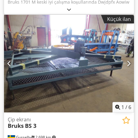
Bruks 1701 M keski iyi çalışma koşullarında Dwjdpfx Aowiw
Ukodxja
Küçük ilan
1
/
6
Çip ekranı
Bruks
BS 3
Gusselby
2.698 km