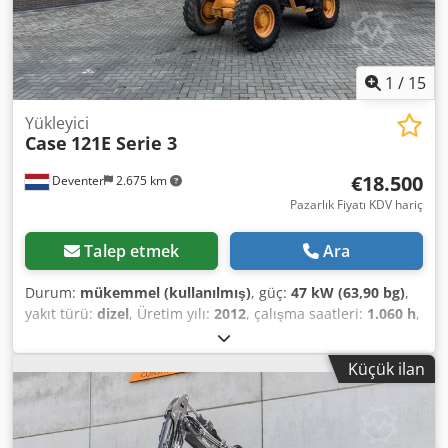
1
/
15
Yükleyici
Case
121E Serie 3
€18.500
Deventer
2.675 km
Pazarlık Fiyatı KDV hariç
Talep etmek
Ara
Durum:
mükemmel (kullanılmış)
, güç:
47 kW (63,90 bg)
,
yakıt türü:
dizel
, Üretim yılı:
2012
, çalışma saatleri:
1.060 h
,
= Ek Seçenekler ve Aksesuarlar = - 2 Pedallı Kontrol - Kapalı
Kabin = Notlar = CASE 121E Serisi 3 – Üretim Yılı 2012 –
Küçük ilan
1.060 Çalışma Saati CASE 121E Serisi 3 paletli yükleyici,
üretim yılı 2012. Makine iyi durumdadır ve sadece 1.060
çalışma saatine sahiptir. Makine hem teknik hem de görsel
olarak iyi durumdadır. Çok çeşitli kullanım alanları için