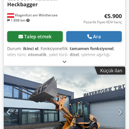
Heckbagger
€5.900
Klagenfurt am Wörthersee
1.898 km
Pazarlık Fiyatı KDV hariç
Talep etmek
Ara
Durum:
ikinci el
, Fonksiyonellik:
tamamen fonksiyonel
,
vites türü:
otomatik
, yakıt türü:
dizel
, işletme ağırlığı:
7.500 kg
, dingil konfigürasyonu:
4x2
, ilk tescil:
10/1977
,
Üretim yılı:
1977
, Donanım:
hidrolik
, Technically in good
Küçük ilan
condition Dsdpfst S Idrjx Ahtekr