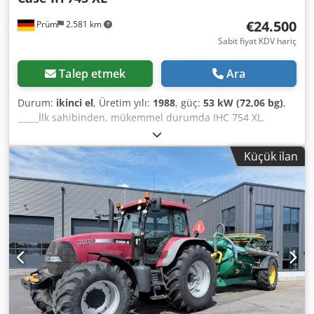
(see: ... / GTC).
€24.500
Prüm
2.581 km
Sabit fiyat KDV hariç
Talep etmek
Ara
Durum:
ikinci el
, Üretim yılı:
1988
, güç:
53 kW (72,06 bg)
,
_____İlk sahibinden, mükemmel durumda IHC 754 XL.
Çalışma saati: yaklaşık 8.600 Yapım yılı: 1988 Ön güç
kaldırma mekanizması Ön PTO (güç aktarma organı) 30
Küçük ilan
km/saat hızında vites kutusu Fiyat: 24.500,00 Euro (KDV
hariç) Depolama yeri: belirtilmemiş Djdpfjzdmutex Ahtokr