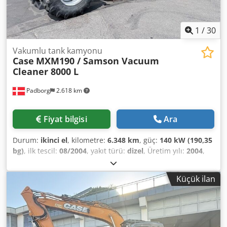
1
/
30
Vakumlu tank kamyonu
Case
MXM190 / Samson Vacuum
Cleaner 8000 L
Padborg
2.618 km
Fiyat bilgisi
Ara
Durum:
ikinci el
, kilometre:
6.348 km
, güç:
140 kW (190,35
bg)
, ilk tescil:
08/2004
, yakıt türü:
dizel
, Üretim yılı:
2004
,
Üretici: Case Model: MXM190 / Samson Vakum Tanker 8000
L Yıl: 2004 Durum: İyi Seri No: ACM231045 Ref. no: 8084
Küçük ilan
Kayıt tarihi: BG: 190 Çalışma saati: 6348 Şanzıman: Tam
powershift 19+6 Dizel depo: 1 Depo litre: 400 L Radyo: ?
Havalı koltuk: ? Disk fren: Yağlı frenler Lastik Ölçüsü:
600/65R25 + 650/75R38 - 520/70R34 Diş derinliği: %60 %90
- %40 Alet kutusu: ? Hidrolik sistem: ? Tank üreticisi: