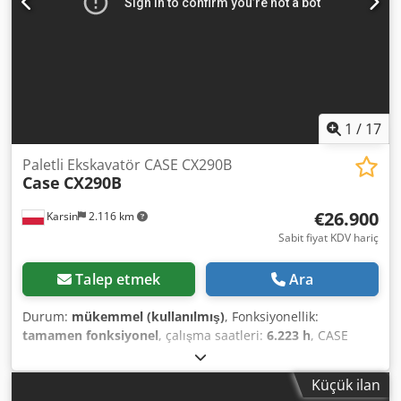
1
/
17
Paletli Ekskavatör CASE CX290B
Case
CX290B
€26.900
Karsin
2.116 km
Sabit fiyat KDV hariç
Talep etmek
Ara
Durum:
mükemmel (kullanılmış)
, Fonksiyonellik:
tamamen fonksiyonel
, çalışma saatleri:
6.223 h
, CASE
CX290B Crawler Excavator Kawasaki Hydraulics Isuzu
Engine Technical Specifications: - Engine: Isuzu AH-6HK1X
Küçük ilan
(6-cylinder, turbocharged, Common Rail). - Engine power: