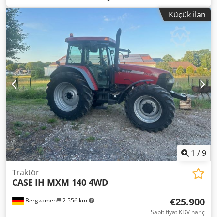
Ahtjr
Küçük ilan
1
/
9
Traktör
CASE
IH MXM 140 4WD
€25.900
Bergkamen
2.556 km
Sabit fiyat KDV hariç