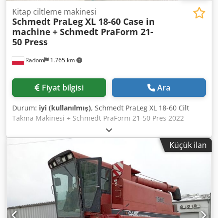
Kitap ciltleme makinesi
Schmedt PraLeg XL 18-60 Case in
machine
+ Schmedt PraForm 21-
50 Press
Radom
1.765 km
Fiyat bilgisi
Ara
Durum:
iyi (kullanılmış)
, Schmedt PraLeg XL 18-60 Cilt
Takma Makinesi + Schmedt PraForm 21-50 Pres 2022
üretimi. Dkedpfx Ahjzdazbjter Schmedt PraLeg XL 18-60
Kitap Blok Takma Makinesi Makine iyi durumda, kullanıma
Küçük ilan
hazır. Makine, kitap bloğunu hazırlanmış sert kapağa
takar. İki yapıştırıcı ünitesi, düzgün yapışkan kalınlığı ayarı.
Format: Blok yüksekliği: 80 – 450 mm Blok genişliği: 110 –
450 mm Blok kalınlığı: 2 – 80 mm Üretim hızı: yaklaşık 200 –
300 adet/saat Güç: 230V Ağırlık: 300 kg Almanya üretimi.
Schmedt PraForm 21-50 Kitap Presi Oyuk açma üniteli kitap
presi. Schmedt, Almanya üretimi. Makine çok iyi durumda