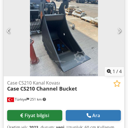
1
/
4
Case CS210 Kanal Kovası
Case
CS210 Channel Bucket
Türkiye
251 km
Fiyat bilgisi
Ara
Üretim yılı:
2023
, durum:
yeni
, Uzunluk: 60 cm Kullanım