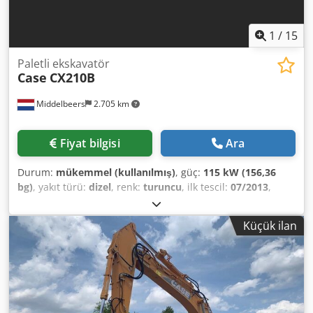
1
/
15
Paletli ekskavatör
Case
CX210B
Middelbeers
2.705 km
Fiyat bilgisi
Ara
Durum:
mükemmel (kullanılmış)
, güç:
115 kW (156,36
bg)
, yakıt türü:
dizel
, renk:
turuncu
, ilk tescil:
07/2013
,
Üretim yılı:
2012
, çalışma saatleri:
15.109 h
, Genel Bilgiler
Model yılı: 2012 Seri numarası: DCH210R5NCEAH2500
Küçük ilan
Teknik Bilgiler Silindir sayısı: 4 Boş ağırlık: 22.600 kg
Fonksiyonel Çalışma genişliği: 300 cm CE Sertifikası: evet
Durum Teknik durumu: çok iyi Görsel durumu: çok iyi
Finansal Bilgiler Fiyat: Talep üzerine Dkjdpfx Ahsy En
Ndjtor Garanti Garanti: İlk elden, eksiksiz servis geçmişi,
hemen kullanıma hazır! - Paletli yürüyüş aksamında %80