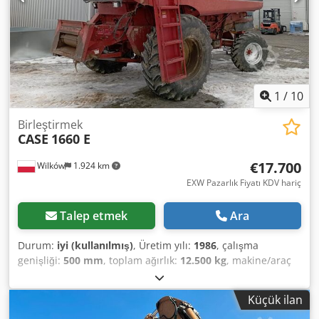
ve üretime hazır. Teknik özellikler: Maksimum format: 420
x 520 x 100 mm Ağırlık: 220 kg Güç: 230 V + basınçlı hava.
Fiyat, iki makineden oluşan set içindir.
1
/
10
Birleştirmek
CASE
1660 E
€17.700
Wilków
1.924 km
EXW Pazarlık Fiyatı KDV hariç
Talep etmek
Ara
Durum:
iyi (kullanılmış)
, Üretim yılı:
1986
, çalışma
genişliği:
500 mm
, toplam ağırlık:
12.500 kg
, makine/araç
numarası:
017128
, CASE IH 1660 eksenel akış Marka: Case
IH Modeli: 1660 Yıl: 1987 Dkjdpfx Aevr Dxpjhtor Çalışma
Küçük ilan
saatleri: 3.300 saat Bölüm genişliği: 5,00 m Çeşitli ekipman