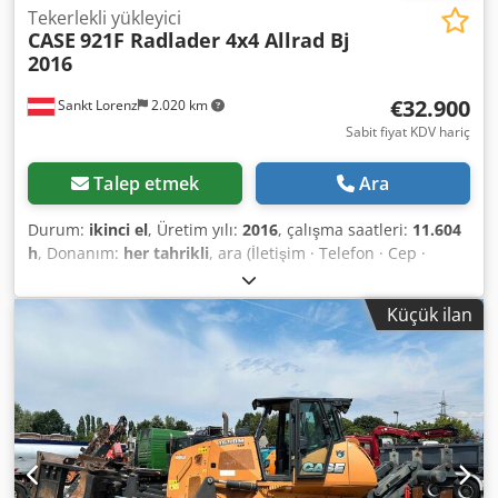
Tekerlekli yükleyici
CASE
921F Radlader 4x4 Allrad Bj
2016
€32.900
Sankt Lorenz
2.020 km
Sabit fiyat KDV hariç
Talep etmek
Ara
Durum:
ikinci el
, Üretim yılı:
2016
, çalışma saatleri:
11.604
h
, Donanım:
her tahrikli
, ara (İletişim · Telefon · Cep ·
WhatsApp) * Case 921F yükleyici 4x4 dört çeker * Isıtma /
Klima * Model yılı: 2016 * Şasi No: FNH921F1NGHE12139 *
Küçük ilan
Kw: 190 * Boş ağırlık: 19.680 kg * Toplam ağırlık: 21.600 kg
Dksdpokq Amfsfx Ahtor * Saat: 11.604 * 3 adet mevcut *
Fiyat bilgi üzerine * Tüm bilgiler taahhütsüzdür