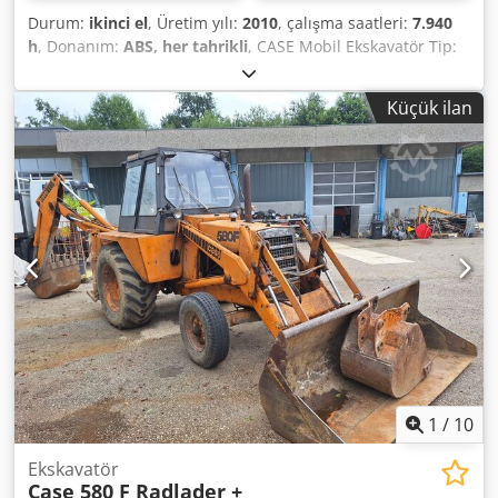
Durum:
ikinci el
, Üretim yılı:
2010
, çalışma saatleri:
7.940
h
, Donanım:
ABS, her tahrikli
, CASE Mobil Ekskavatör Tip:
WX165 (Hidrolik Ekskavatör) Tip onay numarası: N211
Motor üreticisi: Case Motor gücü: 105 kW Çalışma saati:
Küçük ilan
7940 saat İzin verilen toplam ağırlık: 18000 kg Taşıma
uzunluğu: 8,19 m Taşıma genişliği: 1,91 m Taşıma
yüksekliği: 2,89 m Renk: Sarı - Joystick kontrolü -
Düzleştirici bıçak Dkedpfx Aezripcshtor - Kamera
Finansman/kiralama konusunda da iş ortaklarımızla
birlikte size destek olmaktan memnuniyet duyarız. Tüm
bilgiler bağlayıcı değildir. Hatalar ve aracı elden geçirme
hakları saklıdır.
1
/
10
Ekskavatör
Case 580 F Radlader +