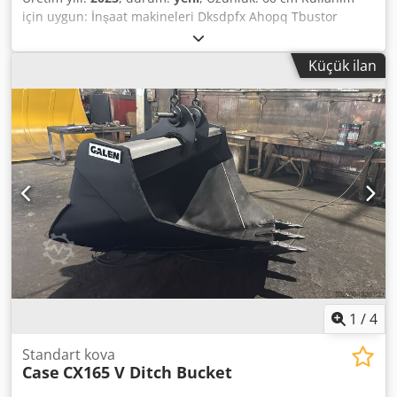
için uygun: İnşaat makineleri Dksdpfx Ahopq Tbustor
Yükleme alanı kapasitesi: 500 l Garanti: 6 ay
Küçük ilan
1
/
4
Standart kova
Case
CX165 V Ditch Bucket