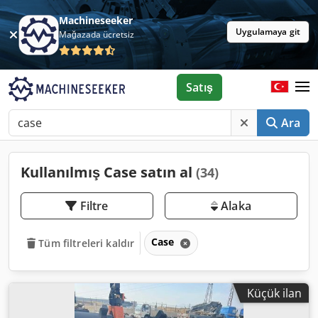
Machineseeker
Uygulamaya git
Mağazada ücretsiz
Satış
Ara
Kullanılmış Case satın al
(34)
Filtre
Alaka
Case
Tüm filtreleri kaldır
Küçük ilan