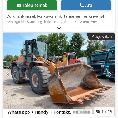
Talep etmek
Ara
Durum:
ikinci el
, Fonksiyonellik:
tamamen fonksiyonel
,
boş ağırlık:
5.400 kg
, kaldırma yüksekliği:
2.490 mm
,
Üretim yılı:
2014
, çalışma saatleri:
2.081 h
, toplam uzunluk:
5.550 mm
, inşaat yüksekliği:
2.500 mm
, çekiş tipi:
Diesel
Küçük ilan
Motor
, inşaat genişliği:
1.950 mm
, Diğer Dsdpowlxgaofx
Ahtjkr Hız Sınıfı: 25 Teknik Durum: normal Akü Durumu:
normal
1
/
15