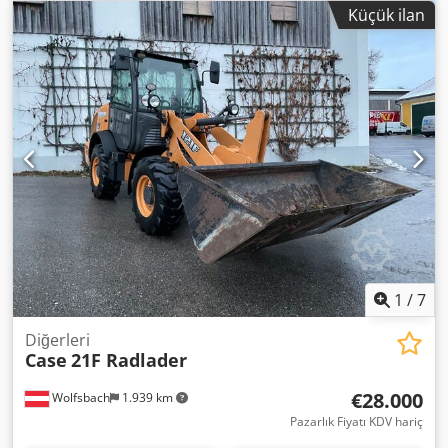
gücü 77 kW * Yol tipi palet (roadliner) * Hidrolik hızlı
Küçük ilan
bağlantı aparatı * Klima sistemi Dedpfx Aey Rm H Eohtekr
1
/
7
Diğerleri
Case
21F Radlader
€28.000
Wolfsbach
1.939 km
Pazarlık Fiyatı KDV hariç