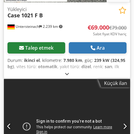
Yükleyici
Case
1021 F B
€69.000
Untersteinach
2.239 km
€79.000
Sabit fiyat KDV hariç
Talep etmek
Ara
Durum:
ikinci el
, kilometre:
7.980 km
, güç:
239 kW (324,95
bg)
, vites türü:
otomatik
, yakıt türü:
dizel
, renk:
sarı
, ilk
tescil:
01/2013
, Üretim yılı:
2013
, Donanım:
klima
, =
Additional Options and Equipment = - Air conditioning -
Küçük ilan
Radio - Power steering - Sun visor = Remarks = +++Weight:
24,000 kg +++ Max speed: km/h+++ +++4x4+++ +++Tyres
26.5xR25 90%+++ +++Work lights+++ +++Vibration
damper+++ +++Front axle differential lock+++ +++Bucket
3.6 m³+++ +++Onboard weighing system+++ - General: - -
Engine: Case - Transmission: Automatic - Total seats: 1 - -
Safety: - - Rear-view camera - - Cabin: Dkodpfsy Hu U Ajx
Ahtsr - - Air conditioning - Jet ventilation - - Exterior: - -