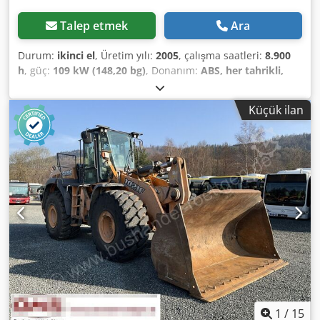
Talep etmek
Ara
Durum:
ikinci el
, Üretim yılı:
2005
, çalışma saatleri:
8.900
h
, güç:
109 kW (148,20 bg)
, Donanım:
ABS, her tahrikli,
kabin, klima
, Ölü ağırlık: 5.868 kg Uzunluk: 4.692 mm
Genişlik: 2.507 mm Yükseklik: 2.997 mm Dingil mesafesi:
Küçük ilan
2.723 mm Anma gücü: 105,9 kW, 144 hp Anma hızı: 2.200
rpm Silindir sayısı: 6 Deplasman: 7.480 cm³ Djdpfxewlmt Is
Ahtokr Tork artışı: 51.3 Dört tekerlekten çekiş
1
/
15