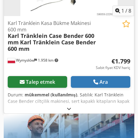
1
/
8
Karl Tränklein Kasa Bükme Makinesi
600 mm
Karl Tränklein Case Bender 600
mm
Karl Tränklein Case Bender
600 mm
€1.799
Wymysłów
1.958 km
Sabit fiyat KDV hariç
Talep etmek
Ara
Durum:
mükemmel (kullanılmış)
, Satılık: Karl Tränklein
Case Bender ciltçilik makinesi, sert kapaklı kitapların kapak
sırtlarının şekillendirilmesi ve bükülmesi için
tasarlanmıştır. Cihaz, kapaklara uygun bir yarıçap vererek
kitap bloğuna mükemmel uyum sağlar. Makine, farklı
kalınlıktaki kapaklara uyum sağlayabilen ayarlanabilir
makaralarla donatılmıştır. Sağlam, dökme demir