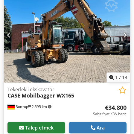
türleri: saman kıyıcı, saman serpme makinesi
1
/
14
Tekerlekli ekskavatör
CASE
Mobilbagger WX165
€34.800
Bottrop
2.595 km
Sabit fiyat KDV hariç
Talep etmek
Ara