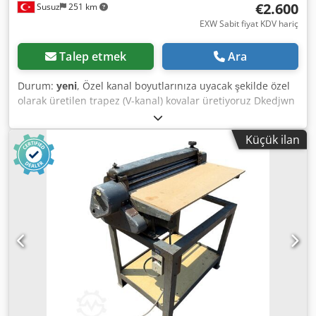
€2.600
Susuz
251 km
EXW Sabit fiyat KDV hariç
Talep etmek
Ara
Durum:
yeni
, Özel kanal boyutlarınıza uyacak şekilde özel
olarak üretilen trapez (V-kanal) kovalar üretiyoruz Dkedjwn
E A Hopfx Ahtsr
Küçük ilan