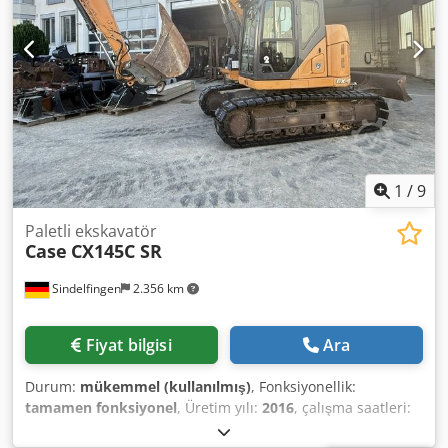
Samson Tank kapasitesi: 8000 L Yüksek basınçlı pompa: 2 x
HPP Yüksek basınç kapasitesi: 122 l/dk - 130 bar Vakum
pompası: Samson Uzaktan kumanda: ? Djdpfjynq Dbox
Ahtskr
1
/
9
Paletli ekskavatör
Case
CX145C SR
Sindelfingen
2.356 km
Fiyat bilgisi
Ara
Durum:
mükemmel (kullanılmış)
, Fonksiyonellik:
tamamen fonksiyonel
, Üretim yılı:
2016
, çalışma saatleri:
11.500 h
, * 11.500 saat * Çalışma ağırlığı 15.700 kg * Motor