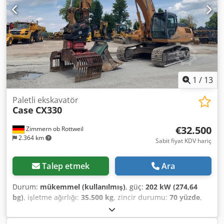
oranında ömür - 3 kova dahil: 1300 mm, 450 mm ve 2000
mm hendek temizleme kovası - Opsiyonel olarak 2021
TOPCON 3D-SİSTEM ile
1
/
13
Paletli ekskavatör
Case
CX330
€32.500
Zimmern ob Rottweil
2.364 km
Sabit fiyat KDV hariç
Talep etmek
Ara
Durum:
mükemmel (kullanılmış)
, güç:
202 kW (274,64
bg)
, işletme ağırlığı:
35.500 kg
, zincir durumu:
70 yüzde
,
Üretim yılı:
2006
, çalışma saatleri:
9.139 h
, Donanım:
klima
, CASE CX330 İmal Yılı: 2006 Çalışma Saati: 9.139 saat