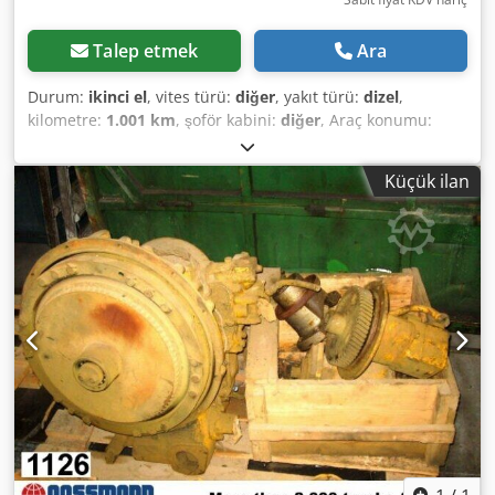
Talep etmek
Ara
Durum:
ikinci el
, vites türü:
diğer
, yakıt türü:
dizel
,
kilometre:
1.001 km
, şoför kabini:
diğer
, Araç konumu:
Bovenden, Üst yapı: Hidrolik pompa KULLANILMIŞ Model:
CL 75-15, No.: L049-6067 AKSESUAR BİLGİLERİ GARANTİSİZ,
Küçük ilan
Değişiklik, ara satış ve hatalar saklıdır! Dodpfx Aji
Rpcmsltsck - .