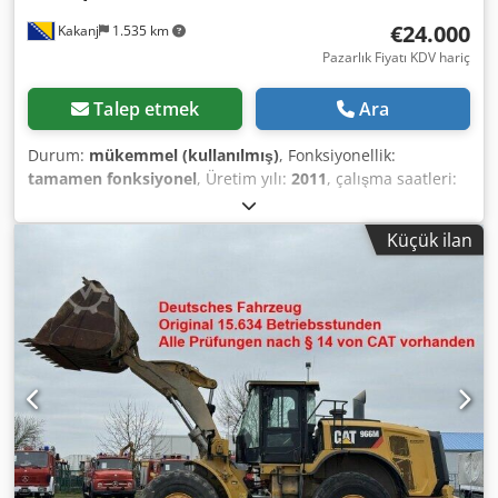
€24.000
Kakanj
1.535 km
Pazarlık Fiyatı KDV hariç
Talep etmek
Ara
Durum:
mükemmel (kullanılmış)
, Fonksiyonellik:
tamamen fonksiyonel
, Üretim yılı:
2011
, çalışma saatleri:
24.000 h
, Makine çok iyi durumda ve kullanıma hazırdır.
Dodpszam Efjfx Altsck
Küçük ilan