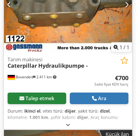
1
/
1
Tarım makinesi
Caterpillar
Hydraulikpumpe -
€700
Bovenden
2.411 km
Sabit fiyat KDV hariç
Talep etmek
Ara
Durum:
ikinci el
, vites türü:
diğer
, yakıt türü:
dizel
,
kilometre:
1.001 km
, şoför kabini:
diğer
, Araç konumu:
Bovenden, Dsdpfx Asi Rpcbjltock Üst yapı: hidrolik pompa
KULLANILMIŞ No.: 2J7366 AKSESUAR BİLGİLERİ GARANTİSİZ,
Küçük ilan