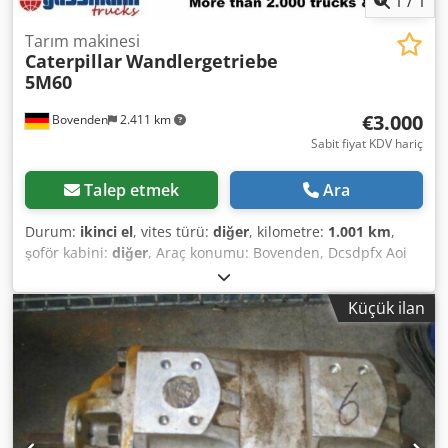
1
/
1
Tarım makinesi
Caterpillar
Wandlergetriebe
5M60
€3.000
Bovenden
2.411 km
Sabit fiyat KDV hariç
Talep etmek
Ara
Durum:
ikinci el
, vites türü:
diğer
, kilometre:
1.001 km
,
şoför kabini:
diğer
, Araç konumu: Bovenden, Dcsdpfx Aoi
Rphcsltok Üst yapı: greyder için AKSESUAR BİLGİLERİ
GARANTİSİZ, değişiklik, ara satış ve hatalar saklıdır! - .
Küçük ilan