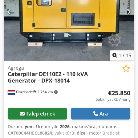
1
/
15
Agrega
Caterpillar
DE110E2 - 110 kVA
Generator - DPX-18014
€25.850
Dordrecht
2.754 km
Sabit fiyat KDV hariç
Talep etmek
Ara
Durum:
yeni
, Üretim yılı:
2026
, makine/araç numarası:
CAT00C44HECL06824
, yakıt türü:
dizel
, motor üreticisi: