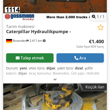
1
/
1
Tarım makinesi
Caterpillar
Hydraulikpumpe -
€1.400
Bovenden
2.411 km
Sabit fiyat KDV hariç
Talep etmek
Ara
Durum:
yeni
, vites türü:
diğer
, yakıt türü:
dizel
, şoför
kabini:
diğer
, Araç konumu: Bovenden, Üst yapı: Hidrolik
pompa YENİ No.: 11748J9238 AKSESUAR BİLGİLERİ
GARANTİSİZ OLUP, değişiklik, ara satış ve hatalar saklıdır!
Küçük ilan
Dodpfxoi Rn Uis Alteck