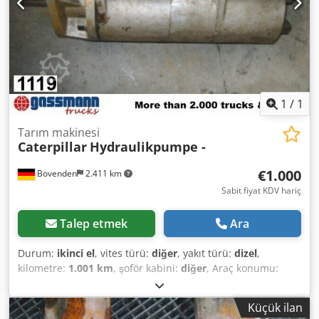
1
/
1
Tarım makinesi
Caterpillar
Hydraulikpumpe -
€1.000
Bovenden
2.411 km
Sabit fiyat KDV hariç
Talep etmek
Ara
Durum:
ikinci el
, vites türü:
diğer
, yakıt türü:
dizel
,
kilometre:
1.001 km
, şoför kabini:
diğer
, Araç konumu:
Bovenden, Dcsdpsi Rpa Sefx Altek Üst yapı: hidrolik pompa
KULLANILMIŞ No.: 5749J4027 AKSESUAR BİLGİLERİ
Küçük ilan
GARANTİSİZ, değişiklik, ara satış ve hatalar saklıdır!