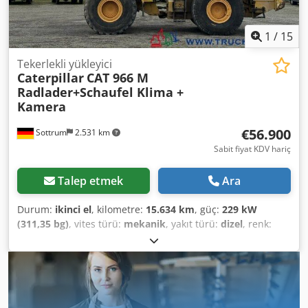
1
/
15
Tekerlekli yükleyici
Caterpillar
CAT 966 M
Radlader+Schaufel Klima +
Kamera
€56.900
Sottrum
2.531 km
Sabit fiyat KDV hariç
Talep etmek
Ara
Durum:
ikinci el
, kilometre:
15.634 km
, güç:
229 kW
(311,35 bg)
, vites türü:
mekanik
, yakıt türü:
dizel
, renk:
sarı
, toplam ağırlık:
23.200 kg
, boş ağırlık:
23.200 kg
, azami
yük ağırlığı:
15.000 kg
, dingil konfigürasyonu:
4x4
, koltuk
sayısı:
1
, ilk tescil:
03/2016
, frenler:
motor freni
, Üretim
yılı:
2016
, çalışma saatleri:
15.634 h
, şoför kabini:
gündüz
kabini
, Donanım:
araç içi bilgisayar, basınçlı hava freni,