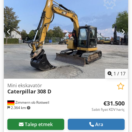
1
/
17
Mini ekskavatör
Caterpillar
308 D
€31.500
Zimmern ob Rottweil
2.364 km
Sabit fiyat KDV hariç
Talep etmek
Ara