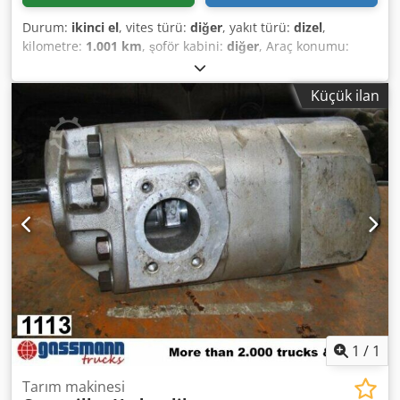
Durum:
ikinci el
, vites türü:
diğer
, yakıt türü:
dizel
,
kilometre:
1.001 km
, şoför kabini:
diğer
, Araç konumu:
Bovenden, Dcsdpsi Rpbasfx Altek Üst yapı: hidrolik pompa
KULLANILMIŞ No.: PH-342BVEW25-2WEW25-1BEW1540-
Küçük ilan
3724 AKSESUAR BİLGİLERİ GARANTİSİZ, değişiklik, ara satış
ve hatalar saklıdır!
1
/
1
Tarım makinesi