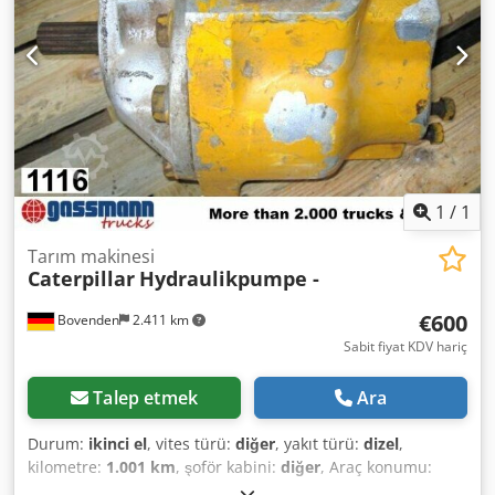
1
/
1
Tarım makinesi
Caterpillar
Hydraulikpumpe -
€600
Bovenden
2.411 km
Sabit fiyat KDV hariç
Talep etmek
Ara
Durum:
ikinci el
, vites türü:
diğer
, yakıt türü:
dizel
,
kilometre:
1.001 km
, şoför kabini:
diğer
, Araç konumu:
Bovenden, Dcedpfsi Rn Uqjx Altsk Üst yapı: hidrolik pompa