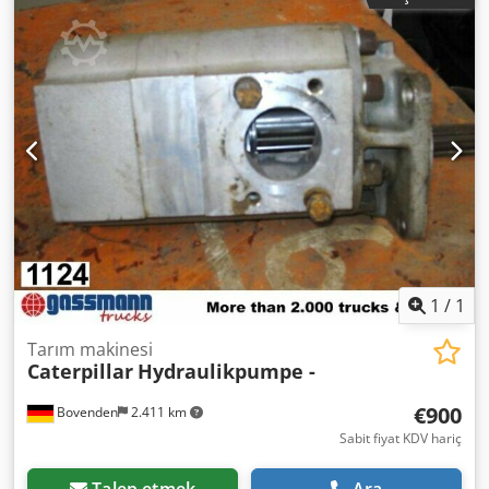
değişiklikler, ara satış ve hatalar saklıdır!
1
/
1
Tarım makinesi
Caterpillar
Hydraulikpumpe -
€900
Bovenden
2.411 km
Sabit fiyat KDV hariç
Talep etmek
Ara