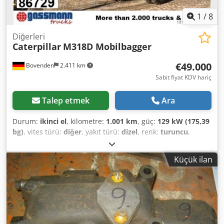
1
/
8
Diğerleri
Caterpillar
M318D Mobilbagger
€49.000
Bovenden
2.411 km
Sabit fiyat KDV hariç
Talep etmek
Ara
Durum:
ikinci el
, kilometre:
1.001 km
, güç:
129 kW (175,39
bg)
, vites türü:
diğer
, yakıt türü:
dizel
, renk:
turuncu
,
toplam ağırlık:
20.000 kg
, dingil konfigürasyonu:
4x4
, ilk
tescil:
01/2011
, Üretim yılı:
2011
, çalışma saatleri:
12.200 h
,
Küçük ilan
şoför kabini:
diğer
, dingil mesafesi:
2.600 mm
, Donanım:
her tahrikli
, Araç konumu: Bovenden, Dcjdpfxsvhlvbo Altsk
Dingil mesafesi: 2600 mm Yaklaşık 12.913 çalışma saati!
Nisan/Mayıs 2026'dan itibaren mevcut! Aksesuar bilgileri
garanti edilmez; değişiklik, ara satış ve hata hakkı saklıdır!