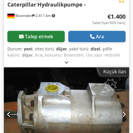
Caterpillar
Hydraulikpumpe -
€1.400
Bovenden
2.411 km
Sabit fiyat KDV hariç
Talep etmek
Ara
Durum:
yeni
, vites türü:
diğer
, yakıt türü:
dizel
, şoför
kabini:
diğer
, Araç konumu: Bovenden, Üst yapı: Hidrolik
pompa YENİ No.: 8748J8747 AKSESUAR BİLGİLERİ
GARANTİSİZ, değişiklik, ara satış ve hata hakkı saklıdır!
Küçük ilan
Dcedpfxoi Rn Ume Altok