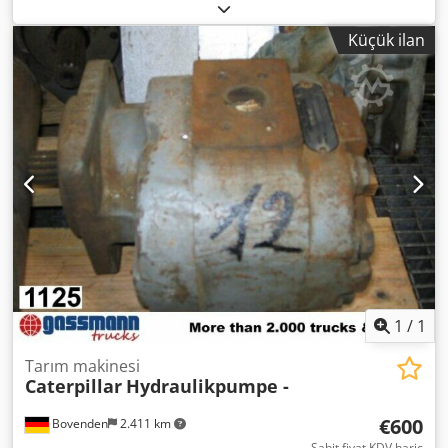
Bovenden, Üst yapı: hidrolik pompa KULLANILMIŞ No.:
2J7366. AKSESUAR BİLGİLERİ GARANTİSİZ OLUP, değişiklik,
Küçük ilan
ara satış ve hatalar saklıdır! Dodpfx Aei Rpcfoltock
1
/
1
Tarım makinesi
Caterpillar
Hydraulikpumpe -
€600
Bovenden
2.411 km
Sabit fiyat KDV hariç