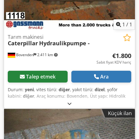
1
/
1
Tarım makinesi
Caterpillar
Hydraulikpumpe -
€1.800
Bovenden
2.411 km
Sabit fiyat KDV hariç
Talep etmek
Ara
Durum:
yeni
, vites türü:
diğer
, yakıt türü:
dizel
, şoför
kabini:
diğer
, Araç konumu: Bovenden, Üst yapı: Hidrolik
pompa YENİ No.: 7759J4027 AKSESUAR BİLGİLERİ
GARANTİSİZ, değişiklik, ara satış ve hatalar saklıdır!
Küçük ilan
Dcedpfxsi Rpa Is Altsk