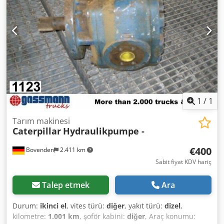
1
/
1
Tarım makinesi
Caterpillar
Hydraulikpumpe -
€400
Bovenden
2.411 km
Sabit fiyat KDV hariç
Talep etmek
Ara
Durum:
ikinci el
, vites türü:
diğer
, yakıt türü:
dizel
,
kilometre:
1.001 km
, şoför kabini:
diğer
, Araç konumu: