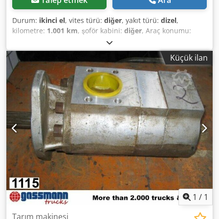
Durum:
ikinci el
, vites türü:
diğer
, yakıt türü:
dizel
,
kilometre:
1.001 km
, şoför kabini:
diğer
, Araç konumu:
Bovenden, Üst yapı: Hidrolik pompa KULLANILMIŞ No.:
2737J4457 AKSESUAR BİLGİLERİ GARANTİSİZ, değişiklikler,
Küçük ilan
ara satış ve hatalar saklı tutulur! - . Dcodpfsi Rpciox Altek
1
/
1
Tarım makinesi