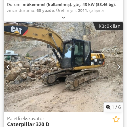
Durum:
mükemmel (kullanılmış)
, güç:
43 kW (58,46 bg)
,
zincir durumu:
60 yüzde
, Üretim yılı:
2011
, çalışma
saatleri:
8.204 h
, Donanım:
kauçuk paletler, klima
,
CATERPILLAR 308D Dcedpjzrt Amofx Altok İmalat Yılı: 2011
Küçük ilan
Çalışma Saati: 8.204 saat Kapalı Kabin Klima Radyo Tek
Bomlu Bom Uzunluğu: 2,20 m Çekiç, kepçe ve makas
bağlantı noktaları Hızlı bağlantı sistemi OQ45 1 adet kepçe
– 750 mm genişlik Paletlerin yaklaşık %60'ı sağlam Zemin
plakaları 450 mm genişlik Destek plakası 43 kW Mitsubishi
motor CE sertifikası Çalışma ağırlığı: 8,5 ton.
1
/
6
Paletli ekskavatör
Caterpillar
320 D