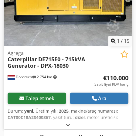
1
/
15
Agrega
Caterpillar
DE715E0 - 715kVA
Generator - DPX-18030
€110.000
Dordrecht
2.754 km
Sabit fiyat KDV hariç
Talep etmek
Ara
Durum:
yeni
, Üretim yılı:
2025
, makine/araç numarası:
CAT00C18A2S400367
, yakıt türü:
dizel
, motor üreticisi:
Caterpillar C18
, Kullanım amacı: İnşaat Boş ağırlık: 5.952 kg
Jeneratör gücü: 715 kVA Yük bölmesi boyutları: 532 x 192 x