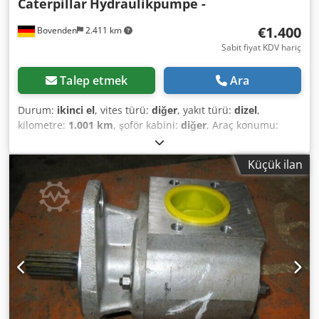
Caterpillar
Hydraulikpumpe -
€1.400
Bovenden
2.411 km
Sabit fiyat KDV hariç
Talep etmek
Ara
Durum:
ikinci el
, vites türü:
diğer
, yakıt türü:
dizel
,
kilometre:
1.001 km
, şoför kabini:
diğer
, Araç konumu:
Bovenden, Üst yapı: Hidrolik pompa KULLANILMIŞ No.:
10749J4027 AKSESUAR BİLGİLERİ GARANTİSİZ, değişiklik,
Küçük ilan
ara satış ve hatalar saklıdır! Dedpfx Aoi Rpa Dsltsck