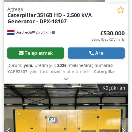
Agrega
Caterpillar
3516B HD - 2.500 kVA
Generator - DPX-18107
€530.000
Dordrecht
2.754 km
Sabit fiyat KDV hariç
Talep etmek
Ara
Durum:
yeni
, Üretim yılı:
2026
, makine/araç numarası:
YAP92107
, yakıt türü:
dizel
, motor üreticisi:
Caterpillar
3516B HD
, Kullanım amacı: İnşaat sektörü Boş ağırlık:
18.290 kg Jeneratör gücü: 2.500 kVA Dsdpfx Aley R I D
Küçük ilan
Sstsck Yük bölmesi ölçüleri: 638 x 229 x 237 cm CE işareti:
evet Daha fazla bilgi için DPX ekibiyle iletişime geçin. =
Diğer seçenekler ve aksesuarlar = - Kontrol paneli