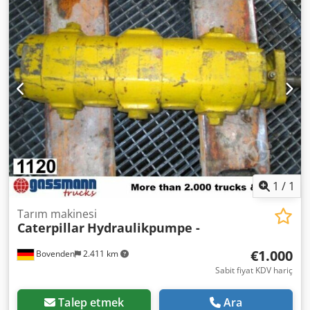
1
/
1
Tarım makinesi
Caterpillar
Hydraulikpumpe -
€1.000
Bovenden
2.411 km
Sabit fiyat KDV hariç
Talep etmek
Ara