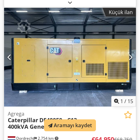
Caterpillar C4.4
, Kullanım amacı: İnşaat Boş ağırlık: 1.547
kg Jeneratör gücü: 110 kVA Yük bölmesi boyutları: 277 x 113
Küçük ilan
x 153 cm CE belgesi: evet Su tankı hacmi: 250 l Daha fazla
bilgi için DPX ekibiyle iletişime geçin. = Diğer seçenekler ve
aksesuarlar = - Akü - Kontrol paneli - Çelik tavan Dcjdpfx
Ajy S N N Ejltsk - Tanker
1
/
15
Agrega
Caterpillar
DE400E0 - C13 -
Aramayı kaydet
400kVA Generator - DPX-18023
€64.950
Dordrecht
2.754 km
€68.750