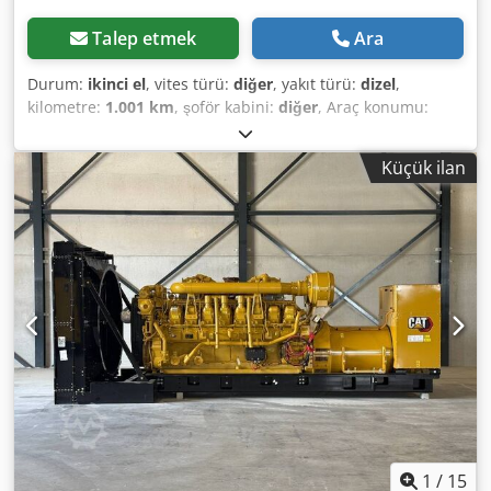
Talep etmek
Ara
Durum:
ikinci el
, vites türü:
diğer
, yakıt türü:
dizel
,
kilometre:
1.001 km
, şoför kabini:
diğer
, Araç konumu:
Bovenden, Üst yapı: Hidrolik pompa KULLANILMIŞ No.:
10759J8766 AKSESUAR BİLGİLERİ GARANTİSİZ, değişiklik,
Küçük ilan
ara satış ve hatalar saklıdır! Djdpfx Alsi Rpbdotsck
1
/
15