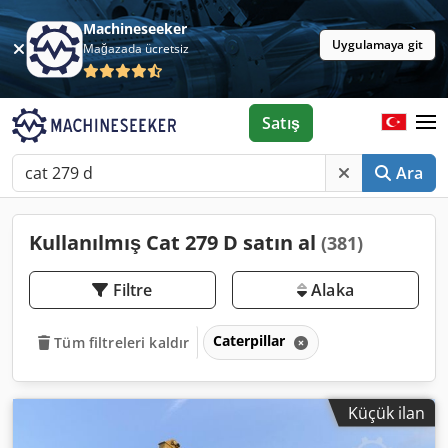
Machineseeker
Uygulamaya git
Mağazada ücretsiz
Satış
Ara
Kullanılmış Cat 279 D satın al
(381)
Filtre
Alaka
Caterpillar
Tüm filtreleri kaldır
Küçük ilan