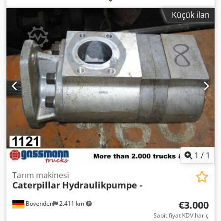
KULLANILMIŞ No.: 4728J7392 AKSESUAR BİLGİLERİ
Küçük ilan
GARANTİSİZ, değişiklikler, ara satış ve hatalar saklıdır!
1
/
1
Tarım makinesi
Caterpillar
Hydraulikpumpe -
€3.000
Bovenden
2.411 km
Sabit fiyat KDV hariç