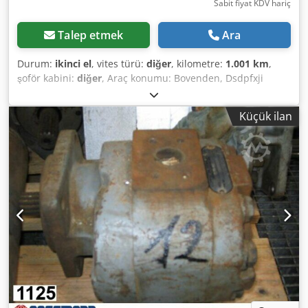
Sabit fiyat KDV hariç
Talep etmek
Ara
Durum:
ikinci el
, vites türü:
diğer
, kilometre:
1.001 km
,
şoför kabini:
diğer
, Araç konumu: Bovenden, Dsdpfxji
Rphge Ahaeck Üst yapı: greyder için, 6 silindirli motor no.
53A6019. AKSESUAR BİLGİLERİ GARANTİSİZ OLARAK
Küçük ilan
VERİLMİŞTİR; değişiklik, ara satış ve hatalar saklıdır!