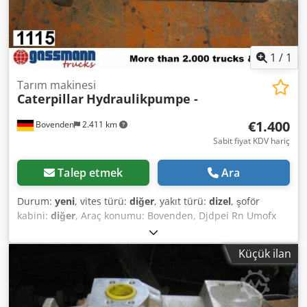
1
/
1
Tarım makinesi
Caterpillar
Hydraulikpumpe -
€1.400
Bovenden
2.411 km
Sabit fiyat KDV hariç
Talep etmek
Ara
Durum:
yeni
, vites türü:
diğer
, yakıt türü:
dizel
, şoför
kabini:
diğer
, Araç konumu: Bovenden, Djdpei Rn Umofx
Ahaeck Üst yapı: Hidrolik pompa YENİ No.: 8748J8747
AKSESUAR BİLGİLERİ GARANTİSİZ, değişiklik, ara satış ve
Küçük ilan
hata hakkı saklıdır!