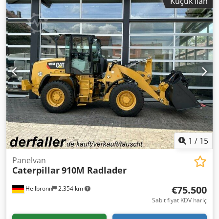
Küçük ilan
1
/
15
Panelvan
Caterpillar
910M Radlader
€75.500
Heilbronn
2.354 km
Sabit fiyat KDV hariç