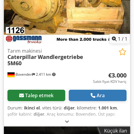
1
/
1
Tarım makinesi
Caterpillar
Wandlergetriebe
5M60
€3.000
Bovenden
2.411 km
Sabit fiyat KDV hariç
Talep etmek
Ara
Durum:
ikinci el
, vites türü:
diğer
, kilometre:
1.001 km
,
şoför kabini:
diğer
, Araç konumu: Bovenden, Üst yapı:
greyder için AKSESUAR BİLGİLERİ GARANTİSİZ, değişiklik,
ara satış ve hatalar saklıdır! Dcsdpfx Ahji Rphcoaok - .
Küçük ilan