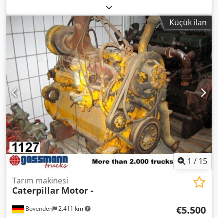
Ahaok Üst yapı: Hidrolik pompa YENİ No.: 7759J4027
AKSESUAR BİLGİLERİ GARANTİSİZ, değişiklik, ara satış ve
Küçük ilan
hatalar saklıdır!
1
/
15
Tarım makinesi
Caterpillar
Motor -
€5.500
Bovenden
2.411 km