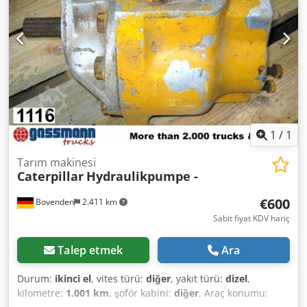
1
/
1
Tarım makinesi
Caterpillar
Hydraulikpumpe -
€600
Bovenden
2.411 km
Sabit fiyat KDV hariç
Talep etmek
Ara
Durum:
ikinci el
, vites türü:
diğer
, yakıt türü:
dizel
,
kilometre:
1.001 km
, şoför kabini:
diğer
, Araç konumu: