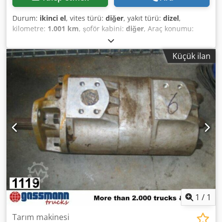
Durum:
ikinci el
, vites türü:
diğer
, yakıt türü:
dizel
,
kilometre:
1.001 km
, şoför kabini:
diğer
, Araç konumu:
Bovenden, Üst yapı: Hidrolik pompa KULLANILMIŞ No.:
10749J4027 AKSESUAR BİLGİLERİ GARANTİSİZ, değişiklik,
Küçük ilan
ara satış ve hatalar saklıdır! Dcedpfx Ahei Rpa Doajk
1
/
1
Tarım makinesi