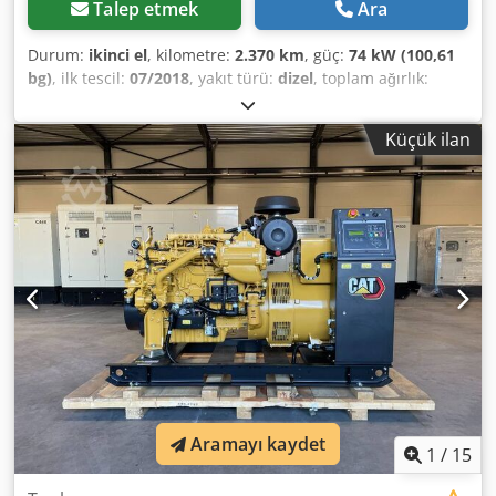
Talep etmek
Ara
Durum:
ikinci el
, kilometre:
2.370 km
, güç:
74 kW (100,61
bg)
, ilk tescil:
07/2018
, yakıt türü:
dizel
, toplam ağırlık:
8.050 kg
, renk:
sarı
, vites türü:
mekanik
, süspansiyon:
diğer
, çalışma saatleri:
2.370 h
, Diesel, year of
Küçük ilan
manufacture 2018, 74.5 kW, 2,370 operating hours, 20
km/h, bucket, pallet fork, permissible total weight 8,050 kg.
FOR US, CONDITION AND THE OVERALL IMPRESSION ARE
DECISIVE, PRICE IS SECONDARY. For further questions, Mr.
Faller is available at the provided number. //*TRADE-IN,
PART-EXCHANGE, OR COLLATERALIZATION OF YOUR
VEHICLE AS WELL AS FINANCING POSSIBLE! All information
without guarantee* More offers can be found on our
website. The description and data provided do not
constitute a guarantee and are non-binding. The only
binding agreement is the purchase contract concluded at
the dealership upon purchase of the vehicle. Subject to
errors and prior sale! Djdpfx Ahevicytoasck
Aramayı kaydet
1
/
15