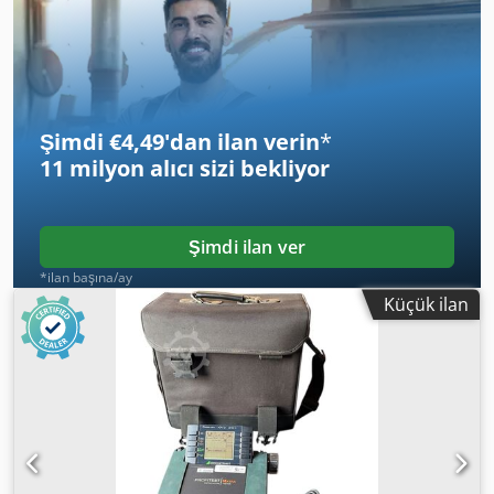
her tahrikli, klima
, * Geri görüş kamerası * Hızlı bağlantı
sistemi CAT CW-20-H.4.N. Dedpozhbv Hefx Ahaeck * Kazma
kepçesi 2,20 m * 2 adet derin kazma kepçesi 1,00 m + 0,50
m * Lastikler yeni ... Radyo, dört çeker, klima, hızlı bağlantı,
ikinci el araç, dizel, KDV dahil.
Şimdi €4,49'dan ilan verin
*
11 milyon alıcı
sizi bekliyor
Şimdi ilan ver
*ilan başına/ay
Küçük ilan