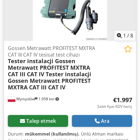
1
/
8
Gossen Metrawatt PROFITEST MXTRA
CAT III CAT IV tesisat test cihazı
Tester instalacji Gossen
Metrawatt PROFITEST MXTRA
CAT III CAT IV
Tester instalacji
Gossen Metrawatt PROFITEST
MXTRA CAT III CAT IV
€1.997
Wymysłów
1.958 km
Sabit fiyat KDV hariç
Talep etmek
Ara
Durum:
mükemmel (kullanılmış)
, Ünlü Alman markası