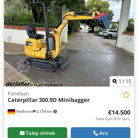
hızlı bağlantı aparatı, hendek temizleme kovası, dozer
bıçağı, 60 cm daraltıcı kova. BİZİM İÇİN DURUM VE HİS EN
ÖNEMLİSİ, FİYAT İKİNCİ SIRADADIR. Daha fazla bilgi için
lütfen Bay Faller ile belirtilen numaradan iletişime geçin.
//*ARAÇ TAKASI, ARAÇ ALIMI VEYA ARAÇ REHİNİ, AYRICA
FİNANSMAN MÜMKÜNDÜR! Tüm bilgiler garanti
verilmeden sağlanmıştır* Daha fazla teklif için internet
sitemizi ziyaret edin: Açıklama ve verilen bilgiler taahhüt
oluşturmaz ve bağlayıcı değildir. Bağlayıcı olan, aracın
satın alımı sırasında galeride düzenlenen satış
sözleşmesidir. Hatalar ve ara satış hakkı saklıdır!
Dodjvicyyopfx Ahaeck
1
/
15
Panelvan
Caterpillar
300.9D Minibagger
€14.500
Heilbronn
2.354 km
Sabit fiyat KDV hariç
Talep etmek
Ara