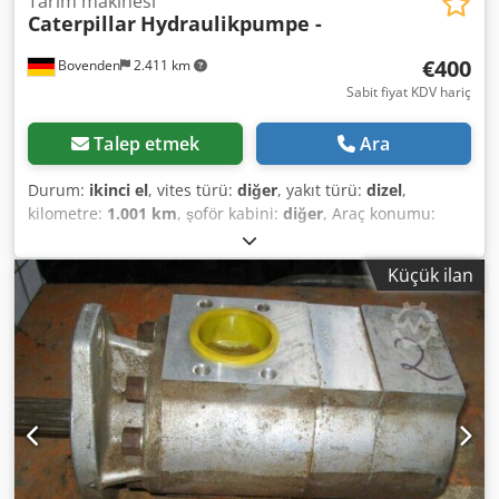
Tarım makinesi
Caterpillar
Hydraulikpumpe -
€400
Bovenden
2.411 km
Sabit fiyat KDV hariç
Talep etmek
Ara
Durum:
ikinci el
, vites türü:
diğer
, yakıt türü:
dizel
,
kilometre:
1.001 km
, şoför kabini:
diğer
, Araç konumu:
Bovenden, Üst yapı: hidrolik pompa KULLANILMIŞ No.:
2J7366. AKSESUAR BİLGİLERİ GARANTİSİZ OLUP, değişiklik,
Küçük ilan
ara satış ve hatalar saklıdır! Dcodei Rpcfopfx Ahajk