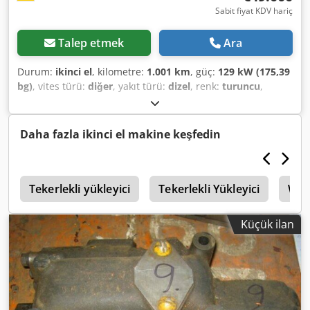
Sabit fiyat KDV hariç
Talep etmek
Ara
Durum:
ikinci el
, kilometre:
1.001 km
, güç:
129 kW (175,39
bg)
, vites türü:
diğer
, yakıt türü:
dizel
, renk:
turuncu
,
toplam ağırlık:
20.000 kg
, dingil konfigürasyonu:
4x4
, ilk
tescil:
01/2011
, Üretim yılı:
2011
, çalışma saatleri:
12.200 h
,
şoför kabini:
diğer
, dingil mesafesi:
2.600 mm
, Donanım:
Daha fazla ikinci el makine keşfedin
her tahrikli
, Araç konumu: Bovenden, Dingil mesafesi:
2600 mm Yaklaşık 12.913 çalışma saati! Djdpfxsvhlvbj
Ahaeck Nisan/Mayıs 2026'dan itibaren mevcut! Aksesuar
0
bilgileri garanti edilmez; değişiklik, ara satış ve hata hakkı
Tekerlekli yükleyici
Tekerlekli Yükleyici
Werk
saklıdır!
Küçük ilan