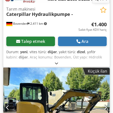
Tarım makinesi
Caterpillar
Hydraulikpumpe -
€1.400
Bovenden
2.411 km
Sabit fiyat KDV hariç
Talep etmek
Ara
Durum:
yeni
, vites türü:
diğer
, yakıt türü:
dizel
, şoför
kabini:
diğer
, Araç konumu: Bovenden, Üst yapı: Hidrolik
pompa YENİ No.: 11748J9238 AKSESUAR BİLGİLERİ
GARANTİSİZ OLUP, değişiklik, ara satış ve hatalar saklıdır!
Küçük ilan
Dcedpfx Ahji Rn Uieaok