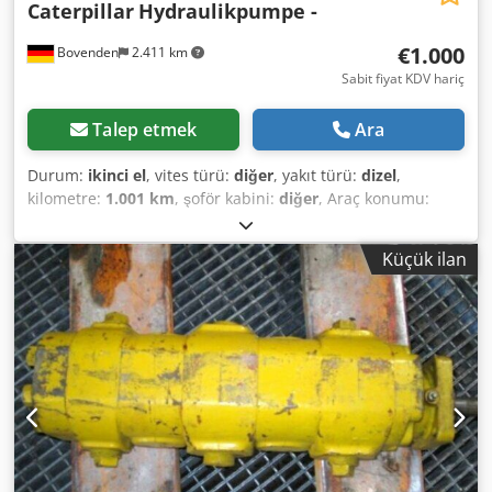
Caterpillar
Hydraulikpumpe -
€1.000
Bovenden
2.411 km
Sabit fiyat KDV hariç
Talep etmek
Ara
Durum:
ikinci el
, vites türü:
diğer
, yakıt türü:
dizel
,
kilometre:
1.001 km
, şoför kabini:
diğer
, Araç konumu:
Bovenden, Dsdpfxoi Rpa Se Ahaock Üst yapı: hidrolik
pompa KULLANILMIŞ No.: 5749J4027 AKSESUAR BİLGİLERİ
Küçük ilan
GARANTİSİZ, değişiklik, ara satış ve hatalar saklıdır!