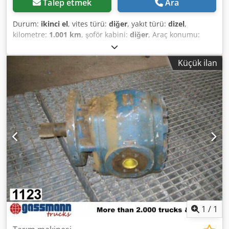
Talep etmek
Ara
Durum:
ikinci el
, vites türü:
diğer
, yakıt türü:
dizel
,
kilometre:
1.001 km
, şoför kabini:
diğer
, Araç konumu:
Bovenden, Üst yapı: Hidrolik pompa KULLANILMIŞ No.:
2737J4457 AKSESUAR BİLGİLERİ GARANTİSİZ, değişiklikler,
Küçük ilan
ara satış ve hatalar saklı tutulur! Dedpfx Ahji Rpcioaock - .
1
/
1