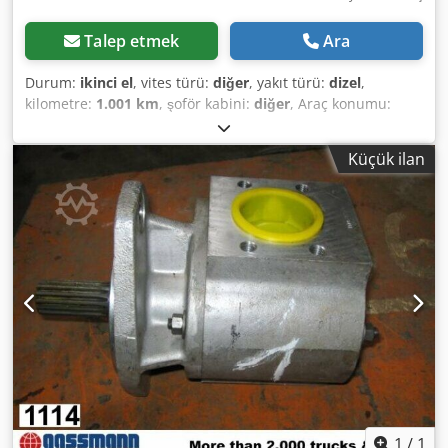
Talep etmek
Ara
Durum:
ikinci el
, vites türü:
diğer
, yakıt türü:
dizel
,
kilometre:
1.001 km
, şoför kabini:
diğer
, Araç konumu:
Bovenden, Djdpfx Aei Rpbdjhaeck Üst yapı: Hidrolik pompa
KULLANILMIŞ No.: 10759J8766 AKSESUAR BİLGİLERİ
Küçük ilan
GARANTİSİZ, değişiklik, ara satış ve hatalar saklıdır!
1
/
1