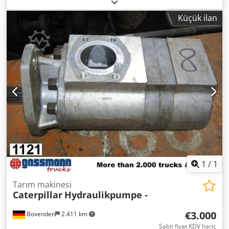
Bovenden, Üst yapı: hidrolik pompa KULLANILMIŞ No.:
4728J7392 AKSESUAR BİLGİLERİ GARANTİSİZ, değişiklikler,
Küçük ilan
ara satış ve hatalar saklıdır! Dsdpfsi Rn Uqjx Ahasck
1
/
1
Tarım makinesi
Caterpillar
Hydraulikpumpe -
€3.000
Bovenden
2.411 km
Sabit fiyat KDV hariç