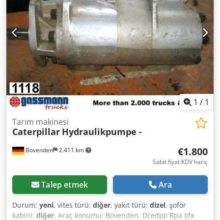
1
/
1
Tarım makinesi
Caterpillar
Hydraulikpumpe -
€1.800
Bovenden
2.411 km
Sabit fiyat KDV hariç
Talep etmek
Ara
Durum:
yeni
, vites türü:
diğer
, yakıt türü:
dizel
, şoför
kabini:
diğer
, Araç konumu: Bovenden, Dcedpji Rpa Ijfx