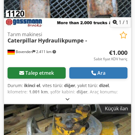
1
/
1
Tarım makinesi
Caterpillar
Hydraulikpumpe -
€1.000
Bovenden
2.411 km
Sabit fiyat KDV hariç
Talep etmek
Ara
Durum:
ikinci el
, vites türü:
diğer
, yakıt türü:
dizel
,
kilometre:
1.001 km
, şoför kabini:
diğer
, Araç konumu:
Bovenden, Üst yapı: hidrolik pompa KULLANILMIŞ No.: PH-
342BVEW25-2WEW25-1BEW1540-3724 AKSESUAR BİLGİLERİ
Küçük ilan
GARANTİSİZ, değişiklik, ara satış ve hatalar saklıdır! Dsdpfji
Rpbasx Ahaock