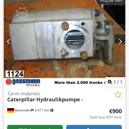
değişiklikler, ara satış ve hatalar saklıdır!
1
/
1
Tarım makinesi
Caterpillar
Hydraulikpumpe -
€900
Bovenden
2.411 km
Sabit fiyat KDV hariç