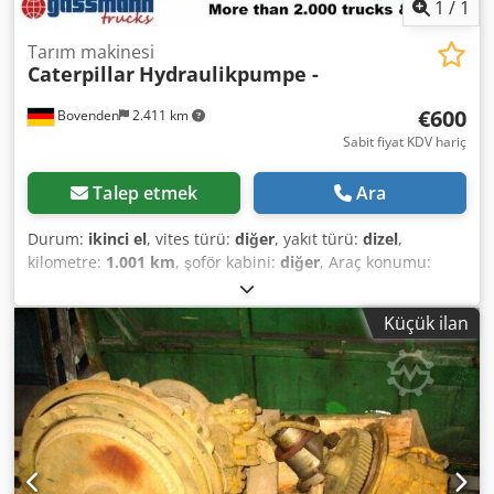
1
/
1
Tarım makinesi
Caterpillar
Hydraulikpumpe -
€600
Bovenden
2.411 km
Sabit fiyat KDV hariç
Talep etmek
Ara
Durum:
ikinci el
, vites türü:
diğer
, yakıt türü:
dizel
,
kilometre:
1.001 km
, şoför kabini:
diğer
, Araç konumu:
Bovenden, Dsdpfx Ahji Rpcmsaeck Üst yapı: Hidrolik
pompa KULLANILMIŞ Model: CL 75-15, No.: L049-6067
Küçük ilan
AKSESUAR BİLGİLERİ GARANTİSİZ, Değişiklik, ara satış ve
hatalar saklıdır! - .