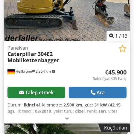
1
/
13
Panelvan
Caterpillar
304E2
Mobilkettenbagger
€45.900
Heilbronn
2.354 km
Sabit fiyat KDV hariç
Talep etmek
Ara
Durum:
ikinci el
, kilometre:
2.500 km
, güç:
31 kW (42,15
bg)
, ilk tescil:
03/2019
, yakıt türü:
dizel
, renk:
sarı
, vites
türü:
mekanik
, süspansiyon:
diğer
, çalışma saatleri:
2.500
h
, Dizel, 2019 model yılı, 2.500 çalışma saati, 31,2 kW,
Küçük ilan
paletli mobil ekskavatör, yıkım koruma ızgarası, Lehnhoff