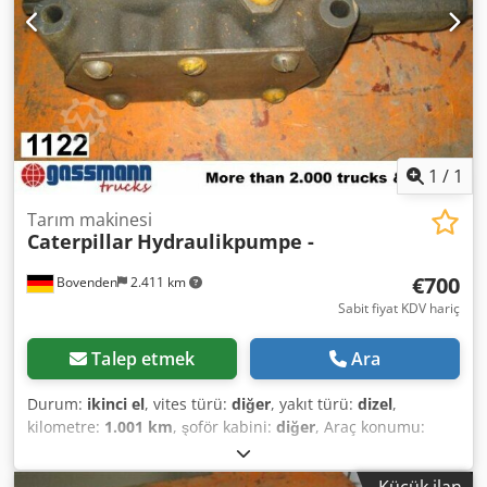
1
/
1
Tarım makinesi
Caterpillar
Hydraulikpumpe -
€700
Bovenden
2.411 km
Sabit fiyat KDV hariç
Talep etmek
Ara
Durum:
ikinci el
, vites türü:
diğer
, yakıt türü:
dizel
,
kilometre:
1.001 km
, şoför kabini:
diğer
, Araç konumu:
Bovenden, Djdpfsi Rpcbjx Ahajck Üst yapı: hidrolik pompa
KULLANILMIŞ No.: 2J7366 AKSESUAR BİLGİLERİ GARANTİSİZ,
Küçük ilan