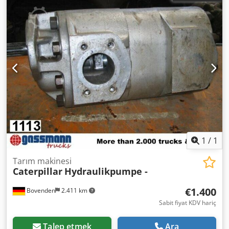
1
/
1
Tarım makinesi
Caterpillar
Hydraulikpumpe -
€1.400
Bovenden
2.411 km
Sabit fiyat KDV hariç
Talep etmek
Ara