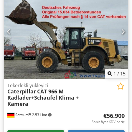
1
/
15
Tekerlekli yükleyici
Caterpillar
CAT 966 M
Radlader+Schaufel Klima +
Kamera
€56.900
Sottrum
2.531 km
Sabit fiyat KDV hariç