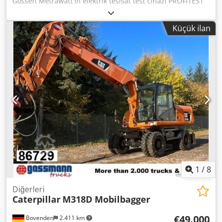
Gossen Metrawatt'ın elektrik tesisat test cihazı PROFITEST
MXTRA modeli, profesyonel elektrik tesisatı ölçümleri ve
güvenlik kontrolleri için tasarlanmıştır. Cihaz; elektrikçiler,
Küçük ilan
servis ekipleri ve tesisat bakımı sırasında kullanılmaktadır.
Dcodpfx Aheywcr Djask ⸻ TEKNİK BİLGİLER Üretici:
Gossen Metrawatt Model: PROFITEST MXTRA Güç kaynağı:
230 V Ölçüm kategorisi: CAT III 600V, CAT IV 300V
Profesyonel elektrik tesisat test cihazı ⸻ PAKET İÇERİĞİ
- PROFITEST MXTRA test cihazı - Ölçüm kablosu - Adaptör -
Taşıma çantası Ayrıntılı içerik fotoğraflarda görülebilir.
⸻ KULLANIM ALANLARI - Elektrik tesisatı ölçümü -
Güvenlik testleri - Tesisat bakımı - Elektrik servis işleri
⸻ DURUM Kullanılmış Görsel olarak iyi durumda
1
/
8
Diğerleri
Caterpillar
M318D Mobilbagger
€49.000
Bovenden
2.411 km