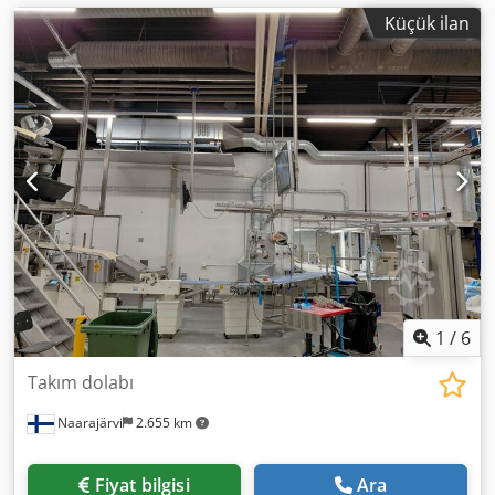
Küçük ilan
1
/
6
Takım dolabı
Naarajärvi
2.655 km
Fiyat bilgisi
Ara