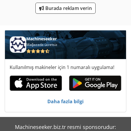
Yükleyici-Tekerlekli Yükleyici Iş Makinesi Ile
Burada reklam verin
Çalışma Araç
Ölçme Araçları
Machineseeker
Mağazada ücretsiz
Kullanılmış makineler için 1 numaralı uygulama!
Daha fazla bilgi
Machineseeker.biz.tr resmi sponsorudur: