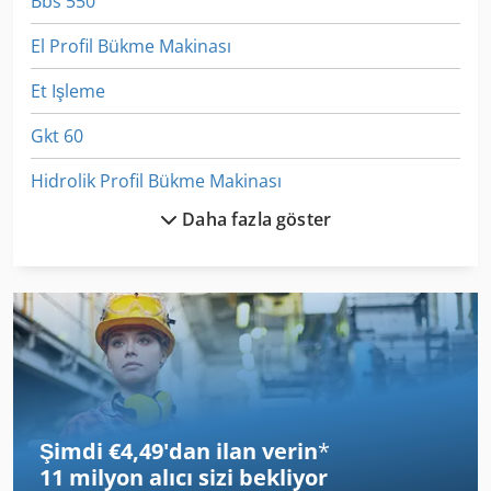
Bbs 550
El Profil Bükme Makinası
Et Işleme
Gkt 60
Hidrolik Profil Bükme Makinası
Daha fazla göster
Izlenen Araç
Ka 77
Kgs 1670
Köşe Araçları
Ne Genişletme
Şimdi €4,49'dan ilan verin
*
Profil Bükme Makinesi
11 milyon alıcı
sizi bekliyor