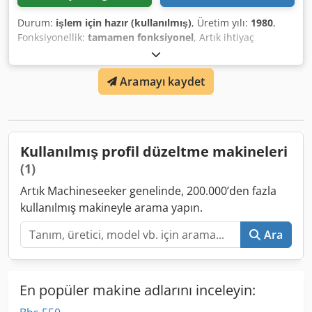
Durum:
işlem için hazır (kullanılmış)
, Üretim yılı:
1980
,
Fonksiyonellik:
tamamen fonksiyonel
, Artık ihtiyaç
duyulmadığı için fermantasyon dolabı satılık. Crsdpfex Iu
Skox Aicjf
Aramayı kaydet
Kullanılmış profil düzeltme makineleri
(1)
Artık Machineseeker genelinde, 200.000’den fazla
kullanılmış makineyle arama yapın.
Ara
En popüler makine adlarını inceleyin: