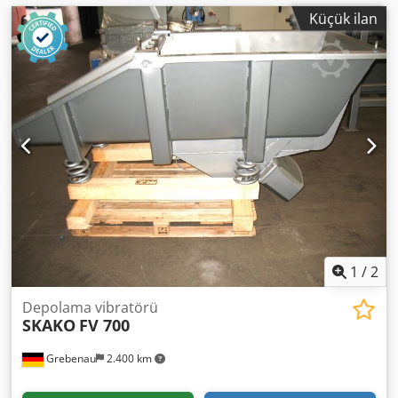
Küçük ilan
1
/
2
Depolama vibratörü
SKAKO
FV 700
Grebenau
2.400 km