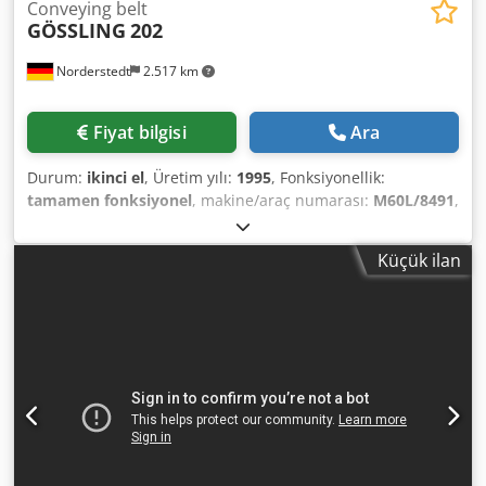
Conveying belt
GÖSSLING
202
Norderstedt
2.517 km
Fiyat bilgisi
Ara
Durum:
ikinci el
, Üretim yılı:
1995
, Fonksiyonellik:
tamamen fonksiyonel
, makine/araç numarası:
M60L/8491
,
Teklif numarası: M60L/8491 Makine türü: conveying belt
Marka: GÖSSLING Tip: 202 İmalat yılı: 1995 Çalışma alanı:
Küçük ilan
200 mm Kullanım yüksekliği: 12 cm Yerleşim yüzeyi:
150x50x113 Dwsdpjwi Szljfx Amaea Çalışma yüksekliği: 103
cm Ofis: Depomuzda