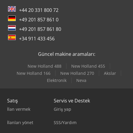
+44 20 331 800 72
+49 201 857 861 0
+49 201 857 861 80
+34 911 433 456
Güncel makine aramaları:
New Holland 488
New Holland 455
New Holland 166
New Holland 270
Akslar
Elektronik
Neva
Satış
Servis ve Destek
İlan vermek
Giriş yap
İlanları yönet
SSS/Yardım