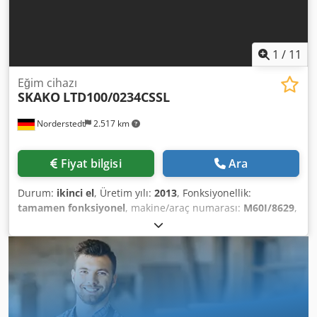
1
/
11
Eğim cihazı
SKAKO
LTD100/0234CSSL
Norderstedt
2.517 km
Fiyat bilgisi
Ara
Durum:
ikinci el
, Üretim yılı:
2013
, Fonksiyonellik:
tamamen fonksiyonel
, makine/araç numarası:
M60I/8629
,
Teklif numarası: M60I/8629 Makine türü: Marka: SKAKO
Tip: LTD100/0234CSSL İmalat yılı: 2013 Dodpswi Sv Nsfx
Amajwa Kapasite: 1 to Kullanım yüksekliği: 2337 mm Ofis:
Almanya´da