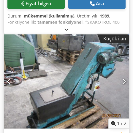
Fiyat bilgisi
Ara
Durum:
mükemmel (kullanılmış)
, Üretim yılı:
1989
,
Fonksiyonellik:
tamamen fonksiyonel
, *SKAKOTROL 400
kontrolü ile birlikte* Net hacim: 700 Ltr. Yük kapasitesi:
max. 500 kg. Dsdpfx Aowhqkcomaswa
Küçük ilan
1
/
2