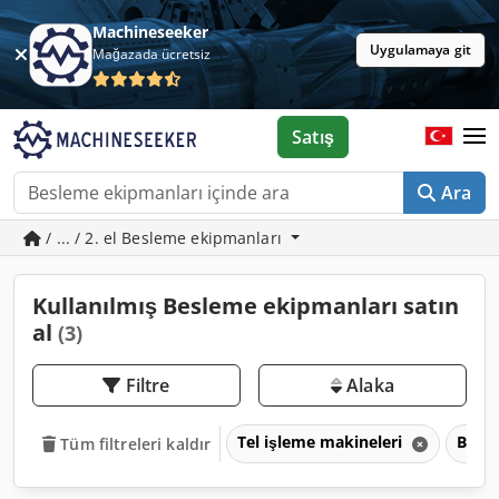
Machineseeker
Uygulamaya git
Mağazada ücretsiz
Satış
Ara
/ ... / 2. el Besleme ekipmanları
Kullanılmış Besleme ekipmanları satın
al
(3)
Filtre
Alaka
Tel işleme makineleri
Besl
Tüm filtreleri kaldır