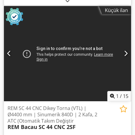
Smart, zanaatkârlar ve küçük ile orta ölçekli işletmeler için
Küçük ilan
ideal bir çözümdür. Esneklik, hız ve kullanım kolaylığı;
makinenin yüksek verimlilik ve her çalışma koşulunda
mükemmel delme sağlamasına olanak tanıyan başlıca
özellikleridir. Hızlı ve hassas delme! Üstten delme: tavizsiz
bir tercih! Parça boyutunun otomatik okunması sayesinde
tamamen hizalanmış ek yerleri ve hata olmadan, gerçek
panel uzunluğu ile ayarlanan uzunluk arasındaki herhangi
bir fark kolayca düzeltilir. /// Teknik detaylar Dkedpfxsy Rl
Ars Ablor Maks. parça ölçüsü – 3050x900x60 mm Min.
parça ölçüsü – 200x70x10 mm Maks. X-Y eksen hızı – 40-40
m/dak Delme kafası: dikey / yatay mil, bıçak X – 12 / 6, 125
mm Elektromil (S6) – 5,5 kW (7,5 HP) – 18.000
1
/
15
REM SC 44 CNC Dikey Torna (VTL) |
Ø4400 mm | Sinumerik 840D | 2 Kafa, 2
ATC (Otomatik Takım Değiştir
REM Bacau
SC 44 CNC 2SF