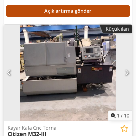
Açık artırma gönder
Küçük ilan
1
/
10
Kayar Kafa Cnc Torna
Citizen
M32-III