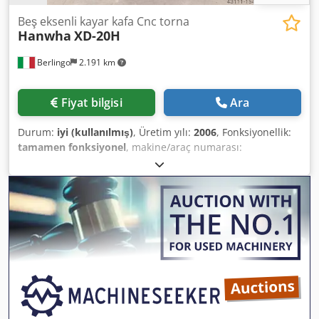
Beş eksenli kayar kafa Cnc torna
Hanwha
XD-20H
Berlingo
2.191 km
Fiyat bilgisi
Ara
Durum:
iyi (kullanılmış)
, Üretim yılı:
2006
, Fonksiyonellik:
tamamen fonksiyonel
, makine/araç numarası:
XD20BB0393
, torna boyu:
210 mm
, maksimum mil hızı:
10.000 dev/dak
, torna çapı:
20 mm
, 12 mm kılavuz kanallı
2008 yılında yeni Iemca Boss 332E-r/32 çubuk besleme ile
donatılmış - talaş konveyörü - Fanuc 18i-TB Kontrol Dedor
Arwuepfx Ablekr