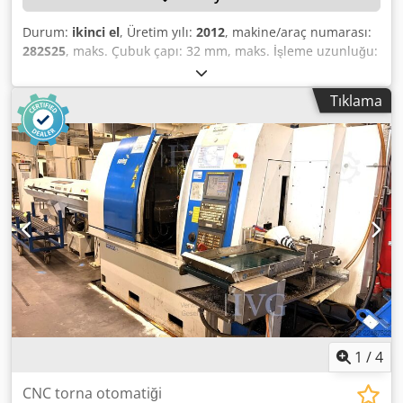
Durum:
ikinci el
, Üretim yılı:
2012
, makine/araç numarası:
282S25
, maks. Çubuk çapı: 32 mm, maks. İşleme uzunluğu:
250 mm, kontrol sistemi: FANUC 160i-TB serisi, taşıma
bandı: ERUTE, sol taraftaki çubuk yükleme haznesi: FMB
Tıklama
Turbo 3-36, seri numarası: 52-261754/966566, filtre ünitesi,
yüksek basınçlı sistem: MÜLLER combiloop CL3, talaş
taşıma sistemi ile birlikte, aletler hariç. Dsdpfezqy Tijx
Ablskr
1
/
4
CNC torna otomatiği