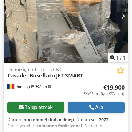
dev/dak Eksen sayısı: 5 Çubuk uzunluğu: 3.200 mm
Kontrol: FANUC Seri 18i-TB MAKİNE DETAYLARI Djdpfow
Uim Isx Ablokr Ağırlık: 1.600 kg DONANIM Ana mil Karşı mil
Yan işleme için 8 takım yuvası Arka ve ön işleme için 2x 4
takım yuvası 3 tahrikli takım istasyonu Küçük parça çıkış
bantı FMB Minimag 3200 A çubuk yükleme magazini
1
/
1
Delme için otomatik CNC
Casadei Busellato
JET SMART
€19.900
Domnești
982 km
EXW Sabit fiyat KDV hariç
Talep etmek
Ara
Durum:
mükemmel (kullanılmış)
, Üretim yılı:
2022
,
Fonksiyonellik:
tamamen fonksiyonel
, Donanım:
dokümantasyon / kılavuz
, Otomatik matkap makinesi Jet