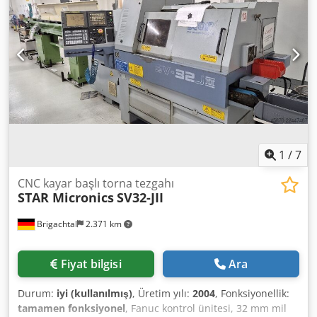
1
/
7
CNC kayar başlı torna tezgahı
STAR Micronics
SV32-JII
Brigachtal
2.371 km
Fiyat bilgisi
Ara
Durum:
iyi (kullanılmış)
, Üretim yılı:
2004
, Fonksiyonellik:
tamamen fonksiyonel
, Fanuc kontrol ünitesi, 32 mm mil