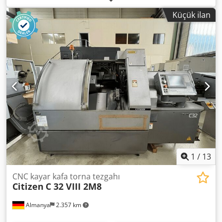
Maks. tornalama uzunluğu: 200 mm Tornalama çapı: 12
Küçük ilan
mm Çubuk geçişi: 12 mm Devir aralığı: 15.000 dev/dak
Dedpfx Aozim Haoblokr Maks. ön delik çapı: 10 mm Maks.
ön diş çapı: M8 Mil çapı: 16 mm Kontra milin maks. işleme
çapı: 12 mm Kontra milin maks. işleme uzunluğu: 40 mm
Arka işleme için maks. delik çapı: 6 mm Arka işleme için
maks. diş çapı: M5 Kontra mil devir sayısı: 10.000 dev/dak
Takım aparatı, takım sayısı: 8 Tahrikli takımların devir hızı:
6000 dev/dak Arka işleme için tahrikli takımlar mevcut
değildir
1
/
13
CNC kayar kafa torna tezgahı
Citizen
C 32 VIII 2M8
Almanya
2.357 km