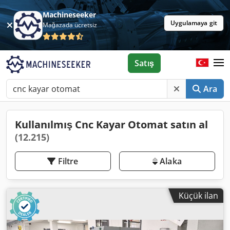
Machineseeker
Uygulamaya git
Mağazada ücretsiz
Satış
Ara
Kullanılmış Cnc Kayar Otomat satın al
(12.215)
Filtre
Alaka
Küçük ilan