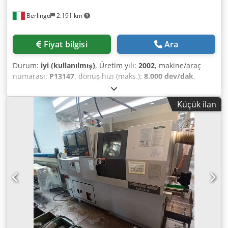
Berlingo
2.191 km
Fiyat bilgisi
Ara
Durum:
iyi (kullanılmış)
, Üretim yılı:
2002
, makine/araç
numarası:
P13147
, dönüş hızı (maks.):
8.000 dev/dak
,
torna boyu:
320 mm
, 2002'de yeni Iemca Boss 432r/32LL ile
donatılmıştır - bazı takım tutucular - talaş konveyörü -
Küçük ilan
Mitsubishi MELDAS 635 Kontrol Dedpfxep T Sy Hj Ablskr