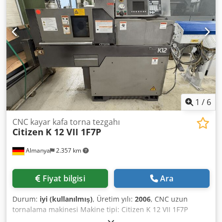
besleme magazini: Iemca
1
/
6
CNC kayar kafa torna tezgahı
Citizen
K 12 VII 1F7P
Almanya
2.357 km
Fiyat bilgisi
Ara
Durum:
iyi (kullanılmış)
, Üretim yılı:
2006
, CNC uzun
tornalama makinesi Makine tipi: Citizen K 12 VII 1F7P
Kontrol: Fanuc Üretim yılı: 2006 TEKNİK BİLGİLER Ana mil