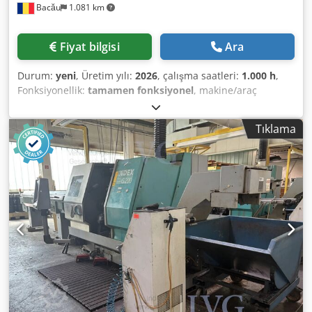
Bacău
1.081 km
Fiyat bilgisi
Ara
Durum:
yeni
, Üretim yılı:
2026
, çalışma saatleri:
1.000 h
,
Fonksiyonellik:
tamamen fonksiyonel
, makine/araç
numarası:
SCR 44 2SF
, NEU 2026 – REM SC 44 CNC 2SF |
Schwerlast-CNC-Karusselldrehmaschine Spitzenmodell der
Tıklama
vertikalen CNC-Drehzentren von REM Bacau mit zwei
Fräsköpfen, zwei automatischen Werkzeugwechslern und
Siemens Sinumerik 840D SL Steuerung. Entwickelt für die
anspruchsvollsten Schwerzerspanungsanwendungen.
BEARBEITUNGSBEREICH: • Planscheibendurchmesser:
4.000 mm • Bearbeitungsdurchmesser: 4.400 mm •
Bearbeitungshöhe: 2.000 mm • Max. Werkstückgewicht:
16.000 kg ACHSENWEGE: • X-Achse
(Schlittenquerbewegung): 2.500 mm • W-Achse
(verstellbarer Querbalken): 1.200 mm • Z-Achse
(Vertikalhub des Schlittens): 1.250 mm • Indexierschritt:
300 mm ARBEITSTISCH: • Durchmesser: 4.000 mm |
Drehzahl: 1–60 (90) U/min • Antriebsleistung (S1): 100 kW |