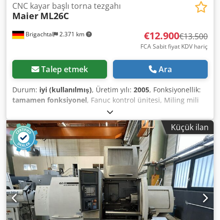
CNC kayar başlı torna tezgahı
Maier
ML26C
€12.900
Brigachtal
2.371 km
€13.500
FCA Sabit fiyat KDV hariç
Talep etmek
Ara
Durum:
iyi (kullanılmış)
, Üretim yılı:
2005
, Fonksiyonellik:
tamamen fonksiyonel
, Fanuc kontrol ünitesi, Miling mili
geçişi 26 mm, Karşı mil, Dksdeyyxkzspfx Abler Karşı mil için
4 adet eksenel tahrikli takım, Ana mil ve karşı mil için 3
Küçük ilan
adet radyal tahrikli takım, FMB yükleme magazini, Yangın
söndürme sistemi, Yüksek basınçlı pompa, Fotoğraflanan
aksesuarlara garanti verilmemektedir.