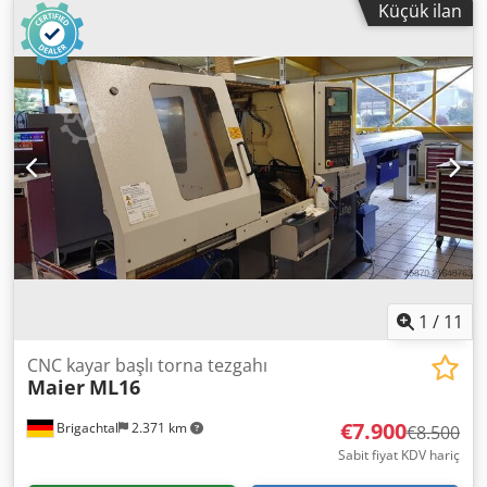
Küçük ilan
1
/
11
CNC kayar başlı torna tezgahı
Maier
ML16
€7.900
Brigachtal
2.371 km
€8.500
Sabit fiyat KDV hariç