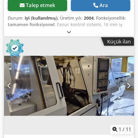
Talep etmek
Ara
Durum:
iyi (kullanılmış)
, Üretim yılı:
2004
, Fonksiyonellik:
tamamen fonksiyonel
, Fanuc kontrol sistemi, 16 mm iş
mili geçişi, karşı iş mili, 3 radyal tahrikli takım, yüksek
basınç pompası, yangın söndürme sistemi, FMB yükleme
Küçük ilan
magazini, Dksdpfx Asyyxqnoblsr çok sayıda aksesuar.
Fotoğraflanan aksesuarlar için garanti yoktur.
1
/
11