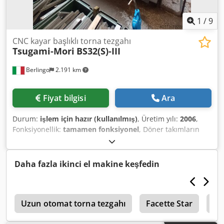
1
/
9
CNC kayar başlıklı torna tezgahı
Tsugami-Mori
BS32(S)-III
Berlingo
2.191 km
Fiyat bilgisi
Ara
Durum:
işlem için hazır (kullanılmış)
, Üretim yılı:
2006
,
Fonksiyonellik:
tamamen fonksiyonel
, Döner takımların
konumları: T01-02-03-04 / T22-23 / T34-35 - 2006 yılında
yenilenen Iemca Boss 332E/32 ile donatılmıştır - çok sayıda
pens / kılavuz burcu - MSC-501 Kontrol - makine her
Daha fazla ikinci el makine keşfedin
zaman yağ ile çalışmıştır. Dkodewpu Etepfx Abler
o
Uzun otomat torna tezgahı
Facette Star
Sc