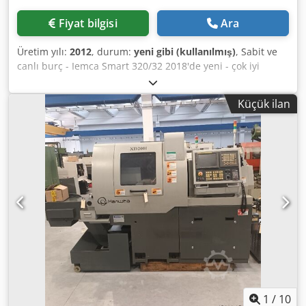
Fiyat bilgisi
Ara
Üretim yılı:
2012
, durum:
yeni gibi (kullanılmış)
, Sabit ve
canlı burç - Iemca Smart 320/32 2018'de yeni - çok iyi
donanımlı - talaş konveyörü - Mitsubishi M70 Kontrol
Dedpfxjikbdve Ablskr
Küçük ilan
1
/
10