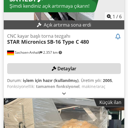
Şimdi kendiniz açık artırmaya çıkarın!
1
/
6
Açık artırma sona erdi
CNC kayar başlı torna tezgahı
STAR Micronics
SB-16 Type C 480
Sachsen-Anhalt
2.357 km
Detaylar
Durum:
işlem için hazır (kullanılmış)
, Üretim yılı:
2005
,
Fonksiyonellik:
tamamen fonksiyonel
, makine/araç
numarası:
1673
, torna boyu:
205 mm
, dönüş hızı (maks.):
6.000 dev/dak
, Çubuk çapı (maks.):
16 mm
, kontrolör
Küçük ilan
modeli:
FANUC Series 18i-TB
, eksen sayısı:
5
, Ana ve karşı
mil donanımlı CNC uzun torna otomatı! TEKNİK DETAYLAR
İşleme Verileri Maksimum çubuk çapı: 16 mm Maksimum
tornalama uzunluğu: 205 mm Maksimum devir: 6.000