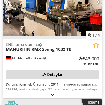
1
/
4
CNC torna otomatiği
MANURHIN
KMX Swing 1032 TB
€43.000
Mahlstetten
2.345 km
66 gün kaldı
Detaylar
Durum:
ikinci el
, Üretim yılı:
2011
, makine/araç numarası:
268S24
, maks. çubuk çapı: 32 mm, maks. işleme uzunluğu:
250 mm, FANUC Series 160i-TB kontrol ünitesi, konveyör
bandı, talaş taşıma sistemi, sol tarafta bulunan çubuk
Tıklama
yükleme ünitesi FMB Turbo 3-36, seri numarası: 51-