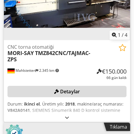
18.000 kg, kontrol panosunun ağırlığı yaklaşık 2.500 kg.
IEMCA PRA 52/P/33 çubuk yükleme ünitesi, 2018 üretim
tarihli, 021813EA02 seri numaralı. Talaş taşıma bandı ve
ZPS 925A1851C1F filtre sistemi ile birlikte, 2016 üretim
tarihli, 0013 seri numaralı. Aletler dahil değildir. Dkjdpszqy
Slofx Ablor
1
/
4
CNC torna otomatiği
MORI-SAY
TMZ842CNC/TAJMAC-
ZPS
€150.000
Mahlstetten
2.345 km
66 gün kaldı
Detaylar
Durum:
ikinci el
, Üretim yılı:
2018
, makine/araç numarası:
V842A0141
, SIEMENS Sinumerik 840 D kontrol sistemine
sahip makine, seri numarası V842A0141, üretim yılı 2018.
Maksimum çubuk çapı 42 mm, maksimum ilerleme
Tıklama
uzunluğu 180 mm. 8 bağımsız tahrikli mil, maksimum mil