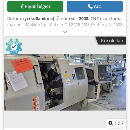
Fiyat bilgisi
Ara
Durum:
iyi (kullanılmış)
, Üretim yılı:
2008
, CNC uzun torna
makinesi Makine tipi: Citizen C-32 VIII 2M8 Üretim yılı: 2008
TEKNİK BİLGİLER Ana mil Maks. tornalama uzunluğu: 320
mm Dsdpfx Aozim Evsblskr Tornalama çapı: 32 mm Devir
Küçük ilan
aralığı: 200 - 8.000 dev/dak Karşı mil Devir aralığı: 200 -
7.000 dev/dak Tahrikli takımlar Donanım özellikleri Çubuk
yükleyici magazin: FMB turbo 3-36
1
/
7