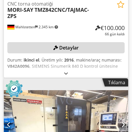
CNC torna otomatiği
MORI-SAY
TMZ842CNC/TAJMAC-
ZPS
€100.000
Mahlstetten
2.345 km
66 gün kaldı
Detaylar
Durum:
ikinci el
, Üretim yılı:
2016
, makine/araç numarası:
V842A0096
, SIEMENS Sinumerik 840 D kontrol ünitesine
sahip, V842A0096 seri numaralı, 2016 üretim tarihli
makine. Maks. çubuk çapı 42 mm, maks. ilerleme uzunluğu
Tıklama
180 mm. 8 adet bağımsız tahrikli mil, maks. mil devri 4.500
devir/dakika, her mil motorunun gücü 11 kW (toplam güç
88 kW), maks. mil torku 66 Nm, her mil pozisyonu için
tambur değiştirme süresi 1 saniye. Maks. 8 adet boyuna
kızak, maks. 7 adet çapraz kızak, 1 adet kesme kızak.
Makinenin boyutları (çevre ekipmanları hariç) yaklaşık
7.100 x 2.400 x 3.300 mm, kontrol panosunun boyutları
yaklaşık 5.000 x 600 x 2.300 mm. Makinenin ağırlığı yaklaşık