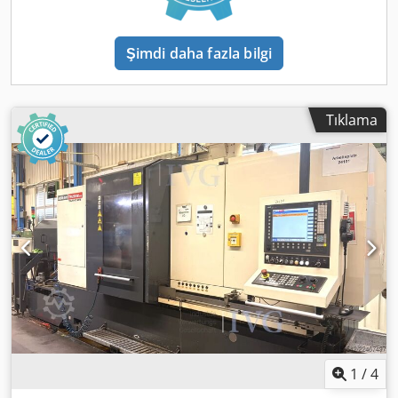
Şimdi daha fazla bilgi
Tıklama
1
/
4