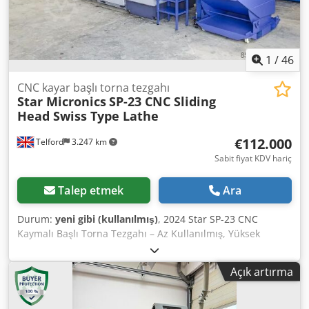
1
/
46
CNC kayar başlı torna tezgahı
Star Micronics
SP-23 CNC Sliding
Head Swiss Type Lathe
€112.000
Telford
3.247 km
Sabit fiyat KDV hariç
Talep etmek
Ara
Durum:
yeni gibi (kullanılmış)
, 2024 Star SP-23 CNC
Kaymalı Başlı Torna Tezgahı – Az Kullanılmış, Yüksek
Özellikli, Hemen Teslim Edilebilir. Swiss CNC Ltd, iki adet
olağanüstü 2024 model Star SP-23 CNC kaymalı başlı torna
Açık artırma
tezgahını sunmaktan mutluluk duymaktadır. Her iki tezgah
da mükemmel durumda olup, az çalışma saatine sahiptir.
Tavizsiz hassasiyet, yüksek üretkenlik ve uzun vadeli