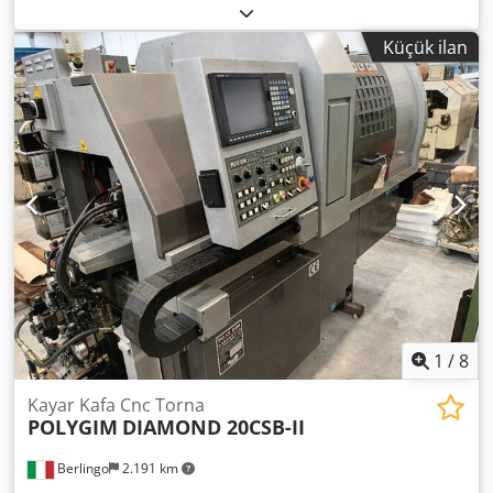
çapı, Motorlu takım tutuculu revolver taret, Karşı mil,
Dodjzqbn Uspfx Abljkr Takım deposu, Yüksek basınçlı
Küçük ilan
pompa.
1
/
8
Kayar Kafa Cnc Torna
POLYGIM
DIAMOND 20CSB-II
Berlingo
2.191 km