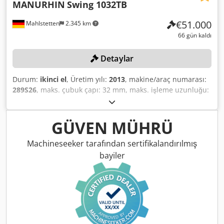
MANURHIN
Swing 1032TB
€51.000
Mahlstetten
2.345 km
66 gün kaldı
Detaylar
Durum:
ikinci el
, Üretim yılı:
2013
, makine/araç numarası:
289S26
, maks. çubuk çapı: 32 mm, maks. işleme uzunluğu:
250 mm, kontrol ünitesi: FANUC Series 160i-TB, taşıma
bandı: ERUTE, sol taraftaki çubuk yükleme magazini: FMB
Turbo 3-36, seri numarası: 53-262361 / 1117340, filtre
GÜVEN MÜHRÜ
ünitesi, yüksek basınçlı sistem: MÜLLER combiloop CL3G,
seri numarası: CL3459, talaş taşıma sistemi ile, soğutma
Machineseeker tarafından sertifikalandırılmış
sistemi ile, aletler hariç. Djdpfx Ajzqy Tceblekr
bayiler