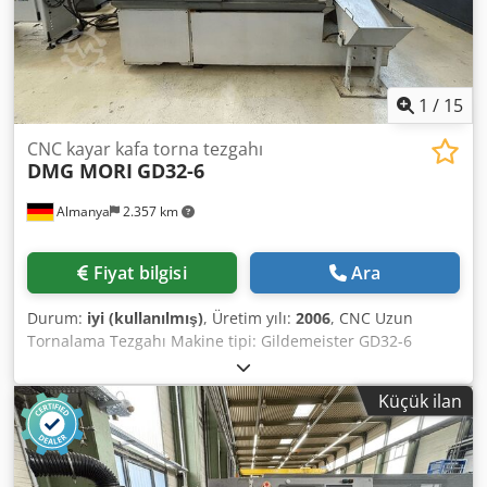
1
/
15
CNC kayar kafa torna tezgahı
DMG MORI
GD32-6
Almanya
2.357 km
Fiyat bilgisi
Ara
Durum:
iyi (kullanılmış)
, Üretim yılı:
2006
, CNC Uzun
Tornalama Tezgahı Makine tipi: Gildemeister GD32-6
Kontrol ünitesi: GE Fanuc Series 16i-T Üretim yılı: 2006
TEKNİK VERİLER Torna çapı: 33 mm Z ekseni: 320 mm Hızlı
Küçük ilan
hareket (X/Z): 30 m/dak Maks. itme: yakl. 190 mm Maks.
devir: 8.000 dev/dak Djdoziy Azopfx Ablokr Tahrik gücü: 5,5
/ 7,5 kW Takım yuvası: 5+3 Yer ihtiyacı (UxGxY): 3,08 x 1,51 x
1,75 m Makine ağırlığı: 4.200 kg Donanım özellikleri Çubuk