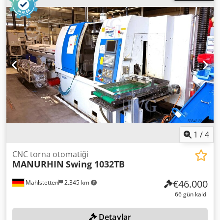
261463/876667, üretim yılı: 2011, filtre ve soğutma ünitesi,
yüksek basınçlı sistem COMBILOOP, aletler hariç. Dodozqy
T Njpfx Ablekr
1
/
4
CNC torna otomatiği
MANURHIN
Swing 1032TB
€46.000
Mahlstetten
2.345 km
66 gün kaldı
Detaylar