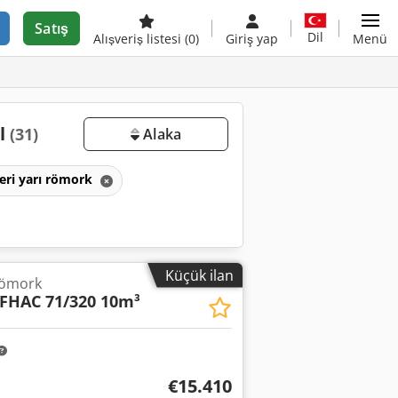
Satış
Dil
Alışveriş listesi
(0)
Giriş yap
Menü
al
(31)
Alaka
eri yarı römork
Küçük ilan
römork
FHAC 71/320 10m³
€15.410