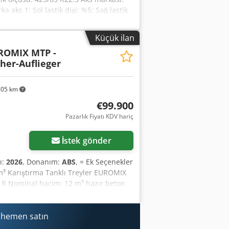
aks 1: Sol lastik dişi: %5; Sağ lastik
Boş ağırlık: 7.500 kg Yük kapasitesi:
Durum Hasar: yok
Küçük ilan
ROMIX MTP -
her-Auflieger
505 km
€99.900
Pazarlık Fiyatı KDV hariç
İstek gönder
ı:
2026
, Donanım:
ABS
, = Ek Seçenekler
³ Karıştırma Tanklı Treyler EUROMIX
12 R Nominal hacim: 12 m³ hazır beton
tandart karıştırma tamburu S420 MC
 şanzıman Bosch Rexroth hidrolik
anik karıştırma kontrolü ve elektrikli
i hemen satın
rlikte sabit platformdaki su bağlantısı