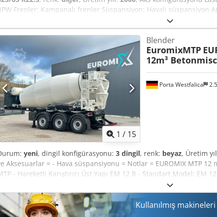
BPW Frenler: Kampanalı frenler Süspansiyon: Havalı süspansiyon Arka 
dişi: %5 Arka aks 2: Sol lastik dişi: %5; Sağ lastik dişi: %5 Ağırlıklar 
24.500 kg Azami toplam ağırlık: 32.000 kg Dsdpfx Abszra R Rskock 
Blender
EuromixMTP
EU
12m³ Betonmisc
Porta Westfalica
2.
1
/
15
Durum:
yeni
, dingil konfigürasyonu:
3 dingil
, renk:
beyaz
, Üretim yıl
ve Aksesuarlar = - Hava süspansiyonu = Notlar = EUROMIX MTP 12 m
MTP - Hareketli Karıştırıcı Üst Yapı EM 12 R - Standart Model: EM 
Standart yapıdaki karıştırma tamburu S355 malzemeden yapılmış s
malzemeden yapılmış standart karıştırma spiraleri ZF P5300 marka
pompa Bosch Rexroth hidrolik motor Entegre yağ soğutma sistemi Mek
Kullanılmış makineler
başlatma/durdurma Basınçlı hava su sistemi Hortum bağlantısıyla bi