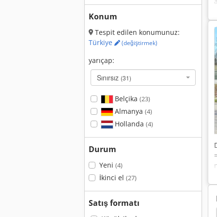
Konum
Tespit edilen konumunuz:
Türkiye
(değiştirmek)
yarıçap:
Sınırsız
(31)
Belçika
(23)
Almanya
(4)
Hollanda
(4)
Durum
Yeni
(4)
İkinci el
(27)
Satış formatı
brahim Beton Mikser
Mikser
Merhem Mikser