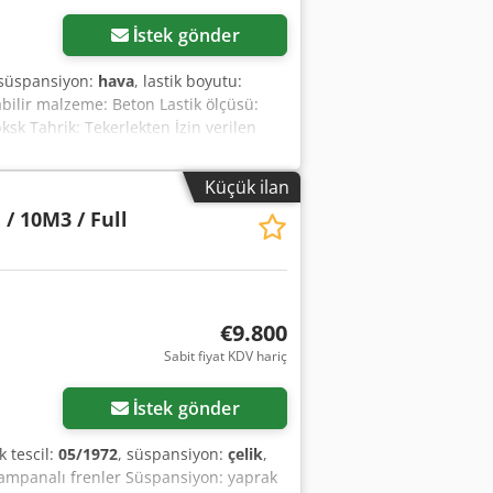
İstek gönder
 süspansiyon:
hava
, lastik boyutu:
labilir malzeme: Beton Lastik ölçüsü:
k Tahrik: Tekerlekten İzin verilen
Küçük ilan
 / 10M3 / Full
€9.800
Sabit fiyat KDV hariç
İstek gönder
lk tescil:
05/1972
, süspansiyon:
çelik
,
 kampanalı frenler Süspansiyon: yaprak