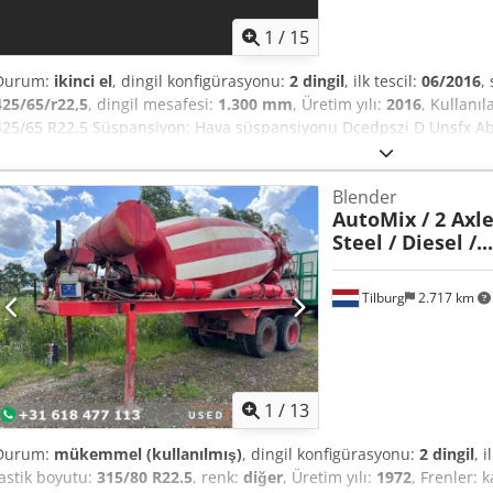
1
/
15
Durum:
ikinci el
, dingil konfigürasyonu:
2 dingil
, ilk tescil:
06/2016
,
425/65/r22,5
, dingil mesafesi:
1.300 mm
, Üretim yılı:
2016
, Kullanı
425/65 R22,5 Süspansiyon: Hava süspansiyonu Dcedpszi D Unsfx Abks
toplam ağırlık: 39.000 kg Üstyapı markası: MOL
Blender
AutoMix / 2 Axle
Steel / Diesel /...
Tilburg
2.717 km
1
/
13
Durum:
mükemmel (kullanılmış)
, dingil konfigürasyonu:
2 dingil
, i
lastik boyutu:
315/80 R22.5
, renk:
diğer
, Üretim yılı:
1972
, Frenler: