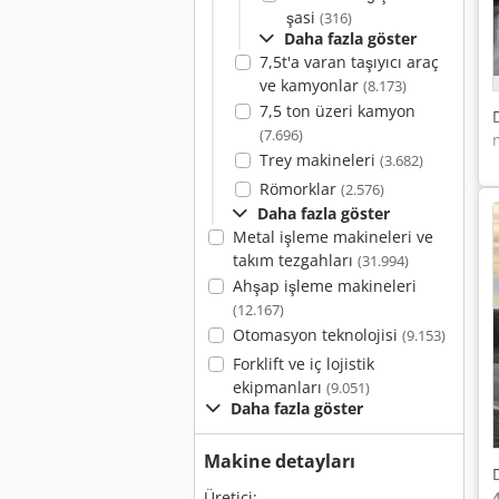
şasi
(316)
Daha fazla göster
7,5t'a varan taşıyıcı araç
ve kamyonlar
(8.173)
7,5 ton üzeri kamyon
(7.696)
Trey makineleri
(3.682)
Römorklar
(2.576)
Daha fazla göster
Metal işleme makineleri ve
takım tezgahları
(31.994)
Ahşap işleme makineleri
(12.167)
Otomasyon teknolojisi
(9.153)
Forklift ve iç lojistik
ekipmanları
(9.051)
Daha fazla göster
Makine detayları
Üretici: