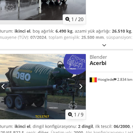
1
/
20
Durum:
ikinci el
, boş ağırlık:
6.490 kg
, azami yük ağırlığı:
26.510 kg
,
muayene (TÜV):
07/2024
, toplam genişlik:
25.500 mm
, süspansiyon
Blender
Acerbi
Hooglede
2.834 k
1
/
9
Durum:
ikinci el
, dingil konfigürasyonu:
2 dingil
, ilk tescil:
06/2000
,
425/65 R22.5
, renk:
diğer
, Üretim yılı:
2000
, Aks konfigürasyonu Las