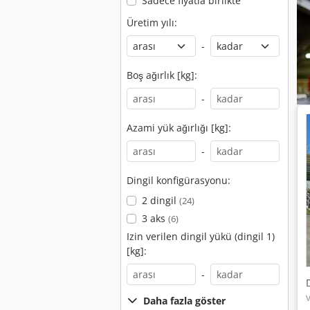
Sadece fiyatla birlikte
Üretim yılı:
-
Boş ağırlık [kg]:
-
Azami yük ağırlığı [kg]:
-
Dingil konfigürasyonu:
2 dingil
(24)
3 aks
(6)
Izin verilen dingil yükü (dingil 1)
[kg]:
-
Daha fazla göster