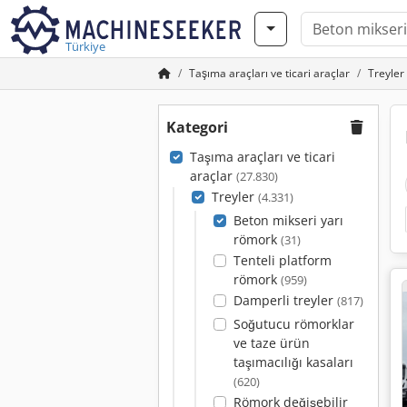
Türkiye
Taşıma araçları ve ticari araçlar
Treyler
Kategori
Taşıma araçları ve ticari
araçlar
(27.830)
Treyler
(4.331)
Beton mikseri yarı
römork
(31)
Tenteli platform
römork
(959)
Damperli treyler
(817)
Soğutucu römorklar
ve taze ürün
taşımacılığı kasaları
(620)
Römork değişebilir