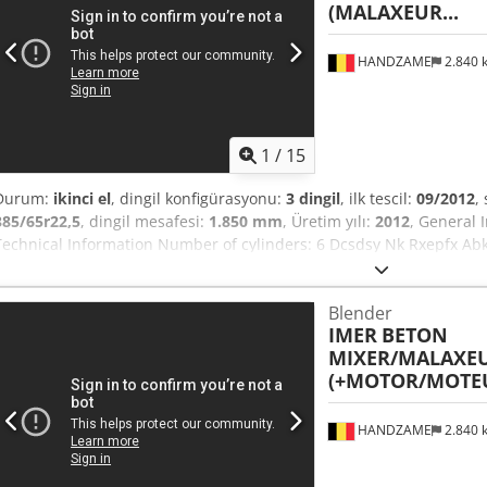
(MALAXEUR...
HANDZAME
2.840
1
/
15
Durum:
ikinci el
, dingil konfigürasyonu:
3 dingil
, ilk tescil:
09/2012
,
385/65r22,5
, dingil mesafesi:
1.850 mm
, Üretim yılı:
2012
, General 
Technical Information Number of cylinders: 6 Dcsdsy Nk Rxepfx Abk
brand: Deutz Axle Configuration Tire size: 385/65R22.5 Suspension:
Weights Unladen weight: 11,820 kg Payload: 27,180 kg Gross vehicle
Blender
IMER
BETON
MIXER/MALAXE
(+MOTOR/MOTEU
HANDZAME
2.840