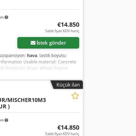
 km
€14.850
Sabit fiyat KDV hariç
İstek gönder
 süspansiyon:
hava
, lastik boyutu:
Information Usable material: Concrete
jk Drivetrain Drive: Wheel Engine
 Air suspension Rear axle 1: Steered
 weight: 39,000 kg
Küçük ilan
UR/MISCHER10M3
R )
 km
€14.850
Sabit fiyat KDV hariç