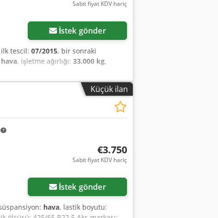
Sabit fiyat KDV hariç
İstek gönder
 ilk tescil:
07/2015
, bir sonraki
:
hava
, işletme ağırlığı:
33.000 kg
,
Küçük ilan
m
€3.750
Sabit fiyat KDV hariç
İstek gönder
 süspansiyon:
hava
, lastik boyutu:
tik ölçüsü: 425/65 R22.5 Aks markası: