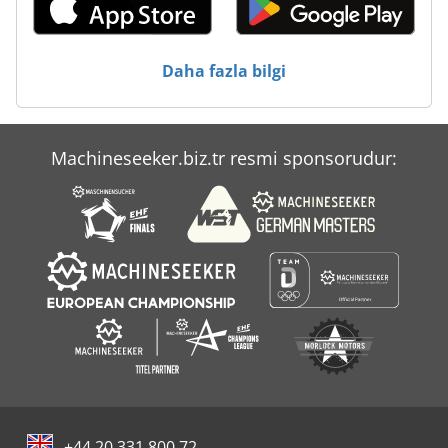
Ticari Et Kıyma Makinesi
Ticari Römorklar
Daha fazla bilgi
Çalışma Araç
Machineseeker.biz.tr resmi sponsorudur:
+44 20 331 800 72