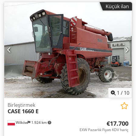
Küçük ilan
1
/
10
Birleştirmek
CASE
1660 E
€17.700
Wilków
1.924 km
EXW Pazarlık Fiyatı KDV hariç