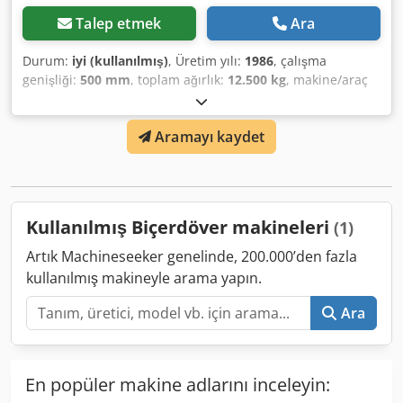
Talep etmek
Ara
Durum:
iyi (kullanılmış)
, Üretim yılı:
1986
, çalışma
genişliği:
500 mm
, toplam ağırlık:
12.500 kg
, makine/araç
numarası:
017128
, CASE IH 1660 eksenel akış Marka: Case
IH Modeli: 1660 Dsdjvr Dxpepfx Aqvock Yıl: 1987 Çalışma
Aramayı kaydet
saatleri: 3.300 saat Bölüm genişliği: 5,00 m Çeşitli ekipman
türleri: saman kıyıcı, saman serpme makinesi
Kullanılmış Biçerdöver makineleri
(1)
Artık Machineseeker genelinde, 200.000’den fazla
kullanılmış makineyle arama yapın.
Ara
En popüler makine adlarını inceleyin: