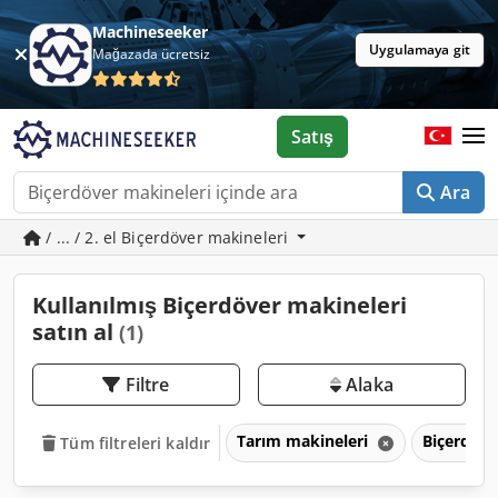
Machineseeker
Uygulamaya git
Mağazada ücretsiz
Satış
Ara
/ ... / 2. el Biçerdöver makineleri
Kullanılmış Biçerdöver makineleri
satın al
(1)
Filtre
Alaka
Tarım makineleri
Biçerdöve
Tüm filtreleri kaldır