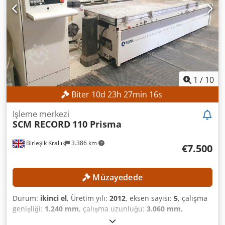
1
/
10
Biter
10
d
23
h
27
min
14
s
Işleme merkezi
SCM RECORD
110 Prisma
Birleşik Krallık
3.386 km
€7.500
Müzayedede
Durum:
ikinci el
, Üretim yılı:
2012
, eksen sayısı:
5
, çalışma
genişliği:
1.240 mm
, çalışma uzunluğu:
3.060 mm
,
Donanım:
CE işareti
, TEKNİK DETAYLAR İşleme Türü: