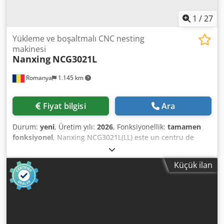
woodWOP (CNC işleme için en yaygın ve kullanımı kolay
sistemlerden biri)
1
/
27
Yükleme ve boşaltmalı CNC nesting
makinesi
Nanxing
NCG3021L
Romanya
1.145 km
Fiyat bilgisi
Ara
Durum:
yeni
, Üretim yılı:
2026
, Fonksiyonellik:
tamamen
fonksiyonel
, Nanxing NCG3021L(LL) este un centru de
prelucrare CNC de tip nesting, cu performanță ridicată,
proiectat pentru tăiere, găurire, frezare și etichetarea
Küçük ilan
pieselor în flux de lucru complet automatizat. Acest model
integrează sisteme automate de alimentare, descărcare și
etichetare, combinând automatizarea, inteligența și
producția asistată IT. Deschiderea portului permite
conectarea cu software-uri de proiectare pentru mobilă și
ERP, optimizând complet procesarea panourilor. Software-