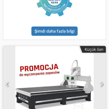
Premium versiyon, bireysel kullanıcıların yanı sıra çok
sayıda siparişi olan şirketlerin beklentilerini de karşılıyor.
Tesislerimizde her makine için fiyata dahil eğitim! Teknik
özellikler İş mili 3,7 kW / 18000 rpm inverter, hava
soğutmalı Çalışma alanı 1230x1220x210 mm DSP kontrolü
Yazılım çözünürlüğü 0,001 mm Güç kaynağı 400V Ağırlık
Şimdi daha fazla bilgi
450 kg Makine boyutları 2000x1800x1640 mm Dcsdpfx
Aboiz Avvousk Masa yüksekliği 715 mm Lineer kılavuzlar
Şanzıman - kremayer ve pinyon tahrik (Z ekseni - vidalı mil)
DİKKAT! Makine, son G kodu yolu için bir hafıza fonksiyonu
Küçük ilan
ile donatılmıştır. Elektrik kesilmesi veya kesintisi
durumunda zaman veya malzeme kaybı olmadan son
noktadan işe başlar. Ekipman Tesviye ayakları, Hortum,
sıkıştırma pençeleri, Vidalar, Anahtarlar, 2 kutu kesici,
Burçlar 1/8, 1/2 ve 5-6 mm Daha fazla bilgi için lütfen
bizimle iletişime geçmekten çekinmeyin.