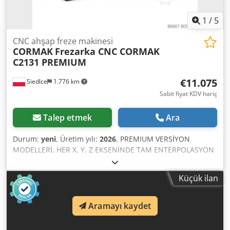
1
/
5
CNC ahşap freze makinesi
CORMAK
Frezarka CNC CORMAK
C2131 PREMIUM
€11.075
Siedlce
1.776 km
Sabit fiyat KDV hariç
Talep etmek
Ara
Durum:
yeni
, Üretim yılı:
2026
, PREMIUM VERSİYON
MODELLERİ, HER X, Y, Z EKSENİNDE TAM ENTERPOLASYON
İLE ÇALIŞAN, YÜKSEK RİJİTLİK VE MAKSİMUM ÇÖZÜNÜRLÜK
HASSASİYETİYLE ÖZELLİKLİDİR. Geniş konfigürasyon
Küçük ilan
yelpazesi nedeniyle malzeme işleme için tasarlanmış
yüksek sınıf bir CNC freze makinesi birçok endüstride
kullanılmaktadır: endüstriyel, elektronik, kaynak,
Aramayı kaydet
marangozluk, reklamcılık vb. Bunlar, kullanımı kolay CNC
kontrol sistemleriyle donatılmış verimli ve hassas