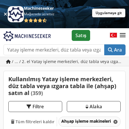
Machineseeker
Uygulamaya git
Mağazada ücretsiz
Satış
Ara
/ ... / 2. el Yatay işleme merkezleri, düz tabla veya ızgara ta
Kullanılmış Yatay işleme merkezleri,
düz tabla veya ızgara tabla ile (ahşap)
satın al
(359)
Filtre
Alaka
Ahşap işleme makineleri
A
Tüm filtreleri kaldır