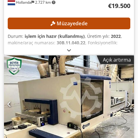
Hollanda
2.727 km
€19.500
Müzayedede
Durum:
işlem için hazır (kullanılmış)
, Üretim yılı:
2022
,
makine/araç numarası:
30B.11.040.22
, Fonksiyonellik:
tamamen fonksiyonel
, TEKNİK DETAYLAR Dcjdpfxozrmuve
Abusk Çalışma alanı X ekseni: 3.300 mm Çalışma alanı Y
Açık artırma
ekseni: 1.280 mm Çalışma alanı Z ekseni: 250 mm Hareket
mesafesi X ekseni: 4.000 mm Hareket mesafesi Y ekseni:
1.670 mm Hareket mesafesi Z ekseni: 500 mm Freze mili
Freze mili sayısı: 1 adet Maksimum mil devri: 24.000
dev/dak Ana motor gücü: 11 kW Takım tutucu sistemi: HSK-
F63 Masa tasarımı: Kirişli masa Masa uzunluğu: 3.300 mm
Masa genişliği: 1.280 mm Malzeme sıkıştırma: Pnömatik
Delme ünitesi Delme takımı mevcuttur Yatay delme milleri:
4 adet Dikey delme milleri: 12 adet Takım değiştirici
pozisyonları: 12 adet MAKİNE DETAYLARI Kontrol edilen
eksenler: 4 adet Yazılım: WoodFlash Gerilim: 400 V Akım
tüketimi: 40 A Bağlantı gücü: 18 kW Boyutlar ve ağırlık