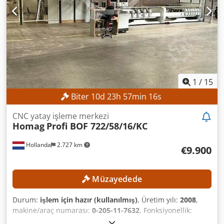
1
/
15
Biter
10
d
23
h
57
min
14
s
CNC yatay işleme merkezi
Homag
Profi BOF 722/58/16/KC
Hollanda
2.727 km
€9.900
Müzayedede
Durum:
işlem için hazır (kullanılmış)
, Üretim yılı:
2008
,
makine/araç numarası:
0-205-11-7632
, Fonksiyonellik:
tamamen fonksiyonel
, çalışma genişliği:
1.600 mm
, frez