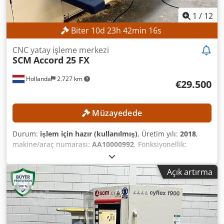
Boyutlar (U x G x Y): 6.250 x 3.494 x 2.300 mm Taşıma
boyutları (U x G x Y): 5.300 x 2.350 x 2.400 mm Taşıma
1
/
12
ağırlığı: 4.000 kg Taşıma paketleri: 2 adet DONANIM
Biter
10
d
23
h
42
min
14
s
Testere ünitesi Vakuum pompası Becker PICCHIO 2200,
üretim yılı 2022 Güvenlik ışık perdesi Manuel kontrol
CNC yatay işleme merkezi
Takımlar Kullanıcı anahtarları/lisansları ve USB bellek
SCM
Accord 25 FX
içeren CNC dokümantasyonu Dokümantasyon CE işareti
Hollanda
2.727 km
€29.500
Müzayedede
Durum:
işlem için hazır (kullanılmış)
, Üretim yılı:
2018
,
makine/araç numarası:
AA10000992
, Fonksiyonellik:
tamamen fonksiyonel
, TEKNİK DETAYLAR Tabla uzunluğu:
5.020 mm Tabla genişliği: 1.380 mm X ekseni çalışma alanı:
Açık artırma
5.020 mm Y ekseni çalışma alanı: 1.300 mm Z ekseni
çalışma alanı: 250 mm X ekseni hareket mesafesi: 5.400
mm Y ekseni hareket mesafesi: 1.650 mm Z ekseni hareket
mesafesi: 450 mm X/Y vektör hızı: 35 m/dak Maksimum X
ekseni hızı: 25 m/dak (?) Hızlı hareket X ekseni: 90 m/dak (?)