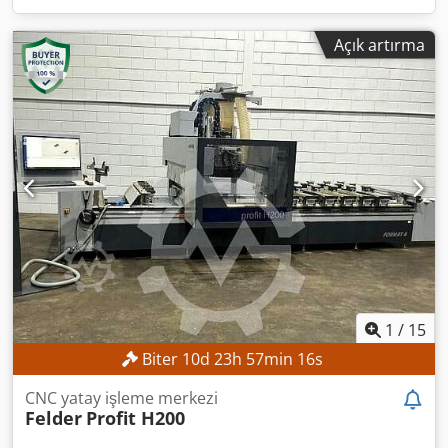
Açık artırma
1
/
15
Biter
10
d
23
h
57
min
14
s
CNC yatay işleme merkezi
Felder
Profit H200