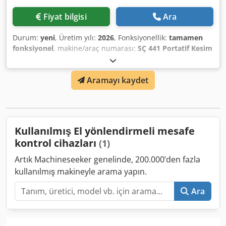
Fiyat bilgisi
Ara
Durum:
yeni
, Üretim yılı:
2026
, Fonksiyonellik:
tamamen
fonksiyonel
, makine/araç numarası:
SÇ 441 Portatif Kesim
Makinası Ø300 mm
, • Alüminyum & PVC profillerin kesim
işlemleri için kullanılır • Çift yay sistemi ve testere
Aramayı kaydet
muhafaza emniyeti kesim • Üst tabloda kesim -45 ve +45
derece arasında istenen tüm açılarda kesim yapabilme
özelliği • Sağa ve sola 0, 15, 22.5, 30, 45 derecelerde açı
sabitleme OPSİYONLAR Credpfx Aaorcmzdo Tef • Alt dolap
gövde sistemi • Sağ-sol metrelik sistemi • Pnömatik pres ve
Kullanılmış El yönlendirmeli mesafe
soğutma sistemi • Elmas uçlu testere
kontrol cihazları
(1)
Artık Machineseeker genelinde, 200.000’den fazla
kullanılmış makineyle arama yapın.
Ara