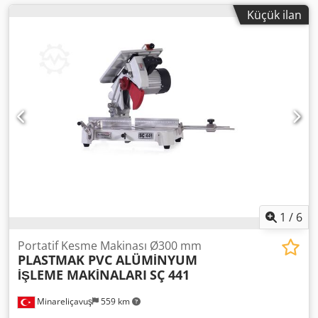
Küçük ilan
1
/
6
Portatif Kesme Makinası Ø300 mm
PLASTMAK PVC ALÜMİNYUM
İŞLEME MAKİNALARI
SÇ 441
Minareliçavuş
559 km