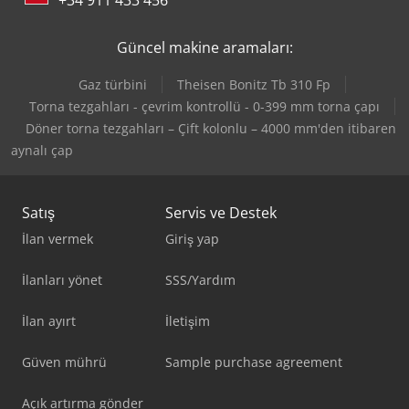
+34 911 433 456
Güncel makine aramaları:
Gaz türbini
Theisen Bonitz Tb 310 Fp
Torna tezgahları - çevrim kontrollü - 0-399 mm torna çapı
Döner torna tezgahları – Çift kolonlu – 4000 mm'den itibaren
aynalı çap
Satış
Servis ve Destek
İlan vermek
Giriş yap
İlanları yönet
SSS/Yardım
İlan ayırt
İletişim
Güven mührü
Sample purchase agreement
Açık artırma gönder