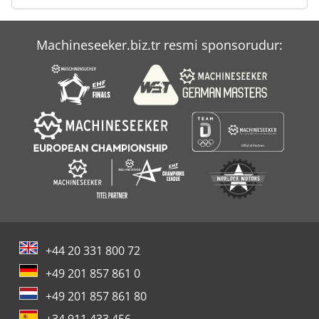
Machineseeker.biz.tr resmi sponsorudur:
+44 20 331 800 72
+49 201 857 861 0
+49 201 857 861 80