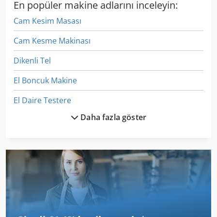
En popüler makine adlarını inceleyin:
Cam Kesim Masası
Cam Kesme Makinası
Dikenli Tel
El Boncuk Makine
El Daire Testere
Daha fazla göster
El Hidrolik
El Hidrolik Silindir
El Ile Bükme Makinası Pan
El Katlanabilir Tezgah
El Kenar Bantlama Makinesi