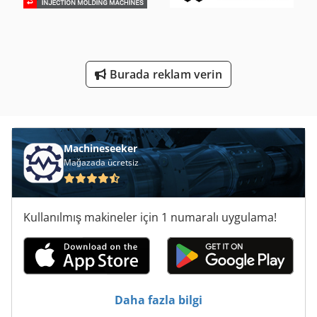
Ticari Demir
Ticari Et Kıyma Makinesi
Yükleyici-Tekerlekli Yükleyici Iş Makinesi Ile
Burada reklam verin
Çalışma Araç
Machineseeker
Mağazada ücretsiz
Kullanılmış makineler için 1 numaralı uygulama!
Daha fazla bilgi