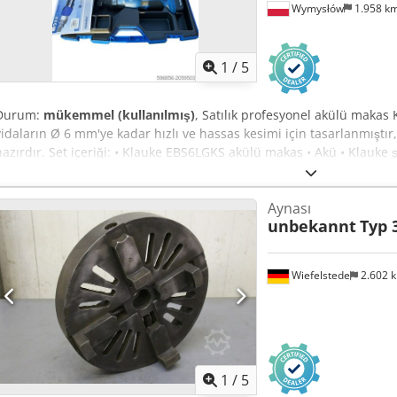
Wymysłów
1.958 k
1
/
5
Durum:
mükemmel (kullanılmış)
, Satılık profesyonel akülü makas 
vidaların Ø 6 mm'ye kadar hızlı ve hassas kesimi için tasarlanmışt
hazırdır. Set içeriği: • Klauke EBS6LGKS akülü makas • Akü • Klauke şa
Dcodpfx Aexyum Nep Djk Durum: • Kullanılmış, %100 çalışır duru
çalışıyor • Akü iyi durumda • Set eksiksizdir. Teknik Özellikler: • 
Aynası
akülü • Premium marka: Klauke – Almanya • Hızlı ve pürüzsüz bir ke
unbekannt
Typ
elektrikçiler, otomasyon ve üretim için idealdir.
Wiefelstede
2.602 
1
/
5