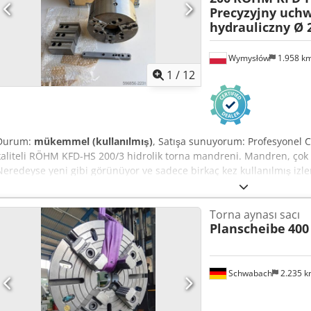
Precyzyjny uchw
hydrauliczny Ø 
Wymysłów
1.958 k
1
/
12
Durum:
mükemmel (kullanılmış)
, Satışa sunuyorum: Profesyonel C
kaliteli RÖHM KFD-HS 200/3 hidrolik torna mandreni. Mandren, çok 
Neredeyse yeni gibi görünüyor ve sadece birkaç kez kullanılmış izle
kızaklarda sadece çok az kullanım izi mevcut. Paket içeriği: * RÖH
adet temel ağız, * 3 adet RÖHM 538-55 üstten takılan ağız, * kulla
Torna aynası sacı
kutusu (bu kutunun bu mandren için orijinal kutu olup olmadığından
Planscheibe
400
Üretici: RÖHM Dedpozlaqksfx Ap Deck * Model: KFD-HS 200/3 * Çap: 
mandreni * Tek ağızın maksimum sıkma kuvveti (Fmax): 48 kN * Topl
Maksimum dönüş hızı: 6500 devir/dakika * Tanımlama numarası: 15
538-55 * Üretim ülkesi: Almanya Bu mandren, talaşlı imalat ve CNC
Schwabach
2.235 
için idealdir. Yüksek kaliteli işçiliği ve hassasiyetiyle tanınan, say
sağlam bir ekipmanıdır.