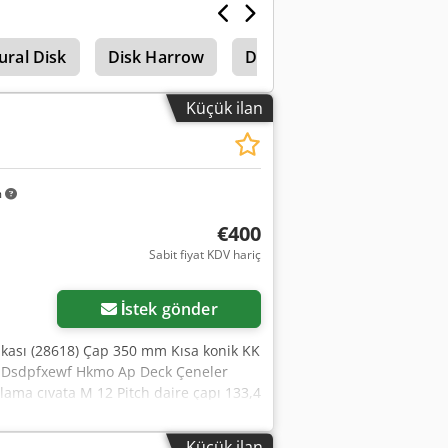
ural Disk
Disk Harrow
Disk Kesmek
Küçük ilan
m
€400
Sabit fiyat KDV hariç
İstek gönder
akası (28618) Çap 350 mm Kısa konik KK
ş Dsdpfxewf Hkmo Ap Deck Çeneler
ama cıvata M 12 Pitch daire çapı 133,4
Küçük ilan