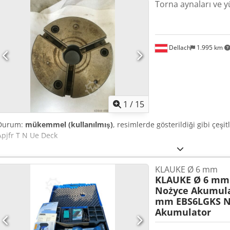
Torna aynaları ve y
Dellach
1.995 km
1
/
15
Durum:
mükemmel (kullanılmış)
, resimlerde gösterildiği gibi çeşi
Apjfr T N Ue Deck
KLAUKE Ø 6 mm
KLAUKE Ø 6 mm
Nożyce Akumul
mm EBS6LGKS N
Akumulator