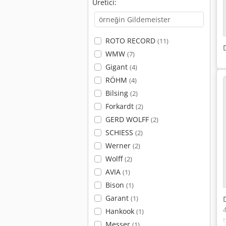
Üretici:
ROTO RECORD
(11)
WMW
(7)
Gigant
(4)
RÖHM
(4)
Bilsing
(2)
Forkardt
(2)
GERD WOLFF
(2)
SCHIESS
(2)
Werner
(2)
Wolff
(2)
AVIA
(1)
Bison
(1)
Garant
(1)
Hankook
(1)
Messer
(1)