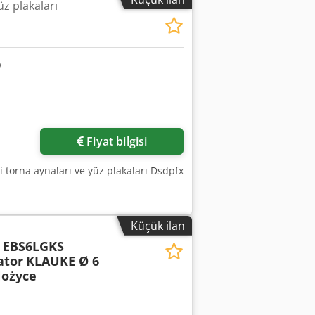
üz plakaları
Fiyat bilgisi
tli torna aynaları ve yüz plakaları Dsdpfx
Küçük ilan
 EBS6LGKS
ator
KLAUKE Ø 6
ożyce