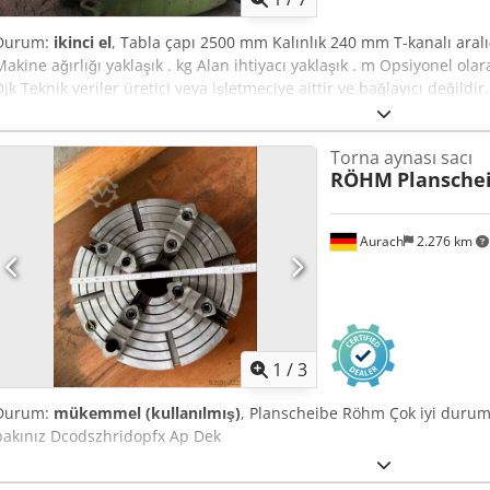
Durum:
ikinci el
, Tabla çapı 2500 mm Kalınlık 240 mm T-kanalı aral
Makine ağırlığı yaklaşık . kg Alan ihtiyacı yaklaşık . m Opsiyonel ol
Djk Teknik veriler üretici veya işletmeciye aittir ve bağlayıcı değildir
genel iş ve satış şartlarımız geçerlidir. Hakkımızda 400'den fazla k
üzerinde depolama alanı, 70 ton vinç kapasitesi Atölyeniz için 10.
Torna aynası sacı
üretim hatları veya iş yerinizi satmak istiyorsanız bize ulaşın. Daha
RÖHM
Plansch
Görüşmeler randevu ile mümkündür. Ziyaretinizi bekleriz. Markus H
Aurach
2.276 km
1
/
3
Durum:
mükemmel (kullanılmış)
, Planscheibe Röhm Çok iyi duru
bakınız Dcodszhridopfx Ap Dek