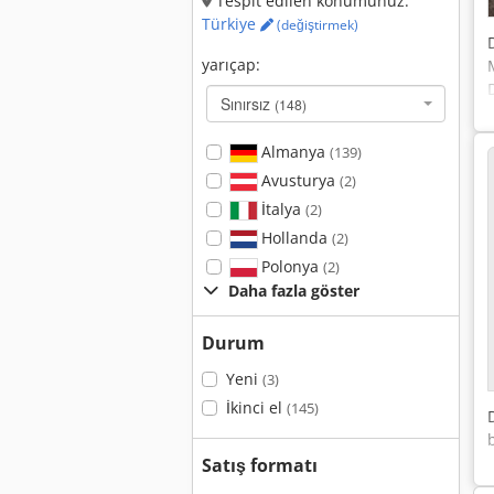
Tespit edilen konumunuz:
Türkiye
(değiştirmek)
yarıçap:
Sınırsız
(148)
Almanya
(139)
Avusturya
(2)
İtalya
(2)
Hollanda
(2)
Polonya
(2)
Daha fazla göster
Durum
Yeni
(3)
İkinci el
(145)
Satış formatı