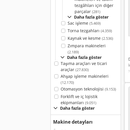
tezgâhları için diğer
parçalar
(281)
Daha fazla göster
Sac işleme
(5.469)
Torna tezgahları
(4.359)
Kaynak ve kesme
(2.536)
Zımpara makineleri
(2.189)
Daha fazla göster
Taşıma araçları ve ticari
araçlar
(27.830)
Ahşap işleme makineleri
(12.170)
Otomasyon teknolojisi
(9.153)
Forklift ve iç lojistik
ekipmanları
(9.051)
Daha fazla göster
Makine detayları