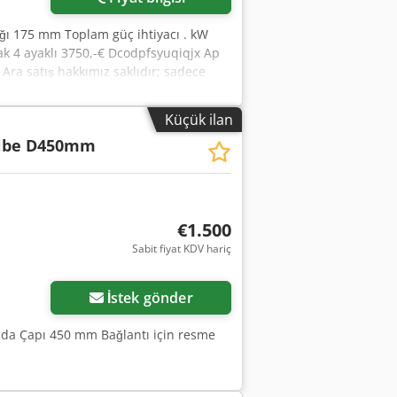
ığı 175 mm Toplam güç ihtiyacı . kW
arak 4 ayaklı 3750,-€ Dcodpfsyuqiqjx Ap
. Ara satış hakkımız saklıdır; sadece
endi makinemiz stokta 15.000 m²'nin
000'den fazla aksesuar ürünü Makine,
Küçük ilan
 fazla teklif web sitemizde mevcuttur.
eibe D450mm
irsch Ekibi
€1.500
Sabit fiyat KDV hariç
İstek gönder
mda Çapı 450 mm Bağlantı için resme