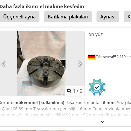
Daha fazla ikinci el makine keşfedin
Üç çeneli ayna
Bağlama plakaları
Aynası
K
ön yüz
Tönisvorst
2.619 k
1
/
6
Durum:
mükemmel (kullanılmış)
, kısa konik montaj:
6 mm
, Yüz pl
6 Çap 106,39 mm T-yuvalarının genişliği 16 mm Çeneler vidalanmı
olmadan yüz plakasının yüksekliği 98 mm 158 mm çeneli 4 adet sapl
mm