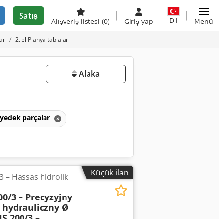
Satış
Dil
Alışveriş listesi
(0)
Giriş yap
Menü
ar
2. el Planya tablaları
Alaka
e yedek parçalar
Küçük ilan
 – Hassas hidrolik
0/3 – Precyzyjny
 hydrauliczny Ø
 200/3 –