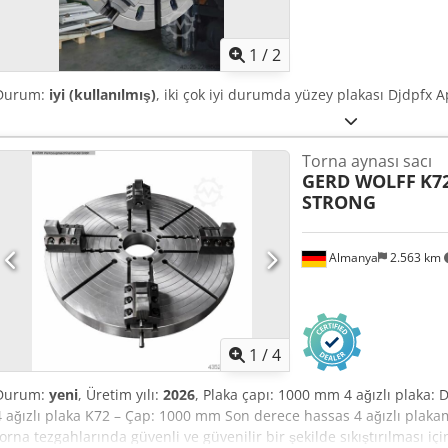
1
/
2
Durum:
iyi (kullanılmış)
, iki çok iyi durumda yüzey plakası Djdpfx 
Torna aynası sacı
GERD WOLFF
K7
STRONG
Almanya
2.563 km
1
/
4
Durum:
yeni
, Üretim yılı:
2026
, Plaka çapı: 1000 mm 4 ağızlı plaka: 
4 ağızlı plaka K72 – Çap: 1000 mm Son derece hassas 4 ağızlı plaka
torna tezgahlarında güvenli ve güvenilir bir şekilde sıkıştırılması için