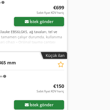
m
€699
Sabit fiyat KDV hariç
İstek gönder
Klauke EBS6LGKS, ağ tavaları, tel ve
ır, tamamen çalışır durumda, kullanıma
rj cihazı • Orijinal taşıma çantası
mda • Kesme mekanizması sorunsuz
Maksimum kesme çapı: 6 mm • Tahrik:
Küçük ilan
sim, zahmetsiz kullanım • Montajcılar,
 365 mm
km
€150
Sabit fiyat KDV hariç
İstek gönder