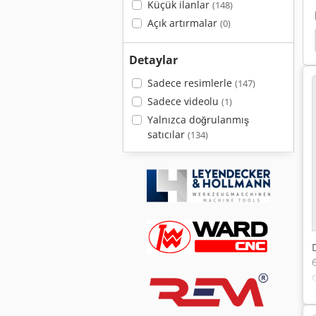
Küçük ilanlar
(148)
Açık artırmalar
(0)
 Kayıt
Disk Taret
Disk Ayırma
Disk Flanş
Detaylar
Sadece resimlerle
(147)
Sadece videolu
(1)
Yalnızca doğrulanmış
satıcılar
(134)