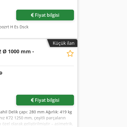
Daha fazla fotoğraf
isteyin
Fiyat bilgisi
Apozrt H Es Dsck
Küçük ilan
2 Ø 1000 mm -
Fiyat bilgisi
Dahil Delik çapı: 280 mm Ağırlık: 419 kg
mız K72 1250 mm, çeşitli parçaların
 özel olarak geliştirilmiştir – asimetrik,