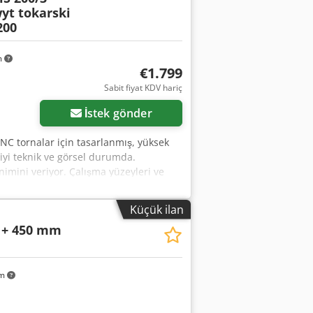
yt tokarski
200
m
€1.799
Sabit fiyat KDV hariç
İstek gönder
NC tornalar için tasarlanmış, yüksek
iyi teknik ve görsel durumda.
nimini veriyor. Çalışma yüzeyleri ve
M KFD-HS 200/3 torna mandreni, * 3
nım anahtarı, * sağlam ahşap taşıma
Küçük ilan
 emin değilim). Teknik özellikler: *
 + 450 mm
200 mm * Tip: 3 ağızlı hidrolik torna
am sıkma kuvveti (Fges): 110 kN *
5099 * Üstten takılan ağızlar: RÖHM
 tornalarda profesyonel uygulamalar
km
gın bir Alman firması olan RÖHM'ün