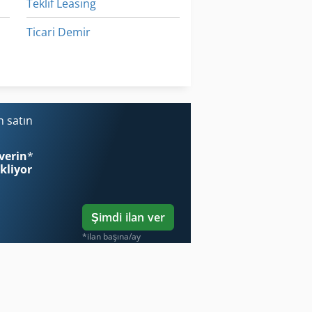
Teklif Leasing
Ticari Demir
Ticari Et Kıyma Makinesi
Çalışma Araç
 satın
dı
verin
*
ekliyor
Şimdi ilan ver
*ilan başına/ay