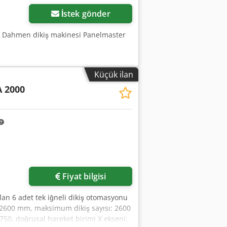
İstek gönder
, Dahmen dikiş makinesi Panelmaster
Küçük ilan
 2000
Fiyat bilgisi
lan 6 adet tek iğneli dikiş otomasyonu
m/2600 mm, maksimum dikiş sayısı: 2600
 750, doğrusal hareket birimi X ekseni: