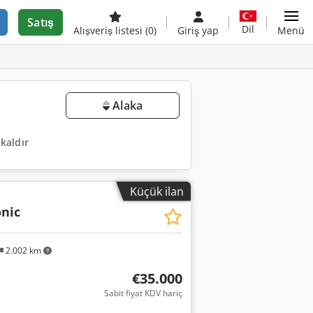
Satış
Dil
Alışveriş listesi
(0)
Giriş yap
Menü
Alaka
 kaldır
Küçük ilan
onic
2.002 km
€35.000
Sabit fiyat KDV hariç