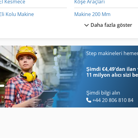
El Kesmece
Köşe Araçları
Eli Kolu Makine
Makine 200 Mm
Daha fazla göster
Et Işleme
Makine Dengeleme
Gn Kaplar
Makine Ekleme
Izlenen Araç
Makine Merkezi
Step makineleri hemen
Ka 77
Matkap Stand Matkap Stan
Şimdi €4,49'dan ilan 
11 milyon alıcı
sizi b
Şimdi bilgi alın
+44 20 806 810 84