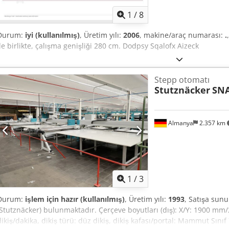
1
/
8
Durum:
iyi (kullanılmış)
, Üretim yılı:
2006
, makine/araç numarası:
.
ile birlikte, çalışma genişliği 280 cm. Dodpsy Sqalofx Aizeck
Stepp otomatı
Stutznäcker
SNA
Almanya
2.357 km
1
/
3
Durum:
işlem için hazır (kullanılmış)
, Üretim yılı:
1993
, Satışa sunu
(Stutznäcker) bulunmaktadır. Çerçeve boyutları (dış): X/Y: 1900 m
dikiş/dakika, dikiş türü: düz dikiş, dikiş kafası/portal: Mammut Sınıf