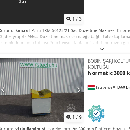
1
/
3
Durum:
ikinci el
, Arku TRM 50125/21 Sac Düzeltme Makinesi Ekipma
Chjdozlyrujpfx Akksa Düzeltme makinesi isteğe bağlı: Folyo kaplam
sistemli depolama tablası Rulo taşıyıcı tablalar 1 adet merdiven geç
BOBIN ŞARJ KOLTU
KOLTUĞU
Normatic
3000 k
Tatabánya
1.660 k
1
/
9
Durum:
iyi (kullanılmış)
, Hareket aralığı: 600 mm Platform boyutu