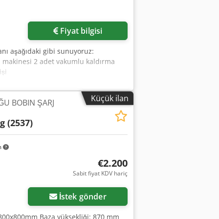
Fiyat bilgisi
nı aşağıdaki gibi sunuyoruz:
a makinesi 2 adet vakumlu kaldırma
işi
Küçük ilan
ĞU BOBIN ŞARJ
g (2537)
m
€2.200
Sabit fiyat KDV hariç
İstek gönder
: 800x800mm Baza yüksekliği: 870 mm