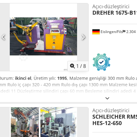
Açıcı-düzleştirici
DREHER
1675-B1
Eislingen/Fils
2.304
1
/
8
Durum:
ikinci el
, Üretim yılı:
1995
, Malzeme genişliği 300 mm Rulo ağı
mm Rulo iç çapı 320 - 420 mm Rulo dış çapı 1300 mm Malzeme kesit 
adedi 11 Düzleştirme silindiri çapı 60 mm Besleme silindiri adedi 4
Tahrik gücü 5,0 kW Ağırlık 1,4 t Chjdpfxjzrpu Ss Akkoa Alan ihtiyacı 
makinesi (Tip 1675-B11-FQ) Kademesiz ayarlanabilir tahrik, tahrikli 
Açıcı-düzleştirici
ayrı ayarlanabilen silindir yatağı, merkezi ayarlanabilir bant genişliği
SCHLEICHER
RMS
2350 B-FPS) tahriksiz, PNÖMATİK takip freni, hidrolik merkezi genl
HES-12-650
halkası kontrolü sensör ile