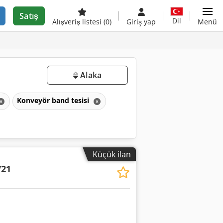
Satış
Dil
Alışveriş listesi
(0)
Giriş yap
Menü
Alaka
Konveyör band tesisi
Küçük ilan
/21