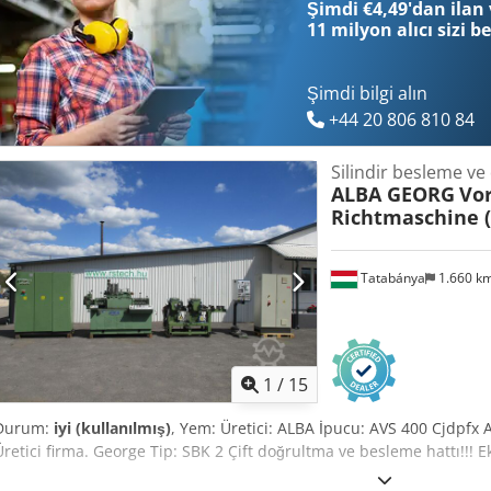
Şimdi €4,49'dan ilan 
11 milyon alıcı
sizi b
Şimdi bilgi alın
+44 20 806 810 84
Silindir besleme v
ALBA GEORG
Vo
Richtmaschine (
Tatabánya
1.660 k
1
/
15
Durum:
iyi (kullanılmış)
, Yem: Üretici: ALBA İpucu: AVS 400 Cjdpfx 
Üretici firma. George Tip: SBK 2 Çift doğrultma ve besleme hattı!!! 