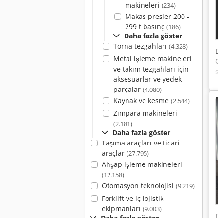
makineleri
(234)
Makas presler 200 -
299 t basınç
(186)
Daha fazla göster
Torna tezgahları
(4.328)
Metal işleme makineleri
ve takım tezgahları için
aksesuarlar ve yedek
parçalar
(4.080)
Kaynak ve kesme
(2.544)
Zımpara makineleri
(2.181)
Daha fazla göster
Taşıma araçları ve ticari
araçlar
(27.795)
Ahşap işleme makineleri
(12.158)
Otomasyon teknolojisi
(9.219)
Forklift ve iç lojistik
ekipmanları
(9.003)
Daha fazla göster