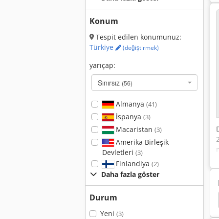
Konum
Tespit edilen konumunuz:
Türkiye
(değiştirmek)
yarıçap:
Sınırsız
(56)
Almanya
(41)
İspanya
(3)
Macaristan
(3)
Amerika Birleşik
Devletleri
(3)
Finlandiya
(2)
Daha fazla göster
Durum
ör Temizleme Sistemi
Aygıt Besleme
Dimeco
Yeni
(3)