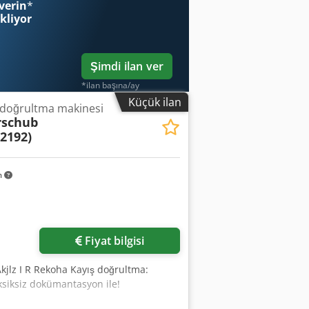
verin
*
ekliyor
Şimdi ilan ver
*ilan başına/ay
Küçük ilan
e doğrultma makinesi
rschub
2192)
m
Fiyat bilgisi
Akjlz I R Rekoha Kayış doğrultma:
Eksiksiz dokümantasyon ile!