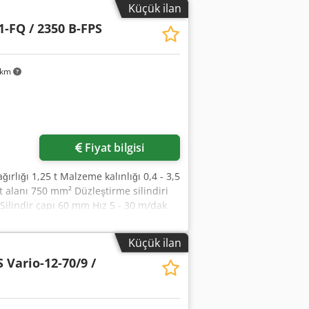
Küçük ilan
1-FQ / 2350 B-FPS
 km
Fiyat bilgisi
rlığı 1,25 t Malzeme kalınlığı 0,4 - 3,5
alanı 750 mm² Düzleştirme silindiri
 Silindir çapı 60 mm Hız 5 - 30 m/dak
(GxDxY) 3,3 x 1,85 x 1,7 m Düzleştirme
düzleştirme silindirleri, manuel ayrı
Küçük ilan
, çıkış rulo sepeti Tekli rulo açıcı (Tip
 Vario-12-70/9 /
eşme, pnömatik baskı cihazı Bant