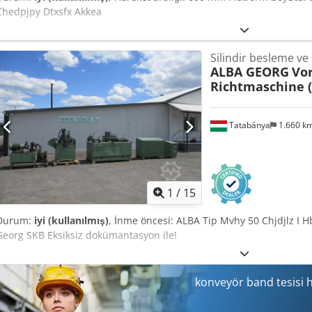
Chedpjpy Dtxsfx Akkea
Silindir besleme v
ALBA GEORG
Vo
Richtmaschine (
Tatabánya
1.660 k
1
/
15
Durum:
iyi (kullanılmış)
, İnme öncesi: ALBA Tip Mvhy 50 Chjdjlz I 
Georg SKB Eksiksiz dokümantasyon ile!
konveyör band tesisi 