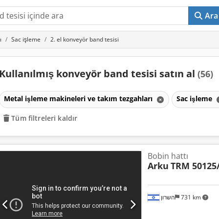
Ara
ı
Sac işleme
2. el konveyör band tesisi
Kullanılmış konveyör band tesisi satın al
(56)
Metal işleme makineleri ve takım tezgahları
Sac işleme
Tüm filtreleri kaldır
Bobin hattı
Arku
TRM 50125
השרון
731 km