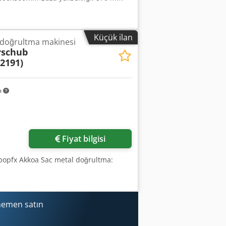
Küçük ilan
e doğrultma makinesi
rschub
2191)
m
Fiyat bilgisi
Hbopfx Akkoa Sac metal doğrultma:
hemen satın