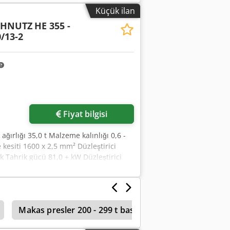
Küçük ilan
CHNUTZ
HE 355 -
/13-2
Fiyat bilgisi
ğırlığı 35,0 t Malzeme kalınlığı 0,6 -
esiti 1600 x 2,5 mm² Düzleştirici
 Tahrik gücü 81,0 + kW Düzleştirici
hleicher marka açıcı makara, Tip HE 355
sehpası - Schleicher marka çekme
ME 18/50/13-2000 TZ kademesiz
fszrpu Eex Akkea - Loop köprüsü -
Makas presler 200 - 299 t basınç
Coils
Selen