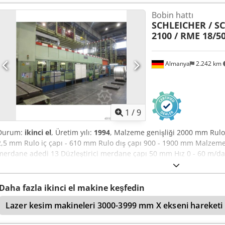
Bobin hattı
SCHLEICHER / S
2100 / RME 18/50
Almanya
2.242 km
1
/
9
Durum:
ikinci el
, Üretim yılı:
1994
, Malzeme genişliği 2000 mm Rulo a
2,5 mm Rulo iç çapı - 610 mm Rulo dış çapı 900 - 1900 mm Malzeme k
merdane adedi 13 Düzleştirici merdane çapı 50 mm Hız 0 - 60 m/dak
makine ağırlığı 14,5 t Bant hattı aşağıdakilerden oluşmaktadır: - Sc
- 2100 yardımcı tahrikli, baskı tertibatlı, hareketli - Rulo yükleme 
tertibatı - Kafa makası - Schnutz marka düzleştirici makine, Tip R
Daha fazla ikinci el makine keşfedin
ayarlanabilir tahrikli, 30 ara merdane, 117 destek merdanesi Chsdp
Lazer kesim makineleri 3000-3999 mm X ekseni hareketi
Schleicher marka merdane besleyici, Tip WV-SYS-A 160-2000