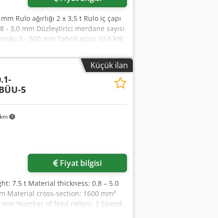
mm Rulo ağırlığı 2 x 3,5 t Rulo iç çapı
8 - 3,0 mm Düzleştirici merdane sayısı
nluğu 0 - 500 mm Tahrik gücü 10,0 kW
Dimeco düzleştirici, 1676 EV Giriş tablası
82 FFPS Pnömatik takip freni, hidrolik
Küçük ilan
lektronik merdane besleme Microfeed
.1-
oa Sadece çalıştırılmadan teklif
-BÜU-5
 km
Fiyat bilgisi
t: 7.5 t Material thickness: 0.8 – 5.0
m Material cross-section: 1600 mm²
50 mm Number of feed rollers: 2 Speed:
th: - Hydraulic expansion and