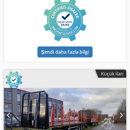
Şasi Treyler (Spedition Tipi) Çelik, güçlendirilmiş kaynak
konstrüksiyonu; yalnızca 2 uzunlamasına profil, çift T-kiriş
olarak, uzunlamasına profiller arasında çelik/kaydırmaz sac
uygulaması; değiştirilebilir 2. kingpinli çeki tablası; arka
lambalar için çamurluk. 1 adet çelik depolama kutusu,
uzun profiller arasında gömülü. Kasa üzerinde üretici
tercihiyle cıvatalı veya kaynaklı 8 çift sabitleme halkası
(zurröse). 24 ton, 2 kademeli destek vinci; tek taraftan
Şimdi daha fazla bilgi
kullanım, düz alt kısım, itme dengelemesi olmadan. 2 adet
takoz ve tutucu. Yan koruma: Alüminyum. Arka koruma:
Galvanizli çelik. Yarım kabuk çamurluklar, AB
standartlarında çamur önleyici flaplı. 1 adet yedek lastik
Küçük ilan
taşıyıcı (1 E-teker için), jant sabitleme setli. 8 adet ahşap
çıtalı yatak, üreticiye bağlı olarak; şasiye cıvatalı, her
birinde 2 adet teleskopik ahşap çıta (1800-2800 mm, çift
başına 7 ton taşıma kapasitesi). Crsdpfx Aoi Rivwsbzsf
Akslar + Süspansiyon SAF marka disk frenli akslar, 430 mm
disk çapı. Havalı süspansiyon, yükseltme & alçaltma valfi,
akslarda güvenlik halatı. 1. aks otomatik kaldırma aksı (lift
aks), zorunlu alçaltmalı ve hareket destekli; 3 kez fren
basınca devreye girer (hareket desteği, aks aşırı yüklemesi