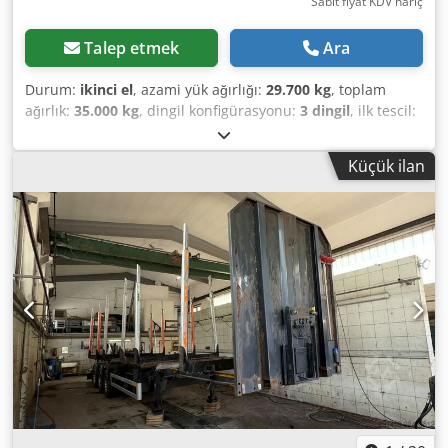
Sabit fiyat KDV hariç
Talep etmek
Ara
Durum:
ikinci el
, azami yük ağırlığı:
29.700 kg
, toplam
ağırlık:
35.000 kg
, dingil konfigürasyonu:
3 dingil
, ilk tescil:
07/2007
, toplam genişlik:
2.550 mm
, toplam yükseklik:
4.000 mm
, Tomruk yarı römorku Schwarzmüller 3 dingilli
Küçük ilan
O4 - Dorse Tip - Varyant/Sürüm: HS 3/E Şasi numarası:
VAVSAH3387H250852 12x kütük direği Boş ağırlık: 5.300 kg
Taşıma kapasitesi: 29.700 kg Crsdpfx Aboxdqrcszef Azami
toplam ağırlık: 35.000 kg Teknik olarak izin verilen Toplam
kütle: 38.000 kg Destek/Saddel yükü: 11.000 kg 1. dingil:
8.000 kg 2. dingil: 8.000 kg 3. dingil: 8.000 kg Lastik ölçüsü:
385/65 R22.5 160J İlk tescil tarihi: 19.07.2007 Net fiyat Tüm
bilgiler taahhütsüzdür Tel./WhatsApp: