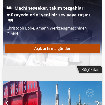
römork
, Üretim yılı:
2012
, 2012 model, odun kütükleri ve
kereste taşımak için kullanılan, iyi durumda olan, yaprak
Machineseeker, takım tezgahları
yaylı süspansiyonlu ve hava yastıklı, kampanalı frenlere
müzayedelerini yeni bir seviyeye taşıdı.
sahip bir römork. Credozlbwropfx Abzjf
Christoph Bobe, Amann Werkzeugmaschinen
GmbH
Açık artırma gönder
Küçük ilan