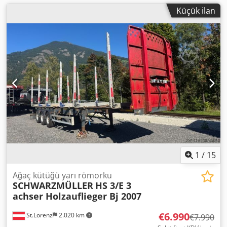
Küçük ilan
1
/
15
Ağaç kütüğü yarı römorku
SCHWARZMÜLLER
HS 3/E 3
achser Holzauflieger Bj 2007
€6.990
St.Lorenz
2.020 km
€7.990