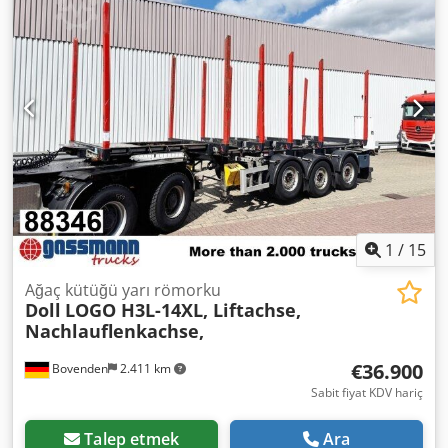
ABS
, Schwarzmüller 3 dingilli uzun ağaç taşımaya uygun
odun treyleri | BPW akslar, kampanalı frenler | Boş ağırlık:
6180 kg | Taşıma kapasitesi: 31820 kg | Kaldırılabilir dingil
| Lastikler: 385/65 R22,5 | Sol ve sağda alet kutusu | Yedek
lastik | 10 çift yük direği | Çok iyi durumda | Hata, veri
girişi hatası ve ön satış hakkı saklıdır. Crodpfx Abjzhctyjzjf
1
/
15
Ağaç kütüğü yarı römorku
Doll
LOGO H3L-14XL, Liftachse,
Nachlauflenkachse,
€36.900
Bovenden
2.411 km
Sabit fiyat KDV hariç
Talep etmek
Ara