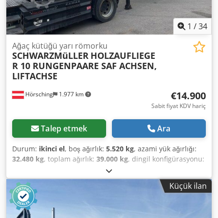
1
/
34
Ağaç kütüğü yarı römorku
SCHWARZMüLLER
HOLZAUFLIEGE
R 10 RUNGENPAARE SAF ACHSEN,
LIFTACHSE
€14.900
Hörsching
1.977 km
Sabit fiyat KDV hariç
Talep etmek
Ara
Durum:
ikinci el
, boş ağırlık:
5.520 kg
, azami yük ağırlığı:
32.480 kg
, toplam ağırlık:
39.000 kg
, dingil konfigürasyonu:
3 dingil
, ilk tescil:
08/2017
, bir sonraki muayene (TÜV):
08/2025
, süspansiyon:
hava
, lastik boyutu:
385/65 R22,5
,
Küçük ilan
Donanım:
ABS
, Schwarzmüller 3 dingilli kereste treyleri |
Disk frenli SAF dingiller | Boş ağırlık: 5.520 kg | Yük
kapasitesi: 32.480 kg | Kaldırılabilir dingil | Lastikler: