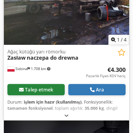
12.09.2011
1
/
4
Ağaç kütüğü yarı römorku
Zasław
naczepa do drewna
€4.300
Sidzina
1.708 km
Pazarlık Fiyatı KDV hariç
Talep etmek
Ara
Durum:
işlem için hazır (kullanılmış)
, Fonksiyonellik:
tamamen fonksiyonel
, toplam ağırlık:
35.000 kg
, dingil
konfigürasyonu:
3 aks
, izin verilen dingil yükü (dingil 1):
8.000 kg
, izin verilen dingil yükü (dingil 2):
8.000 kg
, izin
verilen aks yükü (aks 3):
8.000 kg
, römork freni:
frenli