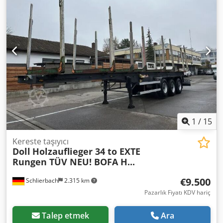
1
/
15
Kereste taşıyıcı
Doll
Holzauflieger 34 to EXTE
Rungen TÜV NEU! BOFA H...
€9.500
Schlierbach
2.315 km
Pazarlık Fiyatı KDV hariç
Talep etmek
Ara