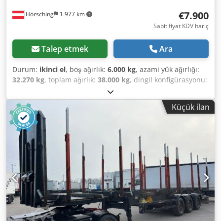
€7.900
Hörsching
1.977 km
Sabit fiyat KDV hariç
Talep etmek
Ara
Durum:
ikinci el
, boş ağırlık:
6.000 kg
, azami yük ağırlığı:
32.270 kg
, toplam ağırlık:
38.000 kg
, dingil konfigürasyonu:
3 dingil
, ilk tescil:
09/2012
, süspansiyon:
hava
, lastik
boyutu:
385/65 R22,5
, Donanım:
ABS
, Schwarzmüller
Küçük ilan
timber semi-trailer, 3-axle | BPW axles with disc brakes |
Unladen weight 6,000 kg | Lift axle | Tyres: 385/65 R22.5
Subject to errors, input mistakes, and prior sale.
Credswdwp Djpfx Abzef