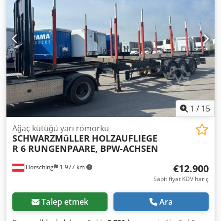
385/65 R22,5 | 10 kütük dikmesi çifti | Hata, giriş hatası ve
ön satış hakkı saklıdır. Cjdpjx S N Ubefx Abzorf
1
/
15
Ağaç kütüğü yarı römorku
SCHWARZMüLLER
HOLZAUFLIEGE
R 6 RUNGENPAARE, BPW-ACHSEN
€12.900
Hörsching
1.977 km
Sabit fiyat KDV hariç
Talep etmek
Ara