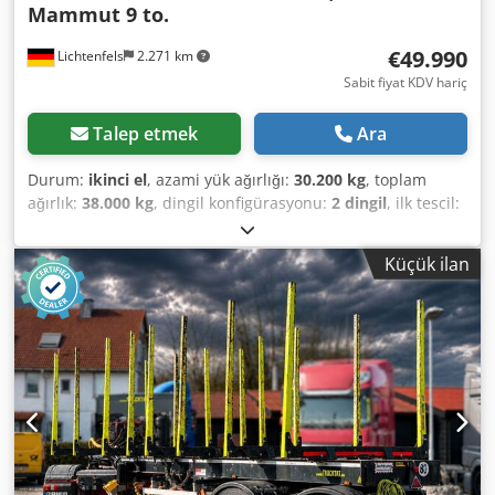
Mammut 9 to.
€49.990
Lichtenfels
2.271 km
Sabit fiyat KDV hariç
Talep etmek
Ara
Durum:
ikinci el
, azami yük ağırlığı:
30.200 kg
, toplam
ağırlık:
38.000 kg
, dingil konfigürasyonu:
2 dingil
, ilk tescil:
01/2021
, bir sonraki muayene (TÜV):
06/2027
, toplam
genişlik:
2.550 mm
, toplam yükseklik:
3.900 mm
, Üretim
Küçük ilan
yılı:
2021
, Donanım:
ABS
, 2-Axle DOLL LOGO 21 with 8
bolsters First registration 01/2021, single owner Both axles
with forced steering and additional remote-controlled
steering Hydraulic shifting system for the 3 rear bolsters,
operable from the crane operator’s seat Cedpfx
Aozahuzsbzerf 2x 12 t BPW axles with drum brakes WABCO
trailer EBS Length: 10,715 mm Extendable: from -1,800 to
+4,500 mm Loading height: 1,640 mm Unladen weight:
7,800 kg Tyres: 8x 315/80 R 22.5, tread depth 70–80% 8-
bolster configuration suitable for transporting: 4x 2-metre