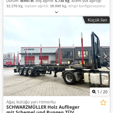
Durum:
ikinci el
, boş ağırlık:
5.730 kg
, azami yük ağırlığı:
32.270 kg
, toplam ağırlık:
38.000 kg
, dingil konfigürasyonu:
3 dingil
, ilk tescil:
05/2014
, bir sonraki muayene (TÜV):
05/2025
, süspansiyon:
hava
, lastik boyutu:
385/65 R22,5
,
Küçük ilan
Donanım:
ABS
, Schwarzmüller timber semi-trailer, 3-axle |
BPW axles with disc brakes | Unladen weight: 5,730 kg |
Payload: 32,270 kg | Lift axle | Inspection valid until 05/25
| Tyres: 385/65 R22.5. Subject to errors, input mistakes,
and prior sale. Crodpfswc Apyex Abzjf
1
/
20
Ağaç kütüğü yarı römorku
SCHWARZMÜLLER
Holz Auflieger
mit Schemel und Rungen TÜV