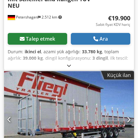
NEU
€19.900
Petershagen
2.512 km
Sabit fiyat KDV hariç
Talep etmek
Ara
Durum:
ikinci el
, azami yük ağırlığı:
33.780 kg
, toplam
ağırlık:
39.000 kg
, dingil konfigürasyonu:
3 dingil
, ilk tescil:
10/2019
, toplam genişlik:
2.550 mm
, toplam yükseklik:
4.000 mm
, Donanım:
ABS
, Schwarzmüller tomruk yarı
Küçük ilan
römorku, şasi ve dikmeler ile * BPW akslar, havalı
süspansiyon ve disk frenler * 1. aks kaldırılabilir * Yedek
tekerlek tutucu * Lastik ebatı 385/65R22,5 * Alüminyum
jantlar * Çalışma lambası * 2x saklama dolabı * Jost destek
ayakları Daha fazla bilgi için size memnuniyetle yardımcı
oluruz. Cjdpfxjzpcp Ro Abzerf