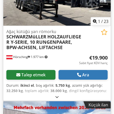
1
/
23
Ağaç kütüğü yarı römorku
SCHWARZMüLLER
HOLZAUFLIEGE
R Y-SERIE, 10 RUNGENPAARE,
BPW-ACHSEN, LIFTACHSE
€19.900
Hörsching
1.977 km
Sabit fiyat KDV hariç
Talep etmek
Ara
Durum:
ikinci el
, boş ağırlık:
5.750 kg
, azami yük ağırlığı:
32.250 kg
, toplam ağırlık:
38.000 kg
, dingil konfigürasyonu:
3 dingil
, ilk tescil:
04/2020
, bir sonraki muayene (TÜV):
04/2027
, yükleme alanı uzunluğu:
13.000 mm
, toplam
Küçük ilan
uzunluk:
2.550 mm
, toplam yükseklik:
13.150 mm
,
süspansiyon:
hava
, lastik boyutu:
385/65 R22,5
, Donanım: