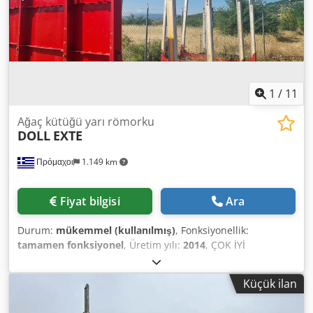
1
/
11
Ağaç kütüğü yarı römorku
DOLL
EXTE
Πρόμαχοι
1.149 km
Fiyat bilgisi
Ara
Durum:
mükemmel (kullanılmış)
, Fonksiyonellik:
tamamen fonksiyonel
, Üretim yılı:
2014
, ÇOK İYİ
DURUMDA UZUNLUK 7,60 GENİŞLİK 2,50 Csdpfx Ajzbx D
Ajbzerf
Küçük ilan