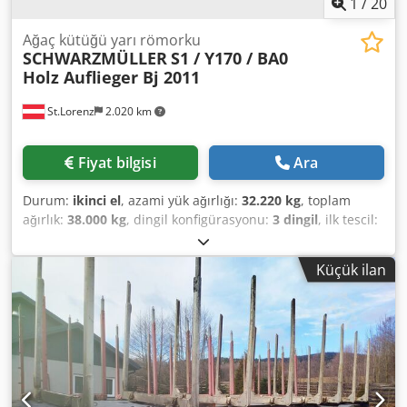
1
/
20
Ağaç kütüğü yarı römorku
SCHWARZMÜLLER
S1 / Y170 / BA0
Holz Auflieger Bj 2011
St.Lorenz
2.020 km
Fiyat bilgisi
Ara
Durum:
ikinci el
, azami yük ağırlığı:
32.220 kg
, toplam
ağırlık:
38.000 kg
, dingil konfigürasyonu:
3 dingil
, ilk tescil:
09/2011
, * Schwarzmüller 3 Dingilli Treyler * Model: Y
Serisi * Araç Tipi: Yataklı Treyler Crjdpezqivyefx Abzef *
Küçük ilan
Renk: Gri * Boş Ağırlık: 5.780 kg * İzin Verilen Toplam
Ağırlık: 38.000 kg * Yük Kapasitesi: 32.220 kg * Dingil Yükü:
12.000 kg * Maksimum Hız: 100 km/sa * Yapı:
Güçlendirilmiş Yan Profiller * Her biri 9.000 kg dingil
yüküne sahip 3 dingil * Lastikler: 385/65 R22.5 * Sağlam
güçlendirilmiş yan profil yapısı, ahşap, çelik ve uzun
malzemelerin taşınması için idealdir. * İlk Kayıt Tarihi: