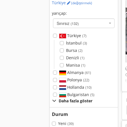
Türkiye
(değiştirmek)
yarıçap:
Sınırsız
(132)
Türkiye
(7)
İstanbul
(3)
Bursa
(2)
Denizli
(1)
Manisa
(1)
Almanya
(61)
Polonya
(22)
Hollanda
(10)
Bulgaristan
(5)
Daha fazla göster
ntaj Demiryolu
Çalışma Araç
Ölçme Araçları
Durum
Yeni
(39)