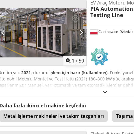
EV Araç Motoru Mon
PIA Automation
Testing Line
Czechowice-Dziedzic
1
/
50
Üretim yılı:
2021
, durum:
işlem için hazır (kullanılmış)
, Fonksiyonel
Otomobil Motoru Montaj ve Test Hattı (2021) 180–300 kW güç aralığı
tasarlanmıştır Manuel, yarı otomatik ve tam otomatik işlemler dahil 
Ekipmanlar Bileşen yükleme - KUKA KR15 R2700-2/FLR robotu (2021
bobiniyle iç gövde ısıtma, 240 °C’ye kadar - Statörün gövdeye presl
DQP25X - Soğutma tüneli - 24 °C’ye kadar soğutma - Çevrim süresi: 6
Daha fazla ikinci el makine keşfedin
X-ring ve D-ring conta yerleştirme - Özel yuvarlak montaj aparatı m
Metal işleme makineleri ve takım tezgahları
Taşıma a
Rexroth ESA013G-G0 vidalama makinesi ile flanş vidası montajı - Oto
Dcodezhub Aspfx Anvsk Dış gövde montajı - 3T TOX EQK 030 pres - 2
Kamera V3 - 3x VS kamera sistemi Rotor manyetizasyonu ve ölçümü