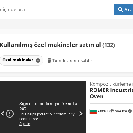
Ara
Kullanılmış özel makineler satın al
(132)
Özel makineler
Tüm filtreleri kaldır
Kompozit kürleme fı
ROMER
Industri
Oven
Хасково
884 km