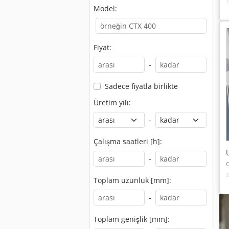
Model:
Fiyat:
-
Sadece fiyatla birlikte
Üretim yılı:
-
Çalışma saatleri [h]:
-
Toplam uzunluk [mm]:
-
Toplam genişlik [mm]: