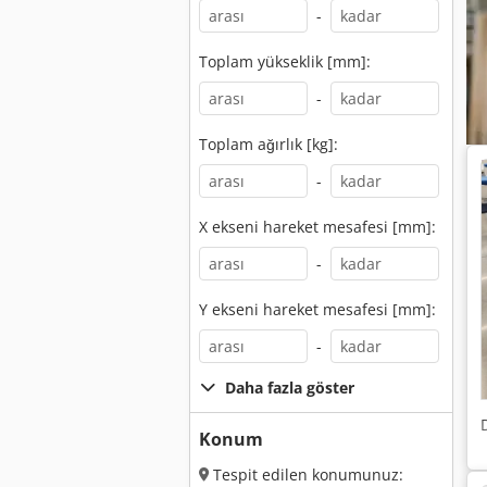
-
Toplam yükseklik [mm]:
-
Toplam ağırlık [kg]:
-
X ekseni hareket mesafesi [mm]:
-
Y ekseni hareket mesafesi [mm]:
-
Daha fazla göster
Konum
Tespit edilen konumunuz: