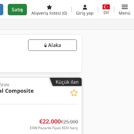
Satış
Dil
Alışveriş listesi
(0)
Giriş yap
Menü
Alaka
Küçük ilan
rını
al Composite
€22.000
€25.000
EXW Pazarlık Fiyatı KDV hariç