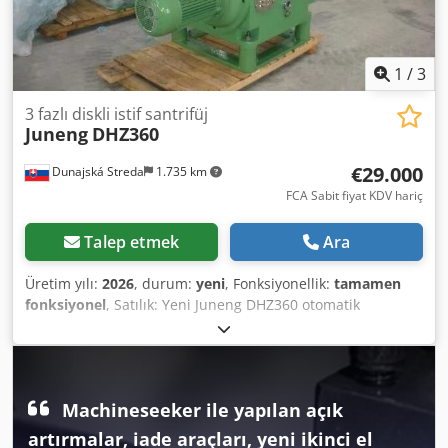
1
/
3
3 fazlı diskli istif santrifüj
Juneng
DHZ360
€29.000
Dunajská Streda
1.735 km
FCA Sabit fiyat KDV hariç
Talep etmek
Ara
Üretim yılı:
2026
, durum:
yeni
, Fonksiyonellik:
tamamen
fonksiyonel
, Satılık: Yeni Juneng DHZ360 otomatik
temizlemeli diskli santrifüj / ayırıcı. Üretici: Juneng Model:
DHZ360 Cedpezlhdxofx Ag Uorf Tip: Diskli santrifüj /
santrifüjlü ayırıcı Durum: Yeni / kullanılmamış Satıcı:
Leonagra s.r.o., AB şirketi AB faturası mümkündür Slovakya
Machineseeker ile yapılan açık
/ AB'ye teslimat sağlanabilir Juneng DHZ360, yüksek hızlı
santrifüjleme ile sıvıları ve ince katı maddeleri ayırmak için
artırmalar, iade araçları, yeni ikinci el