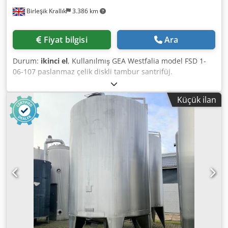
Birleşik Krallık
3.386 km
Fiyat bilgisi
Ara
Durum:
ikinci el
, Kullanılmış GEA Westfalia model FSD 1-
06-107 paslanmaz çelik diskli tambur santrifüj.
Berraklaştırıcı tasarım, toplam kapasite 1 litre ve katı
madde tutma hacmi 0,5 litre. Ağır sıvı özgül ağırlığı 1,0
Küçük ilan
kg/dm3 ve katı madde özgül ağırlığı 1,4 kg/dm3. Maksimum
devir hızı 10.000 d/dak olarak belirtilmiştir. Santrifüj
pompası çıkışı, ortam tipine bağlı olarak saatte 300 litreye
kadar. Tahrik sistemi 1,1 kW 220/380 volt 3 faz 50 Hz, 3.000
d/dak motorla kayışlı tiptir. Kayar şase üzerinde HMI
kontrol paneli ve paslanmaz çelik toplama kazanı ile
birlikte monte edilmiştir. 2018 modeldir. Codpfezimv Usx
Ag Ujrf