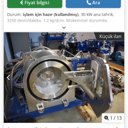
Fiyat bilgisi
Ara
Durum:
işlem için hazır (kullanılmış)
, 30 kW ana tahrik,
3250 devir/dakika, 1.2 kg/dcm. Mükemmel durumda.
Csdpfx Asx Aurkog Uorf
Küçük ilan
1
/
13