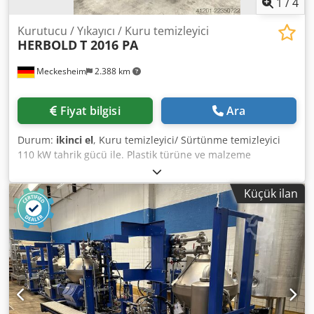
1
/
4
Kurutucu / Yıkayıcı / Kuru temizleyici
HERBOLD
T 2016 PA
Meckesheim
2.388 km
Fiyat bilgisi
Ara
Durum:
ikinci el
, Kuru temizleyici/ Sürtünme temizleyici
110 kW tahrik gücü ile. Plastik türüne ve malzeme
kalınlığına bağlı olarak maksimum 4 ton/saat verim
Cjdpfxjzmc Rcs Ag Uerf
Küçük ilan