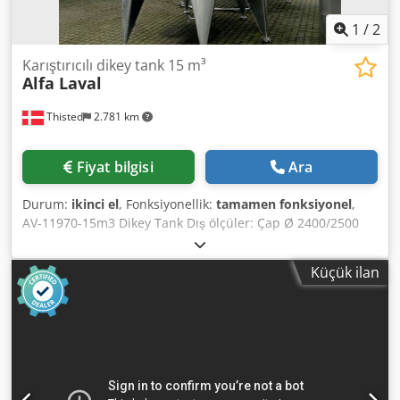
1
/
2
Karıştırıcılı dikey tank 15 m³
Alfa Laval
Thisted
2.781 km
Fiyat bilgisi
Ara
Durum:
ikinci el
, Fonksiyonellik:
tamamen fonksiyonel
,
AV-11970-15m3 Dikey Tank Dış ölçüler: Çap Ø 2400/2500
mm, toplam yükseklik 5100 mm. Dikey paslanmaz çelik
tank. Konik üst kapağı CIP ile. Crodpfx Aew Rlwhog Usf
Küçük ilan
Konik alt kısımda 3" çıkış. Üstte menhol. Üste monte
edilmiş karıştırıcı. AISI 304.