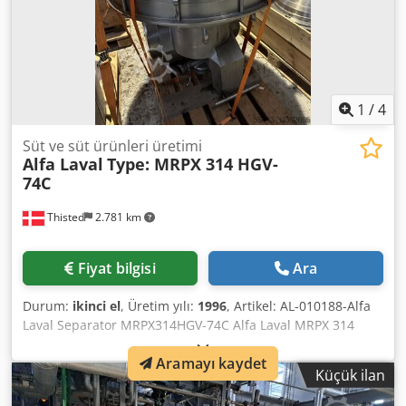
valle, juice eller anden væske-faststof-separation i mejeri-
eller fødevareindustrien. Rengjort og komplet maskine klar
til drift eller integration i linje. Placering: Danmark Stand:
Brugt / testet Pris: Efter aftale Inspektion: Mulig efter
forudgående aftale Csdpfoxqm Rnsx Ag Uerf
1
/
4
Süt ve süt ürünleri üretimi
Alfa Laval
Type: MRPX 314 HGV-
74C
Thisted
2.781 km
Fiyat bilgisi
Ara
Durum:
ikinci el
, Üretim yılı:
1996
, Artikel: AL-010188-Alfa
Laval Separator MRPX314HGV-74C Alfa Laval MRPX 314
HGV-74C mælkklaringsseparator Brugt Alfa Laval MRPX 314
Aramayı kaydet
HGV-74C selvrensende klaringsseparator i rustfrit stål.
Küçük ilan
Fremstillet af Alfa Laval Separation A/S, Søborg, Danmark.
Komplet og i god brugt stand – ideel til klarificering af