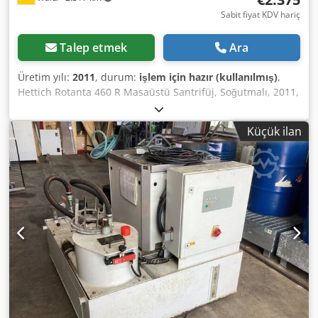
Sabit fiyat KDV hariç
Talep etmek
Ara
Üretim yılı:
2011
, durum:
işlem için hazır (kullanılmış)
,
Hettich Rotanta 460 R Masaüstü Santrifüj, Soğutmalı, 2011,
No. 48 Codjyvrdgepfx Ag Usrf Maksimum devir: 15.000 rpm
Maksimum santrifüj kuvveti: 24.400 × g Sıcaklık aralığı: –20
Küçük ilan
°C ila +40 °C Üretim yılı: 2011 Maksimum yoğunluk: 1,2
kg/dm³ Ağırlık: yaklaşık 170 kg Cihazı yerinde görmek için
sizi memnuniyetle davet ediyoruz. Uygun maliyetli bir
nakliye organizasyonu da sizin için sağlanabilir! Satın
alımınızda resmi bir fatura alırsınız. Yabancı müşteriler
için geçerli bir KDV numarasının sunulması koşuluyla net
fatura da düzenlenebilir. Ara satış hakkı saklıdır.
Mağazamızı ziyaret ederek diğer tekliflerimizi de
inceleyebilirsiniz. Belirtilen firma adları ve ticari markalar
sahiplerine aittir ve yalnızca ürünlerin tanımlanması ve
açıklanması amacıyla kullanılmıştır. Teknik verilerdeki
değişiklikler ve açıklama hataları mümkündür ve saklı
tutulur.