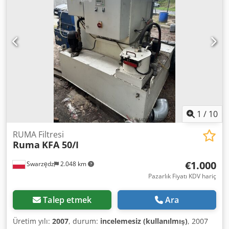
nominal kapasite 10.000 L/saat, hazne hacmi 15 L, çamur
kapasitesi 9,4 L, sıvı basınç altında deşarj edilir, katı
madde deşarj pompası siklon tanklıdır, 35 kW motor,
460/3/60/1728 devir/dakika, Pure SOx yıkayıcısı, tüm
vanalar, borular, kontrol paneli, aletler, yedek parçalar ve
kullanım kılavuzu ile birlikte tek bir platform üzerinde
birleştirilmiştir. Üretim Yılı: 2017
1
/
10
RUMA Filtresi
Ruma
KFA 50/I
€1.000
Swarzędz
2.048 km
Pazarlık Fiyatı KDV hariç
Talep etmek
Ara
Üretim yılı:
2007
, durum:
incelemesiz (kullanılmış)
, 2007