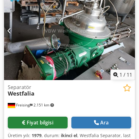
kg / dm3 Boyutlar: U 7.500 x G 2.450 x Y 2.550 mm Boş
ağırlık: Yaklaşık 6-7 ton Teknik dokümantasyon: Evet Not:
Mayıs ayından itibaren mevcut Aksesuarlar: Konteyner,
polimer tesisi, besleme pompası, kumanda panosu,
makasatör, çıkış konveyörü Durum: Kullanılmış Fiyat: Talep
üzerine
1
/
11
Separatör
Westfalia
Freising
2.151 km
Fiyat bilgisi
Ara
Üretim yılı:
1979
, durum:
ikinci el
, Westfalia Separator, last