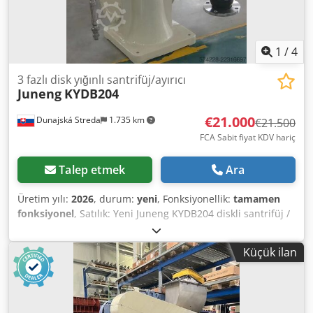
ve dokümantasyon siparişten önce doğrulanabilir. Üretici
fotoğrafları, teknik belgeler ve video doğrulaması talep
üzerine sağlanabilir. Fiyat: FCA / AB'ye teslimat, anlaşmaya
1
/
4
bağlı olarak ve varsa KDV dahil.
3 fazlı disk yığınlı santrifüj/ayırıcı
Juneng
KYDB204
€21.000
Dunajská Streda
1.735 km
€21.500
FCA Sabit fiyat KDV hariç
Talep etmek
Ara
Üretim yılı:
2026
, durum:
yeni
, Fonksiyonellik:
tamamen
fonksiyonel
, Satılık: Yeni Juneng KYDB204 diskli santrifüj /
3 fazlı ayırıcı. Üretici: Juneng Makine Model: KYDB204 Tip:
Diskli santrifüj / santrifüjlü ayırıcı Ayırma: sıvı-sıvı-katı / 3
Küçük ilan
fazlı ayırma Tambur çapı: 242 (mm) Dönüş hızı: 8086
(dev/dak) Codpfx Agezlby Hs Uerf Motor modeli ve gücü:
Y112M-4-B5 4kW Kapasite: 0,5-2 m3/saat (malzemenin
durumuna bağlıdır) Güç: 4 (kW) Boyutlar (U*G*Y):