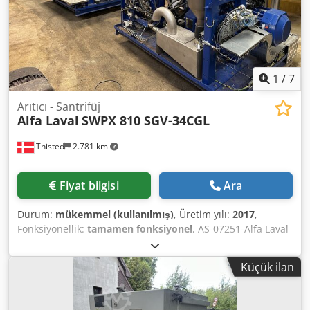
1
/
7
Arıtıcı - Santrifüj
Alfa Laval
SWPX 810 SGV-34CGL
Thisted
2.781 km
Fiyat bilgisi
Ara
Durum:
mükemmel (kullanılmış)
, Üretim yılı:
2017
,
Fonksiyonellik:
tamamen fonksiyonel
, AS-07251-Alfa Laval
Berraklaştırma Modülü 10 m³/saat ALFA-LAVAL PURE SOX
(SWPX 810 SGV-34CGL) BERRAKLAŞTIRMA MODÜLÜ, 316
Küçük ilan
paslanmaz çelik. Cjdpfx Agew Ap I Ae Uerf Minimum
kapasite: 10.000 L/saat Aynı özelliklere sahip 3 adet
sunulmaktadır. Maksimum hazne hızı 7200 devir/dakika,