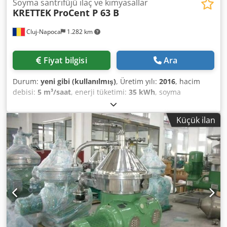
Soyma santrifüjü ilaç ve kimyasallar
KRETTEK
ProCent P 63 B
Cluj-Napoca
1.282 km
Fiyat bilgisi
Ara
Durum:
yeni gibi (kullanılmış)
, Üretim yılı:
2016
, hacim
debisi:
5 m³/saat
, enerji tüketimi:
35 kWh
, soyma
santrifüjü 3000 rpm, 630 mm çaplı hazne Crjdsvm Ur Aopfx
Ag Uof
Küçük ilan