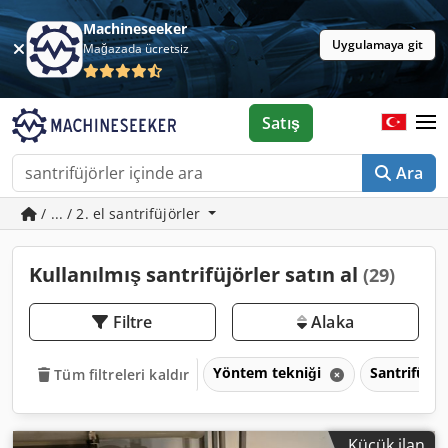
Machineseeker
Uygulamaya git
Mağazada ücretsiz
Satış
Ara
/ ... / 2. el santrifüjörler
Kullanılmış santrifüjörler satın al
(29)
Filtre
Alaka
Yöntem tekniği
Santrifüjör
Tüm filtreleri kaldır
Küçük ilan