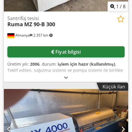
1
/
8
Santrifüj tesisi
Ruma
MZ 90-B 300
Almanya
2.357 km
Fiyat bilgisi
Üretim yılı:
2006
, durum:
işlem için hazır (kullanılmış)
,
Teklif edilen, soğutma sistemi ve pompa sistemi ile birlikte
Ruma temizlik santrifüj tesisidir; soğutma yağları, taşlama
yağları, emülsiyonlar, yıkama suyu ve proses sıvılarının
Küçük ilan
temizliği için uygundur. Maksimum ulaşılabilir temizlik
düzeyi: yaklaşık 1 µm, uygun ortamlar: yağlar,
emülsiyonlar, soğutma yağları, yıkama suları, proses
sıvıları, maksimum rotor devir sayısı: 3.620 d/dak, rotor
çapı: 310 mm, maksimum katı madde miktarı: 12 kg, ana
motor gücü: 2,2 kW, filtre yardımcı malzemesi: gerekmez,
ayırma prensibi: merkezkaç kuvvetiyle katı-sıvı ayrımı.