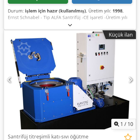
Durum:
işlem için hazır (kullanılmış)
, Üretim yılı:
1998
,
Ernst Schnabel - Tip ALFA Santrifüj -CE işareti -Üretim yılı
1998 -Tambur hacmi 27 litre -Tambur çapı 400 mm -
Dönme yönü / Sağ Crsdpfx Aey Uv Rhjg Uef -İzin verilen yük
Küçük ilan
25 kg Ölçüler: UxY 0,7x1 metre / Ağırlık yaklaşık 150 kg
Hatalar ve giriş yanlışlıkları saklıdır
1
/
10
Santrifüj titreşimli katı-sıvı öğütme