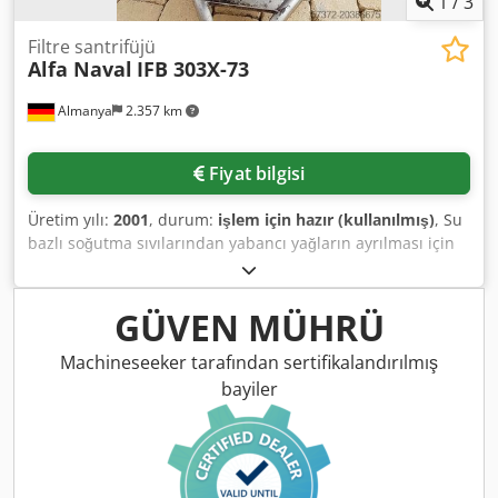
1
/
3
Filtre santrifüjü
Alfa Naval
IFB 303X-73
Almanya
2.357 km
Fiyat bilgisi
Üretim yılı:
2001
, durum:
işlem için hazır (kullanılmış)
, Su
bazlı soğutma sıvılarından yabancı yağların ayrılması için
Alfa Naval disk yığınlı santrifüj modülü mevcuttur. Devir
hızı: 7500 d/dk, su bazlı soğutucu ile kapasite: yaklaşık 480
l/saat, maksimum ortam sıcaklığı: 70°C. Makine boyutları
GÜVEN MÜHRÜ
U/G/Y: yaklaşık 650mm/550mm/1200mm, ağırlık: yaklaşık
60kg. Yerinde inceleme mümkündür. Crodpfxsxrf Nxe Ag
Machineseeker tarafından sertifikalandırılmış
Usf
bayiler