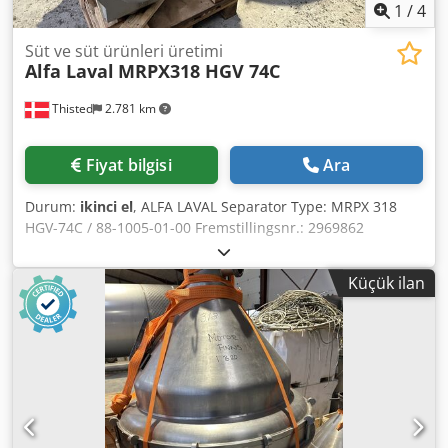
1
/
4
Süt ve süt ürünleri üretimi
Alfa Laval
MRPX318 HGV 74C
Thisted
2.781 km
Fiyat bilgisi
Ara
Durum:
ikinci el
, ALFA LAVAL Separator Type: MRPX 318
HGV-74C / 88-1005-01-00 Fremstillingsnr.: 2969862
Snekkeaksels hastighed: 1420 – 1500 o/min Tachometer:
1420 – 1500 o/min Turtæller: 110 – 125 o/min Alfa Laval
Küçük ilan
MRPX 318 HGV-74C selvrensende hermetisk separator,
komplet enhed i rustfrit stål i god stand (adskilt).
Fremstillingsnr.: 2969862 Produktnr.: 88-1005-01-00
Tekniske detaljer: Tromlediameter ≈ 318 mm Hastighed ≈
8.000 omdr./min. Motor ≈ 22 kW Kapacitet ≈ 15.000 –
25.000 L/t (afhængigt af produkt) Snekkeaksels hastighed
1420–1500 o/min Tachometer 1420–1500 o/min Turtæller
110–125 o/min Selvudtømmende (HGV-type) Ideel til mælk,