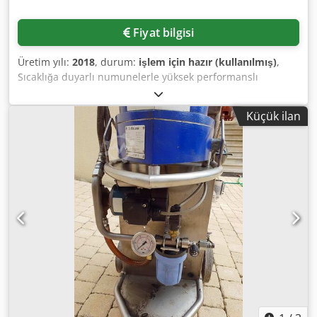
Fiyat bilgisi
Üretim yılı:
2018
, durum:
işlem için hazır (kullanılmış)
,
Sıcaklığa duyarlı numunelerle yüksek performanslı
uygulamalar için, doğrudan butonlu ön soğutma
fonksiyonlu ve CFC içermeyen soğutma sistemli. Sıcaklık
Küçük ilan
aralığı: -10 ila 40°C, bağlı yük: 1950W, boyutlar:
670x745x790mm, net ağırlık: 142,5kg. 4 adet 1l oval şişe,
15ml tüpler için 4 adet adaptör, 4 adet beyaz adaptör ve
şişe, silindirler, rotor çapraz TX-1000 ve 4 adet metal kap
seti TX-10000, kullanım kılavuzu ve cihaz test kitabı ile
birlikte, bakım veya onarım gerektirmemiş, iyi durumda, az
kullanılmış. Yerinde inceleme imkânı mevcuttur.
Crjdpfxewlihhs Ag Usf