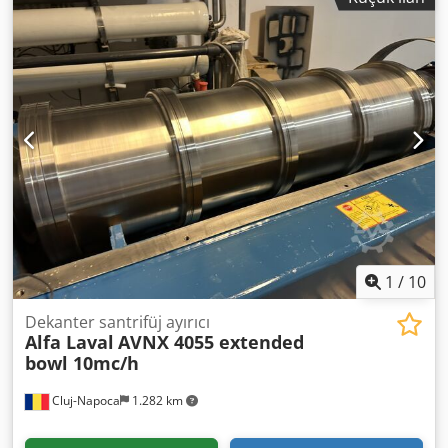
1
/
10
Dekanter santrifüj ayırıcı
Alfa Laval
AVNX 4055 extended
bowl 10mc/h
Cluj-Napoca
1.282 km