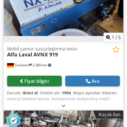
Makine ağırlığı: 400 kg. Dokümantasyon mevcut. Önceden
anlaşarak yerinde inceleme mümkündür. Crsdpfxezhb E Ie
Ag Uef
1
/
5
Mobil çamur susuzlaştırma tesisi
Alfa Laval
AVNX 919
Sinsheim
2.380 km
Fiyat bilgisi
Ara
Durum:
ikinci el
, Üretim yılı:
1994
, Mayıs ayından itibaren
mevcut Makine tanımı: Konteynerde kullanılmış mobil
çamur susuzlaştırma tesisi Üretici: Alfa Laval Tip: AVNX 919
Üretim yılı: 1994 Maks. tambur devir hızı: 3.250 d/dk
Küçük ilan
Malzeme: Paslanmaz çelik Tambur iç çapı: 353 / 202 mm
Csdpoyxl R Eefx Ag Ujrf İzin verilen çökelti yoğunluğu: 1,2