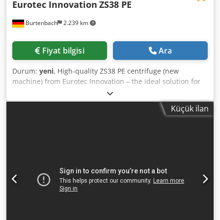
Eurotec Innovation
ZS38 PE
Burtenbach
2.239 km
Fiyat bilgisi
Ara
Durum:
yeni
, High-quality ZS38 PE centrifuge (new
machine) from Eurotec Innovation – the ideal solution for
cost-effective solid-liquid separation in industrial
processes. The system enables continuous processing in a
Küçük ilan
closed circuit, which reduces operating costs and
sustainably conserves resources. Machine type: Process
water centrifuge, solid-liquid separation Manufacturer:
Eurotec Innovation GmbH Model: ZS38 PE Application:
Mass finishing technology, general solid-liquid separation,
coolant emulsion treatment, wet blasting systems,
industrial liquid treatment ⚙️ Technical Data: Speed:
approx. 2,900 rpm Centrifugal force: up to 1,800 g
Throughput: up to 1,400 l/h Drum diameter: 380 mm
Power: 4 kW Tank capacity: approx. 200 liters Temperature
resistance: up to 70°C Advantages: ✔ High separation