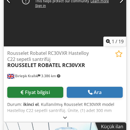
1
/
19
Rousselet Robatel RC30VXR Hastelloy
C22 sepetli santrifüj
ROUSSELET ROBATEL
RC30VXR
Birleşik Krallık
3.386 km
Fiyat bilgisi
Ara
Durum:
ikinci el
, Kullanılmış Rousselet RC30VXR model
Hastelloy C22 sepetli santrifüj. Ünite, (1) adet 300 mm
çapında x 150 mm derinliğinde, 5 litre kapasiteli ve 0,14 m²
filtrasyon alanına sahip Hastelloy C22 delikli sepet; (1) adet
Küçük ilan
200 mm çapında x 110 mm derinliğinde, 2 litre kapasiteli