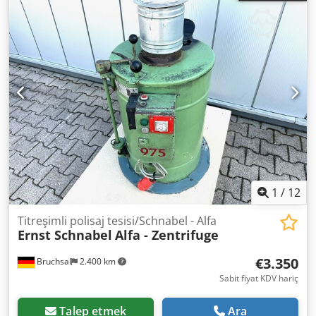
ve 0,06 m² filtrasyon alanına sahip Hastelloy C22 delikli
sepet içerir, maksimum 1000 G kuvveti. Maksimum yük
kapasitesi 6 kg. Maksimum 3000 devir/dakika. Ana tahrik ve
kontrol ünitesi dahildir. Ünite, paslanmaz çelik mobil araba
üzerine montelidir. Ağırlık: Tahmini: 600 kg. Boyutlar: 950
mm x 1450 mm. Credezfiguopfx Ag Ujf
1
/
12
Titreşimli polisaj tesisi/Schnabel - Alfa
Ernst Schnabel
Alfa - Zentrifuge
€3.350
Bruchsal
2.400 km
Sabit fiyat KDV hariç
Talep etmek
Ara