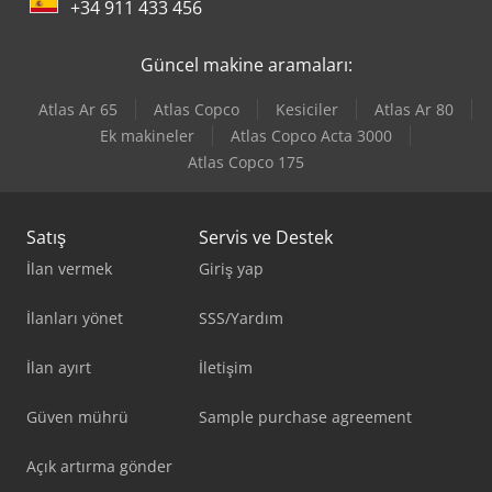
+34 911 433 456
Güncel makine aramaları:
Atlas Ar 65
Atlas Copco
Kesiciler
Atlas Ar 80
Ek makineler
Atlas Copco Acta 3000
Atlas Copco 175
Satış
Servis ve Destek
İlan vermek
Giriş yap
İlanları yönet
SSS/Yardım
İlan ayırt
İletişim
Güven mührü
Sample purchase agreement
Açık artırma gönder