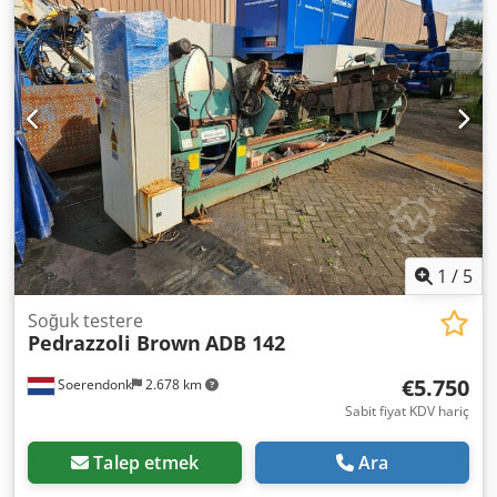
uzunluğu toleransı: +/-0,3 mm. Kesim açısı: 90° +/-20°.
Dsdpfx Aijy Nkp Iehjkr
1
/
5
Soğuk testere
Pedrazzoli Brown
ADB 142
€5.750
Soerendonk
2.678 km
Sabit fiyat KDV hariç
Talep etmek
Ara