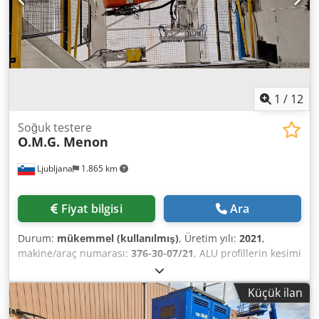
1
/
12
Soğuk testere
O.M.G. Menon
Ljubljana
1.865 km
Fiyat bilgisi
Ara
Durum:
mükemmel (kullanılmış)
, Üretim yılı:
2021
,
makine/araç numarası:
376-30-07/21
, ALU profillerin kesimi
için özel hat. Uzun alüminyum profillerin kesimi için 6
eksenli hat. Profil ölçüsü: 160x200 mm. Maksimum kesim
Küçük ilan
uzunluğu: 1500 mm, minimum kesim uzunluğu: 30 mm.
Giriş malzemesinin maksimum uzunluğu: 6500 mm. Kesim