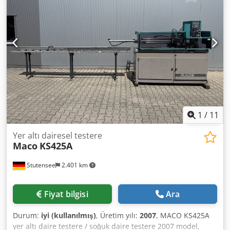
Dsdsy U Navspfx Aihskr
1
/
11
Yer altı dairesel testere
Maco
KS425A
Stutensee
2.401 km
Fiyat bilgisi
Ara
Durum:
iyi (kullanılmış)
, Üretim yılı:
2007
, MACO KS425A
yer altı daire testere / soğuk daire testere 2007 model,