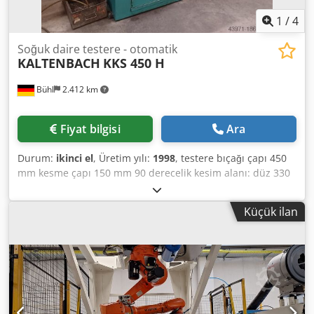
1
/
4
Soğuk daire testere - otomatik
KALTENBACH
KKS 450 H
Bühl
2.412 km
Fiyat bilgisi
Ara
Durum:
ikinci el
, Üretim yılı:
1998
, testere bıçağı çapı 450
mm kesme çapı 150 mm 90 derecelik kesim alanı: düz 330
x 40 mm 45 derecede kesme aralığı: yaklaşık 140 mm 45
derecelik kesim alanı: düz 250 x 40 mm Kesme hızı 10 - 70
Küçük ilan
m/dak testere bıçağı ilerlemesi 0 - 1000 mm/dak testere
motoru 1.7 / 2.6 kW Makine ağırlığı yaklaşık 1,1 t
Aksesuarlar: kullanılmış Testere bıçağı 450 mmø, malzeme
besleme tutucusu M 45 NC için otomatik Çalışma, besleme
rulolu konveyör 7000 mm, boşaltma rulolu konveyör 4000
mm, Djdpjv Hth Asfx Aihekr soğutma sistemi