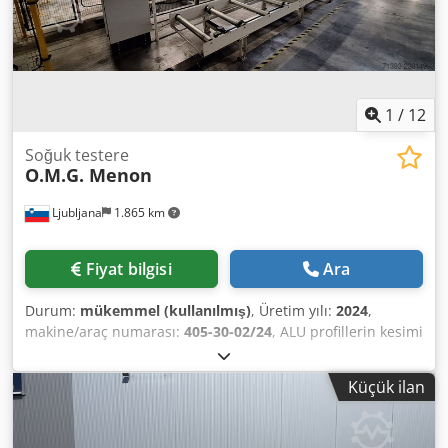
1
/
12
Soğuk testere
O.M.G. Menon
Ljubljana
1.865 km
Fiyat bilgisi
Ara
Durum:
mükemmel (kullanılmış)
, Üretim yılı:
2024
,
makine/araç numarası:
405-30-02/24
, ALU profillerin kesimi
için özel hat. Uzun alüminyum profillerin kesimi için 6
eksenli hat. Profil ölçüsü: 160x200 mm. Maksimum kesim
Küçük ilan
uzunluğu: 1500 mm, minimum kesim uzunluğu: 30 mm.
Giriş malzemesinin maksimum uzunluğu: 6500 mm. Kesim
uzunluğu toleransı: +/-0,3 mm. Kesim açısı: 90° +/-20°.