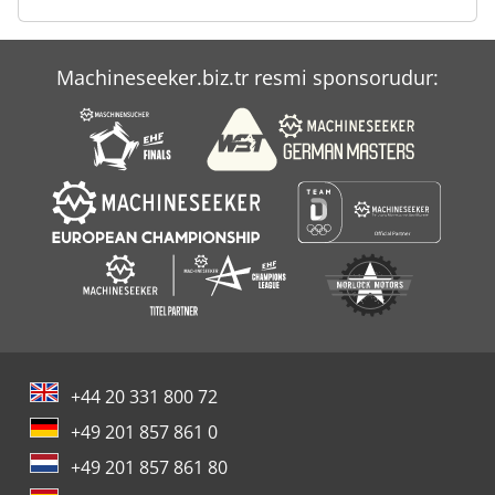
Machineseeker.biz.tr resmi sponsorudur:
+44 20 331 800 72
+49 201 857 861 0
+49 201 857 861 80