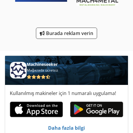
Testere Bileme Makineleri
Testere Ile Kesme
Burada reklam verin
Çalışma Araç
Ölçme Araçları
Şerit Testere Makineleri
Machineseeker
Mağazada ücretsiz
Kullanılmış makineler için 1 numaralı uygulama!
Daha fazla bilgi