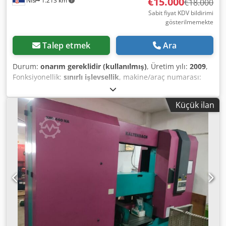
€15.000
Niš
1.213 km
€18.000
Sabit fiyat KDV bildirimi
gösterilmemekte
Talep etmek
Ara
Durum:
onarım gereklidir (kullanılmış)
, Üretim yılı:
2009
,
Fonksiyonellik:
sınırlı işlevsellik
, makine/araç numarası:
305484
, testere bıçağı çapı:
450 mm
, kesme yüksekliği
(maks.):
160 mm
, besleme uzunluğu X ekseni:
2.000 mm
,
Küçük ilan
45°'de yuvarlak çelik kesim aralığı:
150 mm
, 90°'de
yuvarlak çelik kesme aralığı:
150 mm
, giriş akımı türü:
trifaze
, 45°'de kare çelik kesme aralığı:
140 mm
, 90°'de
kare çelik kesme aralığı:
140 mm
, Saygın Kaltenbach
markasının KKS 401 NA 2000 model CNC soğuk kesme
testeresi. Birçok teknik bilgi mevcut, bu yüzden temel
bilgileri içeren birkaç fotoğraf ekledim, böylece testerenin
özelliklerine dair bir fikir edinebilirsiniz. Tekli besleyiciye
sahip (tek tek) 0-2000 mm ve tekrarlı kesim için 2000-9999
mm aralığında kesim yapabilen model. Otomatik sıfırlama
özelliği sayesinde kesime başlamadan önce konum
belirlenir. CNC testere başlığı, +/-60 derece otomatik