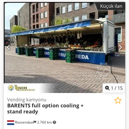
Küçük ilan
1
/
15
Vending kamyonu
BARENTS
full option cooling +
stand ready
Roosendaal
2.760 km