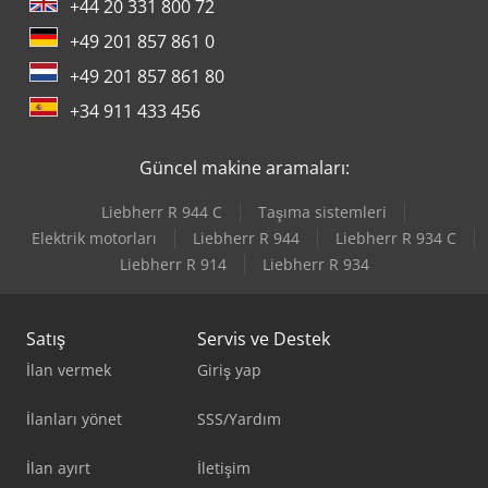
+44 20 331 800 72
+49 201 857 861 0
+49 201 857 861 80
+34 911 433 456
Güncel makine aramaları:
Liebherr R 944 C
Taşıma sistemleri
Elektrik motorları
Liebherr R 944
Liebherr R 934 C
Liebherr R 914
Liebherr R 934
Satış
Servis ve Destek
İlan vermek
Giriş yap
İlanları yönet
SSS/Yardım
İlan ayırt
İletişim