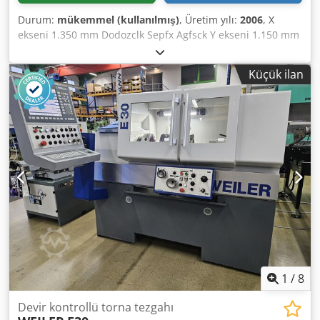
holders, operating manuals, CE certificate, etc. Condition :
Durum:
mükemmel (kullanılmış)
, Üretim yılı:
2006
, X
Good to very good condition! Ideal for training or single-
ekseni 1.350 mm Dodozclk Sepfx Agfsck Y ekseni 1.150 mm
part production! Please click here for a video of the
Z ekseni 895 mm A ekseni +16 ila -120 derece Döner tabla
machine: Delivery : ex stock, immediately available, FCA
çap 1.100 x 1.000 mm Maks. iş parçası boyutu 1.000 x 1.000
Metzingen Payment : strictly net – upon receipt of invoice
Küçük ilan
x 500 mm Maks. tabla yükü 1.600 kg Takım tutucu HSK -
Always a large selection of milling machines in stock –
A63 Takım değiştirici 46 pozisyon Mil dönüş hızı 24.000
please enquire about your requirements!
dev/dak Kontrol ünitesi Heidenhain ITNC 530 Alan
gereksinimi (kapı menzili dahil) 5.605 x 4.290 x 3.159 mm
Ağırlık 12.500 kg IKZ 40 bar dahil Dokümantasyon dahil
1
/
8
Devir kontrollü torna tezgahı