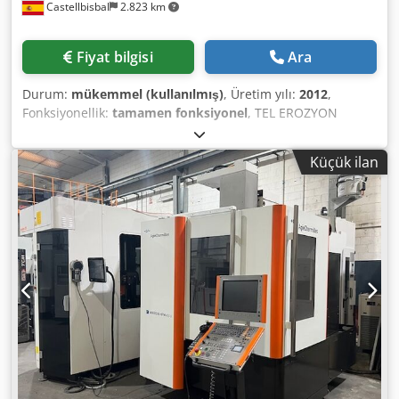
Castellbisbal
2.823 km
Fiyat bilgisi
Ara
Durum:
mükemmel (kullanılmış)
, Üretim yılı:
2012
,
Fonksiyonellik:
tamamen fonksiyonel
, TEL EROZYON
MAKİNESİ AGIECHARMILLES CUT 2000 AWC (ÇİFT KAFA)
ÜRETİM YILI 2012 SEYİRLER X 350 Y 250 Z 256 U V ± 70 MM
Küçük ilan
MAKSİMUM KONİKLİK 30º/100 MM LİNEER CETVELLER
OTOMATİK İPLİK GEÇİRME VE YENİDEN GEÇİRME ÇİFT KAFA
Djdpfx Agoy Twkaefsck 0,05 VE 0,07 MM TELLER İLE
ÇALIŞABİLME SEÇENEĞİ KABUL EDİLEBİLİR TEL ARALIĞI
0,05-0,33 MM AGIEVISION 5 JENERATÖRÜ SUPERFINISH
MODÜLÜ - 0,05Ra'ya KADAR YÜZEYLER İÇİN YENİDEN
GEÇİRME YÜKSEKLİĞİ 220 MM 8 KG'YA KADAR MAKARALAR
EN YAYGIN MALZEME/PARÇALAR İÇİN GENİŞ TEKNOLOJİ
SEÇİMİ TEST KESİMİ İMKANI