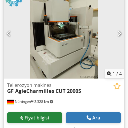
1
/
4
Tel erozyon makinesi
GF AgieCharmilles
CUT 2000S
Nürtingen
2.328 km
Fiyat bilgisi
Ara