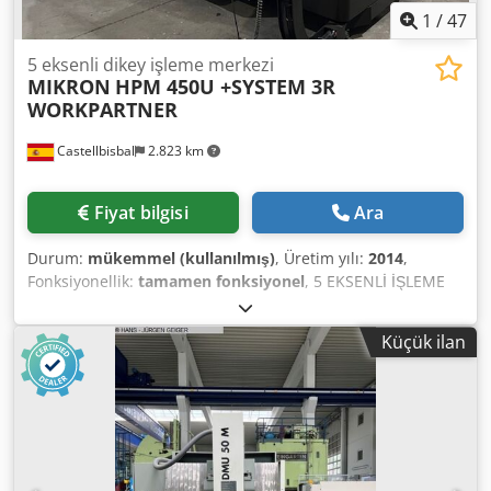
1
/
47
5 eksenli dikey işleme merkezi
MIKRON
HPM 450U +SYSTEM 3R
WORKPARTNER
Castellbisbal
2.823 km
Fiyat bilgisi
Ara
Durum:
mükemmel (kullanılmış)
, Üretim yılı:
2014
,
Fonksiyonellik:
tamamen fonksiyonel
, 5 EKSENLİ İŞLEME
MERKEZİ MIKRON HPM 450U + WORKPARTNER SYSTEM 3R
115 POZİSYONLU, ÜRETİM YILI 2014 HEIDENHAIN TNC 530
Küçük ilan
İLE DONATILMIŞTIR ELEKTRONİK EL ÇARKI HAREKETLER X
600 Y 450 Z 450 B +45º/-120º C nx 360º KAFANIN 20.000
D/D, 36 KW, HSK-A63 X, Y, Z EKSENLERİNDE CETVEL
Dedpfsy Twa Ujx Agfsck 120 TAKIM DEĞİŞTİRİCİ 115 PALET
İÇİN ROBOT SYSTEM 3R TAKIM ÖLÇÜM PROBU PARÇA
ÖLÇÜM PROBU KAĞIT FİLTRE KAFANIN SOĞUTUCU GRUBU