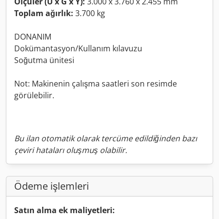
Ölçüler (U x G x Y):
3.000 x 3.760 x 2.455 mm
Toplam ağırlık:
3.700 kg
DONANIM
Dokümantasyon/Kullanım kılavuzu
Soğutma ünitesi
Not: Makinenin çalışma saatleri son resimde
görülebilir.
Bu ilan otomatik olarak tercüme edildiğinden bazı
çeviri hataları oluşmuş olabilir.
Ödeme işlemleri
Satın alma ek maliyetleri: