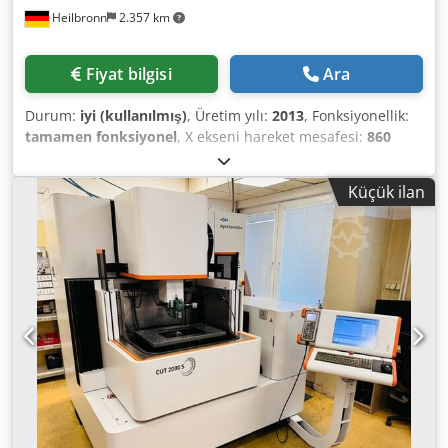
Heilbronn
2.357 km
Fiyat bilgisi
Ara
Durum:
iyi (kullanılmış)
, Üretim yılı:
2013
, Fonksiyonellik:
tamamen fonksiyonel
, X ekseni hareket mesafesi:
860
mm
, Y ekseni hareket mesafesi:
560 mm
, Z ekseni hareket
mesafesi:
600 mm
, CNC kontrol Heidenhain iTNC530 24'lü
Küçük ilan
otomatik takım değiştirici elektronik el çarkı talaş
konveyörü IKZ (içten kesici sıvı soğutma) emiş sistemi
Teknik veriler: X hareketi: 860 mm Dcedpfxjy Hqmhj Agfsk Y
hareketi: 560 mm Z hareketi: 600 mm Mil bağlama: SK 40
Devir aralığı: 0–10000 devir/dak X,Y,Z hızlı hareket: 24,24,20
m/dak Tabla bağlama alanı: 1000x560 mm Takım
değiştirme magazin kapasitesi: 24 Mil tahrik gücü 40% ED:
18,5 kW Ağırlık: yaklaşık 6.500 kg Teknik veriler, aksesuarlar
ve makine açıklaması bağlayıcı değildir.