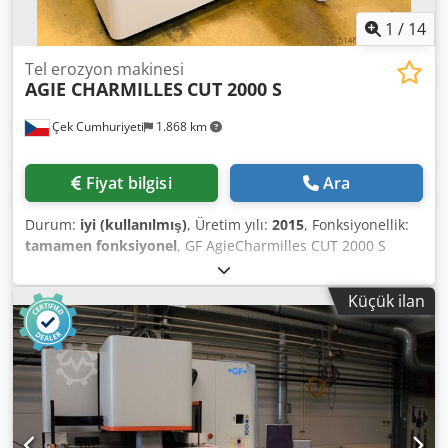
1
/
14
Tel erozyon makinesi
AGIE CHARMILLES
CUT 2000 S
Çek Cumhuriyeti
1.868 km
Fiyat bilgisi
Ara
Durum:
iyi (kullanılmış)
, Üretim yılı:
2015
, Fonksiyonellik:
tamamen fonksiyonel
, GF AgieCharmilles CUT 2000 S
Drátová EDM elektroerozivní řezačka – Rok výroby 2015 –
EROWA upínací balíček Vysoce přesná CNC drátová
Küçük ilan
elektroerozivní řezačka (Wire EDM) od společnosti GF
AgieCharmilles, ve velmi dobrém technickém stavu.
Výrobce: GF AgieCharmilles Model: CUT 2000 S Rok výroby:
2015 Pojezdy: Osa X: 350 mm Osa Y: 250 mm Osa Z: 256
mm Maximální rozměry obrobku: 750 × 550 × 250 mm
Maximální hmotnost obrobku: 400 kg Provozní hodiny:
Celkový čas v provozu: 73 182 h Erodační čas: 16 508 h