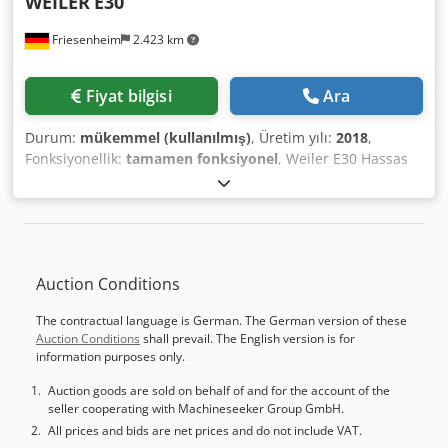
WEILER
E30
Friesenheim
2.423 km
Fiyat bilgisi
Ara
Durum:
mükemmel (kullanılmış)
, Üretim yılı:
2018
,
Fonksiyonellik:
tamamen fonksiyonel
, Weiler E30 Hassas
Torna Tezgahı Üretici: Weiler Tip: E30 Üretim yılı: 2018
Durumu: kullanılmış, enerjili, gösterime hazır Çalışma
saati: 8.500h Teslimat kapsamı: - Dokümantasyon - Makine
ayakları - Soğutma sistemi - Makine lambası - Üç ayaklı
torna aynası Dcedpfxey Uzgbo Agfok - 8'li takım taret
Auction Conditions
The contractual language is German. The German version of these
Auction Conditions
shall prevail. The English version is for
information purposes only.
Auction goods are sold on behalf of and for the account of the
seller cooperating with Machineseeker Group GmbH.
All prices and bids are net prices and do not include VAT.