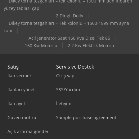
Dikey torna tezgahları – tek kolonlu – 1900 mm'den itibaren
yüzey tablası çapı
2 Dingil Dolly
Dikey torna tezgahları – Tek kolonlu – 1500-1899 mm ayna
çapı
Acil Jeneratör Saat 160 Kva Dizel Tek 85
160 Kw Motorlu
2 2 Kw Elektrik Motoru
Satış
Servis ve Destek
İlan vermek
Giriş yap
İlanları yönet
SSS/Yardım
İlan ayırt
İletişim
Güven mührü
Sample purchase agreement
Açık artırma gönder