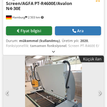
Screen/AGFA
PT-R4600E/Avalon
N4-30E
Hamburg
2.503 km
Fiyat bilgisi
Ara
Durum:
mükemmel (kullanılmış)
, Üretim yılı:
2020
,
Fonksiyonellik:
tamamen fonksiyonel
, Screen PT-R4600 E/
Avalon N4-30 E Seri No 462xxx, 16 fiber bağlı diyot, Plaka
sayısı: 10.792 Pozlama süresi: 1.045 saat Screen Blackbox
Küçük ilan
Ağ Arayüzü EP-B101 RIP talep üzerine. Chodpfx Aoxlf
Rvsqvoa Tüm teklifler önceden satışa tabidir.