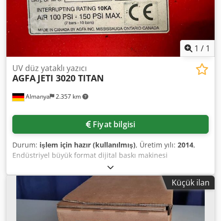
1
/
1
UV düz yataklı yazıcı
AGFA
JETI 3020 TITAN
Almanya
2.357 km
Fiyat bilgisi
Durum:
işlem için hazır (kullanılmış)
, Üretim yılı:
2014
,
Endüstriyel büyük format dijital baskı makinesi
sunulmaktadır. Maksimum baskı alanı: 3020mm x
2020mm, basınçlı hava ihtiyacı: 7-10 bar (100-150 PSI), kısa
Küçük ilan
devre dayanımı: 10kA, kontrol: PLC. UV kürleme sistemi ve
vakum tablası ile donatılmıştır. Ağırlık: yaklaşık 3750kg,
toplam ölçüler X/Y/Z: yaklaşık 5950mm/2900mm/1550mm.
Görüş mümkündür, randevu ile. Cjdpfx Aszcfibsqvjha