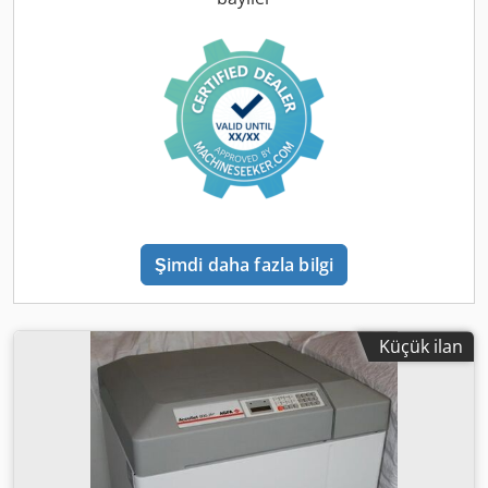
fazla bilgi ve resim göndermekten memnuniyet duyarız.
Yenilenmiş 2024
Şimdi daha fazla bilgi
Küçük ilan