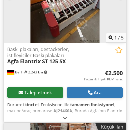
1
/
5
Baskı plakaları, destackerler,
istifleyiciler Baskı plakaları
Agfa
Elantrix ST 125 SX
€2.500
Berlin
2.243 km
Pazarlık Fiyatı KDV hariç
Talep etmek
Ara
Durum:
ikinci el
, Fonksiyonellik:
tamamen fonksiyonel
,
makine/araç numarası:
AJ21460A
, Burada Agfa'nın Elantrix
serisinden 2 adet istifleyici satıyoruz. Mükemmel çalışırlar
ve hemen alınabilirler. Chodpfxotncgas Aqvea Parça
Küçük ilan
başına fiyatımız pazarlık esasına göre 2500,-€'dur.