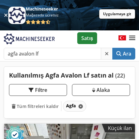
Machineseeker
Uygulamaya git
Mağazada ücretsiz
Satış
Ara
Kullanılmış Agfa Avalon Lf satın al
(22)
Filtre
Alaka
Agfa
Tüm filtreleri kaldır
Küçük ilan