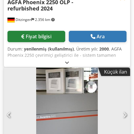
AGFA
Phoenix 2250 OLP -
refurbished 2024
Ditzingen
2.356 km
Fiyat bilgisi
Ara
Durum:
yenilenmiş (kullanılmış)
, Üretim yılı:
2000
, AGFA
Phoenix 2250 çevrimiçi geliştirici ile - sistem tamamen
kontrol edilir ve temizlenir. Çözünürlükler: 1200, 1800,
2400 ve 3000 dpi - maks. 570 × 736 mm. Techkon film
Küçük ilan
densitometresi dahil. Size daha fazla bilgi ve resim
göndermekten memnuniyet duyarız. Elden Geçirilmiş 2024
Chsdpfxjfl Sxqs Aqvea