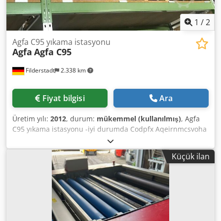
1
/
2
Agfa C95 yıkama istasyonu
Agfa
Agfa C95
Filderstadt
2.338 km
Fiyat bilgisi
Ara
Üretim yılı:
2012
, durum:
mükemmel (kullanılmış)
, Agfa
C95 yıkama istasyonu -iyi durumda Codpfx Aqeirnmcsvoha
Küçük ilan