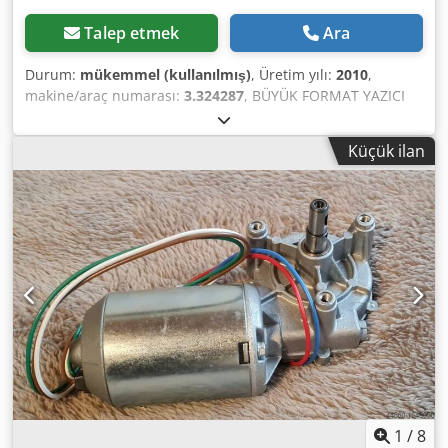
Talep etmek
Ara
Durum:
mükemmel (kullanılmış)
, Üretim yılı:
2010
,
makine/araç numarası:
3.324287
, BÜYÜK FORMAT YAZICI
AGFA JETI 3324 SL BAZLI ÇÖZÜCÜ RTR (rulodan ruloya) 6C
(BRANDA, BRANDA, KUMAŞ AFİŞLER VE ÇEŞİTLİ
Küçük ilan
MALZEMELER ÜZERİNE BASKILAR) • Solvent mürekkepli
büyük formatlı yazıcı • Solvent bazlı mürekkep: 6 renk
(4CMYK+2CM açık) • Baskı genişliği: 3,2 M (3200 mm) • 24
piezoelektrik Spectra yüksek performanslı baskı kafası •
600 dpi (çift taraflı baskı) • Maksimum. 230 KG'a kadar rulo
ağırlığı • 64 m2/h'ye kadar • Jeti Yazılımı RIP (E9YC4000)
Ekipman / daha fazla bilgi: • Taşıyıcı geri sarma ünitesi: Jeti
3M Solvent (E9WF2000) • Retro Isıtıcı Ünitesi (E9ZZL000) •
Jeti Spectra kafa 24 SL PH 3324 (E91UE000) Chsdpfxewh
Shce Aqvsa • Vinil Yükleyici (E9WKB000) • Vinil Rulo Takımı
(E9ZUA000) • Jeti 3324 (E9V4C000) için yedek parça seti •
Arka aydınlatmalı kamera (E9Z2P) • Yeni filtrelerin tam seti
(12 parça) • 10 metre uzunluğunda yeni hortumlar da
dahildir • Üç set yeni konektör • Makinenin mürekkep
1
/
8