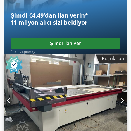
Şimdi €4,49'dan ilan verin
*
11 milyon alıcı
sizi bekliyor
Şimdi ilan ver
*ilan başına/ay
Küçük ilan