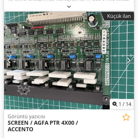
Film 338 mm x 60 m Genişlik: 33,8 cm, Uzunluk: 60 m
Spesifikasyon: 600 BD Kod: 4LGNQ Birçok görüntüleyiciye
Küçük ilan
uygundur - örn. AccuSet ve Avantra 25 / 30 Kırmızı ışık
lazer diyotu 650 - 670 nm için
1
/
14
Görüntü yazıcısı
SCREEN / AGFA
PTR 4X00 /
ACCENTO