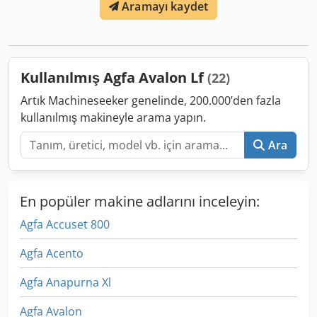
Aramayı kaydet
fazla bilgi ve resim göndermekten memnuniyet duyarız.
Yenilenmiş 2024 Chedpfx Aqjbr Ahtsvea
Kullanılmış Agfa Avalon Lf
(22)
Artık Machineseeker genelinde, 200.000’den fazla
kullanılmış makineyle arama yapın.
Ara
En popüler makine adlarını inceleyin:
Agfa Accuset 800
Agfa Acento
Agfa Anapurna Xl
Agfa Avalon