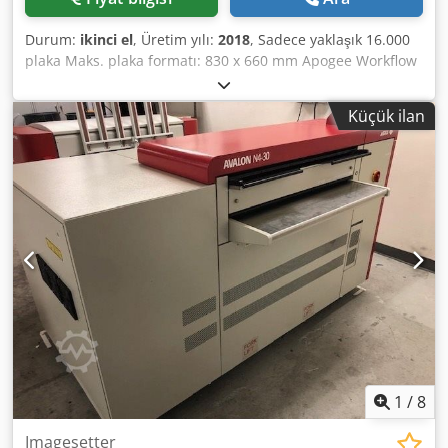
Durum:
ikinci el
, Üretim yılı:
2018
, Sadece yaklaşık 16.000
plaka Maks. plaka formatı: 830 x 660 mm Apogee Workflow
10.69.0 RIP Inline zımbalama Azura C95 yıkama makinesi
Stacker ST 95EX Chsdpeyt I Unjfx Aqvea Kısa sürede teslim
Küçük ilan
edilebilir
1
/
8
Imagesetter