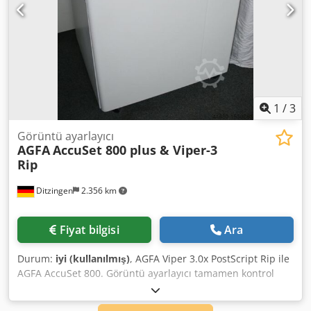
1
/
3
Görüntü ayarlayıcı
AGFA
AccuSet 800 plus & Viper-3
Rip
Ditzingen
2.356 km
Fiyat bilgisi
Ara
Durum:
iyi (kullanılmış)
, AGFA Viper 3.0x PostScript Rip ile
AGFA AccuSet 800. Görüntü ayarlayıcı tamamen kontrol
edilmiş ve temizlenmiştir. Çözünürlükler: 1200, 1800 ve
2400 dpi - Techkon film densitometresi dahil. Size daha