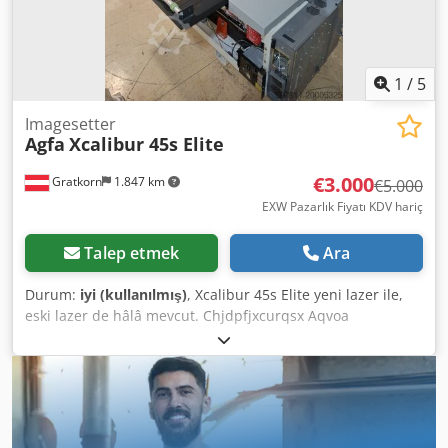
1
/
5
Imagesetter
Agfa
Xcalibur 45s Elite
€3.000
Gratkorn
1.847 km
€5.000
EXW Pazarlık Fiyatı KDV hariç
Talep etmek
Ara
Durum:
iyi (kullanılmış)
, Xcalibur 45s Elite yeni lazer ile,
eski lazer de hâlâ mevcut. Chjdpfjxcurqsx Aqvoa