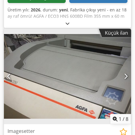
Üretim yılı:
2026
, durum:
yeni
, Fabrika çıkışı yeni - en az 18
ay raf ömrü! AGFA / ECO3 HNS 600BD Film 355 mm x 60 m
Genişlik: 35,5 cm, Uzunluk: 60 m Spesifikasyon: 600 BD
Chodpfob Rlbbox Aqvja Kod: 4LGHF Birçok şekillendiriciye
Küçük ilan
uygundur – ör. AccuSet ve Avantra 25 / 30 650 - 670 nm
kırmızı ışık lazer diyodu ile
1
/
8
Imagesetter