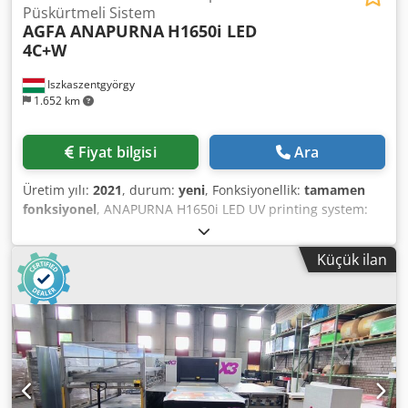
Püskürtmeli Sistem
AGFA ANAPURNA
H1650i LED
4C+W
Iszkaszentgyörgy
1.652 km
Fiyat bilgisi
Ara
Üretim yılı:
2021
, durum:
yeni
, Fonksiyonellik:
tamamen
fonksiyonel
, ANAPURNA H1650i LED UV printing system:
The entry-level model, a hybrid large-format printer
Anapurna H1650i LED, is ideal for sign-making businesses,
Küçük ilan
digital print shops, photo labs, and medium-sized graphic
printing companies looking to combine print jobs on board
and roll media. The print mechanisms support widths up
to 1.65 m for indoor and outdoor applications. The
Anapurna H1650i LED is equipped with UV-LED lamps,
which enable printing on a wider variety of substrates,
thereby saving energy, costs, and time. The white ink
function allows printing on transparent materials for