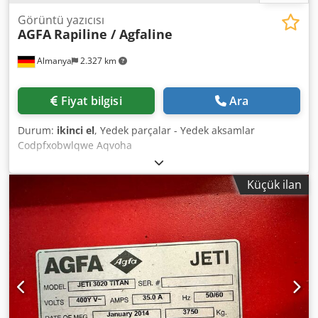
sistemi için orijinal temizleme cihazı Tüm makine üzerinde
davlumbaz dahil
Görüntü yazıcısı
AGFA
Rapiline / Agfaline
Almanya
2.327 km
Fiyat bilgisi
Ara
Durum:
ikinci el
, Yedek parçalar - Yedek aksamlar
Codpfxobwlqwe Aqvoha
Küçük ilan