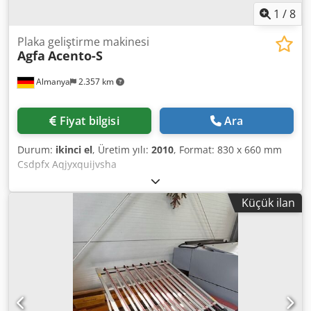
1
/
8
Plaka geliştirme makinesi
Agfa
Acento-S
Almanya
2.357 km
Fiyat bilgisi
Ara
Durum:
ikinci el
, Üretim yılı:
2010
, Format: 830 x 660 mm
Csdpfx Aqjyxquijvsha
Küçük ilan