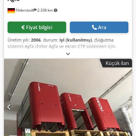
Filderstadt
2.338 km
Fiyat bilgisi
Ara
Üretim yılı:
2006
, durum:
iyi (kullanılmış)
, (Soğutma
sistemi) Agfa chiller Agfa ve ekran CTP sistemleri için.
Chsdjdtr A Topfx Aqvea Kontrol ve test edilmiştir.
Küçük ilan