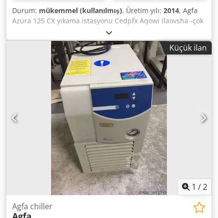
Durum:
mükemmel (kullanılmış)
, Üretim yılı:
2014
, Agfa
Azura 125 CX yıkama istasyonu Cedpfx Aqowi Ilaovsha -çok
iyi durumda
Küçük ilan
1
/
2
Agfa chiller
Agfa