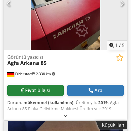
1
/
5
Görüntü yazıcısı
Agfa
Arkana 85
Filderstadt
2.338 km
Fiyat bilgisi
Ara
Durum:
mükemmel (kullanılmış)
, Üretim yılı:
2019
, Agfa
Arkana 85 Plaka Geliştirme Makinesi Üretim yılı: 2019
Mükemmel durumda Codpfx Aqeywvaujvjha
Küçük ilan