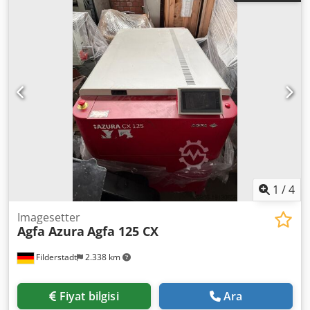
1
/
4
Imagesetter
Agfa Azura
Agfa 125 CX
Filderstadt
2.338 km
Fiyat bilgisi
Ara