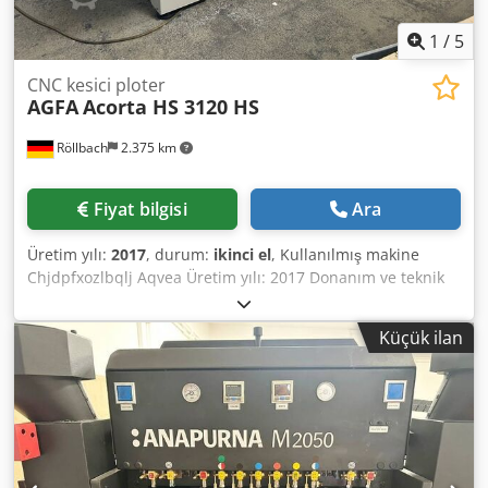
1
/
5
CNC kesici ploter
AGFA
Acorta HS 3120 HS
Röllbach
2.375 km
Fiyat bilgisi
Ara
Üretim yılı:
2017
, durum:
ikinci el
, Kullanılmış makine
Chjdpfxozlbqlj Aqvea Üretim yılı: 2017 Donanım ve teknik
bilgiler: - Çalışma yüzeyinde emiş alanlarına sahip
otomatik kesim plotteri - Baskı görselleri ve referans
Küçük ilan
noktalarının otomatik tanımlanması özelliğine sahip
otomatik kesim tablası - Çalışma yüzeyi, gerektiğinde
otomatik olarak devreye alınabilen 40 bağımsız vakum
alanından oluşmaktadır - 50 mm kalınlığa kadar
malzemeleri kesebilen, oluk açabilen ve frezeleyebilen
Çoklu Takım Kesme Kafası - Farklı altlıkların aynı anda
kesilebilmesi için çoklu yığın (multi-batch) kesme imkanı -