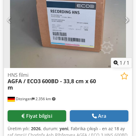
1
/
1
HNS filmi
AGFA / ECO3
600BD - 33,8 cm x 60
m
Ditzingen
2.356 km
Fiyat bilgisi
Ara
Üretim yılı:
2026
, durum:
yeni
, Fabrika çıkışlı - en az 18 ay
raf ömrü! Chodpfx Asb Rlbfeqvea AGFA / ECO 3 HNS 600BD