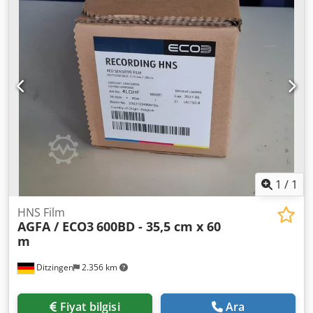
1
/
1
HNS Film
AGFA / ECO3
600BD - 35,5 cm x 60
m
Ditzingen
2.356 km
Fiyat bilgisi
Ara