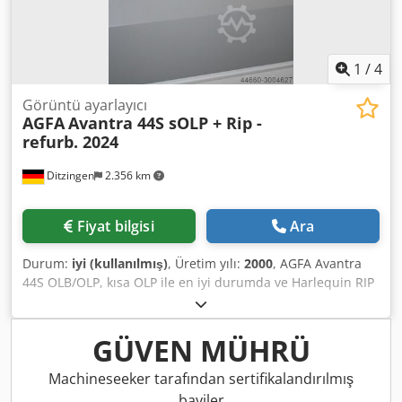
1
/
4
Görüntü ayarlayıcı
AGFA
Avantra 44S sOLP + Rip -
refurb. 2024
Ditzingen
2.356 km
Fiyat bilgisi
Ara
Durum:
iyi (kullanılmış)
, Üretim yılı:
2000
, AGFA Avantra
44S OLB/OLP, kısa OLP ile en iyi durumda ve Harlequin RIP
Çözünürlükler: 1200, 1800, 2400 ve 3600 dpi - her zaman
Agfa tarafından servis edilir Codpfx Aqsc N Ahxjveha
Sistem 2000 yılında kurulmuştur ve halen çalışmaktadır -
GÜVEN MÜHRÜ
rip ile birlikte. - 3600 dpi ile Avantra 44 - AgfaLine 44 - kısa
çevrimiçi geliştirici - Harlequin Rip - Techkon film
Machineseeker tarafından sertifikalandırılmış
dansitometresi. Avantra servis sözleşmeli idi - size daha
bayiler