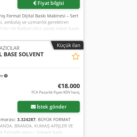
Fiyat bilgisi
iş Format Dijital Baskı Makinesi – Sert
mi, ambalaj ve uzmanlık gerektiren
 bir UV flatbed (düz yatak) inkjet baskı
ştır) tarafından geliştirilen X2 modeli,
l görüntü kalitesini bir araya getirir.
Küçük ilan
AZICILAR
ığı orta ve yüksek kapasiteli üretim
SL BASE SOLVENT
 orijinalde X3 olup, X2'ye (iki CMYK
2xCMYK RIP: Dahil değildir Otomasyon:
rum: Tam çalışır durumda, yüksek hızda
 gerekmektedir (teklif edilebilir).
km
urulum talep üzerine
€18.000
 sayfasına başvurunuz.
FCA Pazarlık Fiyatı KDV hariç
İstek gönder
umarası:
3.324287
, BÜYÜK FORMAT
(BRANDA, BRANDA, KUMAŞ AFİŞLER VE
ormatlı yazıcı • Solvent bazlı