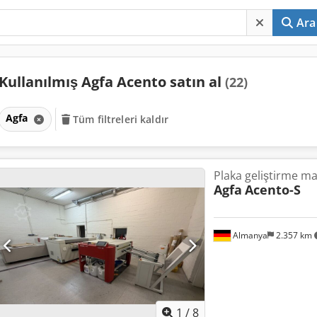
Ara
Kullanılmış Agfa Acento satın al
(22)
Agfa
Tüm filtreleri kaldır
Plaka geliştirme ma
Agfa
Acento-S
Almanya
2.357 km
1
/
8