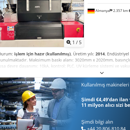
Almanya
2.357 km
1
/
5
Durum:
işlem için hazır (kullanılmış)
, Üretim yılı:
2014
, Endüstriyel
sunulmaktadır. Maksimum baskı alanı: 3020mm x 2020mm, basınçlı ha
kısa devre dayanımı: 10kA, kontrol: PLC. UV kürleme sistemi ve vakum 
yaklaşık 3750kg, toplam ölçüler X/Y/Z: yaklaşık 5950mm/2900mm
ile. Dcodpozcfibjfx Ad Ijk
Kullanılmış makineler
Şimdi €4,49'dan ilan 
11 milyon alıcı
sizi b
Şimdi bilgi alın
+44 20 806 810 84