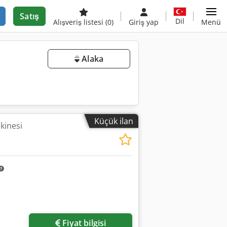
Satış
Dil
Alışveriş listesi
(0)
Giriş yap
Menü
Alaka
Küçük ilan
kinesi
Fiyat bilgisi