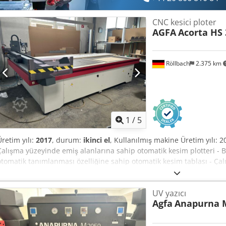
CNC kesici ploter
AGFA
Acorta HS 
Röllbach
2.375 km
1
/
5
Üretim yılı:
2017
, durum:
ikinci el
, Kullanılmış makine Üretim yılı: 2
Çalışma yüzeyinde emiş alanlarına sahip otomatik kesim plotteri - Ba
otomatik tanımlanması özelliğine sahip otomatik kesim tablası - Çal
olarak devreye alınabilen 40 bağımsız vakum alanından oluşmaktad
kesebilen, oluk açabilen ve frezeleyebilen Çoklu Takım Kesme Kafası -
UV yazıcı
kesilebilmesi için çoklu yığın (multi-batch) kesme imkanı Dcedpfjzlb
Agfa
Anapurna 
Malzeme kullanımını optimize eden video projeksiyon sistemi - Ma
1,4 G ivme - Malzeme yüksekliğinin otomatik algılanması - Çalışma 
alanında vakum alanı sayısı: 40 - Maksimum kesim hızı: 102 m/dak 