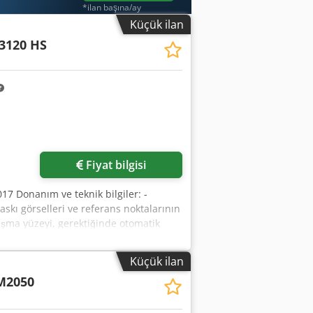
*ilan başına/ay
Küçük ilan
3120 HS
Fiyat bilgisi
017 Donanım ve teknik bilgiler: -
skı görselleri ve referans noktalarının
ışma yüzeyi, gerektiğinde otomatik
ır - 50 mm kalınlığa kadar malzemeleri
 Farklı altlıkların aynı anda
Küçük ilan
qlsx Ad Iek - Otomatik takım ön ayarı -
M2050
ksimum 102 m/dak’ya kadar kesim hızı,
alanı: 3100 x 2000 mm - Çalışma
Takım programı: - Oluk açma takımı -