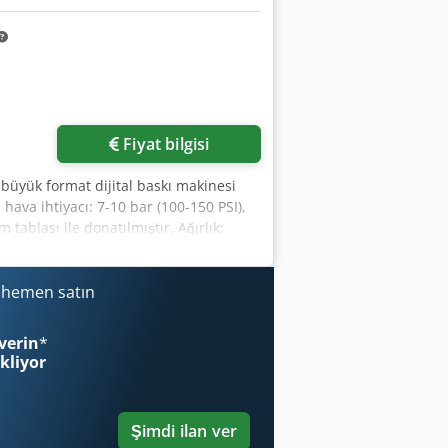
Fiyat bilgisi
 büyük format dijital baskı makinesi
va ihtiyacı: 7-10 bar (100-150 PSI),
tablası ile donatılmıştır. Ağırlık:
/1550mm. Görüş mümkündür, randevu
i hemen satın
verin
*
ekliyor
Şimdi ilan ver