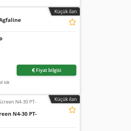
m) • 24 piezoelektrik Spectra yüksek
30 KG'a kadar rulo ağırlığı • 64 m2/h'ye
Küçük ilan
yıcı geri sarma ünitesi: Jeti 3M Solvent
 Agfaline
• Jeti Spectra kafa 24 SL PH 3324
) • Jeti 3324 (E9V4C000) için yedek
 seti (12 parça) • 10 metre uzunluğunda
kep sistemi için orijinal temizleme
Fiyat bilgisi
d Iok
Küçük ilan
 Screen N4-30 PT-
creen
N4-30 PT-