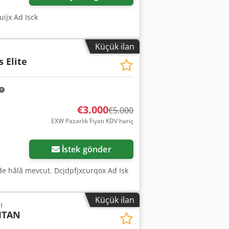
ijx Ad Isck
Küçük ilan
s Elite
€3.000
€5.000
EXW Pazarlık Fiyatı KDV hariç
İstek gönder
er de hâlâ mevcut. Dcjdpfjxcurqox Ad Isk
Küçük ilan
ı
TITAN