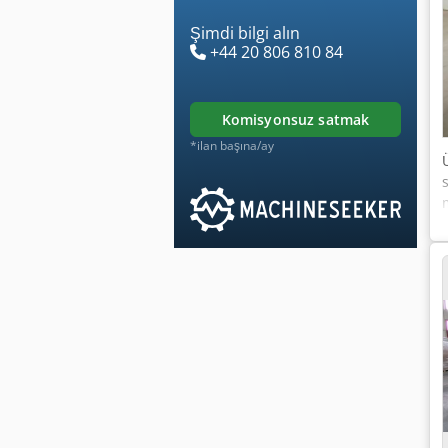
Şimdi bilgi alın
+44 20 806 810 84
komisyonsuz satmak
*ilan başına/ay