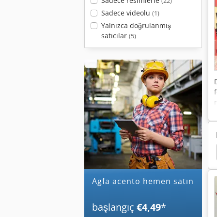
Sadece resimlerle
(22)
Sadece videolu
(1)
Yalnızca doğrulanmış
satıcılar
(5)
ijital Baskı Makinesi
Canon Dijital Baskı Makinesi
agfa acento hemen satın
başlangıç
€4,49
*