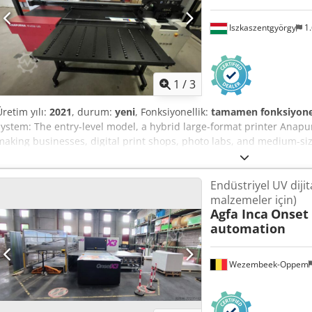
Iszkaszentgyörgy
1.
1
/
3
Üretim yılı:
2021
, durum:
yeni
, Fonksiyonellik:
tamamen fonksiyone
system: The entry-level model, a hybrid large-format printer Anapur
making businesses, digital print shops, photo labs, and medium-si
to combine print jobs on board and roll media. The print mechanis
indoor and outdoor applications. The Anapurna H1650i LED is equ
Endüstriyel UV dijital
printing on a wider variety of substrates, thereby saving energy, co
malzemeler için)
allows printing on transparent materials for backlit applications or 
Agfa Inca
Onset 
media Maximum width: 165 cm (5.4 ft), 160 cm (5.2 ft) for borderle
automation
ft) – 4 rigid tables (2 rear and 2 front) Minimum size: A2 landscape (
Minimum thickness: 1 mm (0.04 in), Maximum thickness: 45 mm (1.
the print table (22 lbs) Flexible media Maximum width: 165 cm (5.4 
Wezembeek-Oppem
weight and diameter Minimum thickness: 0.2 mm Maximum weight: 5
Iock