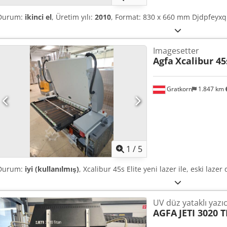
Durum:
ikinci el
, Üretim yılı:
2010
, Format: 830 x 660 mm Djdpfeyxqu
Imagesetter
Agfa
Xcalibur 45
Gratkorn
1.847 km
1
/
5
Durum:
iyi (kullanılmış)
, Xcalibur 45s Elite yeni lazer ile, eski laz
UV düz yataklı yazıc
AGFA
JETI 3020 