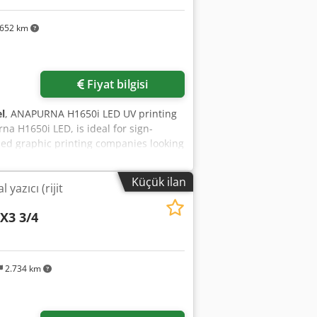
652 km
Fiyat bilgisi
l
, ANAPURNA H1650i LED UV printing
na H1650i LED, is ideal for sign-
zed graphic printing companies looking
ms support widths up to 1.65 m for
ipped with UV-LED lamps, which enable
Küçük ilan
 yazıcı (rijit
sts, and time. The white ink function
the use of white as a spot color. Rigid
X3 3/4
ss printing Maximum length: 3.2 m (10.5
60 x 42 cm – 1.97 x 1.4 ft) Thickness
77 in) Maximum weight: 10 kg/m² on
ft) Maximum length: n/a – limited by
2.734 km
0 kg (110 lbs) Dedjy It T Hopfx Ad