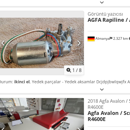
mürekkep: 6 renk (4CMYK+2CM açık) • Baskı genişliği: 3,2 M (3200 m
performanslı baskı kafası • 600 dpi (çift taraflı baskı) • Maksimum. 2
Görüntü yazıcısı
kadar • Jeti Yazılımı RIP (E9YC4000) Ekipman / daha fazla bilgi: • Taşı
AGFA
Rapiline /
(E9WF2000) • Retro Isıtıcı Ünitesi (E9ZZL000) Dcsdpewh Shcjfx Ad Iok 
(E91UE000) • Vinil Yükleyici (E9WKB000) • Vinil Rulo Takımı (E9ZUA000
parça seti • Arka aydınlatmalı kamera (E9Z2P) • Yeni filtrelerin tam
yeni hortumlar da dahildir • Üç set yeni konektör • Makinenin mürek
Almanya
2.327 km
cihazı Tüm makine üzerinde davlumbaz dahil
1
/
8
Durum:
ikinci el
, Yedek parçalar - Yedek aksamlar Dcjdpjbwlqwjfx A
2018 Agfa Avalon /
R4600E
Agfa Avalon / S
R4600E