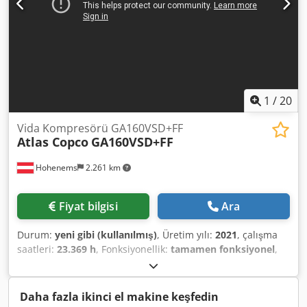
1
/
20
Vida Kompresörü GA160VSD+FF
Atlas Copco
GA160VSD+FF
Hohenems
2.261 km
Fiyat bilgisi
Ara
Durum:
yeni gibi (kullanılmış)
, Üretim yılı:
2021
, çalışma
saatleri:
23.369 h
, Fonksiyonellik:
tamamen fonksiyonel
,
Atlas Copco GA160VSD+FF Premium vidalı kompresör
Frekans konvertörü ve kurutucu entegreli. 160 kW 8,30 bar
33,10 m3/dak Üretim yılı: 2021 Cedpfxsyzgtyj Ahhsha
Daha fazla ikinci el makine keşfedin
Çalışma saati: 23.369