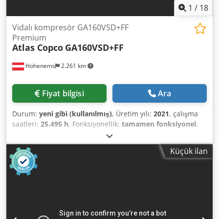
1
/
18
Vidalı kompresör GA160VSD+FF
Premium
Atlas Copco
GA160VSD+FF
Hohenems
2.261 km
Fiyat bilgisi
Ara
Durum:
yeni gibi (kullanılmış)
, Üretim yılı:
2021
, çalışma
saatleri:
25.495 h
, Fonksiyonellik:
tamamen fonksiyonel
,
Atlas Copco GA160VSD+FF vidalı hava kompresörü.
Kurutucu ve frekans invertörü entegre. 160 kW, 8,3 bar
Küçük ilan
çalışma basıncı, 33,10 m³/dak kapasite. Üretim yılı: 2021.
Çalışma saati: 25.495. Codpfsyzg Eiex Ahhsha