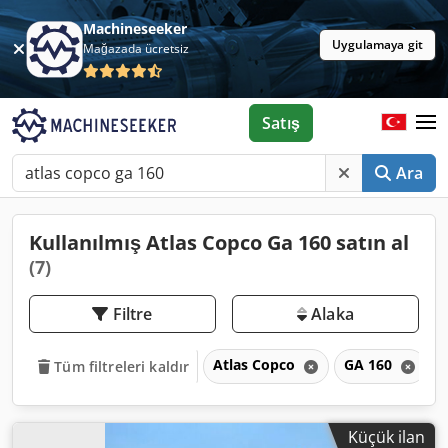
Machineseeker
Uygulamaya git
Mağazada ücretsiz
Satış
Ara
Kullanılmış Atlas Copco Ga 160 satın al
(7)
Filtre
Alaka
Atlas Copco
GA 160
Tüm filtreleri kaldır
Küçük ilan