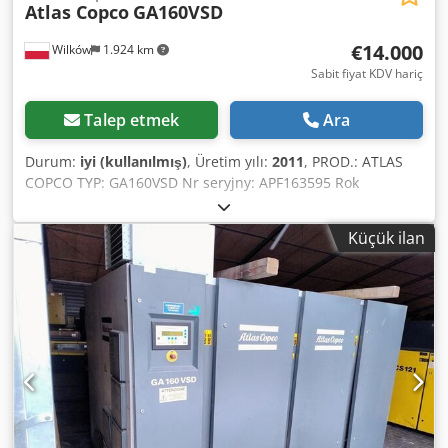
Atlas Copco
GA160VSD
€14.000
Wilków
1.924 km
Sabit fiyat KDV hariç
Talep etmek
Ara
Durum:
iyi (kullanılmış)
, Üretim yılı:
2011
, PROD.: ATLAS
COPCO TYP: GA160VSD Nr seryjny: APF163595 Rok
produkcji: 2011 Moc (kW): 186 Wydajność (m³/min): 4,82–
18,36 Chsdpfxjyn Efgo Ahhoa Ciśnienie (bar): 10
Küçük ilan