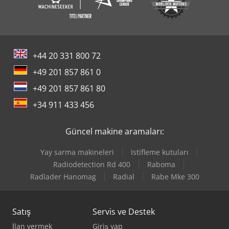
+44 20 331 800 72
+49 201 857 861 0
+49 201 857 861 80
+34 911 433 456
Güncel makine aramaları:
Yay sarma makineleri
Istifleme kutuları
Radiodetection Rd 400
Raboma
Radlader Hanomag
Radial
Rabe Mke 300
Satış
Servis ve Destek
İlan vermek
Giriş yap