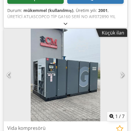
Durum:
mükemmel (kullanılmış)
, Üretim yılı:
2001
,
ÜRETİCİ ATLASCOPCO TİP GA160 SERİ NO AIF072890 YIL
2001 GÜÇ (kW) 167 PERFORMANS (m3/dak) 21 BASINÇ (bar)
8.5 ÇALIŞMA SAATİ (SERVİS/TOPLAM) FREKANS DEĞİŞTİRİCİ
Küçük ilan
Yok ENTEGRE KURUTUCU Yok ISI DEĞİŞTİRİCİ Yok
SOĞUTMA (HAVA/SU) Hava TANK ÜZERİNDE Yok
DÖKÜMANLAR Yok Chsdpezq Afusfx Ahhea BAĞLANTI 3
YENİ/İKİNCİ EL İKİNCİ EL
1
/
7
Vida kompresörü