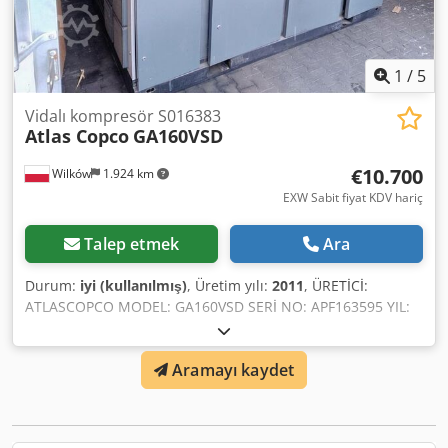
1
/
5
Vidalı kompresör S016383
Atlas Copco
GA160VSD
€10.700
Wilków
1.924 km
EXW Sabit fiyat KDV hariç
Talep etmek
Ara
Durum:
iyi (kullanılmış)
, Üretim yılı:
2011
, ÜRETİCİ:
ATLASCOPCO MODEL: GA160VSD SERİ NO: APF163595 YIL:
2011 GÜÇ (kW): 186 Chodpfsygx U Sjx Ahhoa DEBİ (m3/dak):
4,82-18,36 BASINÇ (bar): 10 ÇALIŞMA SAATİ (BELGE/GENEL):
Aramayı kaydet
FREKANS KONVERTÖRÜ: evet