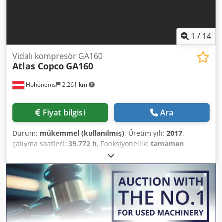
1
/
14
Vidalı kompresör GA160
Atlas Copco
GA160
Hohenems
2.261 km
Fiyat bilgisi
Ara
Durum:
mükemmel (kullanılmış)
, Üretim yılı:
2017
,
çalışma saatleri:
39.772 h
, Fonksiyonellik:
tamamen
fonksiyonel
, Atlas Copco GA160 vidalı kompresör 160 kW
7,5 bar 30,20 m3/dak Üretim yılı: 2017 Cjdpfxsyzhccj
Ahheha Çalışma saati: 36.772