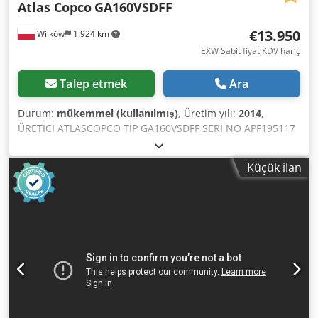
Atlas Copco
GA160VSDFF
€13.950
Wilków
1.924 km
EXW Sabit fiyat KDV hariç
Talep etmek
Ara
Durum:
mükemmel (kullanılmış)
, Üretim yılı:
2014
,
ÜRETİCİ ATLASCOPCO TİP GA160VSDFF SERİ NO APF195117
YIL 2014 GÜÇ (kW) 186 PERFORMANS (m3/dak) 4,82-26,70
BASINÇ (bar) 8,3 ÇALIŞMA SAATİ (SERVİS/TOPLAM) 67773
Küçük ilan
Chedozl S Smepfx Ahhja FREKANS DEĞİŞTİRİCİ var
ENTEGRE KURUTUCU var ISI DEĞİŞTİRİCİ yok SOĞUTMA
(HAVA/SU) hava TANK ÜZERİNDE yok DÖKÜMANLAR yok
BAĞLANTI 3 YENİ/İKİNCİ EL İKİNCİ EL