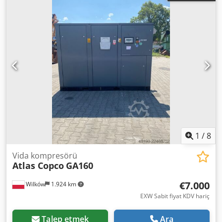
1
/
8
Vida kompresörü
Atlas Copco
GA160
€7.000
Wilków
1.924 km
EXW Sabit fiyat KDV hariç
Talep etmek
Ara