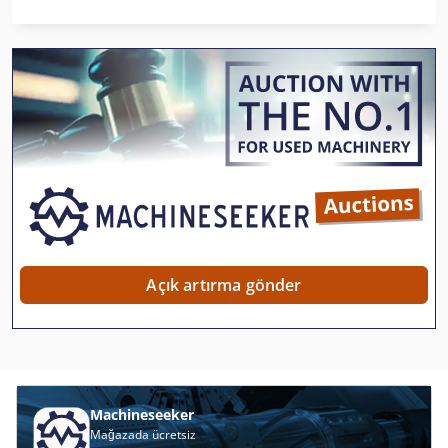
Atlas Copco Ga 110
Atlas Copco Ga 118
Atlas Copco Ga 122
Atlas Copco Ga 15
Atlas Copco Ga 15 Ff
Atlas Copco Ga 18
Atlas Copco Ga 180 Vsd
Açık artırma gönder
Atlas Copco Ga 22
Atlas Copco Ga 22 Ff
Atlas Copco Ga 30
Machineseeker
Atlas Copco Ga 308
Mağazada ücretsiz