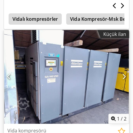
r
Vidalı kompresörler
Vida Kompresör-Msk Ben
Küçük ilan
1
/
2
Vida kompresörü