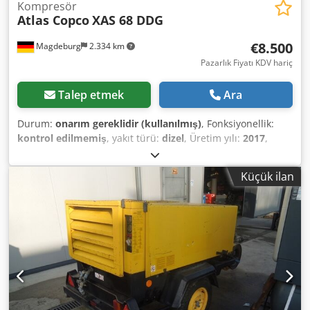
Kompresör
Atlas Copco
XAS 68 DDG
€8.500
Magdeburg
2.334 km
Pazarlık Fiyatı KDV hariç
Talep etmek
Ara
Durum:
onarım gereklidir (kullanılmış)
, Fonksiyonellik:
kontrol edilmemiş
, yakıt türü:
dizel
, Üretim yılı:
2017
,
çalışma saatleri:
1.154 h
, Atlas Copco XAS 68 DDG
kompresörü, üretim yılı 2017, 1154 çalışma saati, hacim
Küçük ilan
akışı 3,5 m³, acil güç çıkışı 12,5 kVA, bağlantılar: 1 x 230
Volt, 2 x 400 Volt, seri numarası YA3064303H0461812, aksı
eğilmiş, kompresör bunun dışında çalışır durumda, tip
onayı/ruhsatı mevcut. Dwedpfx Afey Aktasmoa