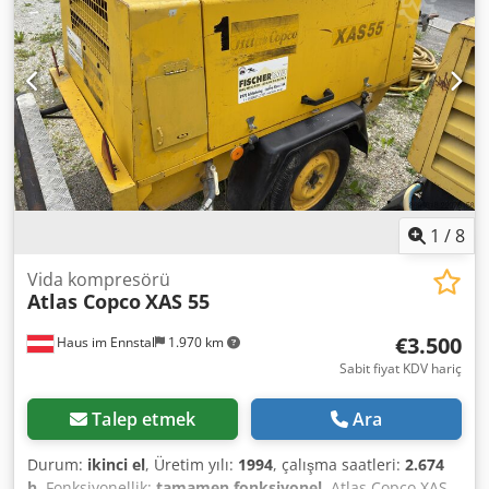
operational, ready for work, warranty included. Net price:
13,500 PLN Gross price: 16,605 PLN
1
/
8
Vida kompresörü
Atlas Copco
XAS 55
€3.500
Haus im Ennstal
1.970 km
Sabit fiyat KDV hariç
Talep etmek
Ara
Durum:
ikinci el
, Üretim yılı:
1994
, çalışma saatleri:
2.674
h
, Fonksiyonellik:
tamamen fonksiyonel
, Atlas Copco XAS