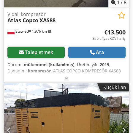
1
/
8
Vidalı kompresör
Atlas Copco
XAS88
€13.500
Stawiec
1.976 km
Sabit fiyat KDV hariç
Talep etmek
Ara
Durum:
mükemmel (kullanılmış)
, Üretim yılı:
2019
,
Donanım:
kompresör
, ATLAS COPCO KOMPRESÖR XAS88
5.2m3 2019 Dsderdf Swspfx Afmowa DİZEL kompresör
ATLAS COPCO XAS 88 tam bakımlı Teknik veriler: kapasite
Küçük ilan
5,20 m3/dak; çalışma basıncı 7 Bar; üretim yılı 2019;
KUBOTA motor Kilometre 1519!!! kompresör tamamen
çalışır durumda net fiyat: 58800 zł Brüt fiyat: 72324 zł
Aşağıda makinenin çalışmasını gösteren bir video
bağlantısı bulunmaktadır