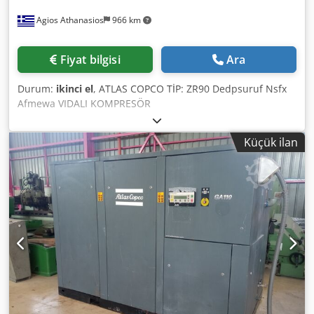
Agios Athanasios
966 km
Fiyat bilgisi
Ara
Durum:
ikinci el
, ATLAS COPCO TİP: ZR90 Dedpsuruf Nsfx
Afmewa VIDALI KOMPRESÖR
Küçük ilan