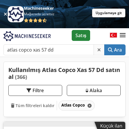
Machineseeker
Uygulamaya git
Mağazada ücretsiz
Satış
Ara
Kullanılmış Atlas Copco Xas 57 Dd satın
al
(366)
Filtre
Alaka
Atlas Copco
Tüm filtreleri kaldır
Küçük ilan