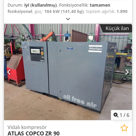
Durum:
iyi (kullanılmış)
, Fonksiyonellik:
tamamen
fonksiyonel
, güç:
104 kW (141,40 bg)
, toplam ağırlık:
1.890
kg
, yakıt türü:
dizel
, renk:
sarı
, Üretim yılı:
2016
, çalışma
saatleri:
3.735 h
, çalışma basıncı:
12 bar
, makine/araç
Küçük ilan
numarası:
APP402997
, - Çek valf takılı - Toz boya kaplı
gövde Dsdpfx Aou A Tq Hjfmowa - Kamyon DIN çekme
halkası veya araba ağır hizmet kaplini ile yüksekliği
ayarlanabilir çekme cihazı - Otomatik geri vites fonksiyonlu
taşma ve park freni Daha fazla bilgi için ekteki veri
sayfasına bakınız.
1
/
6
Vidalı kompresör
ATLAS COPCO
ZR 90