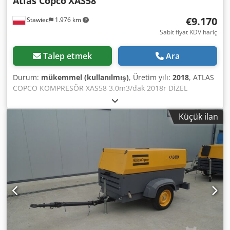
Atlas Copco
XAS58
€9.170
Stawiec
1.976 km
Sabit fiyat KDV hariç
Talep etmek
Ara
Durum:
mükemmel (kullanılmış)
, Üretim yılı:
2018
, ATLAS
COPCO KOMPRESÖR XAS58 3.0m3/dak 2018r DİZEL
kompresör ATLAS COPCO XAS 58 makine servis sonrası
Dwjdpfx Astyk Svsfmsa Teknik veriler: kapasite 3.00
Küçük ilan
m3/dak; çalışma basıncı 7 Bar; üretim yılı 2018; KUBOTA
motor kilometre 681h!!! kompresör tamamen çalışır
durumda net fiyat: 39500 zł brüt fiyat: 48585 zł Aşağıda
makinenin nasıl çalıştığını gösteren bir video bağlantısı
bulunmaktadır