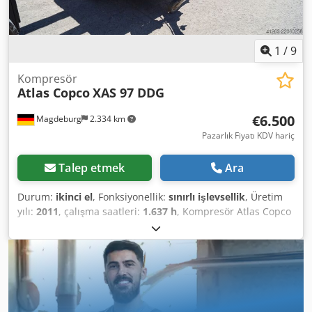
1
/
9
Kompresör
Atlas Copco
XAS 97 DDG
€6.500
Magdeburg
2.334 km
Pazarlık Fiyatı KDV hariç
Talep etmek
Ara
Durum:
ikinci el
, Fonksiyonellik:
sınırlı işlevsellik
, Üretim
yılı:
2011
, çalışma saatleri:
1.637 h
, Kompresör Atlas Copco
XAS 97 DDG, üretim yılı 2011, 1637 çalışma saati, hacimsel
debi 5,3 m³, acil jeneratör 12,5 kVA, bağlantılar: 1 x 230
Volt, 2 x 400 Volt, Seri No: YA3062560C0262053, ABE belgesi
ve onay mevcut, 1 burulma aksı eğilmiş, V kayışı koruması
eksik, fan ızgarası eksik. Dedpszbiicsfx Afmjwa