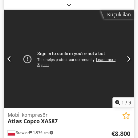
5.718 h
, Taşınabilir kompresör ATLAS COPCO DrillAir XRYS
577CD, son soğutucu radyatörlü, tam bakımdan geçmiş
Küçük ilan
makina. Teknik veriler: Verim: 34,2 m3/dak; Çalışma
basıncı: 35 Bar; Üretim yılı: 2012; Motor: CAT C18 429Kw;
Dwedpfx Aexu Exxefmea Çalışma saati: 5718 h; Kompresör
tamamen çalışır durumda, çalışmaya hazır, garanti
dahilindedir. Net fiyat: 350.000 PLN Brüt fiyat: 430.500 PLN
Makina mükemmel durumda ithal edilmiştir. Aşağıda
videolara ait linkler bulunmaktadır.
1
/
9
Mobi̇l kompresör
Atlas Copco
XAS87
€8.800
Stawiec
1.976 km