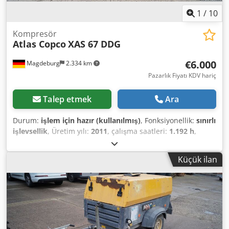
1
/
10
Kompresör
Atlas Copco
XAS 67 DDG
€6.000
Magdeburg
2.334 km
Pazarlık Fiyatı KDV hariç
Talep etmek
Ara
Durum:
işlem için hazır (kullanılmış)
, Fonksiyonellik:
sınırlı
işlevsellik
, Üretim yılı:
2011
, çalışma saatleri:
1.192 h
,
Donanım:
is filtrasyon filtresi
, Kompresör Atlas Copco XAS
67 DDG, 2011 yılında üretildi, 1192 çalışma saati, hacim
Küçük ilan
akışı 3,5 m³, acil durum gücü 12,5 kVA, bağlantılar 1 x 230
volt, 2 x 400 volt, seri numarası YA3062566B0165583, onay
mevcut, acil durum gücü açıldığında sigorta atıyor, aşağı
akış kurum filtresi SMF-MR Dodjv Rbufjpfx Afmswa