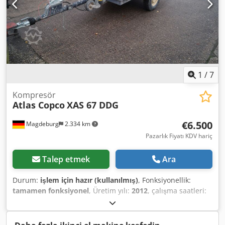
1
/
7
Kompresör
Atlas Copco
XAS 67 DDG
€6.500
Magdeburg
2.334 km
Pazarlık Fiyatı KDV hariç
Talep etmek
Ara
Durum:
işlem için hazır (kullanılmış)
, Fonksiyonellik:
tamamen fonksiyonel
, Üretim yılı:
2012
, çalışma saatleri:
1.680 h
, Kompresör Atlas Copco XAS 67 DDG, üretim yılı
2012, 1680 çalışma saati, hacim akışı 3,5 m³, acil durum
gücü 12,5 Kva, bağlantılar 1 x 230 Volt, 2 x 400 Volt,