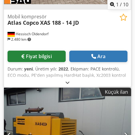
1
/
10
Mobil kompresör
Atlas Copco
XAS 188 - 14 JD
Hessisch Oldendorf
2.480 km
Fiyat bilgisi
Ara
Durum:
yeni
, Üretim yılı:
2022
, Ekipman: PACE kontrolü,
ECO modu, PE'den yapılmış HardHat başlık, Xc2003 kontrol
sistemi Dwodpoii U R Defx Afmea Minimum sıcaklık: -10 °C
Taban çerçevesi boyutları: 4844 x 1807 x 1892 mm (U x G x
Küçük ilan
Y) Boşaltma hızı: 1500 rpm Tam yükte nominal hız: 1960
rpm Ortam sıcaklığı: 45 °C Motor gücü: 104 kW Hacimsel
akış (FAD): 10,9-9,7 m³/dak Çalışma basıncı aralığı: 5-14 bar
Kompresör kontrolü esnek basınç ve akış kontrolü: PACE
Motor markası / modeli: John Deere / 4045HI551 Basınçlı
hava arıtma aşağıdakilerden oluşur: Basınçlı hava son
soğutucusu, su ayırıcı ve PD filtresi. Emisyon seviyesi: