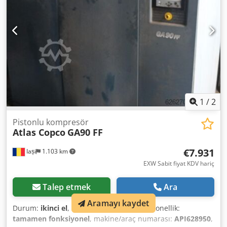
1
/
2
Pistonlu kompresör
Atlas Copco
GA90 FF
€7.931
Iași
1.103 km
EXW Sabit fiyat KDV hariç
Talep etmek
Ara
Aramayı kaydet
Durum:
ikinci el
, Üretim yılı:
2018
, Fonksiyonellik:
tamamen fonksiyonel
, makine/araç numarası:
API628950
,