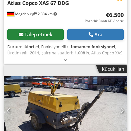
Atlas Copco
XAS 67 DDG
€6.500
Magdeburg
2.334 km
Pazarlık Fiyatı KDV hariç
Talep etmek
Ara
Durum:
ikinci el
, Fonksiyonellik:
tamamen fonksiyonel
,
Üretim yılı:
2011
, çalışma saatleri:
1.608 h
, Atlas Copco XAS
67 DDG kompresör, üretim yılı 2011, 1608 çalışma saati,
hacimsel debi 3,5 m³, acil durum jeneratörü 12,5 kVA,
Küçük ilan
bağlantılar: 1 x 230 Volt, 2 x 400 Volt, seri no:
YA3062565B0165591, ruhsat mevcut. Dsdpfx
Aezbiivsfmowa