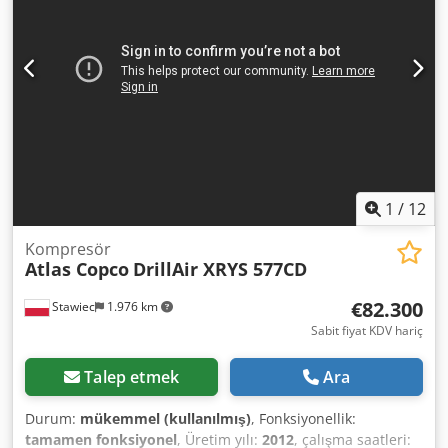
makinenin çalışmasını gösteren bir video bağlantısı
bulunmaktadır
1
/
12
Kompresör
Atlas Copco
DrillAir XRYS 577CD
€82.300
Stawiec
1.976 km
Sabit fiyat KDV hariç
Talep etmek
Ara
Durum:
mükemmel (kullanılmış)
, Fonksiyonellik:
tamamen fonksiyonel
, Üretim yılı:
2012
, çalışma saatleri: