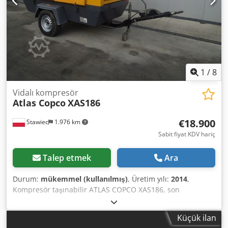
Aşama V Silindir sayısı: 4
1
/
8
Vidalı kompresör
Atlas Copco
XAS186
€18.900
Stawiec
1.976 km
Sabit fiyat KDV hariç
Talep etmek
Ara
Durum:
mükemmel (kullanılmış)
, Üretim yılı:
2014
,
Kompresör taşınabilir ATLAS COPCO XAS186, son
soğutuculu, tam bakımdan geçmiş makine Teknik veriler:
kapasite: 11,10 m3/dak; çalışma basıncı: 7 Bar; yıl: 2014
Küçük ilan
DEUTZ motor kilometre: Kompresör tamamen çalışır