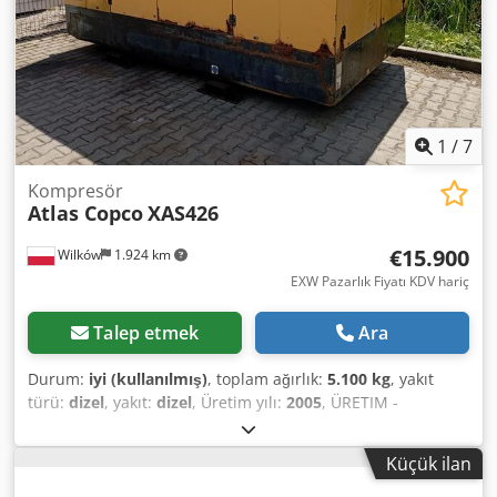
1
/
7
Kompresör
Atlas Copco
XAS426
€15.900
Wilków
1.924 km
EXW Pazarlık Fiyatı KDV hariç
Talep etmek
Ara
Durum:
iyi (kullanılmış)
, toplam ağırlık:
5.100 kg
, yakıt
türü:
dizel
, yakıt:
dizel
, Üretim yılı:
2005
, ÜRETIM -
ATLASCOPCO Dwjdpfx Aot Srw Ajfmea TİP - XAS426 S/N -
YA3-062854-50542371 YIL - 2005 GÜÇ (kW) - 166 POMPA
Küçük ilan
(m3/dak) - 25 CIS (bar) - 7