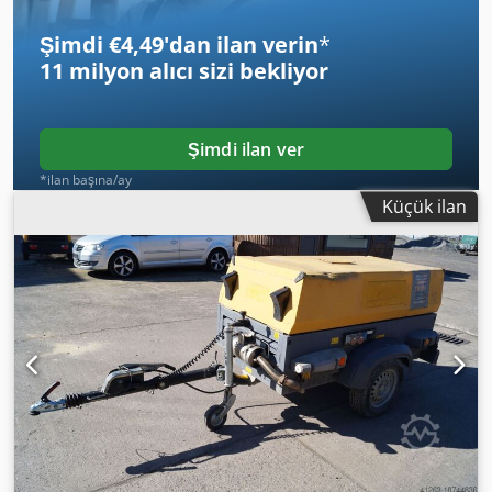
Şimdi €4,49'dan ilan verin
*
11 milyon alıcı
sizi bekliyor
Şimdi ilan ver
*ilan başına/ay
Küçük ilan