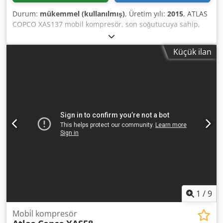
Durum:
mükemmel (kullanılmış)
, Üretim yılı:
2015
, ATLAS
COPCO XAS137 mobil kompresör, son soğutucuya sahip,
kapsamlı bakımdan geçirilmiş makine. Teknik özellikler:
Dedpfxezky Nkj Afmjwa Hacimsel debi: 7,70 m³/dak;
Küçük ilan
Çalışma basıncı: 7 Bar; Üretim yılı: 2015 Motor: KUBOTA
Çalışma saati: 2000 saat Kompresör tamamen çalışır
durumda, kullanıma hazır, garantili. Net fiyat: 59.500 PLN
Brüt fiyat: 73.185 PLN Makine mükemmel durumda, ithal
edilmiştir. Aşağıdaki bağlantılarda videolara ulaşabilirsiniz.
1
/
9
Mobi̇l kompresör