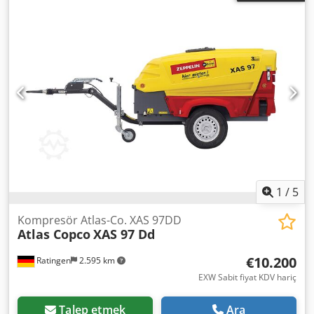
1
/
5
Kompresör Atlas-Co. XAS 97DD
Atlas Copco
XAS 97 Dd
€10.200
Ratingen
2.595 km
EXW Sabit fiyat KDV hariç
Talep etmek
Ara