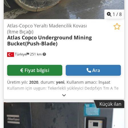
1
/
8
Atlas-Copco Yeraltı Madencilik Kovası
(İtme Bıçağı)
Atlas Copco
Underground Mining
Bucket(Push-Blade)
Türkiye
251 km
Fiyat bilgisi
Ara
Üretim yılı:
2020
, durum:
yeni
, Kullanım amacı: İnşaat
Kullanım için uygun: Tekerlekli yükleyici Dedpfxjn Tm A Te
Afmswa
Küçük ilan