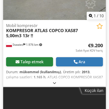
1
/
10
Mobi̇l kompresör
KOMPRESOR ATLAS COPCO
XAS87
5,00m3 13r !!
€9.200
Stawiec
1.976 km
Sabit fiyat KDV hariç
Talep etmek
Ara
Durum:
mükemmel (kullanılmış)
, Üretim yılı:
2013
,
çalışma saatleri:
1.165 h
, ATLAS COPCO KOMPRESÖR XAS87
5,00m3 13r ! Djdpfetu E Eyex Afmowa DİZEL kompresör
ATLAS COPCO XAS87 makine servis sonrası Teknik veriler:
Küçük ilan
kapasite 5.00 m3/dak; çalışma basıncı 7 Bar; üretim yılı
2013; motor; KUBOTA kilometre 1165h!!! kompresör
tamamen çalışır durumda, çalışmaya hazır, garanti
veriyoruz net fiyat: 39800 zł Brüt fiyat: 48954 zł Aşağıda