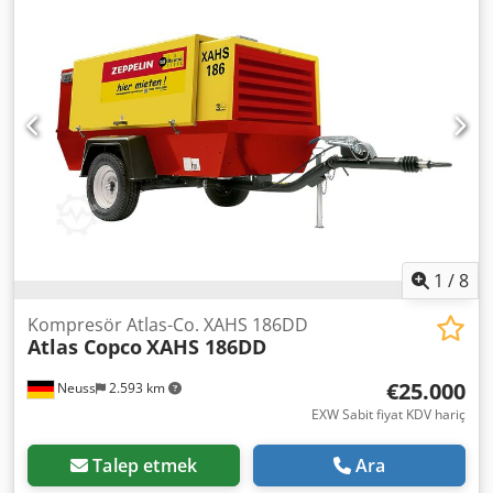
1
/
8
Kompresör Atlas-Co. XAHS 186DD
Atlas Copco
XAHS 186DD
€25.000
Neuss
2.593 km
EXW Sabit fiyat KDV hariç
Talep etmek
Ara