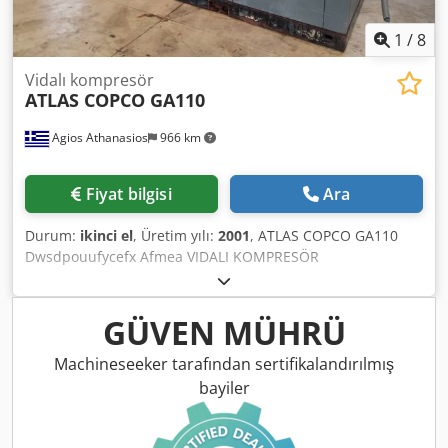
1
/
8
Vidalı kompresör
ATLAS COPCO GA110
Agios Athanasios
966 km
Fiyat bilgisi
Ara
Durum:
ikinci el
, Üretim yılı:
2001
, ATLAS COPCO GA110
Dwsdpouufycefx Afmea VIDALI KOMPRESÖR
GÜVEN MÜHRÜ
Machineseeker tarafından sertifikalandırılmış
bayiler