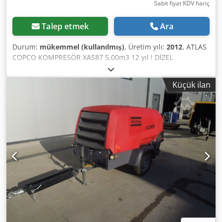
Sabit fiyat KDV hariç
Talep etmek
Ara
Durum:
mükemmel (kullanılmış)
, Üretim yılı:
2012
, ATLAS
COPCO KOMPRESÖR XAS87 5,00m3 12 yıl ! DİZEL
kompresör ATLAS COPCO XAS87 makine servis sonrası
Teknik veriler: kapasite 5.00 m3/dak; çalışma basıncı 7 Bar;
Küçük ilan
üretim yılı 2012; motor; KUBOTA kilometre 1397h!!!
kompresör tamamen çalışır durumda, çalışmaya hazır,
garanti veriyoruz net fiyat: 37800 zł brüt fiyat: 46494 zł
Dwodpfx Afotyk Tasmoa Aşağıda makinenin nasıl çalıştığını
gösteren bir video bağlantısı bulunmaktadır