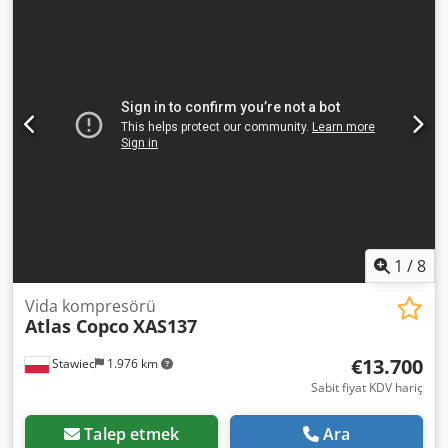
durumda, kullanıma hazır, garanti dahilindedir. Net fiyat:
79.500 PLN Brüt fiyat: 97.785 PLN Makine mükemmel
durumda ithal edilmiştir. Aşağıda video bağlantıları
bulunmaktadır. Dwsdpfjyfnwgsx Afmsa
1
/
8
Vida kompresörü
Atlas Copco
XAS137
€13.700
Stawiec
1.976 km
Sabit fiyat KDV hariç
Talep etmek
Ara