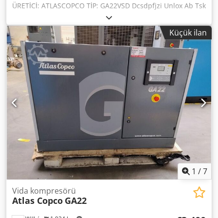
ÜRETİCİ: ATLASCOPCO TİP: GA22VSD Dcsdpfjzi Unlox Ab Tsk
SERİ NUMARASI: API469861 YIL: 2022 GÜÇ (kW): 22 VERİM
(m3/dak): 4,9 BASINÇ (bar): 10,5 ÇALIŞMA SÜRESİ
Küçük ilan
(SAAT/TOPLAM): 3184 FREKANS ÇEVİRİCİ: Var YERLEŞİK
KURUTUCU: Yok ISI DEĞİŞTİRİCİ: Yok SOĞUTMA (HAVA/SU):
Hava TANK ÜZERİNDE: Yok DÖKÜMANLAR: Var
1
/
7
Vida kompresörü
Atlas Copco
GA22