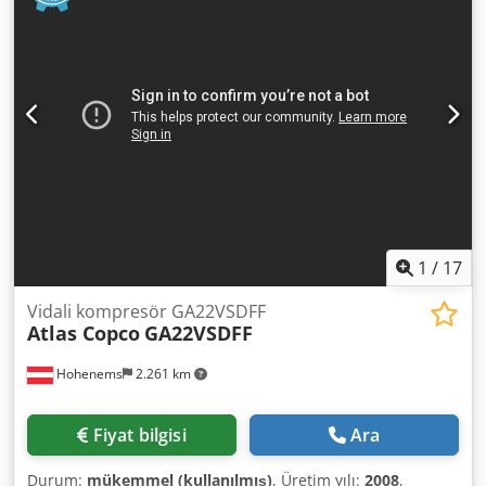
1
/
17
Vidali kompresör GA22VSDFF
Atlas Copco
GA22VSDFF
Hohenems
2.261 km
Fiyat bilgisi
Ara
Durum:
mükemmel (kullanılmış)
, Üretim yılı:
2008
,