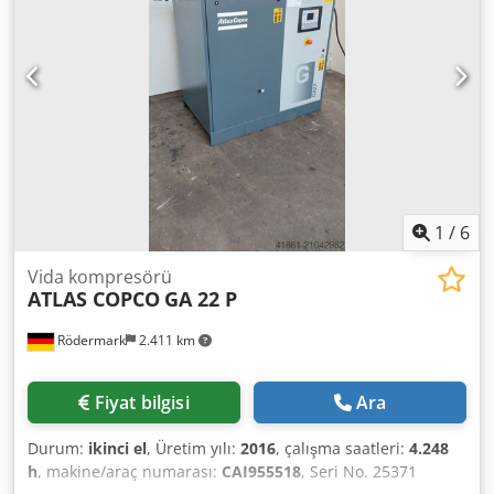
1
/
6
Vida kompresörü
ATLAS COPCO
GA 22 P
Rödermark
2.411 km
Fiyat bilgisi
Ara
Durum:
ikinci el
, Üretim yılı:
2016
, çalışma saatleri:
4.248
h
, makine/araç numarası:
CAI955518
, Seri No. 25371