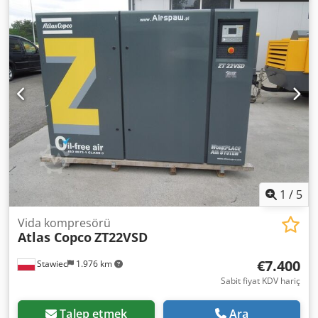
1
/
5
Vida kompresörü
Atlas Copco
ZT22VSD
€7.400
Stawiec
1.976 km
Sabit fiyat KDV hariç
Talep etmek
Ara