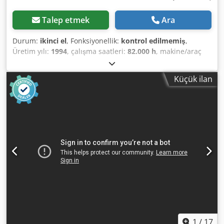
Talep etmek
Ara
Durum:
ikinci el
, Fonksiyonellik:
kontrol edilmemiş
,
Üretim yılı:
1994
, çalışma saatleri:
82.000 h
, makine/araç
numarası:
AIF.015064
, Atlas Copco Hava Kompresörü –
Teknik Bilgiler Ürün tipi: ZT 45 Seri numarası: AIF.015064
Küçük ilan
Maks. son basınç: 8 bar Kademeler arası basınç: 2,4 bar
Serbest hava debisi: 9,6 l/sn Motor gücü: 45 kW Maks.
devir: 3000 d/dak Dedpsxn R Huofx Ab Tock Üretim yılı:
1994 Üretici: Atlas Copco Airpower N.V., Wilrijk, Belçika
Toplam çalışma saati: 81.925 saat Yük altında çalışma
saati: 33.106 saat Açıklama Atlas Copco ZT 45 hava
kompresörü, faaliyetini durduran bir fabrikanın
sökülmesinden gelmektedir. İç bileşenlerin çoğu
yenilenmiş veya değiştirilmiş görünmektedir ve genel
olarak cihaz iyi teknik durumdadır. Mevcut haliyle
satılmaktadır.
1
/
17