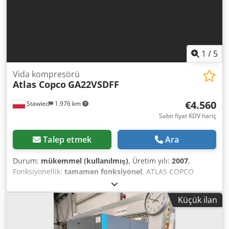
1
/
5
Vida kompresörü
Atlas Copco
GA22VSDFF
€4.560
Stawiec
1.976 km
Sabit fiyat KDV hariç
Talep etmek
Ara
Durum:
mükemmel (kullanılmış)
, Üretim yılı:
2007
,
Fonksiyonellik:
tamamen fonksiyonel
, ATLAS COPCO
GA22VSDFF vidalı kompresör, frekans invertörlü ve hava
kurutuculu, bakımı yapılmış Teknik özellikler: Verim: 3840
Küçük ilan
m3/dakika; 22 kW gücünde motor; Maksimum basınç: 12,80
bar; Yıl: 2007; Çalışma saati: 11469; Djdpfszmt Husx Ab
Tock 19800 net; 24354 brüt. Kompresör tamamen çalışır