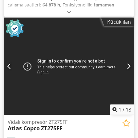
çalışma saatleri:
64.878 h
, Fonksiyonellik:
tamamen
fonksiyonel
, Vida Kompresörü GA22VSDFF Dodpoyr Da
Rofx Ab Teck Frekans invertörü ve kurutucu entegre 22 kW
Küçük ilan
13 bar 3.85 m³/dak
1
/
18
Vidalı kompresör ZT275FF
Atlas Copco
ZT275FF