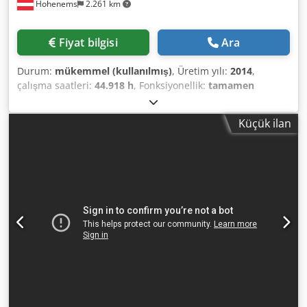
Hohenems
2.261 km
Fiyat bilgisi
Ara
Durum:
mükemmel (kullanılmış)
, Üretim yılı:
2014
,
çalışma saatleri:
44.918 h
, Fonksiyonellik:
tamamen
fonksiyonel
, İkinci el yağsız Atlas Copco ZT275FF. 2014
model ve yaklaşık 44.000 çalışma saati mevcut. 275 kW güç,
Küçük ilan
7.5 bar çalışma basıncı ve 44,38 m³/dak debi. Entegre
tambur kurutucu ile birlikte. Dcedoxr U Rxjpfx Ab Tek