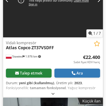
1
/
7
Vidalı kompresör
Atlas Copco
ZT37VSDFF
€22.400
Stawiec
1.976 km
Sabit fiyat KDV hariç
Talep etmek
Ara
Durum:
yeni gibi (kullanılmış)
, Üretim yılı:
2023
,
Fonksiyonellik:
tamamen fonksiyonel
, Yağsız kompresör
ATLAS COPCO ZT37VSDFF, invertörlü ve hava kurutuculu
makine. DEMO KOMPRESÖR, YENİ, sadece 900 saat
Küçük ilan
çalışmış! YIL 2023 Teknik özellikler: - kapasite: 5,80 m³/dak.