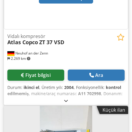
Vidalı kompresör
Atlas Copco
ZT 37 VSD
Neuhof an der Zenn
2.269 km
Fiyat bilgisi
Ara
Durum:
ikinci el
, Üretim yılı:
2004
, Fonksiyonellik:
kontrol
edilmemiş
, makine/araç numarası:
A11 702998
, Donanım:
Tip plakası mevcut
, Kompresör sistemi; basınç tankı, hava
kurutucu ve diğer aksesuarlar ile birlikte. Dcodpjxviiwjfx Ab
Küçük ilan
Tok