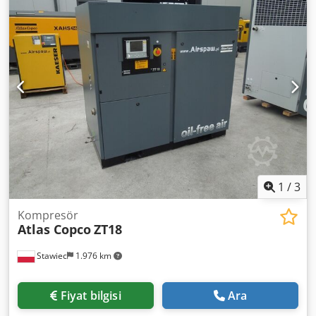
- motor gücü: 37 kW - basınç: 8,1 bar - çalışma saati: 900h -
yıl: 2023 Servis garantimiz vardır. Fiyat: 95.500 PLN net
Dcodpfx Abjxhgmke Tsk Fiyat: 117.465 PLN brüt Servis
garantimiz vardır.
1
/
3
Kompresör
Atlas Copco
ZT18
Stawiec
1.976 km
Fiyat bilgisi
Ara