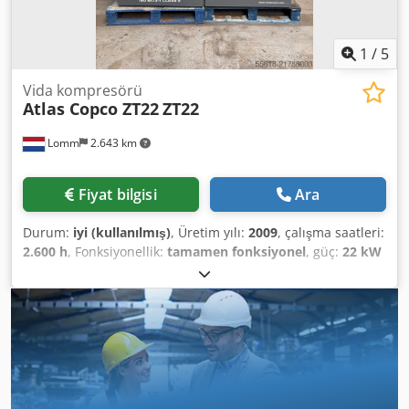
1
/
5
Vida kompresörü
Atlas Copco ZT22
ZT22
Lomm
2.643 km
Fiyat bilgisi
Ara
Durum:
iyi (kullanılmış)
, Üretim yılı:
2009
, çalışma saatleri:
2.600 h
, Fonksiyonellik:
tamamen fonksiyonel
, güç:
22 kW
(29,91 bg)
, 🔧 Specifications: Type: Atlas Copco ZT22 Year of
manufacture: 2009 Power: 22 kW (30 hp) Working pressure:
7 bar (101 psi) Capacity: approx. 3.55 m³/min (125 cfm)
Speed: 2940 rpm ⏱️ Operating hours: Total: approx. 12,900
hours Loaded hours: approx. 2,600 hours Dcjdpey E Sndofx
Ab Tok