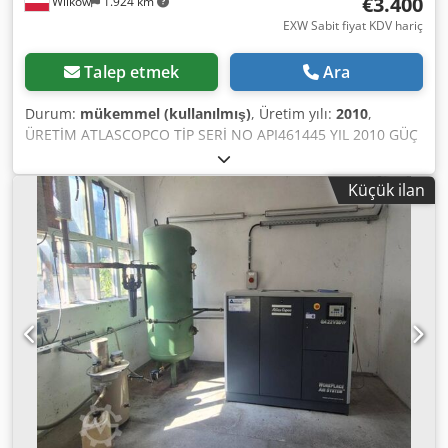
€3.400
Wilków
1.924 km
EXW Sabit fiyat KDV hariç
Talep etmek
Ara
Durum:
mükemmel (kullanılmış)
, Üretim yılı:
2010
,
ÜRETİM ATLASCOPCO TİP SERİ NO API461445 YIL 2010 GÜÇ
(kW) 22 VERİM (m3/dak) 3,61 BASINÇ (bar) 7,5 ÇALIŞMA
SÜRESİ (SAAT/TOPLAM) FREKANS DEĞİŞTİRİCİ hayır
Küçük ilan
YERLEŞİK KURUTUCU hayır ISI DEĞİŞTİRİCİ hayır SOĞUTMA
(HAVA/SU) hava TANK ÜZERİNDE hayır BELGELER hayır
BAĞLANTI 1 1/4 YENİ/İKİNCİ EL İKİNCİ EL Dcodpezi T Dxjfx
Ab Tsk