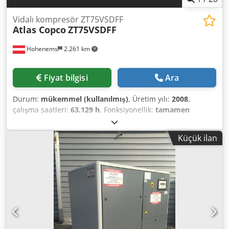
Vidalı kompresör ZT75VSDFF
Atlas Copco
ZT75VSDFF
Hohenems
2.261 km
Fiyat bilgisi
Ara
Durum:
mükemmel (kullanılmış)
, Üretim yılı:
2008
,
çalışma saatleri:
63.129 h
, Fonksiyonellik:
tamamen
fonksiyonel
, Atlas Copco ZT75VSDFF Vidalı Kompresör
Frekans konvertörü ve kurutucu entegre. 75 kW 8,75 bar
Küçük ilan
13,20 m3/dak Üretim yılı: 2008 Dcodpeyycczefx Ab Tjk
Çalışma saati: 63.129