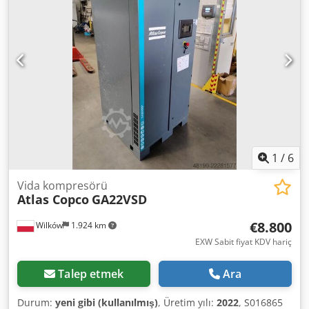
durumda, kullanıma hazır, garanti verilmektedir. Servis
hizmeti sağlanmaktadır. Aşağıda video bağlantısı
bulunmaktadır.
1
/
6
Vida kompresörü
Atlas Copco
GA22VSD
€8.800
Wilków
1.924 km
EXW Sabit fiyat KDV hariç
Talep etmek
Ara
Durum:
yeni gibi (kullanılmış)
, Üretim yılı:
2022
, S016865