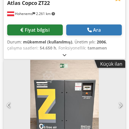
Atlas Copco
ZT22
Hohenems
2.261 km
Fiyat bilgisi
Ara
Durum:
mükemmel (kullanılmış)
, Üretim yılı:
2006
,
çalışma saatleri:
54.650 h
, Fonksiyonellik:
tamamen
fonksiyonel
, Yağsız Vidalı Kompresör Atlas Copco ZT22 22
kW 10 bar Djdpfxjyzm D Ss Ab Tsck 2,72 m³/dak Üretim yılı:
Küçük ilan
2006 Çalışma saati: 54.650