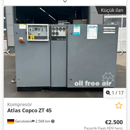
Teknik veriler: - Çalışma saati: 4248 saat - Yükte çalışma
saati: 1978 saat - Çalışma basıncı: 10 bar - Kapasite: 3,34
Küçük ilan
m³/dak - Tahrik: 400 V / 22 kW Dedpfxsycg Hho Ab Tjck -
Motor devir hızı: 3000 dev/dak - Alan gereksinimi: yaklaşık
G 1300 x Y 1250 x D 800 mm - Ağırlık: yaklaşık 490 kg
1
/
17
Kompresör
Atlas Copco
ZT 45
€2.500
Gerolstein
2.568 km
Pazarlık Fiyatı KDV hariç