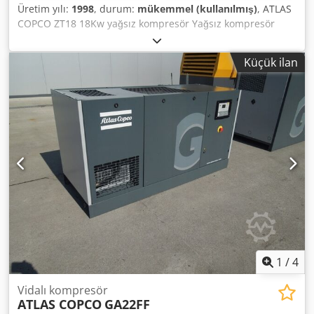
Üretim yılı:
1998
, durum:
mükemmel (kullanılmış)
, ATLAS
COPCO ZT18 18Kw yağsız kompresör Yağsız kompresör
ATLAS COPCO ZT18-8 Teknik veriler: kapasite: 2,90 m3/dak;
18 KW motor; basınç 8,6 bar; Dcodpslxl Hbjfx Ab Tsk
Küçük ilan
kilometre; 9047h bi̇z hi̇zmet veri̇yoruz 15500 zł net 19065 zł
brüt Biz Hizmet Veriyoruz
1
/
4
Vidalı kompresör
ATLAS COPCO
GA22FF