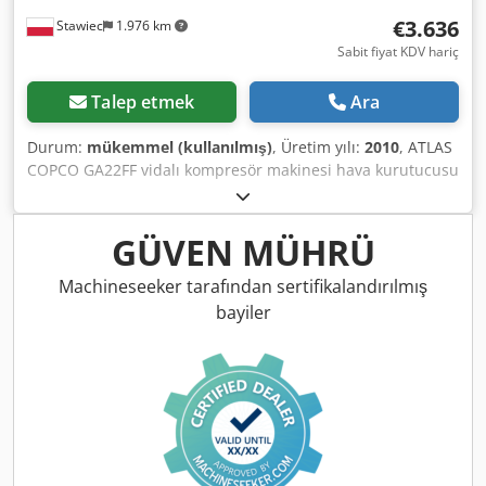
€3.636
Stawiec
1.976 km
Sabit fiyat KDV hariç
Talep etmek
Ara
Durum:
mükemmel (kullanılmış)
, Üretim yılı:
2010
, ATLAS
COPCO GA22FF vidalı kompresör makinesi hava kurutucusu
ile servis sonrası Teknik veriler: kapasite: 3,10 m3/dak;
Djdpev Uyxkjfx Ab Tock 22 kW motor; maksimum basınç 9,5
bar; yıl;2010 kilometre;8776h!!! 15200 net 18696 brüt
GÜVEN MÜHRÜ
Kompresör tam fonksiyonel, çalışmaya hazır, garantili
hizmet vermekteyiz.
Machineseeker tarafından sertifikalandırılmış
bayiler