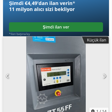
Şimdi €4,49'dan ilan verin
*
11 milyon alıcı
sizi bekliyor
Şimdi ilan ver
*ilan başına/ay
Küçük ilan
1
/
14