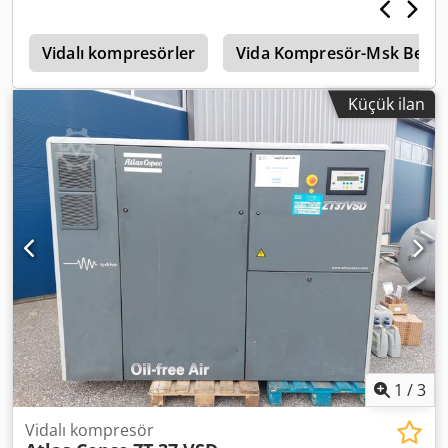
ü
Vidalı kompresörler
Vida Kompresör-Msk Ben
Küçük ilan
1
/
3
Vidalı kompresör