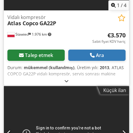
1
/
4
Vidalı kompresör
Atlas Copco
GA22P
€3.570
Stawiec
1.976 km
Sabit fiyat KDV hariç
Talep etmek
Ara
Durum:
mükemmel (kullanılmış)
, Üretim yılı:
2013
, ATLAS
COPCO GA22P vidalı kompresör, servis sonrası makine
Teknik bilgiler: Djdpfsw Nh S Sjx Ab Tsck Kapasite: 3,49
m³/dak; 22 kW gücünde motor; Maksimum basınç: 10 bar;
Küçük ilan
Yıl: 2013; Çalışma saati: 8796h; Fiyat: 15.200 net, 18.696
brüt Kompresör tamamen çalışır durumda, kullanıma
hazır, garantili. Servis hizmeti sağlanmaktadır. Aşağıda
video bağlantısı.