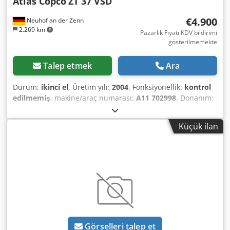
Atlas Copco
ZT 37 VSD
€4.900
Neuhof an der Zenn
2.269 km
Pazarlık Fiyatı KDV bildirimi
gösterilmemekte
Talep etmek
Ara
Durum:
ikinci el
, Üretim yılı:
2004
, Fonksiyonellik:
kontrol
edilmemiş
, makine/araç numarası:
A11 702998
, Donanım:
Tip plakası mevcut
, Kompresör sistemi; basınç tankı, hava
kurutucu ve diğer aksesuarlar ile birlikte. Djdexvidnepfx Ab
Küçük ilan
Teck
Görselleri talep et