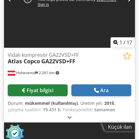
1
/
17
Vidalı kompresör GA22VSD+FF
Atlas Copco
GA22VSD+FF
Hohenems
2.261 km
Fiyat bilgisi
Ara
Durum:
mükemmel (kullanılmış)
, Üretim yılı:
2015
,
çalışma saatleri:
19.431 h
, Fonksiyonellik:
tamamen
fonksiyonel
, Atlas Copco GA22VSD+FF Vidalı Kompresör
Frekans dönüştürücü ve kurutucu entegre 22 kW Dsdpfxsy
Küçük ilan
Nlqgj Ab Teck 12,75 bar 4,51 m3/dak İmalat yılı: 2015
Çalışma saati: 19.431