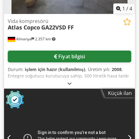
1
/
4
Vida kompresörü
Atlas Copco
GA22VSD FF
Almanya
2.357 km
Fiyat bilgisi
Durum:
işlem için hazır (kullanılmış)
, Üretim yılı:
2008
,
Entegre soğutucu kurutucuya sahip, 500 litrelik hava tankı
dahil Atlas Copco vidalı kompresör satılıktır. Motor gücü:
22kW (30HP), debi: 3,84m³/dak (64l/sn), maks. çalışma
Küçük ilan
basıncı: 12,8 bar, çalışma saati: 29897 saat, kurutucu
soğutucu: R134a, 0,95kg. Kompresör, uzman bir firma
tarafından eksiksiz olarak her yıl bakımdan geçirilmiştir.
Belgeler mevcuttur. Görüş ve inceleme randevu ile
mümkündür. Dsdpszh Nizefx Ab Tsck