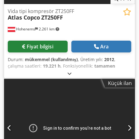
Vida tipi kompresör ZT250FF
Atlas Copco
ZT250FF
Hohenems
2.261 km
Fiyat bilgisi
Ara
Durum:
mükemmel (kullanılmış)
, Üretim yılı:
2012
,
çalışma saatleri:
19.221 h
, Fonksiyonellik:
tamamen
fonksiyonel
, Yağsız Vidalı Kompresör ZT250FF Kurutucu
entegre edilmiştir. 250 kW 10 bar 42,31 m3/dak İmalat Yılı:
Küçük ilan
2012 Dcodozmdrbjpfx Ab Tok Çalışma Saati: 19.221