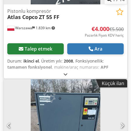
Pistonlu kompresör
Atlas Copco
ZT 55 FF
€4.000
Warszawa
1.839 km
€5.500
Pazarlık Fiyatı KDV hariç
Talep etmek
Ara
Durum:
ikinci el
, Üretim yılı:
2008
, Fonksiyonellik:
tamamen fonksiyonel
, makine/araç numarası:
APF
136194
, toplam ağırlık:
2.550 kg
, toplam uzunluk:
2.900
mm
, toplam genişlik:
1.450 mm
, toplam yükseklik:
2.200
Küçük ilan
mm
, alan gereksinimi uzunluk:
3.000 mm
, gereken
genişlik:
1.600 mm
, motor üreticisi:
ABB
, yakıt türü:
elektrikli
, ATLAS COPCO ZT 55 VSD Screw Compressor with
Inverter 18.5kW 3.35m3/min 13bar Dedpfx Aboy Amh Hs
Tjck The professional level of service and the high-quality
products offered by our company – 'market-proven' –
guarantee successful cooperation with you. We provide a
warranty for used compressors and dryers! Our advantage