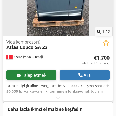
is 24/7 compressor service. ATLAS COPCO GA18VSD Screw
Compressor with Inverter 18.5kW 3.35m3/min 13bar
Technically sound, ready for operation.
1
/
2
Vida kompresörü
Atlas Copco
GA 22
€1.700
Knebel
2.639 km
Sabit fiyat KDV hariç
Talep etmek
Ara
Durum:
iyi (kullanılmış)
, Üretim yılı:
2005
, çalışma saatleri:
50.000 h
, Fonksiyonellik:
tamamen fonksiyonel
, toplam
ağırlık:
850 kg
, Donanım:
soğutmalı kurutucu
, 22 kW vidalı
kompresör, entegre soğutmalı kurutucu ile birlikte,
sökülmüş ama iyi durumda. Dcodpfxjzb Drxj Ab Tok
Daha fazla ikinci el makine keşfedin