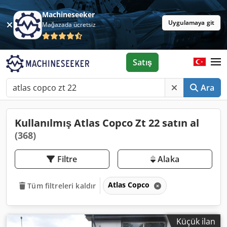
Machineseeker
Uygulamaya git
Mağazada ücretsiz
Satış
Ara
Kullanılmış Atlas Copco Zt 22 satın al
(368)
Filtre
Alaka
Atlas Copco
Tüm filtreleri kaldır
Küçük ilan