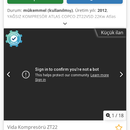
Durum:
mükemmel (kullanılmış)
, Üretim yılı:
2012
,
YAĞSIZ KOMPRESÖR ATLAS COPCO ZT22VSD 22Kw Atlas
Copco ZT22VSD yağsız spiral kompresör, frekans invertörlü
makine Teknik veriler: Kapasite: 3,38 m3/dk; 22 KW güçte
Küçük ilan
motor; 10 bar basınç; 2012 yılı Çalışma saati: 13.486h
Servis garantisi veriyoruz 31.500 PLN net 38.745 PLN brüt
Dsdpszb Ia Hjfx Ab Tsck Servis sağlıyoruz.
1
/
18
Vida Kompresörü ZT22