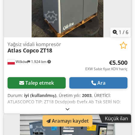
1
/
6
Yağsiz vi̇dali kompresör
Atlas Copco
ZT18
€5.500
Wilków
1.924 km
EXW Sabit fiyat KDV hariç
Talep etmek
Ara
Durum:
iyi (kullanılmış)
, Üretim yılı:
2003
, ÜRETİCİ:
ATLASCOPCO TIP: ZT18 Dcsdpjxxb Evefx Ab Tsk SERİ NO:
AII702327 YIL: 2003 GÜÇ (kW): 18,5 DEBİ (m3/dak): 2,51
BASINÇ (bar): 8,6
Küçük ilan
Aramayı kaydet