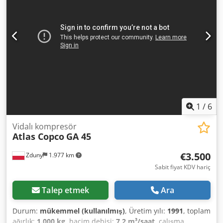
Giriş vanası VSD modülü Üretici kod: 8153336470 Cihazın
sizin için uygun olup olmadığından emin değilseniz, doğru
kompresörü bulamadıysanız, ARAYIN! Doğru cihaz seçimi
konusunda size tavsiyelerde bulunacağız. Sizleri tüm
tekliflerimizle tanışmaya davet ediyoruz.
1
/
6
Vidalı kompresör
Atlas Copco
GA 45
€3.500
Zduny
1.977 km
Sabit fiyat KDV hariç
Talep etmek
Ara
Durum:
mükemmel (kullanılmış)
, Üretim yılı:
1991
, toplam
ağırlık:
1.000 kg
, hacim debisi:
7,2 m³/saat
, çalışma