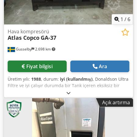
1
/
6
Hava kompresörü
Atlas Copco
GA-37
Gusselby
2.698 km
Fiyat bilgisi
Ara
Üretim yılı:
1988
, durum:
iyi (kullanılmış)
, Donaldson Ultra
Filtre ve iyi çalışır durumda bir Tank içeren eksiksiz bir
Atlas Copco hava kompresörü Dwodpehpx U Aefx Akasa
Açık artırma