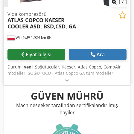
1
/
1
Vida kompresörü
ATLAS COPCO KAESER
COOLER
ASD, BSD,CSD, GA
Wilków
1.924 km
Fiyat bilgisi
Ara
Durum:
yeni
, Soğutucular, Kaeser, Atlas Copco, CompAir
modelleri SOĞUTUCU - Atlas Copco GA tüm modeller
SOĞUTUCU - KAESER tüm modeller YAĞ SOĞUTUCU
Djdpfox I E Ayox Akaswa
GÜVEN MÜHRÜ
Machineseeker tarafından sertifikalandırılmış
bayiler