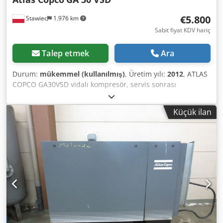
€5.800
Stawiec
1.976 km
Sabit fiyat KDV hariç
Talep etmek
Ara
Durum:
mükemmel (kullanılmış)
, Üretim yılı:
2012
, ATLAS
COPCO GA30VSD vidalı kompresör, servis sonrası
invertörlü makine Teknik Özellikler: Kapasite: 5,58 m3/dk;
30 kW motor; maksimum basınç: 13 bar; yıl: 2012; çalışma
Küçük ilan
saati: 11.816; Fiyat: 24.500 EUR net 30.135 EUR brüt
Kompresör tamamen çalışır durumda, kullanıma hazır,
garantili. Dsdpfjy S T Thjx Akaswa Servis hizmeti
sağlanmaktadır.