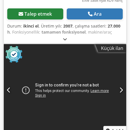
EXW Sabit fiyat KDV hariç
Talep etmek
Ara
Durum:
ikinci el
, Üretim yılı:
2007
, çalışma saatleri:
27.000
h
, Fonksiyonellik:
tamamen fonksiyonel
, makine/araç
numarası:
API454025
, Yağ enjeksiyonlu vidalı hava
kompresörü, entegre soğutmalı kurutucu ile birlikte Atlas
Küçük ilan
Copco, model GA 15 FF, 2007 model, seri numarası
API454025, yaklaşık 27.000 saat kullanılmış, Atlas Copco
Elektronikon II kontrol ünitesi ile birlikte Djdpfxozd Avao
Akaowa Cihaz 2022 yılından beri üretimde değil. Son bakım
2019 yazında / 23.460 saatte yapılmıştır Talep halinde
basınçlı hava tankı dahil edilebilir. Pmax 7,3 bar – 105 psi
Qv 43 l/s – 2,58 m³/dak Motor gücü 15 kW – 20 hp
Ambalajlama ve treylere yükleme fiyata dahildir, Incoterms
FOT