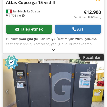
Atlas Copco
ga 15 vsd ff
€12.900
San Nicola La Strada
1.795 km
Sabit fiyat KDV hariç
Talep etmek
Ara
Durum:
yeni gibi (kullanılmış)
, Üretim yılı:
2025
, çalışma
saatleri:
2.000 h
, Komresör, yeni gibi durumda (demo
kompresör), sadece 2000 saat çalışmıştır. Resmi bayiiz.
Yeni liste fiyatı: 32.074 Euro. Dwsdszdf Iyspfx Akaja Başlıca
Küçük ilan
özellikler: Maksimum basınç: 10 bar Güç: 15 kW / 20 HP
Debi: 2940 l/dak