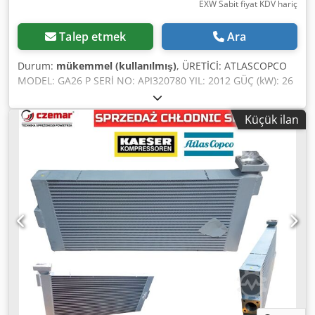
EXW Sabit fiyat KDV hariç
Talep etmek
Ara
Durum:
mükemmel (kullanılmış)
, ÜRETİCİ: ATLASCOPCO
MODEL: GA26 P SERİ NO: API320780 YIL: 2012 GÜÇ (kW): 26
Dsdpfsya Dudex Akaowa VERİM (m³/dak): 4,16 BASINÇ (bar):
10
Küçük ilan