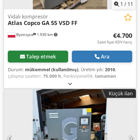
1
/
11
Vidalı kompresör
Atlas Copco
GA 55 VSD FF
€4.700
Bystrzyca
1.930 km
Sabit fiyat KDV hariç
Talep etmek
Ara
Durum:
mükemmel (kullanılmış)
, Üretim yılı:
2010
,
çalışma saatleri:
75.000 h
, Fonksiyonellik:
tamamen
fonksiyonel
, Dahili kurutucu ve frekans invertörlü 55 kW
kompresör. Çok iyi durumda. Servisten sonra. 3 ay garanti.
Küçük ilan
Dsdpfx Aksv Rmmmeaewa