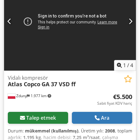
1
/
4
Vidalı kompresör
Atlas Copco
GA 37 VSD ff
€5.500
Zduny
1.977 km
Sabit fiyat KDV hariç
Talep etmek
Ara
Durum:
mükemmel (kullanılmış)
, Üretim yılı:
2008
, toplam
ağırlık:
1.195 kg
, hacim debisi:
7,25 m³/saat
, çalışma