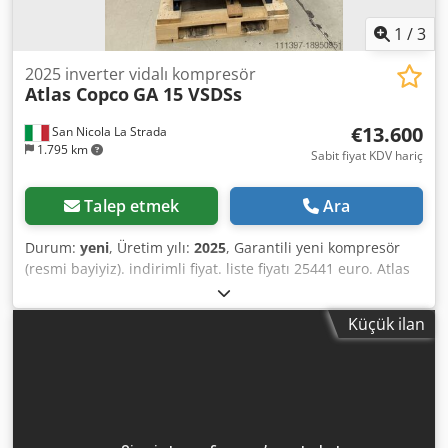
1
/
3
2025 inverter vidalı kompresör
Atlas Copco
GA 15 VSDSs
€13.600
San Nicola La Strada
1.795 km
Sabit fiyat KDV hariç
Talep etmek
Ara
Durum:
yeni
, Üretim yılı:
2025
, Garantili yeni kompresör
(resmi bayiyiz). indirimli fiyat. liste fiyatı 25441 euro. Atlas
Copco kurutucusu ile birleştirme imkanı (mevcut). Son
teknolojik model. temel özellikler: bar maksimum 10 Güç
Küçük ilan
15kw-20hp Djdewcm Hispfx Akaowa hava akışı litre7dk
3000 Detaylı teknik veri sayfası için benimle iletişime
geçmekten çekinmeyin.