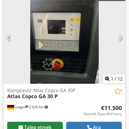
1
/
12
Kompresör Atlas Copco GA 30P
Atlas Copco GA 30 P
€11.500
Lingen
2.620 km
Pazarlık Fiyatı KDV hariç
Talep etmek
Ara