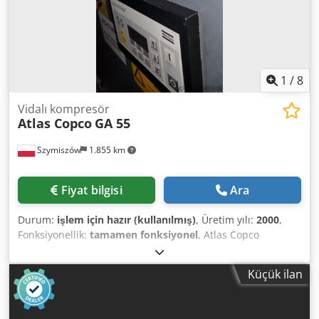
1
/
8
Vidalı kompresör
Atlas Copco
GA 55
Szymiszów
1.855 km
Fiyat bilgisi
Ara
Durum:
işlem için hazır (kullanılmış)
, Üretim yılı:
2000
,
Fonksiyonellik:
tamamen fonksiyonel
, Atlas Copco
kompresörleri sunuyoruz TİP GA 55 Basınç 10 bar Motor
gücü 55 kW 2000 yılında inşa edildi Belgeli kompresör
Küçük ilan
Ayrıca Atlas Copco, Kaeser ve Mahle'den diğer
kompresörleri de taşıyoruz Dwodpfowa Iz Aex Akaea