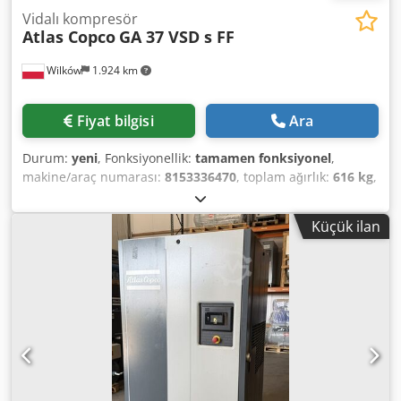
Vidalı kompresör
Atlas Copco
GA 37 VSD s FF
Wilków
1.924 km
Fiyat bilgisi
Ara
Durum:
yeni
, Fonksiyonellik:
tamamen fonksiyonel
,
makine/araç numarası:
8153336470
, toplam ağırlık:
616 kg
,
hacim debisi:
399 m³/saat
, basınç (min.):
4 bar
, basınç
(maks.):
13 bar
, gürültü seviyesi:
67 dB
, soğutma tipi:
hava
,
Küçük ilan
Donanım:
Tip plakası mevcut, dokümantasyon / kılavuz,
soğutmalı kurutucu
, 20 yılı aşkın süredir basınçlı hava
sektöründe uzmanlaşmış bir şirketiz. Şirketimizin sunduğu
profesyonel hizmet seviyesi ve yüksek kaliteli ürünler -
piyasada "kanıtlanmış" - sizinle başarılı bir işbirliğini
garanti eder. Dwodpjwlp Hdsfx Akaja YENİ vidalı
kompresör Atlas Copco GA37VSDs FF (dahili kurutuculu
değişken hız) sunuyoruz En son teknolojilere dayalı olarak
üretilen, daha fazla verimlilik ve performansa dönüşen