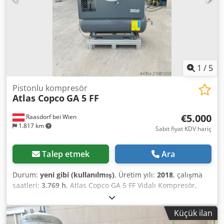
1
/
5
Pistonlu kompresör
Atlas Copco
GA 5 FF
€5.000
Raasdorf bei Wien
1.817 km
Sabit fiyat KDV hariç
Talep etmek
Ara
Durum:
yeni gibi (kullanılmış)
, Üretim yılı:
2018
, çalışma
saatleri:
3.769 h
, Atlas Copco GA 5 FF Vidalı Kompresör,
entegre kondenserli kurutucu dahil. Motor & Güç: Dedpfjy
T Icgjx Akaswa • Ana motor nominal gücü: 5,5 kW (7,5 HP) •
Küçük ilan
Motor verimliliği: Genellikle IE3 (koruma sınıfı IP55) • Voltaj