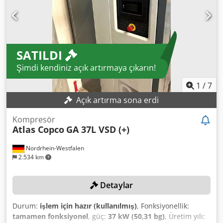
SATILDI
Şimdi kendiniz açık artırmaya çıkarın!
1
/
7
Açık artırma sona erdi
Kompresör
Atlas Copco
GA 37L VSD (+)
Nordrhein-Westfalen
2.534 km
Detaylar
Durum:
işlem için hazır (kullanılmış)
, Fonksiyonellik:
tamamen fonksiyonel
, güç:
37 kW (50,31 bg)
, Üretim yılı: