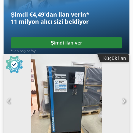
Şimdi €4,49'dan ilan verin
*
11 milyon alıcı
sizi bekliyor
Şimdi ilan ver
*ilan başına/ay
Küçük ilan