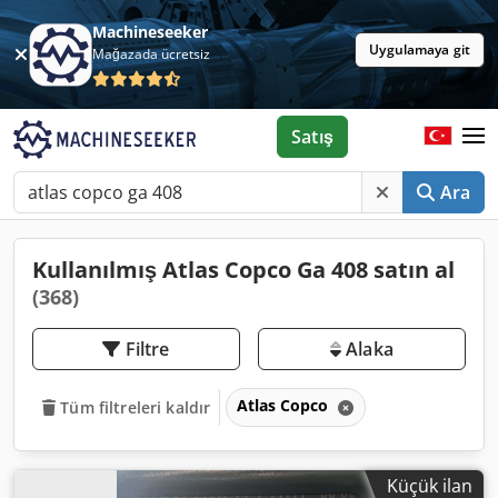
Machineseeker
Uygulamaya git
Mağazada ücretsiz
Satış
Ara
Kullanılmış Atlas Copco Ga 408 satın al
(368)
Filtre
Alaka
Atlas Copco
Tüm filtreleri kaldır
Küçük ilan