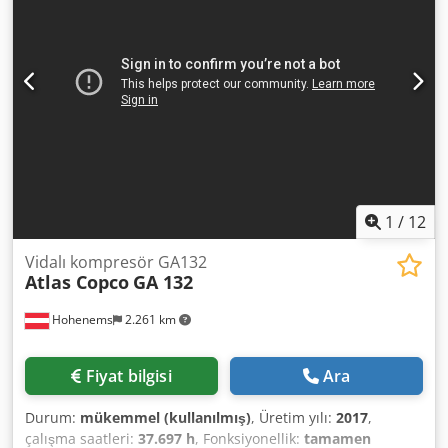
1
/
12
Vidalı kompresör GA132
Atlas Copco
GA 132
Hohenems
2.261 km
Fiyat bilgisi
Ara
Durum:
mükemmel (kullanılmış)
, Üretim yılı:
2017
,
çalışma saatleri:
37.697 h
, Fonksiyonellik:
tamamen