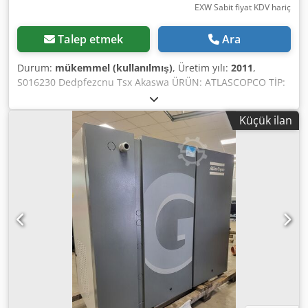
EXW Sabit fiyat KDV hariç
Talep etmek
Ara
Durum:
mükemmel (kullanılmış)
, Üretim yılı:
2011
,
S016230 Dedpfezcnu Tsx Akaswa ÜRÜN: ATLASCOPCO TİP:
GA75VSD S/N: API658180 YIL: 2011 GÜÇ (kW): 75 KAPASİTE
(m3/dak): 14,68 BASINÇ (bar): 13 ÇALIŞMA SAATİ
Küçük ilan
(BELGE/GENEL): FREKANS KONVERTÖRÜ: evet ENTEGRE
KURUTUCU: hayır ISI EŞANJÖRÜ: evet SOĞUTMA (HAVA/SU):
hava TANK ÜZERİNDE: hayır BELGE: hayır BAĞLANTI: 2 1/2
YENİ/KULLANILMIŞ: KULLANILMIŞ