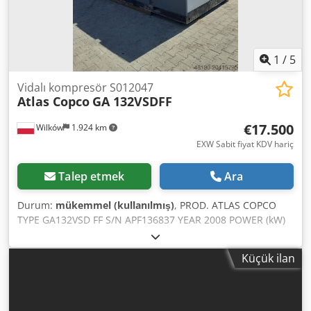
1
/
5
Vidalı kompresör S012047
Atlas Copco
GA 132VSDFF
€17.500
Wilków
1.924 km
EXW Sabit fiyat KDV hariç
Talep etmek
Ara
Durum:
mükemmel (kullanılmış)
, PROD. ATLAS COPCO
TYPE GA132VSD FF S/N APF136837 YEAR 2008 POWER (kW)
153 CAPACITY (m³/min) 22.9 m³/min - 381 l/s PRESSURE
(bar) 8.5 FREQUENCY INVERTER yes Dodpfxoxtblxs Akaewa
Küçük ilan
BUILT-IN DRYER yes HEAT EXCHANGER no COOLING
(AIR/WATER) air MOUNTED ON TANK no DOCUMENTATION
no CONNECTION 2 NEW/USED USED