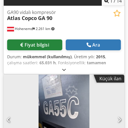
1
/
14
GA90 vidalı kompresör
Atlas Copco
GA 90
Hohenems
2.261 km
Fiyat bilgisi
Ara
Durum:
mükemmel (kullanılmış)
, Üretim yılı:
2015
,
çalışma saatleri:
65.031 h
, Fonksiyonellik:
tamamen
fonksiyonel
, Atlas Copco GA90 Vidalı Kompresör
Dwodpfxsy A Nwke Akaoa 90 kW 7,5 bar 16,87 m3/dak
Küçük ilan
Üretim yılı: 2015 Çalışma saati: 65.031