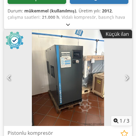
Durum:
mükemmel (kullanılmış)
, Üretim yılı:
2012
,
çalışma saatleri:
21.000 h
, Vidalı kompresör, basınçlı hava
tankı, kurutucu, yağ ayırıcı, Mühlheim an der Ruhr
lokasyonu Dwsdswr Nnbopfx Akaoa
Küçük ilan
1
/
3
Pistonlu kompresör