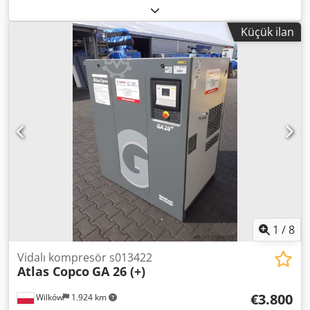
fonksiyonel
, Atlas Copco GA132 Vidalı Kompresör 132 kW
Dwsdoyym H Dopfx Akaoa 7,5 bar 25,40 m³/dak Üretim yılı:
Küçük ilan
2017 Çalışma saati: 37.697
1
/
8
Vidalı kompresör s013422
Atlas Copco
GA 26 (+)
€3.800
Wilków
1.924 km