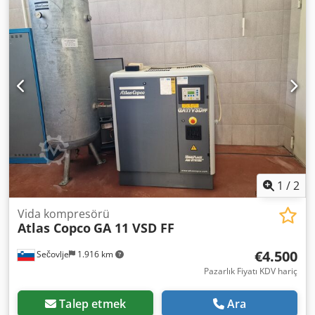
/ Frekans: 400 V / 50 Hz (3 faz) • Yol verme türü: Yıldız-
Üçgen Basınç ve çıkış miktarı: 7,5 bar 15,0 l/s (900 l/dak)
~54,0 m³/s 8,5 bar 13,2 l/s (792 l/dak) ~47,5 m³/s 10 bar
12,5 l/s (750 l/dak) ~45,0 m³/s 13 bar 8,4 l/s (504 l/dak)
~30,2 m³/s Tank hacmi: 270 l Entegre kondenserli
kurutucu: • Basınç çiğlenme noktası: +3 °C • Ek güç
tüketimi: yaklaşık 0,22 kW • Yoğuşma tahliyesi: Elektronik,
kayıpsız Gürültü Seviyesi & Ortam • Ses seviyesi: 60 ila 63
dB(A) (tam kaplamalı olması sayesinde çok sessiz, direkt
çalışma alanına yerleştirilebilir) • İzin verilen ortam
sıcaklığı: +1 °C ila +46 °C Boyutlar & Ağırlık: • Uzunluk x
Genişlik x Yükseklik: yaklaşık 1500 mm x 730 mm x 1710
mm • Ağırlık: yaklaşık 360 kg Kontrol: • Tip: Elektronikon
1
/
2
Çalışma saati: 1170 saat Üretim yılı: 2018 Fiyat: 5.000,-
Vida kompresörü
Atlas Copco
GA 11 VSD FF
€4.500
Sečovlje
1.916 km
Pazarlık Fiyatı KDV hariç
Talep etmek
Ara