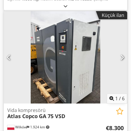
basıncı:
75 bar
, giriş voltajı:
400 V
, Vida kompresörü ATLAS
COPCO GA 45 Soğutmalı kurutucu ile Motor 45 kW Kapasite
Küçük ilan
7,20 m3/dak Basınç 7,5 bar Kompresör tamamen çalışır
durumda. Dwsdpfx Aksukvvaoaea
1
/
6
Vida kompresörü
Atlas Copco
GA 75 VSD
€8.300
Wilków
1.924 km