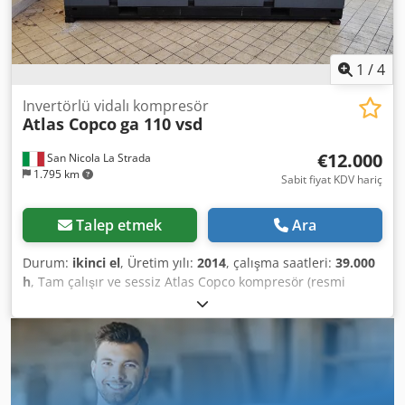
1
/
4
Invertörlü vidalı kompresör
Atlas Copco
ga 110 vsd
€12.000
San Nicola La Strada
1.795 km
Sabit fiyat KDV hariç
Talep etmek
Ara
Durum:
ikinci el
, Üretim yılı:
2014
, çalışma saatleri:
39.000
h
, Tam çalışır ve sessiz Atlas Copco kompresör (resmi
bayisiyiz). Dwjdpfszc Hmhsx Akaoa Ana özellikler:
Maksimum basınç: 10 bar Debi: 19.200 litre/dakika Güç:
110 kW / 150 HP