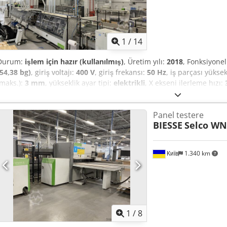
1
/
14
Durum:
işlem için hazır (kullanılmış)
, Üretim yılı:
2018
, Fonksiyonel
(54,38 bg)
, giriş voltajı:
400 V
, giriş frekansı:
50 Hz
, iş parçası yüksek
(maks.):
3 mm
, yükseklik ayar tipi:
elektrikli
, X ekseni ilerleme hızı:
dokümantasyon / kılavuz
, Biesse STREAM B MDS 2.0/15.0 Chodpfx 
Panel testere
BIESSE
Selco WN
Київ
1.340 km
1
/
8