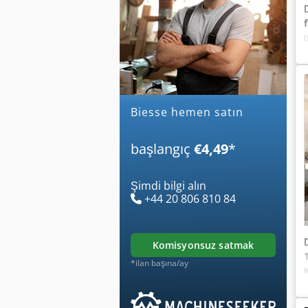
biesse hemen satın
başlangıç
€4,49
*
Şimdi bilgi alın
+44 20 806 810 84
komisyonsuz satmak
*ilan başına/ay