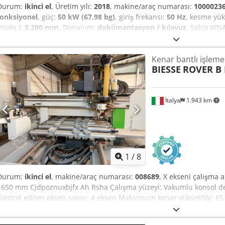
Durum:
ikinci el
, Üretim yılı:
2018
, makine/araç numarası:
1000023
fonksiyonel
, güç:
50 kW (67,98 bg)
, giriş frekansı:
50 Hz
, kesme yük
(maks.):
3.200 mm
, Donanım:
dokümantasyon / kılavuz
, Selco WN
Ahjzl T Hle Rea
Kenar bantlı işlem
BIESSE
ROVER B 
İtalya
1.943 km
1
/
8
Durum:
ikinci el
, makine/araç numarası:
008689
, X ekseni çalışma 
1650 mm Cjdpoznuxbjfx Ah Rsha Çalışma yüzeyi: Vakumlu konsol des
Kontrol edilen eksen sayısı: 4 eksen Maksimum kenar yüksekliği: 65
yuvaları sayısı: 22