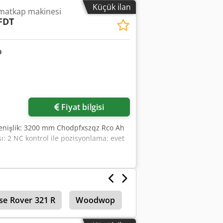
Küçük ilan
 matkap makinesi
FDT
Fiyat bilgisi
 genişlik: 3200 mm Chodpfxszqz Rco Ah
ı: 2 NC kontrol ile pozisyonlama: evet
se Rover 321 R
Woodwop
Venture
Morbidell