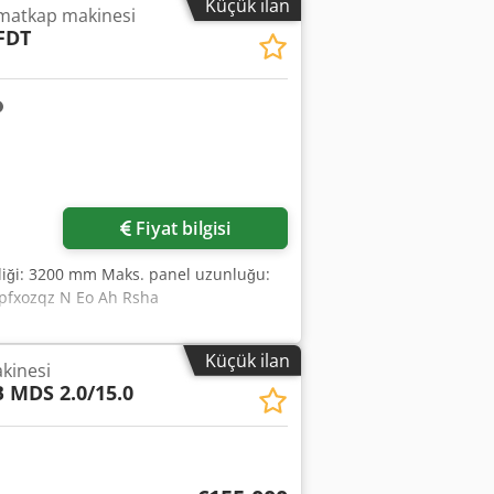
Küçük ilan
 matkap makinesi
FDT
Fiyat bilgisi
şliği: 3200 mm Maks. panel uzunluğu:
jdpfxozqz N Eo Ah Rsha
Küçük ilan
kinesi
 MDS 2.0/15.0