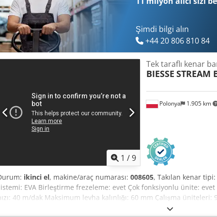
11 milyon alıcı
sizi b
Şimdi bilgi alın
+44 20 806 810 84
Tek taraflı kenar b
BIESSE
STREAM B
Polonya
1.905 km
1
/
9
Durum:
ikinci el
, makine/araç numarası:
008605
, Takılan kenar tipi
sistemi: EVA Birleştirme frezeleme: evet Çok fonksiyonlu ünite: evet 
hızı: 40 m/dak Maksimum levha kalınlığı: 60 mm Çalışma üniteleri: