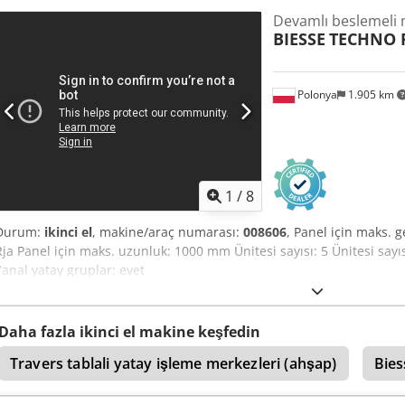
Devamlı beslemeli
BIESSE
TECHNO 
Polonya
1.905 km
1
/
8
Durum:
ikinci el
, makine/araç numarası:
008606
, Panel için maks.
Rja Panel için maks. uzunluk: 1000 mm Ünitesi sayısı: 5 Ünitesi sayıs
Yanal yatay gruplar: evet
Daha fazla ikinci el makine keşfedin
Travers tablali yatay işleme merkezleri (ahşap)
Bies