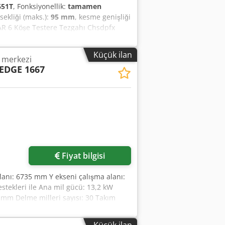
651T
, Fonksiyonellik:
tamamen
sekliği (maks.):
95 mm
, kesme genişliği
AR 6 Köşe Testere Tezgahı Chsdpfx
Küçük ilan
e merkezi
EDGE 1667
Fiyat bilgisi
alanı: 6735 mm Y ekseni çalışma alanı:
tekleri ile Ana mil gücü: 13,2 kW
 mm Delme milleri sayısı: 30 Takım