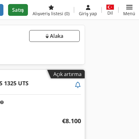
Satış
Dil
Alışveriş listesi
(0)
Giriş yap
Menü
Alaka
Açık artırma
S 1325 UTS
€8.100