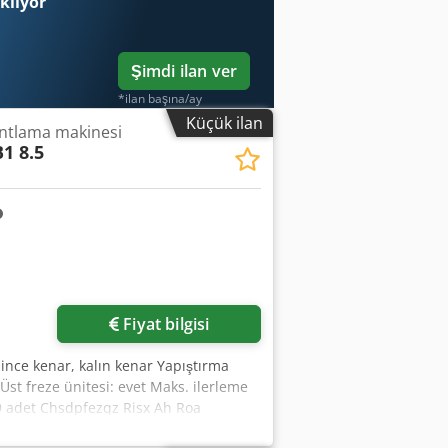
ekliyor
Şimdi ilan ver
*ilan başına/ay
Küçük ilan
antlama makinesi
1 8.5
Fiyat bilgisi
: ince kenar, kalın kenar Yapıştırma
Üst freze ünitesi: evet Maks. ilerleme
 9 adet Chsdpfezqz Risx Ah Roa