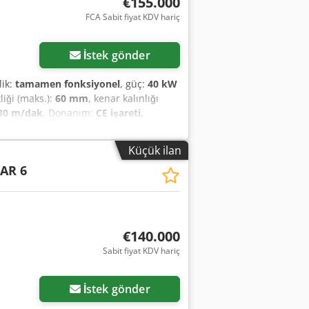
€155.000
FCA Sabit fiyat KDV hariç
İstek gönder
lik:
tamamen fonksiyonel
, güç:
40 kW
liği (maks.):
60 mm
, kenar kalınlığı
30 m/dak
, Donanım:
CE işareti,
Ahsyu S Iuj Roa
Küçük ilan
AR 6
€140.000
Sabit fiyat KDV hariç
İstek gönder