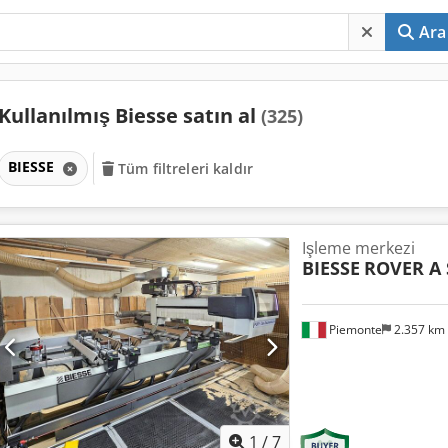
Ara
Kullanılmış Biesse satın al
(325)
BIESSE
Tüm filtreleri kaldır
Işleme merkezi
BIESSE
ROVER A 
Piemonte
2.357 km
1
/
7