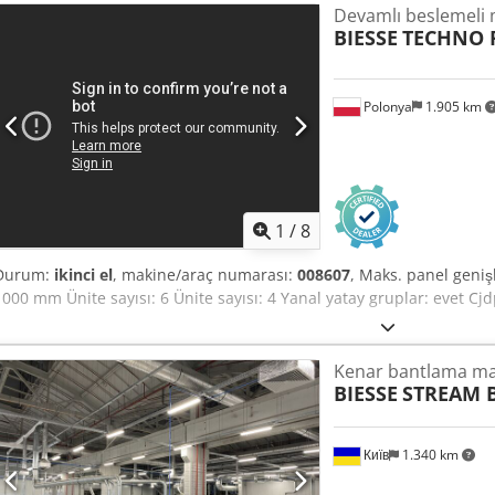
Devamlı beslemeli
BIESSE
TECHNO 
Polonya
1.905 km
1
/
8
Durum:
ikinci el
, makine/araç numarası:
008607
, Maks. panel geni
1000 mm Ünite sayısı: 6 Ünite sayısı: 4 Yanal yatay gruplar: evet C
Kenar bantlama ma
BIESSE
STREAM B
Київ
1.340 km