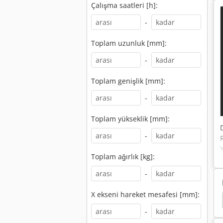
Çalışma saatleri [h]:
-
Toplam uzunluk [mm]:
-
Toplam genişlik [mm]:
-
Toplam yükseklik [mm]:
-
Toplam ağırlık [kg]:
-
X ekseni hareket mesafesi [mm]:
tlama Makinesi
Bantlama Makinesi
Bantlama
-