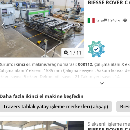
BIESSE
ROVER C 
İtalya
1.943 km
1
/
11
Durum:
ikinci el
, makine/araç numarası:
008112
, Çalışma alanı X 
Çalışma alanı Y ekseni: 1535 mm Çalışma seviyesi: Vakum konsol des
eksen sayısı: 5 eksen Delme mili sayısı: 21 Takım yeri sayısı: 14
Daha fazla ikinci el makine keşfedin
Travers tablali yatay işleme merkezleri (ahşap)
Bies
5 eksenli işleme me
BIESSE
ROVER C 