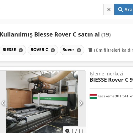
Ara
Kullanılmış Biesse Rover C satın al
(19)
BIESSE
ROVER C
Rover
Tüm filtreleri kaldı
Işleme merkezi
BIESSE
Rover C 9
Kecskemét
1.541 
1
/
11