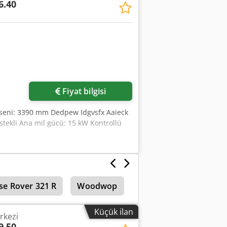
6.40
Fiyat bilgisi
ekseni: 3390 mm Dedpew Idgvsfx Aaieck
tekli Ana mil gücü: 15 kW Kontrollü
se Rover 321 R
Woodwop
Venture
Weeke
Küçük ilan
rkezi
9.50