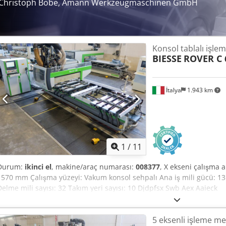
Christoph Bobe, Amann Werkzeugmaschinen GmbH
Konsol tablalı işle
BIESSE
ROVER C 
İtalya
1.943 km
1
/
11
Durum:
ikinci el
, makine/araç numarası:
008377
, X ekseni çalışma 
1570 mm Çalışma yüzeyi: Vakum konsol sehpalı Ana iş mili gücü: 13 
Delme mili sayısı: 32 Takım yeri sayısı: 10 Djdpfsx Swb Aex Aaieck
5 eksenli işleme me