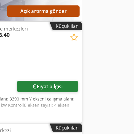
Açık artırma gönder
Küçük ilan
me merkezleri
6.40
Fiyat bilgisi
alanı: 3390 mm Y ekseni çalışma alanı:
kW Kontrollü eksen sayısı: 4 eksen
Küçük ilan
rkezi