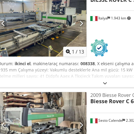
İtalya
1.943 km
1
/
13
Durum:
ikinci el
, makine/araç numarası:
008338
, X ekseni çalışma 
1935 mm Çalışma yüzeyi: Vakumlu desteklerle Ana mil gücü: 15 kW K
Delme milleri sayısı: 41 Djdpfx Aaex A Tkxjieck Takım yuvaları sayısı
2009 Biesse Rover 
Biesse
Rover C 6
Sesto Calende
2.30