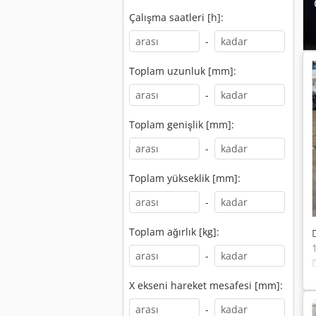
Çalışma saatleri [h]:
-
Toplam uzunluk [mm]:
-
Toplam genişlik [mm]:
-
Toplam yükseklik [mm]:
-
Toplam ağırlık [kg]:
-
X ekseni hareket mesafesi [mm]:
-