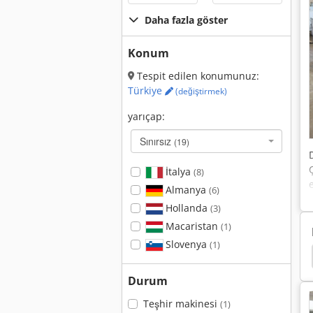
Daha fazla göster
Konum
Tespit edilen konumunuz:
Türkiye
(değiştirmek)
yarıçap:
Sınırsız
(19)
İtalya
(8)
Almanya
(6)
Hollanda
(3)
Macaristan
(1)
Slovenya
(1)
c Weeke
Biesse Rover 321 R
Cnc Yatay Işleme
Durum
Teşhir makinesi
(1)