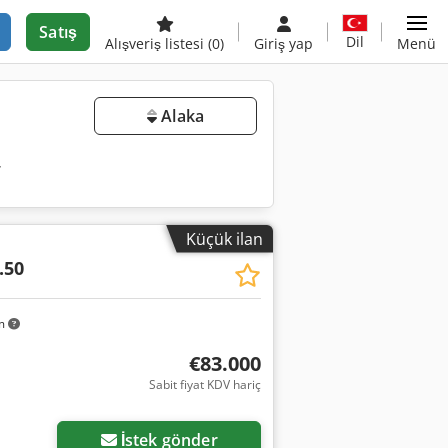
Satış
Dil
Alışveriş listesi
(0)
Giriş yap
Menü
Alaka
r
Küçük ilan
.50
km
€83.000
Sabit fiyat KDV hariç
İstek gönder