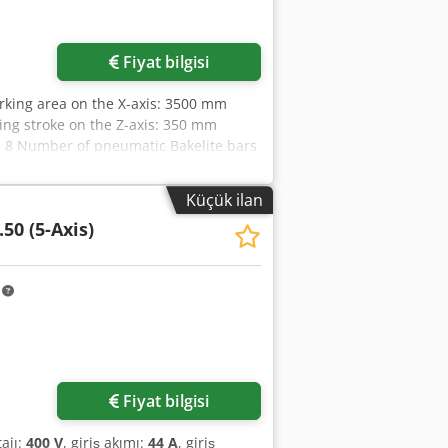
Fiyat bilgisi
orking area on the X-axis: 3500 mm
ng stroke on the Z-axis: 350 mm
: 8 Number of pneumatic Bakelite bars
vacuum seals to secure the panel
), with automatic tool changer, HSK
Küçük ilan
-position chain tool change system –
.50 (5-Axis)
and horizontal spindles, consisting of:
6 horizontal spindles in X - 4 horizontal
 - Carpet-style front guard and safety
m
ized conveyor belt - Conditioning
um pump 250 m³/h TECHNICAL DETAILS
Fiyat bilgisi
tajı:
400 V
, giriş akımı:
44 A
, giriş