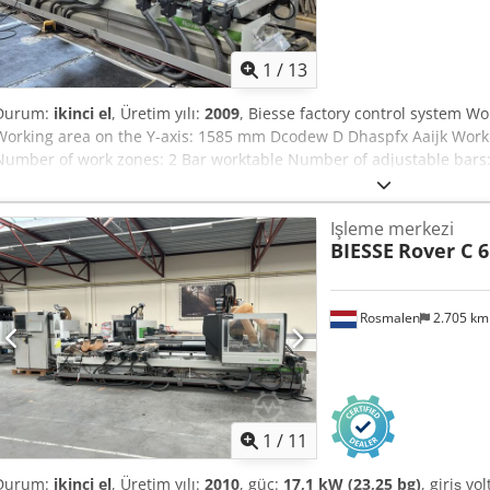
1
/
13
Durum:
ikinci el
, Üretim yılı:
2009
, Biesse factory control system W
Working area on the Y-axis: 1585 mm Dcodew D Dhaspfx Aaijk Worki
Number of work zones: 2 Bar worktable Number of adjustable bars
for panel lifting: 4 3 adjustable vacuum suction cups per bar with 
during machining Number of 4-axis vertical electrospindles (Vector
Işleme merkezi
taper 10-position rotary tool change system on the working head 24
BIESSE
Rover C 6
located at the rear of the chain machine Drilling head with vertical 
- 12 vertical spindles in X - 12 vertical spindles in Y configuration - 
spindles in Y configuration - 1 independent sawblade for X-grooving
Rosmalen
2.705 k
system - Perimeter safety fencing - Chip removal system with motor
system for cooling and cleaning the machine control unit - Vacu
TO BE VERIFIED
1
/
11
Durum:
ikinci el
, Üretim yılı:
2010
, güç:
17,1 kW (23,25 bg)
, giriş vol