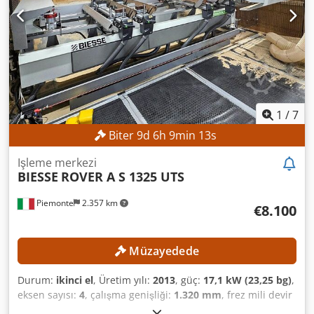
1
/
7
Biter
9
d
6
h
9
min
11
s
Işleme merkezi
BIESSE
ROVER A S 1325 UTS
Piemonte
2.357 km
€8.100
Müzayedede
Durum:
ikinci el
, Üretim yılı:
2013
, güç:
17,1 kW (23,25 bg)
,
eksen sayısı:
4
, çalışma genişliği:
1.320 mm
, frez mili devir
hızı (maks.):
24.000 dev/dak
, çalışma uzunluğu:
2.500 mm
,