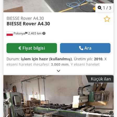
1
/
3
BIESSE Rover A4.30
BIESSE
Rover A4.30
Polonya
2.465 km
Fiyat bilgisi
Ara
Durum:
işlem için hazır (kullanılmış)
, Üretim yılı:
2010
, X
ekseni hareket mesafesi:
3.060 mm
, Y ekseni hareket
mesafesi:
1.320 mm
, Z ekseni hareket mesafesi:
150 mm
,
eksen sayısı:
5
, Bu 5 eksenli BIESSE Rover A4.30 makinesi
Küçük ilan
2010 yılında üretilmiştir. X ekseninde 3.060 mm ve Y
ekseninde 1.320 mm çalışma alanına sahip olup, 12 kW
gücünde hava soğutmalı bir elektrospindle ile
donatılmıştır. Makine, BIESSEWORKS ile gelişmiş
programlama özelliğine ve 10 konumlu döner takım
değiştiriciye sahiptir. Yüksek kaliteli CNC ahşap işleme
kapasitesi arıyorsanız, satışa sunduğumuz BIESSE Rover