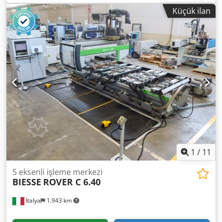
Kontrollü eksen sayısı: 4 eksen Dodpfx Adsy Nkrveiewa
Küçük ilan
Delme mili sayısı: 40 Takım yeri sayısı: 30
1
/
11
5 eksenli işleme merkezi
BIESSE
ROVER C 6.40
İtalya
1.943 km