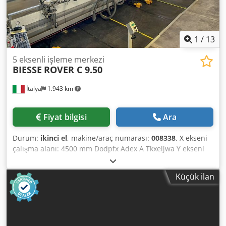
1
/
13
5 eksenli işleme merkezi
BIESSE
ROVER C 9.50
İtalya
1.943 km
Fiyat bilgisi
Ara
Durum:
ikinci el
, makine/araç numarası:
008338
, X ekseni
çalışma alanı: 4500 mm Dodpfx Adex A Tkxeijwa Y ekseni
çalışma alanı: 1935 mm Çalışma yüzeyi: Vakumlu
desteklerle Ana mil gücü: 15 kW Kontrol edilen eksen
Küçük ilan
sayısı: 5 eksen Delme milleri sayısı: 41 Takım yuvaları
sayısı: 37