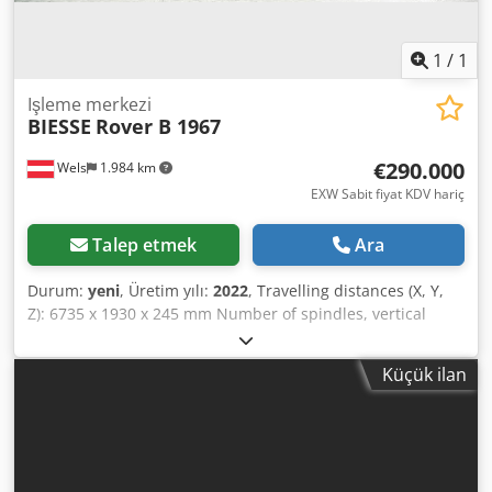
1
/
1
Işleme merkezi
BIESSE
Rover B 1967
€290.000
Wels
1.984 km
EXW Sabit fiyat KDV hariç
Talep etmek
Ara
Durum:
yeni
, Üretim yılı:
2022
, Travelling distances (X, Y,
Z): 6735 x 1930 x 245 mm Number of spindles, vertical
drilling head: 0 pcs Number of spindles, horizontal drilling
head: 0 pcs Number of tools: 39 pcs Extraction port
Küçük ilan
diameter: 2x 250 mm Number of milling units: 2 pcs Year
of manufacture: 2022 Speed: 18,000 / 24,000 rpm
Compressed air connection: 7 bar Motor power: 16.5 / 19.2
kW Pump capacity: 250 m³/h Control: BH660 CNC
Machining Center BIESSE Rover B 1967 - BRAND NEW /