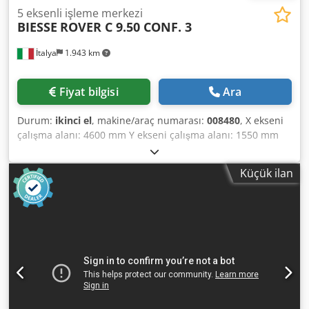
5 eksenli işleme merkezi
BIESSE
ROVER C 9.50 CONF. 3
İtalya
1.943 km
Fiyat bilgisi
Ara
Durum:
ikinci el
, makine/araç numarası:
008480
, X ekseni
çalışma alanı: 4600 mm Y ekseni çalışma alanı: 1550 mm
Çalışma yüzeyi: Vakumlu konsol destekleriyle Dsdpfx Adsy
Edqkjiowa Ana mil gücü: 15 KW Kontrol edilen eksen sayısı:
Küçük ilan
5 eksen Delme milleri sayısı: 31 Takım yuvaları sayısı: 58