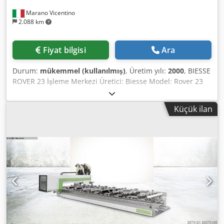
Marano Vicentino
2.088 km
Fiyat bilgisi
Ara
Durum:
mükemmel (kullanılmış)
, Üretim yılı:
2000
, BIESSE
ROVER 23 İşleme Merkezi Üretici: Biesse Model: Rover 23
Açıklama: CNI XNC kontrol sistemi X ekseni çalışma alanı:
2900 mm Y ekseni çalışma alanı: 1300 mm Z ekseni çalışma
Küçük ilan
stroku: 140 mm 4. Eksen: C ekseni 6 adet hareketli konsol
ve vakum mengenesi olan masa Dwodpfx Adjzrg Uisioa 1
adet dikey elektro mil (7,8 kW, 24.000 dev/dak) ve otomatik
takım değiştirici, takım tutucu ISO 30 8 yuvalı otomatik
takım değiştirme sistemi – işleme kafasına monte Delme
kafası aşağıdaki özelliklerle donatılmıştır: - 10 adet dikey
mil (Z ekseni) - 4 adet yatay mil (X ekseni) - 2 adet yatay mil
(Y ekseni) Ön bölgede basma matı olan güvenlik sistemi
Vakum pompası 250 m³/saat MÜKEMMEL DURUMDA –
HALA SAHİBİNİN ATÖLYESİNDE Üretim yılı: 2000 (CE
sertifikalı)