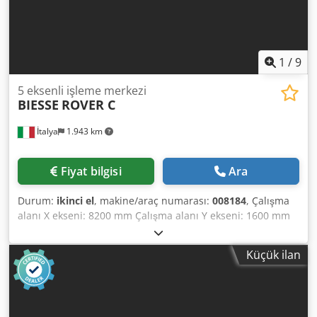
1
/
9
5 eksenli işleme merkezi
BIESSE
ROVER C
İtalya
1.943 km
Fiyat bilgisi
Ara
Durum:
ikinci el
, makine/araç numarası:
008184
, Çalışma
alanı X ekseni: 8200 mm Çalışma alanı Y ekseni: 1600 mm
Çalışma yüzeyi: Vakumlu konsol sehpalı Dedpfx Adsyxmv
Njiswa Ana mil gücü: 13 kW Kontrol edilen eksen sayısı: 5
Küçük ilan
eksen Takım magazin yuvası sayısı: 22