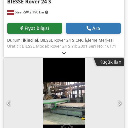
BIESSE Rover
24 S
Strenči
2.190 km
Fiyat bilgisi
Ara
Durum:
ikinci el
, BIESSE Rover 24 S CNC İşleme Merkezi
Üretici: BIESSE Model: Rover 24 S Yıl: 2001 Seri No: 16171
Güç kaynağı: 230 V Güç: 20 kW Nominal akım: 59 A Frekans:
50 Hz Hava basıncı: 6,5–7,5 bar Gerekli hava akışı: 30 m/s
Küçük ilan
Dodpfx Adjzrv Hbsijwa Ağırlık: 3.450 kg Makinenin bakıma
ve onarıma ihtiyacı vardır.