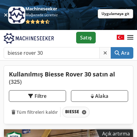
Machineseeker
Uygulamaya git
Mağazada ücretsiz
Satış
Ara
Kullanılmış Biesse Rover 30 satın al
(325)
Filtre
Alaka
BIESSE
Tüm filtreleri kaldır
Açık artırma