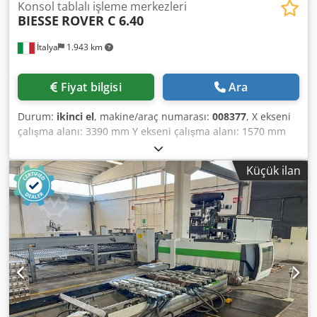
Konsol tablalı işleme merkezleri
BIESSE
ROVER C 6.40
İtalya
1.943 km
Fiyat bilgisi
Ara
Durum:
ikinci el
, makine/araç numarası:
008377
, X ekseni
çalışma alanı: 3390 mm Y ekseni çalışma alanı: 1570 mm
Çalışma yüzeyi: Vakum konsol sehpalı Dwedpfx Adsx Swb
Aoija Ana iş mili gücü: 13 kW Kontrollü eksen sayısı: 4
Küçük ilan
eksen Delme mili sayısı: 32 Takım yeri sayısı: 10