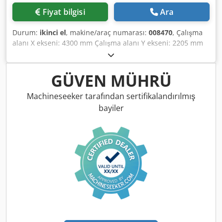
Fiyat bilgisi
Ara
Durum:
ikinci el
, makine/araç numarası:
008470
, Çalışma
alanı X ekseni: 4300 mm Çalışma alanı Y ekseni: 2205 mm
Çalışma yüzeyi: nesting tablası Ana mil gücü: 13 KW
Kontrollü eksen sayısı: 5 eksen Dwjdpfx Adeyzyrvoiea
Delme mil sayısı: 46 Takım yeri sayısı: 22
GÜVEN MÜHRÜ
Machineseeker tarafından sertifikalandırılmış
bayiler