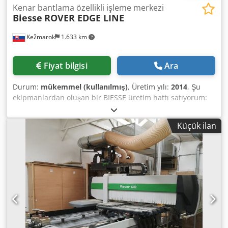
Kenar bantlama özellikli işleme merkezi
Biesse
ROVER EDGE LINE
Kežmarok
1.633 km
Fiyat bilgisi
Ara
Durum:
mükemmel (kullanılmış)
, Üretim yılı:
2014
, Şu
ekipmanlardan oluşan bir BIESSE üretim hattı satıyorum:
Biesse Winner WRT, 1 kanallı yükleme istasyonu Biesse,
hatalı parçaları kontrol etme istasyonu Biesse Edge 1,
Küçük ilan
şekillendirilmiş parçaların kenar kaplama istasyonu (parça
işleme ile birlikte) Dwedpfxsznfd Uo Adisa Biesse Edge 2,
şekillendirilmiş parçaların kenar kaplama istasyonu Biesse
Edge 3, şekillendirilmiş parçaların işleme istasyonu Biesse
Edge 4, şekillendirilmiş parçaların işleme istasyonu (çift
delik ve aksesuar yuvası ile) Wandres temizleme ünitesi
Biesse Winner WRT, istifleme ile birlikte 1 kanallı boşaltma
istasyonu Üretim yılı 2014. Durumu çok iyi. Hemen teslim
edilebilir. İstenirse çalışma ortamında incelenebilir. Kendi
parçalarınız için kullanıma uygundur. Daha fazla fotoğraf