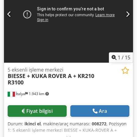
1
/
15
5 eksenli işleme merkezi
BIESSE + KUKA
ROVER A + KR210
R3100
İtalya
1.943 km
Fiyat bilgisi
Ara
Durum:
ikinci el
, makine/araç numarası:
008272
, Pozisyon
1: 5 eksenli işleme merkezi BIESSE + KUKA-ROVER A +
KR210 R3100 Pozisyon 2: Robot BIESSE + KUKA-ROVER A +