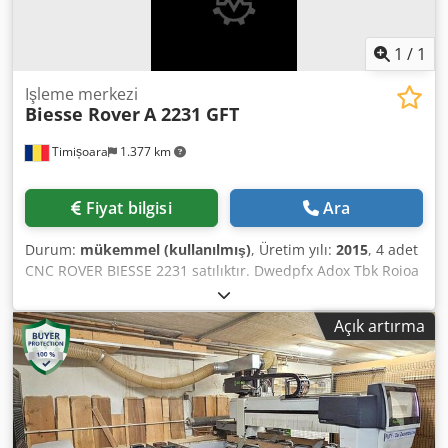
1
/
1
Işleme merkezi
Biesse Rover
A 2231 GFT
Timișoara
1.377 km
Fiyat bilgisi
Ara
Durum:
mükemmel (kullanılmış)
, Üretim yılı:
2015
, 4 adet
CNC ROVER BIESSE 2231 satılıktır. Dwedpfx Adox Tbk Roioa
Üretim yılları: 2013, 2014, 2015, 2016. Çok iyi
durumdadırlar.
Açık artırma