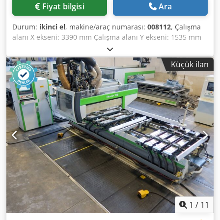
Fiyat bilgisi
Ara
Durum:
ikinci el
, makine/araç numarası:
008112
, Çalışma
alanı X ekseni: 3390 mm Çalışma alanı Y ekseni: 1535 mm
Çalışma seviyesi: Vakum konsol destekli Ana mil gücü: 15
kW Kontrollü eksen sayısı: 5 eksen Delme mili sayısı: 21
Küçük ilan
Takım yeri sayısı: 14 Dwsdpfx Adow Idgvoisa
1
/
11