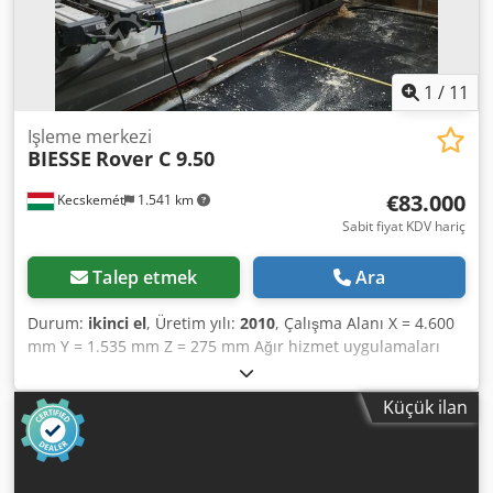
ve detay için lütfen talepte bulunun.
1
/
11
Işleme merkezi
BIESSE
Rover C 9.50
€83.000
Kecskemét
1.541 km
Sabit fiyat KDV hariç
Talep etmek
Ara
Durum:
ikinci el
, Üretim yılı:
2010
, Çalışma Alanı X = 4.600
mm Y = 1.535 mm Z = 275 mm Ağır hizmet uygulamaları
için tasarlanmış olup, büyük ahşap parçaların ve yapısal
ahşap malzemelerin işlenmesi için idealdir. 5 eksenli
Küçük ilan
kontrol edilen işleme başlığı, karmaşık üç boyutlu iş
parçalarının üretilmesini sağlar. • Merkezi yağlama sistemi
• Masaüstü bilgisayar o Intel Celeron D CPU 2,66 GHz veya
daha yüksek o 512 MB RAM o 40 GB sabit disk o 15" LCD