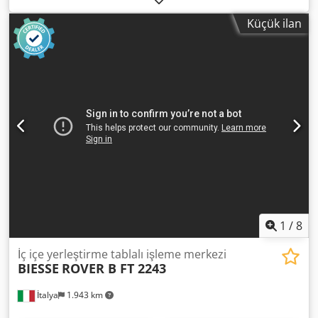
KR210 R3100 Dwsdsx A Tfvspfx Adioa
Küçük ilan
1
/
8
İç içe yerleştirme tablalı işleme merkezi
BIESSE
ROVER B FT 2243
İtalya
1.943 km