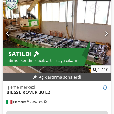
SATILDI
Şimdi kendiniz açık artırmaya çıkarın!
1
/
10
Açık artırma sona erdi
Işleme merkezi
BIESSE ROVER
30 L2
Piemonte
2.357 km