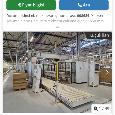
kW EKİPMAN CE işareti Güvenlik sensörlü işleme üniteleri
Fiyat bilgisi
Ara
için koruma yapısı Güvenlik sistemi: Ön güvenlik matları
Parçanın sabitlenmesi için 4 adet vantuzlu konsol Üst
Durum:
ikinci el
, makine/araç numarası:
008689
, X ekseni
kısımda 1 adet delme ünitesi Üst kısımda 1 adet freze mili
çalışma alanı: 6735 mm Y ekseni çalışma alanı: 1650 mm
X yönünde oluklar için üst kısımda 1 adet sabit oluk ünitesi
Çalışma yüzeyi: Vakumlu konsol destekleri ile
Arka kısımda 12 yuvalı 1 adet takım magazini Yan kısımda
Dwsdpfjznuxbsx Adisa Ana mil gücü: 13,2 kW Kontrol
10 yuvalı 1 adet takım magazini 1 adet vaküm pompası Ön
Küçük ilan
edilen eksen sayısı: 4 eksen Maksimum kenar yüksekliği: 65
güvenlik matları Makine, fotoğraflarla belgelenmiş ve
mm Delme milleri sayısı: 30 Takım yuvaları sayısı: 22
teknik/ticari belgelerle desteklenmiş, tanımlayıcı özelliklere
sahip olarak, mevcut ve yasal durumuyla ("görüldüğü ve
beğenildiği gibi") satılır ve teslim edilir. Alıcının, makineyi
teslim almadan önce inceleme hakkı vardır ve kurulum,
sabitleme ve makinenin nihai kullanım yerinde kullanımı
ile ilgili sorumluluğu üstlenir. Harici Referans: 8359
1
/
49