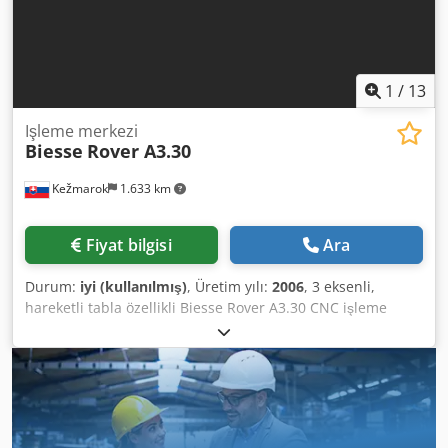
1
/
13
Işleme merkezi
Biesse
Rover A3.30
Kežmarok
1.633 km
Fiyat bilgisi
Ara
Durum:
iyi (kullanılmış)
, Üretim yılı:
2006
, 3 eksenli,
hareketli tabla özellikli Biesse Rover A3.30 CNC işleme
merkezini satıyorum. Üretim yılı 2006. Konfigürasyon: 3
eksenli ana mil HSD Tepe kısmında 14 pozisyonlu ISO30
takım magazini 1 adet oluklu testere, X ekseni Delik kafası,
14+4+2 delik mili Kullanılabilir çalışma alanı 3130x1250
mm. 2 çalışma alanı, 4 sabitleme bölgesi Uniclamp sistemi
dahildir. Otomatik merkezi yağlama sistemi