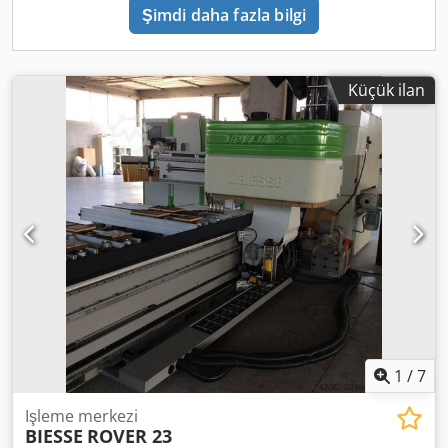
Şimdi daha fazla bilgi
Küçük ilan
1
/
7
Işleme merkezi
BIESSE
ROVER 23