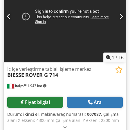
1
/
16
İç içe yerleştirme tablalı işleme merkezi
BIESSE
ROVER G 714
İtalya
1.943 km
Fiyat bilgisi
Ara
Durum:
ikinci el
, makine/araç numarası:
007087
, Çalışma
alanı X ekseni: 4300 mm Çalışma alanı Y ekseni: 2200 mm
Çalışma tablası: nesting masası Ana mil gücü: 12 kW