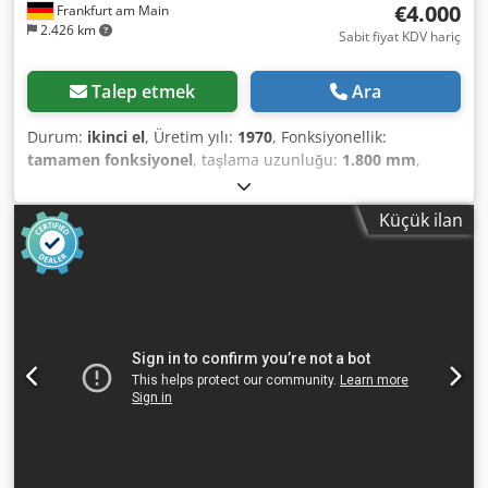
€4.000
Frankfurt am Main
2.426 km
Sabit fiyat KDV hariç
Talep etmek
Ara
Durum:
ikinci el
, Üretim yılı:
1970
, Fonksiyonellik:
tamamen fonksiyonel
, taşlama uzunluğu:
1.800 mm
,
taşlama genişliği:
400 mm
, masa uzunluğu:
1.350 mm
,
masa genişliği:
350 mm
, !!!YERİNDE SATIŞ D-74219
Küçük ilan
MÖCKMÜHL Düz yüzey taşlama makinesi BLOHM HFS 12
Üretim yılı: 1970 Taşlama uzunluğu: 1800mm Taşlama
genişliği: 400mm Manyetik tabla boyutu: 1.350x350mm
Aksesuarlar: KSS soğutma sistemi Dodpfxszamf Es Aqgjkr
Çeşitli taşlama diskleri Makine çalışır durumda olup,
istenildiği zaman elektrik bağlantısı altında görülebilir.