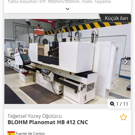
Tabla boyutları X/Y: 900mm/300mm, maks. taşlama
uzunluğu: 900mm, maks. taşlama genişliği: 350mm, tabla-
mil merkezi arası maks. mesafe: 575mm, maks. tabla yükü:
Küçük ilan
670kg, maks. tabla boyuna/enine hareketi: 859mm/300mm,
taşlama mili devir hızı: 2800d/dk, taşlama taşı dış çapı
min./maks.: 400mm/165mm, 400mm için delik çapı:
127mm. Makine boyutları X/Y: yaklaşık 1100mm/1100mm,
ağırlık: yaklaşık 3100kg. Dokümantasyon mevcut. Yerinde
inceleme mümkündür. Dkodpfx Aox Tul Ueqgor
1
/
11
Teğetsel Yüzey Öğütücü
BLOHM
Planomat HB 412 CNC
Fuente de Cantos