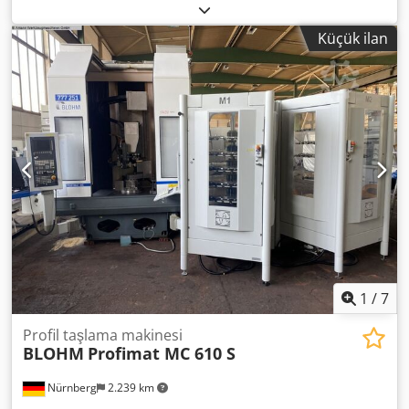
Planomat 408 Üretim yılı: 1997 Teknik veriler: Taşlama
uzunluğu: 800 mm Taşlama genişliği: 400 mm Manyetik
Küçük ilan
tabla: 800 x 400 mm Taşlama taşı çapı: 400 mm Taşlama
taşı genişliği: 80 mm Makine ağırlığı: yaklaşık 4,5 ton
Boyutlar (U x G x Y): yaklaşık 3200 x 2300 x 2200 mm Bant
filtrasyon sistemi ile donatılmıştır. Dkjdpfx Ajxr Dzgjqger
1
/
7
Profil taşlama makinesi
BLOHM
Profimat MC 610 S
Nürnberg
2.239 km