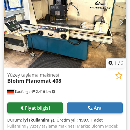
2.960 mm
, gereken genişlik:
3.200 mm
, kullanılmış yüzey
taşlama makinesi Çok iyi bakımlı durumda Dksdjy Ry
Dqspfx Aqgsr
1
/
3
Yüzey taşlama makinesi
Blohm
Planomat 408
Kaufungen
2.416 km
Fiyat bilgisi
Ara
Durum:
iyi (kullanılmış)
, Üretim yılı:
1997
, 1 adet
kullanılmış yüzey taşlama makinesi Marka: Blohm Model: