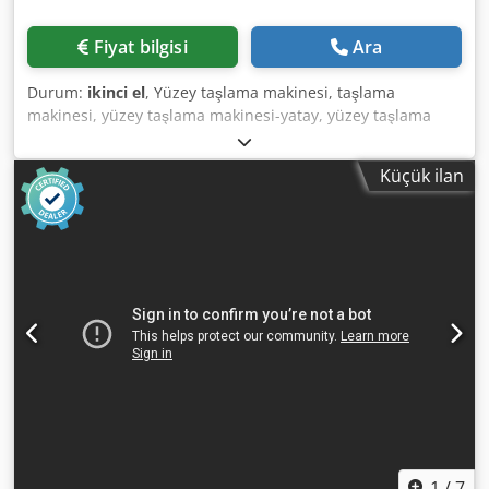
Fiyat bilgisi
Ara
Durum:
ikinci el
, Yüzey taşlama makinesi, taşlama
makinesi, yüzey taşlama makinesi-yatay, yüzey taşlama
makinesi, manyetik taşlama makinesi, takım taşlama
makinesi -Üretici: Blohm, yüzey taşlama makinesi-yatay
Küçük ilan
Dodpfx Aqst N Adbogekr -Masa boyutu: 770 x 140 mm,
döner -Hareket: x 490 mm / y 200 mm / z 220 mm -
Boyutlar: 1030/870/H1510 mm -Toplam ağırlık: 403 kg
1
/
7