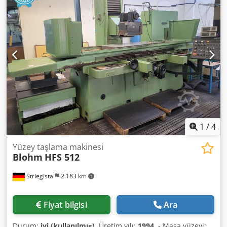
1
/
4
Yüzey taşlama makinesi
Blohm
HFS 512
Striegistal
2.183 km
Fiyat bilgisi
Ara
Durum:
iyi (kullanılmış)
, Üretim yılı:
1994
, - Masa yüzeyi: