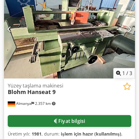
ekseni hareket mesafesi: 360 mm Tabla genişliği: 790 mm
Tabla derinliği: 380 mm Maks. taşlama taşı çapı: 400 mm
Maks. mil devir hızı: 3.400 dev/dak Djdpfx Ajyuamxoqgjkr
DONANIM CE işareti Dokümantasyon
1
/
3
Yüzey taşlama makinesi
Blohm
Hanseat 9
Almanya
2.357 km
Fiyat bilgisi
Üretim yılı:
1981
, durum:
işlem için hazır (kullanılmış)
,