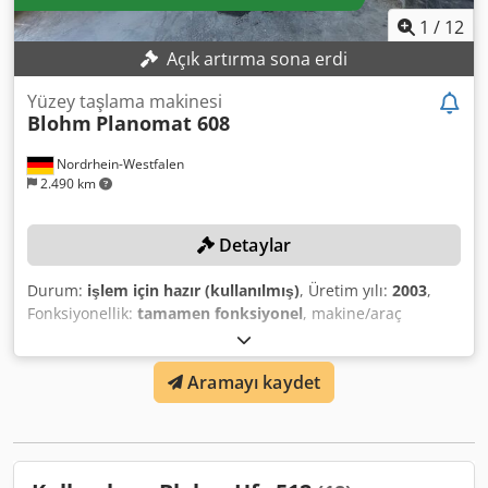
1
/
12
Açık artırma sona erdi
Yüzey taşlama makinesi
Blohm
Planomat 608
Nordrhein-Westfalen
2.490 km
Detaylar
Durum:
işlem için hazır (kullanılmış)
, Üretim yılı:
2003
,
Fonksiyonellik:
tamamen fonksiyonel
, makine/araç
numarası:
15135
, taşlama uzunluğu:
800 mm
, taşlama
genişliği:
600 mm
, taşlama yüksekliği:
500 mm
, taşlama
Aramayı kaydet
taşı çapı:
400 mm
, kontrol tipi:
NC kontrolü
, TEKNİK
DETAYLAR Kontrol: NC Ergomatic Taşlama uzunluğu: 800
mm Taşlama genişliği: 600 mm Taşlama yüksekliği: 500
mm Taşlama taşının çapı: 400 mm DONANIM
Elektromanyetik mengene tablası Soğutma sıvısı temizleme