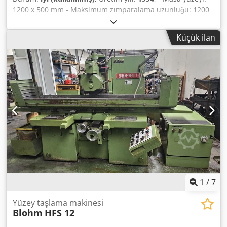
1200 x 500 mm - Maksimum zımparalama uzunluğu: 1200
mm Dksdpfx Aqjzl Tmfsger - Maksimum zımparalama
genişliği: 500 mm
Küçük ilan
1
/
7
Yüzey taşlama makinesi
Blohm
HFS 12