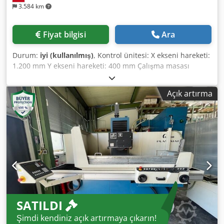
3.584 km
Fiyat bilgisi
Ara
Durum:
iyi (kullanılmış)
, Kontrol ünitesi: X ekseni hareketi:
1.200 mm Y ekseni hareketi: 400 mm Çalışma masası
uzunluğu: 1.200 mm Çalışma masası genişliği: 350 mm Ana
elektronik bağlantı: 380 V Toplam güç gereksinimi: 24 kVA
Açık artırma
Dahili soğutma: evet. Genişlik: 4.500 mm Derinlik: 2.000
mm Yükseklik: 2.200 mm Ağırlık: 4.500 kg Dkjdpfxogq I Nms
Aqgjr
SATILDI
Şimdi kendiniz açık artırmaya çıkarın!