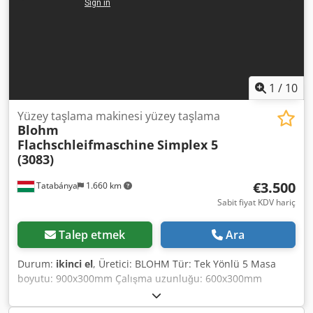
1
/
10
Yüzey taşlama makinesi yüzey taşlama
Blohm
Flachschleifmaschine
Simplex 5
(3083)
€3.500
Tatabánya
1.660 km
Sabit fiyat KDV hariç
Talep etmek
Ara
Durum:
ikinci el
, Üretici: BLOHM Tür: Tek Yönlü 5 Masa
boyutu: 900x300mm Çalışma uzunluğu: 600x300mm
Manyetik masa olmadan! Dkedpfovtyxuex Aqgsr