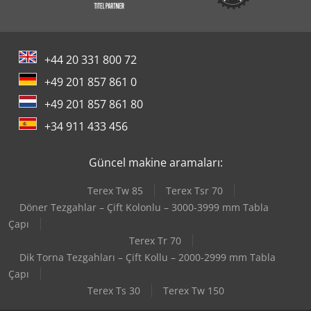
+44 20 331 800 72
+49 201 857 861 0
+49 201 857 861 80
+34 911 433 456
Güncel makine aramaları:
Terex Tw 85
Terex Tsr 70
Döner Tezgahlar – Çift Kolonlu – 3000-3999 mm Tabla
Çapı
Terex Tr 70
Dik Torna Tezgahları – Çift Kollu – 2000-2999 mm Tabla
Çapı
Terex Ts 30
Terex Tw 150