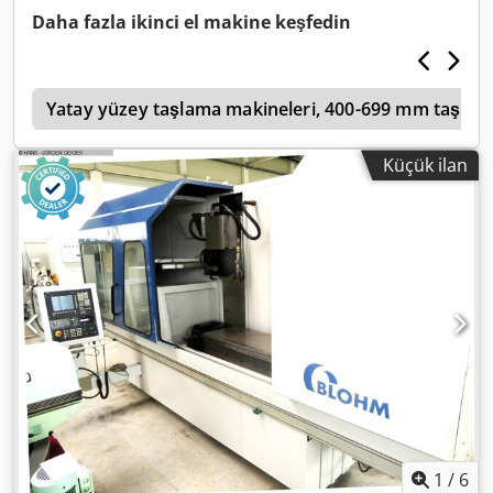
Daha fazla ikinci el makine keşfedin
h
Yatay yüzey taşlama makineleri, 400-699 mm taşla
Küçük ilan
1
/
6