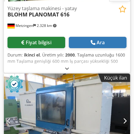
Yüzey taşlama makinesi - yatay
BLOHM
PLANOMAT 616
Metzingen
2.328 km
Fiyat bilgisi
Ara
Durum:
ikinci el
, Üretim yılı:
2000
, Taşlama uzunluğu 1600
mm Taşlama genişliği 600 mm İş parçası yüksekliği 500
mm Toplam güç gereksinimi 50 kW TEKLİF Stok, hatalar ve
önceki satışlardan bağlayıcı olmayan bilgiler sunabiliriz
Küçük ilan
ayrılmış, teklif: B L O H M CNC kontrollü hassas yüzey
taşlama makinesi PLANOMAT 616 tipi SIEMENS kontrol 840
D ile Dkjdpfx Aet Hxcbjqgsr Üretim yılı 2000 Fabrika – No.
14 67x _____ _____ Taşlama alanı 1.600 x 600 mm (!) Tablo
boyutu 2.000 x 600 Taşlama taşı altında çalışma yüksekliği
yaklaşık. 150-500 mm Maksimum. masanın uzunlamasına
hareketi X 1.700 mm Maksimum. Üst sürgünün dikey
hareketi Y 550 mm Maksimum. Üst kızak enine hareketi Z
560 mm İş parçası ağırlığı maks. Yaklaşık. 800 kilo Tablo