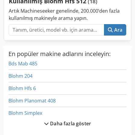
Kullanılmış Blohm Hfs 512
(18)
sistemi Djdpfx Asxl Sifsqgekr
Artık Machineseeker genelinde, 200.000’den fazla
kullanılmış makineyle arama yapın.
Ara
En popüler makine adlarını inceleyin:
Bds Mab 485
Blohm 204
Blohm Hfs 6
Blohm Planomat 408
Blohm Simplex
Daha fazla göster
Blohm Simplex 7