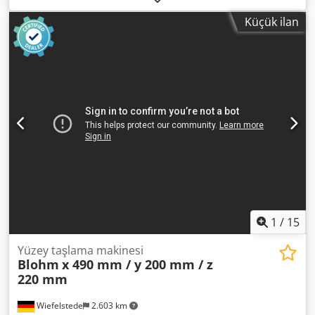
80 x 127 mm Taşlama taşı devir sayısı 1400 / 2800 dev/dak
Küçük ilan
Çeşitli aksesuarlar Dedpfjzhl Rnox Aqgskr MARCELS
MASCHINEN AG
1
/
15
Yüzey taşlama makinesi
Blohm
x 490 mm / y 200 mm / z
220 mm
Wiefelstede
2.603 km