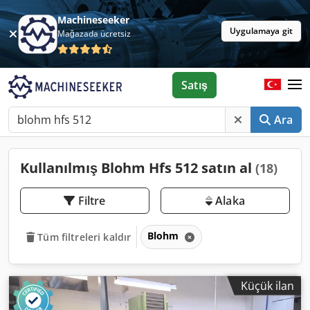
Machineseeker
Uygulamaya git
Mağazada ücretsiz
Satış
Ara
Kullanılmış Blohm Hfs 512 satın al
(18)
Filtre
Alaka
Blohm
Tüm filtreleri kaldır
Küçük ilan