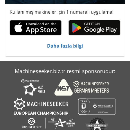
Hp Baskı Makinesi
Kullanılmış makineler için 1 numaralı uygulama!
Klaeger Hbs 265
Matsuura H Plus 405
Matsuura H Plus 630
Daha fazla bilgi
Matsuura Hplus 300
Panhans 426
Machineseeker.biz.tr resmi sponsorudur:
Plan
Rehm Rp 462