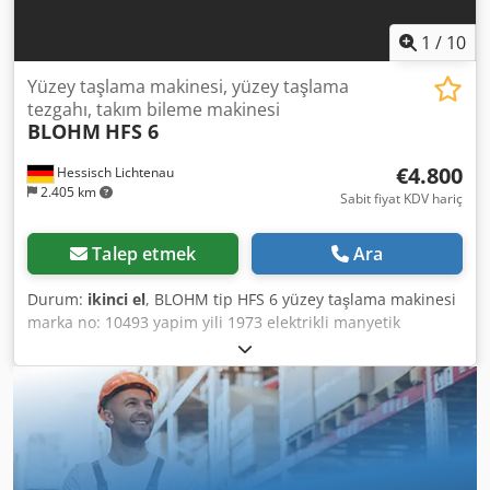
1
/
10
Yüzey taşlama makinesi, yüzey taşlama
tezgahı, takım bileme makinesi
BLOHM
HFS 6
€4.800
Hessisch Lichtenau
2.405 km
Sabit fiyat KDV hariç
Talep etmek
Ara
Durum:
ikinci el
, BLOHM tip HFS 6 yüzey taşlama makinesi
marka no: 10493 yapim yili 1973 elektrikli manyetik
sıkıştırma plakası 600 x 300 mm taşlama uzunluğu 600 mm
taşlama genişliği 400 mm Tabla boylamasına hareketi
maks. 650 mm Enine hareket 350 mm İş mili merkezi -
tabla yüzeyi mesafesi maks. 600 mm İş mili merkezi -
manyetik plaka mesafesi maks. 517 mm Sıkıştırma yüzeyi
tablası 1020 x 300 mm Taşlama taşı çapı 300 mm Taşlama
taşı genişliği 50 mm Taşlama taşı deliği 76 mm Tabla