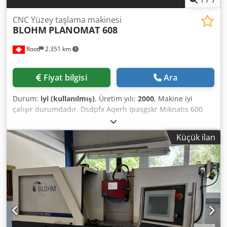
CNC Yüzey taşlama makinesi
BLOHM
PLANOMAT 608
Root
2.351 km
Fiyat bilgisi
Ara
Durum:
iyi (kullanılmış)
, Üretim yılı:
2000
, Makine iyi
çalışır durumdadır. Dsdpfx Aqerh Ipasgskr Mıknatıs 600
mm
Küçük ilan