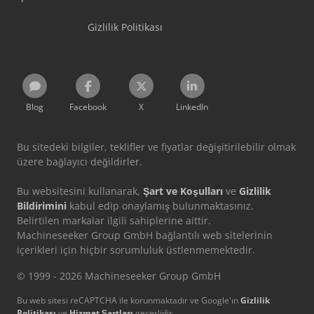
Gizlilik Politikası
Blog
Facebook
X
LinkedIn
Bu sitedeki bilgiler, teklifler ve fiyatlar değişitirilebilir olmak
üzere bağlayıcı değildirler.
Bu websitesini kullanarak,
Şart ve Koşulları
ve
Gizlilik
Bildirimini
kabul edip onaylamış bulunmaktasınız.
Belirtilen markalar ilgili sahiplerine aittir.
Machineseeker Group GmbH bağlantılı web sitelerinin
içerikleri için hiçbir sorumluluk üstlenmemektedir.
© 1999 - 2026 Machineseeker Group GmbH
Bu web sitesi reCAPTCHA ile korunmaktadır ve Google'ın
Gizlilik
Politikası
ve
Hizmet Şartları
geçerlidir.