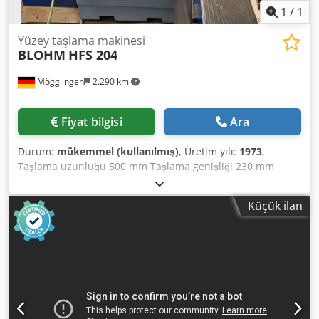
1
/
1
Yüzey taşlama makinesi
BLOHM
HFS 204
Mögglingen
2.290 km
Fiyat bilgisi
Ara
Durum:
mükemmel (kullanılmış)
, Üretim yılı:
1973
,
Taşlama uzunluğu 500 mm Taşlama genişliği 230 mm
Masa ölçüsü 760 x 200 mm Otomatik teslimat manyetik
plaka Dsdjwn Tdxspfx Aqgskr filtre sistemi
Küçük ilan