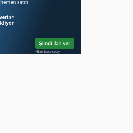
i hemen satın
verin
*
ekliyor
Şimdi ilan ver
*ilan başına/ay