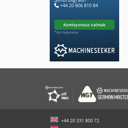
+44 20 806 810 84
komisyonsuz satmak
*ilan başına/ay
+44 20 331 800 72