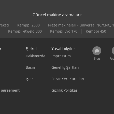
Güncel makine aramaları:
eketi
Kemppi 2530
Freze makineleri - üniversal NC/CNC,
Kemppi Fitweld 300
Kemppi Evo 170
Kemppi 450
k
Şirket
Yasal bilgiler
Hakkımızda
İmpressum
Blog
Fa
Basın
Genel İş Şartları
İşler
Pazar Yeri Kuralları
 agreement
Gizlilik Politikası