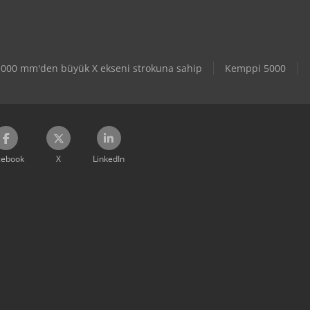
 1000 mm'den büyük X ekseni strokuna sahip
Kemppi 5000
cebook
X
LinkedIn