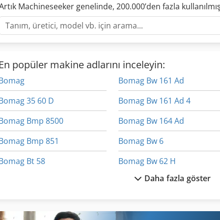
Artık Machineseeker genelinde, 200.000’den fazla kullanılm
En popüler makine adlarını inceleyin:
Bomag
Bomag Bw 161 Ad
Bomag 35 60 D
Bomag Bw 161 Ad 4
Bomag Bmp 8500
Bomag Bw 164 Ad
Bomag Bmp 851
Bomag Bw 6
Bomag Bt 58
Bomag Bw 62 H
Daha fazla göster
Bomag Bt 60
Bomag Bw 65 H
Bomag Bt 68
Bomag Bw 75 Adl