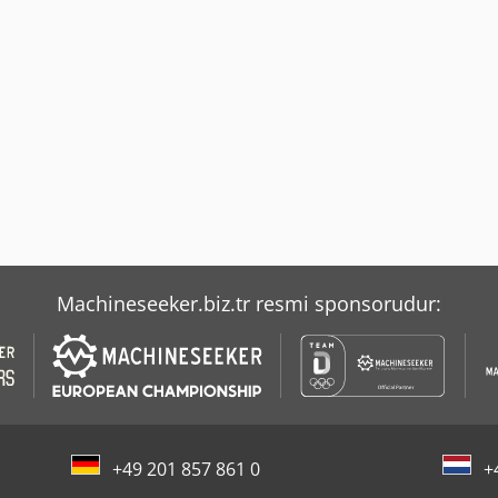
Machineseeker.biz.tr resmi sponsorudur:
+49 201 857 861 0
+