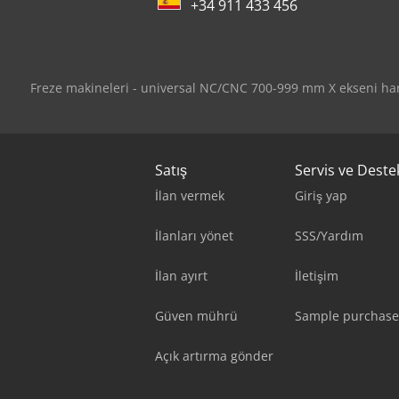
+34 911 433 456
Freze makineleri - universal NC/CNC 700-999 mm X ekseni har
Satış
Servis ve Deste
İlan vermek
Giriş yap
İlanları yönet
SSS/Yardım
İlan ayırt
İletişim
Güven mührü
Sample purchase
Açık artırma gönder