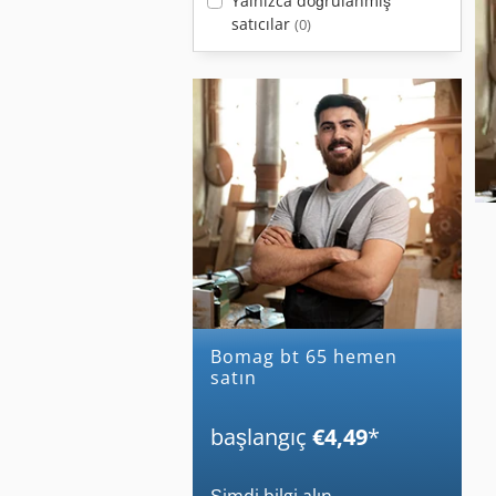
Yalnızca doğrulanmış
satıcılar
(0)
bomag bt 65 hemen
satın
başlangıç
€4,49
*
Şimdi bilgi alın