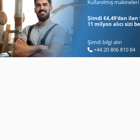
Bomag Bw 100
Bomag Bw 75 S
Kullanılmış makineler
Bomag Bw 120 Ad 5
Bomag Bw 80
Şimdi €4,49'dan ilan 
11 milyon alıcı
sizi b
Şimdi bilgi alın
+44 20 806 810 84