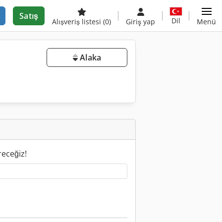
Satış
Dil
Alışveriş listesi
(0)
Giriş yap
Menü
Alaka
receğiz!