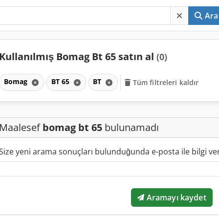
Ara
Kullanılmış Bomag Bt 65 satın al
(0)
Bomag
BT 65
BT
Tüm filtreleri kaldır
Maalesef
bomag bt 65
bulunamadı
Size yeni arama sonuçları bulunduğunda e-posta ile bilgi ve
Aramayı kaydet