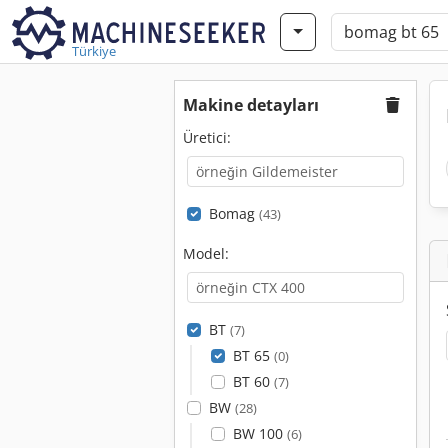
Türkiye
Makine detayları
Üretici:
Bomag
(43)
Model:
BT
(7)
BT 65
(0)
BT 60
(7)
BW
(28)
BW 100
(6)