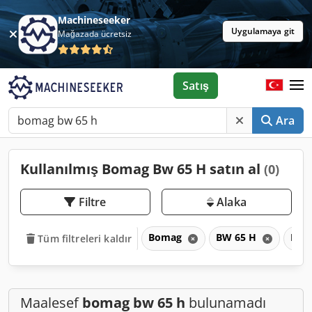
Machineseeker
Uygulamaya git
Mağazada ücretsiz
Satış
Ara
Kullanılmış Bomag Bw 65 H satın al
(0)
Filtre
Alaka
Bomag
BW 65 H
BW
Tüm filtreleri kaldır
Maalesef
bomag bw 65 h
bulunamadı