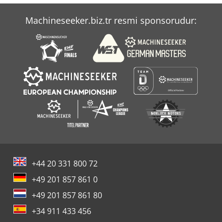
Bomag Bw 90
Machineseeker.biz.tr resmi sponsorudur:
Bomag Bw 90 Ad
Bomag Bw 90 Ad 2
+44 20 331 800 72
+49 201 857 861 0
+49 201 857 861 80
+34 911 433 456